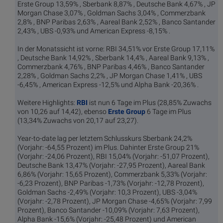
Erste Group 13,59% , Sberbank 8,87% , Deutsche Bank 4,67% , JP
Morgan Chase 3,07% , Goldman Sachs 3,04% , Commerzbank
2,8% , BNP Paribas 2,63% , Aareal Bank 2,52% , Banco Santander
2,43% , UBS -0,93% und American Express -8,15% .
In der Monatssicht ist vorne: RBI 34,51% vor Erste Group 17,11%
, Deutsche Bank 14,92% , Sberbank 14,4% , Aareal Bank 9,13% ,
Commerzbank 4,76% , BNP Paribas 4,46% , Banco Santander
2,28% , Goldman Sachs 2,2% , JP Morgan Chase 1,41% , UBS
-6,45% , American Express -12,5% und Alpha Bank -20,36% .
Weitere Highlights:
RBI
ist nun 6 Tage im Plus (28,85% Zuwachs
von 10,26 auf 14,42), ebenso
Erste Group
6 Tage im Plus
(13,34% Zuwachs von 20,17 auf 23,27).
Year-to-date lag per letztem Schlusskurs Sberbank 24,2%
(Vorjahr: -64,55 Prozent) im Plus. Dahinter Erste Group 21%
(Vorjahr: -24,06 Prozent), RBI 15,04% (Vorjahr: -51,07 Prozent),
Deutsche Bank 13,47% (Vorjahr: -27,95 Prozent), Aareal Bank
6,86% (Vorjahr: 15,65 Prozent), Commerzbank 5,33% (Vorjahr:
-6,23 Prozent), BNP Paribas -1,73% (Vorjahr: -12,78 Prozent),
Goldman Sachs -2,49% (Vorjahr: 10,3 Prozent), UBS -3,04%
(Vorjahr: -2,78 Prozent), JP Morgan Chase -4,65% (Vorjahr: 7,99
Prozent), Banco Santander -10,09% (Vorjahr: 7,63 Prozent),
Alpha Bank -15,6% (Vorjahr: -25,48 Prozent) und American