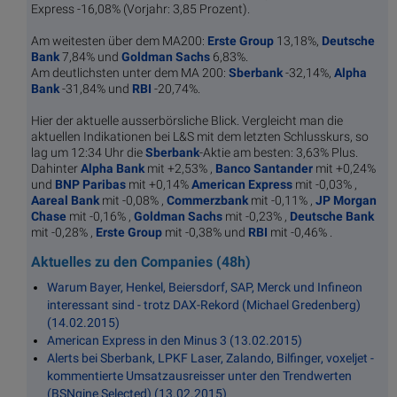
Express -16,08% (Vorjahr: 3,85 Prozent).
Am weitesten über dem MA200:
Erste Group
13,18%,
Deutsche
Bank
7,84% und
Goldman Sachs
6,83%.
Am deutlichsten unter dem MA 200:
Sberbank
-32,14%,
Alpha
Bank
-31,84% und
RBI
-20,74%.
Hier der aktuelle ausserbörsliche Blick. Vergleicht man die
aktuellen Indikationen bei L&S mit dem letzten Schlusskurs, so
lag um 12:34 Uhr die
Sberbank
-Aktie am besten: 3,63% Plus.
Dahinter
Alpha Bank
mit +2,53% ,
Banco Santander
mit +0,24%
und
BNP Paribas
mit +0,14%
American Express
mit -0,03% ,
Aareal Bank
mit -0,08% ,
Commerzbank
mit -0,11% ,
JP Morgan
Chase
mit -0,16% ,
Goldman Sachs
mit -0,23% ,
Deutsche Bank
mit -0,28% ,
Erste Group
mit -0,38% und
RBI
mit -0,46% .
Aktuelles zu den Companies (48h)
Warum Bayer, Henkel, Beiersdorf, SAP, Merck und Infineon
interessant sind - trotz DAX-Rekord (Michael Gredenberg)
(14.02.2015)
American Express in den Minus 3 (13.02.2015)
Alerts bei Sberbank, LPKF Laser, Zalando, Bilfinger, voxeljet -
kommentierte Umsatzausreisser unter den Trendwerten
(BSNgine Selected) (13.02.2015)