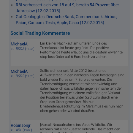
RBI verbessert sich von 18 auf 9, bereits 54 Prozent über
Jahreslow (12.02.2015)
Gut Gebloggtes: Deutsche Bank, Commerzbank, Airbus,
Paion, Cancom, Tesla, Apple, Cisco (12.02.2015)
Social Trading Kommentare
Ein kleiner Nachkauf am unteren Ende des
MichaelA
Trendkanals ist heute geglückt. Die positive
zu
BSD2
(
)
12.02.
Performance heute erlaubt uns die gestern erwähnte
stop-loss Order auf 6 Euro hoch zu ziehen.
Sollte sich der seit Mitte 2012 bestehende
MichaelA
Aufwärtstrend in den nächsten Tagen bestätigen sind
zu
BSD2
(
)
11.02.
bald wieder Kurse um 7 Euro zu erwarten. Die
Trendbestätigung erscheint mir sehr wichtig und
daher habe ich das wikifolio gegen ein scheitern der
Trendbestätigung mit einem vollständigen Verkauf
der Position bei etwas unter 5,90 Euro durch eine
Stop-loss Order geschützt. Bis zur
Dividendenausschüttung im März muss es nun nach
oben gehen oder wir sind draußen.
[Aareal] Neuaufnahme ins Value-Wikifolio. Wir
Robinsonjr
rechnen mit einer Zusatzdividende. Das macht den
zu
ARL
(
)
13.02.