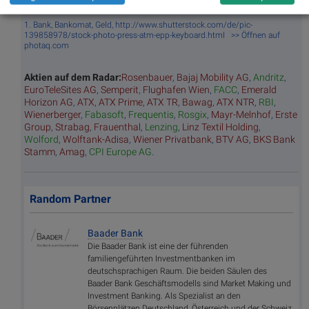
Bildnachweis
1. Bank, Bankomat, Geld, http://www.shutterstock.com/de/pic-
139858978/stock-photo-press-atm-epp-keyboard.html >> Öffnen auf
photaq.com
Aktien auf dem Radar:
Rosenbauer
,
Bajaj Mobility AG
,
Andritz
,
EuroTeleSites AG
,
Semperit
,
Flughafen Wien
,
FACC
,
Emerald
Horizon AG
,
ATX
,
ATX Prime
,
ATX TR
,
Bawag
,
ATX NTR
,
RBI
,
Wienerberger
,
Fabasoft
,
Frequentis
,
Rosgix
,
Mayr-Melnhof
,
Erste
Group
,
Strabag
,
Frauenthal
,
Lenzing
,
Linz Textil Holding
,
Wolford
,
Wolftank-Adisa
,
Wiener Privatbank
,
BTV AG
,
BKS Bank
Stamm
,
Amag
,
CPI Europe AG
.
Random Partner
Baader Bank
Die Baader Bank ist eine der führenden
familiengeführten Investmentbanken im
deutschsprachigen Raum. Die beiden Säulen des
Baader Bank Geschäftsmodells sind Market Making und
Investment Banking. Als Spezialist an den
Börsenplätzen Deutschland, Österreich und der Schweiz