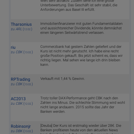
Wert sehr attraktiv. Zudem sehe ich eine große
Unterbewertung. Das Geschäft ist sehr stabil, die
Anforderungen aus Basel III erfüllt.
Immobilienfinanzierer mit guten Fundamentaldaten
Tharsonius
und aussichtsreicher Dividende, könnte demnächst
zu
ARL
(
)
12.02.
einen längeren Seitwärtstrend verlassen.
Commerzbank hat gestern Zahlen geliefert und der
riu
Kurs ist nicht mehr gerutscht. Ich habe eine recht
zu
CBK
(
)
13.02.
große Position gekauft. Bis jetzt scheint es, dass wir
richtig liegen. Mal sehen wie lange ich drin bleiben
kann.
Verkauft mit 1,44 % Gewinn.
RPTrading
zu
CBK
(
)
13.02.
Trotz toller DAX-Performance geht CBK nach den
AC2013
Zahlen ins Minus. Die schlechte Stimmung wird wohl
zu
CBK
(
)
12.02.
nicht lange andauern. 2015 sollte das Jahr der
Banken werden.
[Deuba] Der Kurs ist erstmalig wieder über 28€. Die
Robinsonjr
Banken profitieren heute von den aktuellen News
zu
DBK
(
)
13.02.