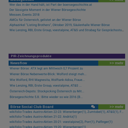
Wer das in der Hand hält, ist Part der boersegeschichte.at
Der lässigste Moment in der Wiener Börsegeschichte
Messen, Events 2018
AMCs für Österreich, gelistet an der Wiener Börse
Alphazirkel "Listing Brothers", Oktober 2019, Säulenhalle Wiener Börse
Wie Lenzing, RBI, Erste Group, voestalpine, AT&S und Strabag für Gesprächsstoff im ATX sorgten
PIR-Zeichnungsprodukte
Newsflow
>> mehr
Wiener Börse: ATX legt am Mittwoch 0,7 Prozent zu
Wiener Börse Nebenwerte-Blick: Wolford steigt meh...
Wie Wolford, RHI Magnesita, Wolftank-Adisa, Fraue...
Wie Lenzing, RBI, Erste Group, voestalpine, AT&S ...
Österreich-Depots: Stockpicking Österreich zu Mit...
Börsegeschichte 5.8.: Bitte wieder so wie 2016 (B...
Börse Social Club Board
>> mehr
wikifolio-Trades Austro-Aktien 22-23: Wienerberger(1), Zumtobel(1), AT&S(1), Frequentis(1), FACC(1), Kontron(1)
wikifolio-Trades Austro-Aktien 21-22: Andritz(1)
wikifolio-Trades Austro-Aktien 20-21: voestalpine(2), Porr(1), Palfinger(1)
wikifolio-Trades Austro-Aktien 19-20: Wienerberger(1)