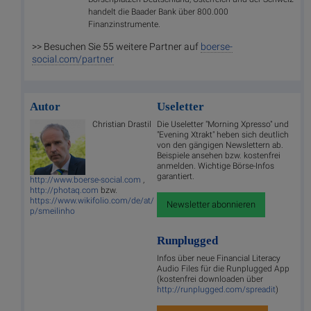
handelt die Baader Bank über 800.000
Finanzinstrumente.
>> Besuchen Sie 55 weitere Partner auf
boerse-
social.com/partner
Autor
Useletter
Christian Drastil
Die Useletter "Morning Xpresso" und
"Evening Xtrakt" heben sich deutlich
von den gängigen Newslettern ab.
Beispiele ansehen bzw. kostenfrei
anmelden. Wichtige Börse-Infos
garantiert.
http://www.boerse-social.com
,
http://photaq.com
bzw.
https://www.wikifolio.com/de/at/
Newsletter abonnieren
p/smeilinho
Runplugged
Infos über neue Financial Literacy
Audio Files für die Runplugged App
(kostenfrei downloaden über
http://runplugged.com/spreadit
)