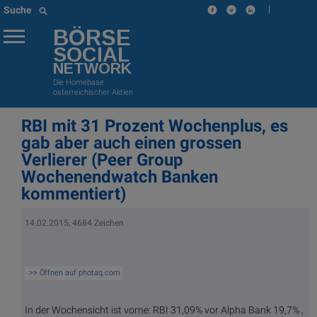
|
Suche
BÖRSE
SOCIAL
NETWORK
Die Homebase
österreichischer Aktien
RBI mit 31 Prozent Wochenplus, es
gab aber auch einen grossen
Verlierer (Peer Group
Wochenendwatch Banken
kommentiert)
14.02.2015, 4684 Zeichen
>> Öffnen auf photaq.com
In der Wochensicht ist vorne: RBI 31,09% vor Alpha Bank 19,7% ,