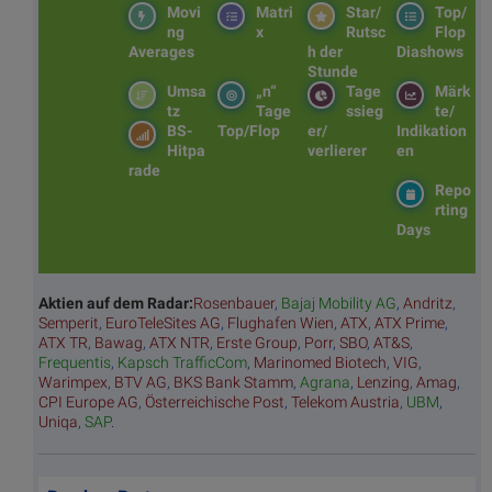
Movi
Matri
Star/
Top/
ng
x
Rutsc
Flop
Averages
h der
Diashows
Stunde
Umsa
„n“
Tage
Märk
tz
Tage
ssieg
te/
BS-
Top/Flop
er/
Indikation
Hitpa
verlierer
en
rade
Repo
rting
Days
Aktien auf dem Radar:
Rosenbauer
,
Bajaj Mobility AG
,
Andritz
,
Semperit
,
EuroTeleSites AG
,
Flughafen Wien
,
ATX
,
ATX Prime
,
ATX TR
,
Bawag
,
ATX NTR
,
Erste Group
,
Porr
,
SBO
,
AT&S
,
Frequentis
,
Kapsch TrafficCom
,
Marinomed Biotech
,
VIG
,
Warimpex
,
BTV AG
,
BKS Bank Stamm
,
Agrana
,
Lenzing
,
Amag
,
CPI Europe AG
,
Österreichische Post
,
Telekom Austria
,
UBM
,
Uniqa
,
SAP
.