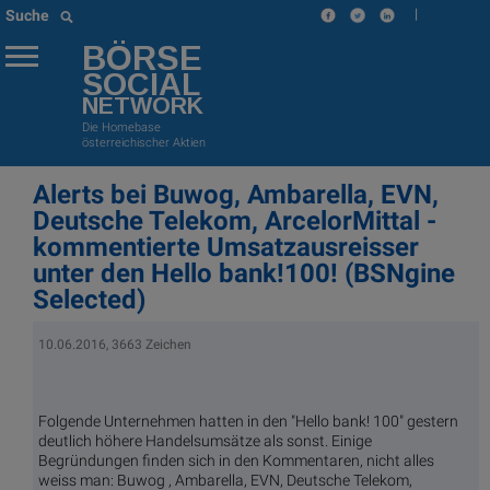
|
Suche
BÖRSE
SOCIAL
NETWORK
Die Homebase
österreichischer Aktien
Alerts bei Buwog, Ambarella, EVN,
Deutsche Telekom, ArcelorMittal -
kommentierte Umsatzausreisser
unter den Hello bank!100! (BSNgine
Selected)
10.06.2016, 3663 Zeichen
Folgende Unternehmen hatten in den "Hello bank! 100" gestern
deutlich höhere Handelsumsätze als sonst. Einige
Begründungen finden sich in den Kommentaren, nicht alles
weiss man: Buwog , Ambarella, EVN, Deutsche Telekom,