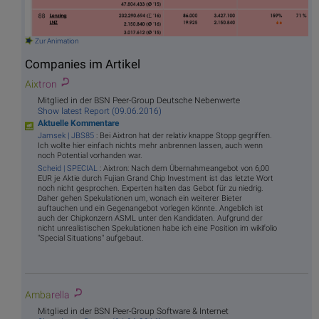
Zur Animation
Companies im Artikel
Aix
tron
Mitglied in der BSN Peer-Group Deutsche Nebenwerte
Show latest Report (09.06.2016)
Aktuelle Kommentare
Jamsek | JBS85
: Bei Aixtron hat der relativ knappe Stopp gegriffen.
Ich wollte hier einfach nichts mehr anbrennen lassen, auch wenn
noch Potential vorhanden war.
Scheid | SPECIAL
: Aixtron: Nach dem Übernahmeangebot von 6,00
EUR je Aktie durch Fujian Grand Chip Investment ist das letzte Wort
noch nicht gesprochen. Experten halten das Gebot für zu niedrig.
Daher gehen Spekulationen um, wonach ein weiterer Bieter
auftauchen und ein Gegenangebot vorlegen könnte. Angeblich ist
auch der Chipkonzern ASML unter den Kandidaten. Aufgrund der
nicht unrealistischen Spekulationen habe ich eine Position im wikifolio
"Special Situations" aufgebaut.
Amba
rella
Mitglied in der BSN Peer-Group Software & Internet