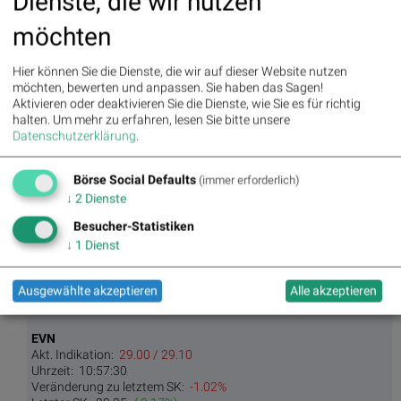
Dienste, die wir nutzen
Ambarella
möchten
Akt. Indikation:
72.86 / 73.94
Uhrzeit:
10:56:17
Veränderung zu letztem SK:
5.10%
Hier können Sie die Dienste, die wir auf dieser Website nutzen
Letzter SK:
69.84
( -0.46%)
möchten, bewerten und anpassen. Sie haben das Sagen!
Aktivieren oder deaktivieren Sie die Dienste, wie Sie es für richtig
ArcelorMittal
Letzter SK:
69.84
( 0.00%)
halten.
Um mehr zu erfahren, lesen Sie bitte unsere
Buwog
Datenschutzerklärung
.
Akt. Indikation:
30.50 / 30.50
Uhrzeit:
22:38:28
Veränderung zu letztem SK:
5.10%
Börse Social Defaults
(immer erforderlich)
Letzter SK:
0.00
( 0.00%)
↓
2
Dienste
Chorus Clean energy
Letzter SK:
0.00
( 0.00%)
Besucher-Statistiken
Deutsche Telekom
↓
1
Dienst
Akt. Indikation:
28.72 / 28.74
Uhrzeit:
10:58:34
Veränderung zu letztem SK:
-1.44%
Ausgewählte akzeptieren
Alle akzeptieren
Letzter SK:
29.15
( 6.31%)
EVN
Akt. Indikation:
29.00 / 29.10
Uhrzeit:
10:57:30
Veränderung zu letztem SK:
-1.02%