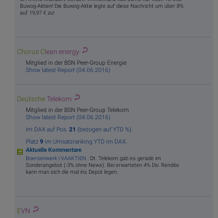
Buwog-Aktien! Die Buwog-Aktie legte auf diese Nachricht um über 8%
auf 19,97 € zu!
Chorus Cl
ean energy
Mitglied in der BSN Peer-Group Energie
Show latest Report (04.06.2016)
Deutsche
Telekom
Mitglied in der BSN Peer-Group Telekom
Show latest Report (04.06.2016)
Im DAX auf Pos.
21
(bezogen auf YTD %).
Platz
9
im Umsatzranking YTD im DAX.
Aktuelle Kommentare
Boersenwerk | VAAKTIEN
: Dt. Telekom gab es gerade im
Sonderangebot (-3% ohne News). Bei erwarteten 4% Div. Rendite
kann man sich die mal ins Depot legen.
E
VN