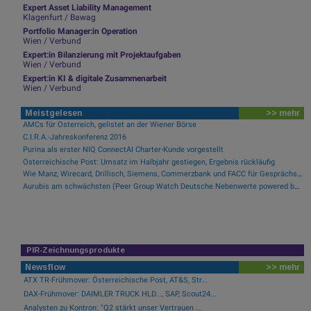
Expert Asset Liability Management
Klagenfurt / Bawag
Portfolio Manager:in Operation
Wien / Verbund
Expert:in Bilanzierung mit Projektaufgaben
Wien / Verbund
Expert:in KI & digitale Zusammenarbeit
Wien / Verbund
Meistgelesen
>> mehr
AMCs für Österreich, gelistet an der Wiener Börse
C.I.R.A.-Jahreskonferenz 2016
Purina als erster NIQ ConnectAI Charter-Kunde vorgestellt
Österreichische Post: Umsatz im Halbjahr gestiegen, Ergebnis rückläufig
Wie Manz, Wirecard, Drillisch, Siemens, Commerzbank und FACC für Gesprächsstoff sorgten
Aurubis am schwächsten (Peer Group Watch Deutsche Nebenwerte powered by Erste Group)
PIR-Zeichnungsprodukte
Newsflow
>> mehr
ATX TR-Frühmover: Österreichische Post, AT&S, Str...
DAX-Frühmover: DAIMLER TRUCK HLD..., SAP, Scout24...
Analysten zu Kontron: "Q2 stärkt unser Vertrauen ...