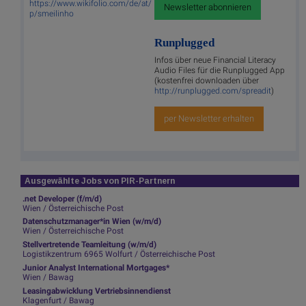
https://www.wikifolio.com/de/at/
Newsletter abonnieren
p/smeilinho
Runplugged
Infos über neue Financial Literacy
Audio Files für die Runplugged App
(kostenfrei downloaden über
http://runplugged.com/spreadit
)
per Newsletter erhalten
Ausgewählte Jobs von PIR-Partnern
.net Developer (f/m/d)
Wien / Österreichische Post
Datenschutzmanager*in Wien (w/m/d)
Wien / Österreichische Post
Stellvertretende Teamleitung (w/m/d)
Logistikzentrum 6965 Wolfurt / Österreichische Post
Junior Analyst International Mortgages*
Wien / Bawag
Leasingabwicklung Vertriebsinnendienst
Klagenfurt / Bawag