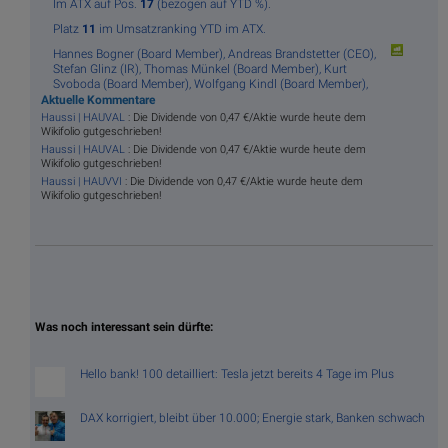
Im ATX auf Pos.
17
(bezogen auf YTD %).
Platz
11
im Umsatzranking YTD im ATX.
Hannes Bogner (Board Member),
Andreas Brandstetter (CEO),
Stefan Glinz (IR),
Thomas Münkel (Board Member),
Kurt
Svoboda (Board Member),
Wolfgang Kindl (Board Member),
Aktuelle Kommentare
Haussi | HAUVAL
: Die Dividende von 0,47 €/Aktie wurde heute dem
Wikifolio gutgeschrieben!
Haussi | HAUVAL
: Die Dividende von 0,47 €/Aktie wurde heute dem
Wikifolio gutgeschrieben!
Haussi | HAUVVI
: Die Dividende von 0,47 €/Aktie wurde heute dem
Wikifolio gutgeschrieben!
Was noch interessant sein dürfte:
Hello bank! 100 detailliert: Tesla jetzt bereits 4 Tage im Plus
DAX korrigiert, bleibt über 10.000; Energie stark, Banken schwach