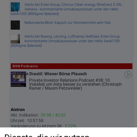
Alerts bei Erste Group, Chorus Clean energy, WireCard, E.ON ,
Valneva - kommentierte Umsatzausreisser unter den Hello
bank!100! (BSNgine Selected)
Nebenwerte-Blick: Kapsch zur Wochenmitte sehr fest
Alerts bei Buwog, Lenzing, Lufthansa, NetEase, Erste Group -
kommentierte Umsatzausreisser unter den Hello bank!100!
(BSNgine Selected)
BSN Podcasts
Christian Drastil: Wiener Börse Plausch
Private Investor Relations Podcast #38: 10
Vokabel, um Asta besser zu verstehen (Christoph
Rainer / Maxim Petzwinkler)
Aixtron
Akt. Indikation:
39.98 / 40.02
Uhrzeit:
10:57:58
Veränderung zu letztem SK:
2.22%
Letzter SK:
39.13
( 2.33%)