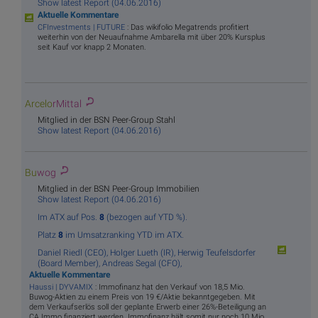
Show latest Report (04.06.2016)
Aktuelle Kommentare
CFInvestments | FUTURE
: Das wikifolio Megatrends profitiert
weiterhin von der Neuaufnahme Ambarella mit über 20% Kursplus
seit Kauf vor knapp 2 Monaten.
Arcelo
rMittal
Mitglied in der BSN Peer-Group Stahl
Show latest Report (04.06.2016)
Bu
wog
Mitglied in der BSN Peer-Group Immobilien
Show latest Report (04.06.2016)
Im ATX auf Pos.
8
(bezogen auf YTD %).
Platz
8
im Umsatzranking YTD im ATX.
Daniel Riedl (CEO),
Holger Lueth (IR),
Herwig Teufelsdorfer
(Board Member),
Andreas Segal (CFO),
Aktuelle Kommentare
Haussi | DYVAMIX
: Immofinanz hat den Verkauf von 18,5 Mio.
Buwog-Aktien zu einem Preis von 19 €/Aktie bekanntgegeben. Mit
dem Verkaufserlös soll der geplante Erwerb einer 26%-Beteiligung an
CA Immo finanziert werden. Immofinanz hält somit nur noch 10 Mio.