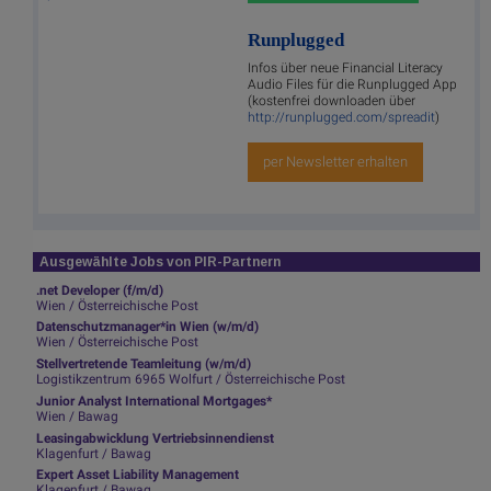
Runplugged
Infos über neue Financial Literacy
Audio Files für die Runplugged App
(kostenfrei downloaden über
http://runplugged.com/spreadit
)
per Newsletter erhalten
Ausgewählte Jobs von PIR-Partnern
.net Developer (f/m/d)
Wien / Österreichische Post
Datenschutzmanager*in Wien (w/m/d)
Wien / Österreichische Post
Stellvertretende Teamleitung (w/m/d)
Logistikzentrum 6965 Wolfurt / Österreichische Post
Junior Analyst International Mortgages*
Wien / Bawag
Leasingabwicklung Vertriebsinnendienst
Klagenfurt / Bawag
Expert Asset Liability Management
Klagenfurt / Bawag