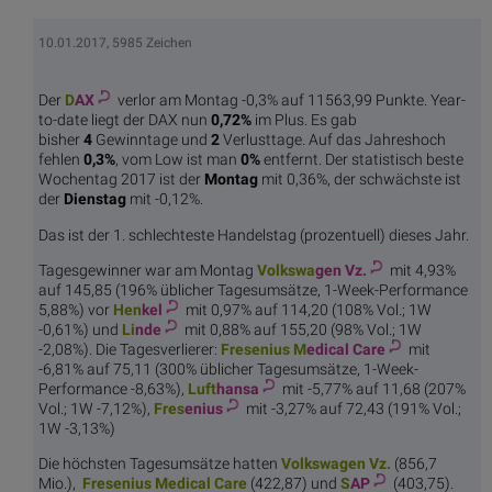
10.01.2017, 5985 Zeichen
Der
D
AX
verlor am Montag -0,3% auf 11563,99 Punkte. Year-
to-date liegt der DAX nun
0,72%
im Plus. Es gab
bisher
4
Gewinntage und
2
Verlusttage. Auf das Jahreshoch
fehlen
0,3%
, vom Low ist man
0%
entfernt. Der statistisch beste
Wochentag 2017 ist der
Montag
mit 0,36%, der schwächste ist
der
Dienstag
mit -0,12%.
Das ist der 1. schlechteste Handelstag (prozentuell) dieses Jahr.
Tagesgewinner war am Montag
Volkswa
gen Vz.
mit 4,93%
auf 145,85 (196% üblicher Tagesumsätze, 1-Week-Performance
5,88%) vor
Hen
kel
mit 0,97% auf 114,20 (108% Vol.; 1W
-0,61%) und
Li
nde
mit 0,88% auf 155,20 (98% Vol.; 1W
-2,08%). Die Tagesverlierer:
Fresenius M
edical Care
mit
-6,81% auf 75,11 (300% üblicher Tagesumsätze, 1-Week-
Performance -8,63%),
Luft
hansa
mit -5,77% auf 11,68 (207%
Vol.; 1W -7,12%),
Fres
enius
mit -3,27% auf 72,43 (191% Vol.;
1W -3,13%)
Die höchsten Tagesumsätze hatten
Volkswa
gen Vz.
(856,7
Mio.),
Fresenius M
edical Care
(422,87) und
S
AP
(403,75).