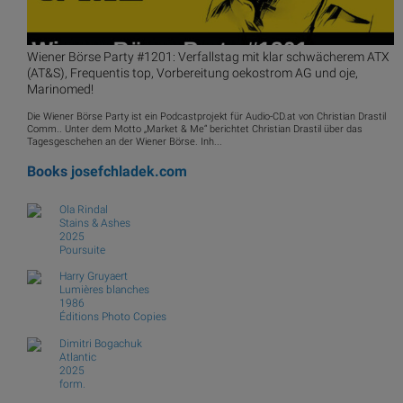
Wiener Börse Party #1201: Verfallstag mit klar schwächerem ATX
(AT&S), Frequentis top, Vorbereitung oekostrom AG und oje,
Marinomed!
Die Wiener Börse Party ist ein Podcastprojekt für Audio-CD.at von Christian Drastil
Comm.. Unter dem Motto „Market & Me“ berichtet Christian Drastil über das
Tagesgeschehen an der Wiener Börse. Inh...
Books
josefchladek.com
Ola Rindal
Stains & Ashes
2025
Poursuite
Harry Gruyaert
Lumières blanches
1986
Éditions Photo Copies
Dimitri Bogachuk
Atlantic
2025
form.