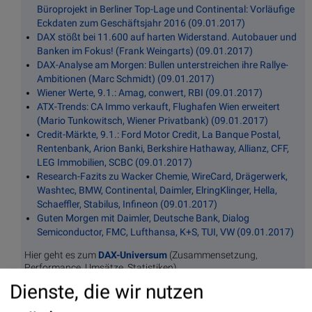
Büroprojekt in Berliner Top-Lage und Continental: Vorläufige
Eckdaten zum Geschäftsjahr 2016 (09.01.2017)
DAX stößt bei 11.600 auf harten Widerstand. Autobauer und
Banken im Fokus! (Frank Weingarts) (09.01.2017)
DAX-Analyse am Morgen: Bullen unterstreichen ihre Rallye-
Ambitionen (Marc Schmidt) (09.01.2017)
Wiener Werte, 9.1.: Amag, conwert, RBI (09.01.2017)
ATX-Trends: CA Immo verkauft, Flughafen Wien erweitert
(Mario Tunkowitsch, Wiener Privatbank) (09.01.2017)
Credit-Märkte, 9.1.: Ford Motor Credit, La Banque Postal,
Rentenbank, Arion Banki, Berkshire Hathaway, Allianz, CFF,
LEG Immobilien, SCBC (09.01.2017)
Research-Fazits zu Wacker Chemie, WireCard, Drägerwerk,
Washtec, BMW, Continental, Daimler, ElringKlinger, Hella,
Schaeffler, Stabilus, Infineon (09.01.2017)
Guten Morgen mit Daimler, Deutsche Bank, Dialog
Semiconductor, FMC, Lufthansa, K+S, TUI, VW (09.01.2017)
Hier geht es zum
DAX-Universum
(Zusammensetzung,
Performance, Umsätze, Statistiken).
Dienste, die wir nutzen