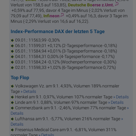
Verlust von 158,5 auf 153,85),
Deutsche Bo
erse z.Umt.
+0,59% auf 77,95, davor 4 Tage im Minus (-2,02% Verlust von
79,09 auf 77,49),
Infi
neon
+0,49% auf 16,3, davor 3 Tage im
Minus (-2,29% Verlust von 16,6 auf 16,22).
Index-Performance DAX der letzten 5 Tage
09.01.: 11563,99 -0,30%
06.01.: 11599,01 +0,12% (2-Tagesperformance -0,18%)
05.01.: 11584,94 +0,01% (3-Tagesperformance -0,18%)
04.01.: 11584,31 0,00% (4-Tagesperformance -0,17%)
03.01.: 11584,24 -0,12% (Wochenperformance -0,30%)
02.01.: 11598,33 +1,02% (6-Tagesperformance 0,72%)
Top Flop
Volkswagen Vz. am 9.1. 4,93%, Volumen 189% normaler
Tage
» Details
Henkel am 9.1. 0,97%, Volumen 107% normaler Tage
» Details
Linde am 9.1. 0,88%, Volumen 97% normaler Tage
» Details
Commerzbank am 9.1. -2,46%, Volumen 77% normaler Tage
»
Details
Lufthansa am 9.1. -5,77%, Volumen 216% normaler Tage
»
Details
Fresenius Medical Care am 9.1. -6,81%, Volumen 311%
normaler Tage
» Details