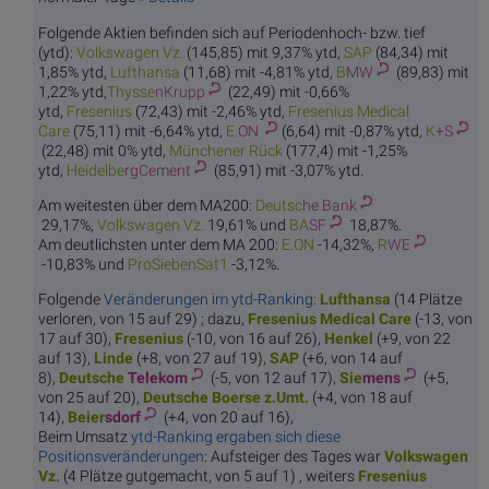
Folgende Aktien befinden sich auf Periodenhoch- bzw. tief
(ytd):
Volkswa
gen Vz.
(145,85) mit 9,37% ytd,
S
AP
(84,34) mit
1,85% ytd,
Luft
hansa
(11,68) mit -4,81% ytd,
B
MW
(89,83) mit
1,22% ytd,
Thysse
nKrupp
(22,49) mit -0,66%
ytd,
Fres
enius
(72,43) mit -2,46% ytd,
Fresenius M
edical
Care
(75,11) mit -6,64% ytd,
E.
ON
(6,64) mit -0,87% ytd,
K
+S
(22,48) mit 0% ytd,
München
er Rück
(177,4) mit -1,25%
ytd,
Heidelbe
rgCement
(85,91) mit -3,07% ytd.
Am weitesten über dem MA200:
Deutsc
he Bank
29,17%,
Volkswa
gen Vz.
19,61% und
BA
SF
18,87%.
Am deutlichsten unter dem MA 200:
E.
ON
-14,32%,
R
WE
-10,83% und
ProSie
benSat1
-3,12%.
Folgende
Veränderungen im ytd-Ranking:
Luft
hansa
(14 Plätze
verloren, von 15 auf 29) ; dazu,
Fresenius M
edical Care
(-13, von
17 auf 30),
Fres
enius
(-10, von 16 auf 26),
Hen
kel
(+9, von 22
auf 13),
Li
nde
(+8, von 27 auf 19),
S
AP
(+6, von 14 auf
8),
Deutsche
Telekom
(-5, von 12 auf 17),
Sie
mens
(+5,
von 25 auf 20),
Deutsche Bo
erse z.Umt.
(+4, von 18 auf
14),
Beier
sdorf
(+4, von 20 auf 16),
Beim Umsatz
ytd-Ranking ergaben sich diese
Positionsveränderungen
: Aufsteiger des Tages war
Volkswa
gen
Vz.
(4 Plätze gutgemacht, von 5 auf 1) , weiters
Fresenius