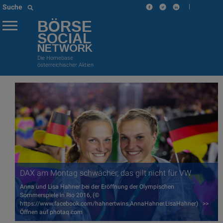
|
Suche
BÖRSE
SOCIAL
NETWORK
Die Homebase
österreichischer Aktien
DAX am Montag schwächer, das gilt nicht für VW
Anna und Lisa Hahner bei der Eröffnung der Olympischen
Sommerspiele in Rio 2016, (©
https://www.facebook.com/hahnertwins.AnnaHahner.LisaHahner) >>
Öffnen auf photaq.com