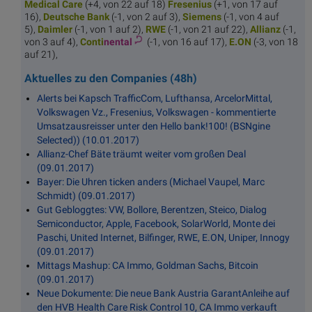
M
edical Care
(+4, von 22 auf 18)
Fres
enius
(+1, von 17 auf
16),
Deutsc
he Bank
(-1, von 2 auf 3),
Sie
mens
(-1, von 4 auf
5),
Dai
mler
(-1, von 1 auf 2),
R
WE
(-1, von 21 auf 22),
All
ianz
(-1,
von 3 auf 4),
Conti
nental
(-1, von 16 auf 17),
E.
ON
(-3, von 18
auf 21),
Aktuelles zu den Companies (48h)
Alerts bei Kapsch TrafficCom, Lufthansa, ArcelorMittal,
Volkswagen Vz., Fresenius, Volkswagen - kommentierte
Umsatzausreisser unter den Hello bank!100! (BSNgine
Selected)) (10.01.2017)
Allianz-Chef Bäte träumt weiter vom großen Deal
(09.01.2017)
Bayer: Die Uhren ticken anders (Michael Vaupel, Marc
Schmidt) (09.01.2017)
Gut Gebloggtes: VW, Bollore, Berentzen, Steico, Dialog
Semiconductor, Apple, Facebook, SolarWorld, Monte dei
Paschi, United Internet, Bilfinger, RWE, E.ON, Uniper, Innogy
(09.01.2017)
Mittags Mashup: CA Immo, Goldman Sachs, Bitcoin
(09.01.2017)
Neue Dokumente: Die neue Bank Austria GarantAnleihe auf
den HVB Health Care Risk Control 10, CA Immo verkauft