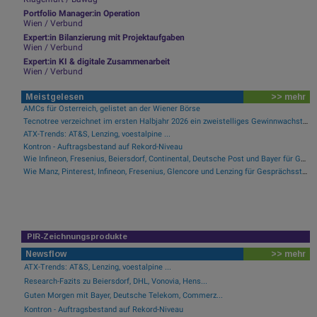
Portfolio Manager:in Operation
Wien / Verbund
Expert:in Bilanzierung mit Projektaufgaben
Wien / Verbund
Expert:in KI & digitale Zusammenarbeit
Wien / Verbund
Meistgelesen
>> mehr
AMCs für Österreich, gelistet an der Wiener Börse
Tecnotree verzeichnet im ersten Halbjahr 2026 ein zweistelliges Gewinnwachstum und eine beschleunigte Einführungsdynamik
ATX-Trends: AT&S, Lenzing, voestalpine ...
Kontron - Auftragsbestand auf Rekord-Niveau
Wie Infineon, Fresenius, Beiersdorf, Continental, Deutsche Post und Bayer für Gesprächsstoff im DAX sorgten
Wie Manz, Pinterest, Infineon, Fresenius, Glencore und Lenzing für Gesprächsstoff sorgten
PIR-Zeichnungsprodukte
Newsflow
>> mehr
ATX-Trends: AT&S, Lenzing, voestalpine ...
Research-Fazits zu Beiersdorf, DHL, Vonovia, Hens...
Guten Morgen mit Bayer, Deutsche Telekom, Commerz...
Kontron - Auftragsbestand auf Rekord-Niveau