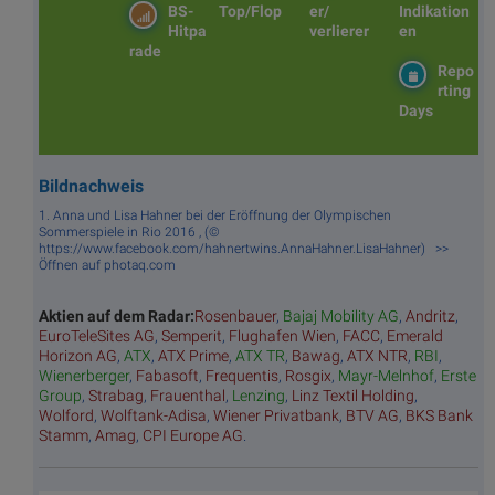
BS-
Top/Flop
er/
Indikation
Hitpa
verlierer
en
rade
Repo
rting
Days
Bildnachweis
1. Anna und Lisa Hahner bei der Eröffnung der Olympischen
Sommerspiele in Rio 2016 , (©
https://www.facebook.com/hahnertwins.AnnaHahner.LisaHahner) >>
Öffnen auf photaq.com
Aktien auf dem Radar:
Rosenbauer
,
Bajaj Mobility AG
,
Andritz
,
EuroTeleSites AG
,
Semperit
,
Flughafen Wien
,
FACC
,
Emerald
Horizon AG
,
ATX
,
ATX Prime
,
ATX TR
,
Bawag
,
ATX NTR
,
RBI
,
Wienerberger
,
Fabasoft
,
Frequentis
,
Rosgix
,
Mayr-Melnhof
,
Erste
Group
,
Strabag
,
Frauenthal
,
Lenzing
,
Linz Textil Holding
,
Wolford
,
Wolftank-Adisa
,
Wiener Privatbank
,
BTV AG
,
BKS Bank
Stamm
,
Amag
,
CPI Europe AG
.