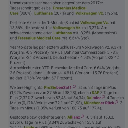
Umsatzausreisser nach oben gegenüber dem 2017er-
Tagesschnitt gab es bei
Fresenius M
edical
Care
(300%),
Luft
hansa
(207%) und
Volkswa
gen Vz.
(196%).
Die beste Aktie in der 1-Monats-Sicht ist
Volkswa
gen Vz.
mit
13,86%, die beste ytd ist
Volkswa
gen Vz.
mit 9,37%. Am
schwächsten tendierten
Luft
hansa
mit -8,25% (Monatssicht)
und
Fresenius M
edical Care
mit -6,64% (ytd).
Year-to-date lag per letztem Schlusskurs Volkswagen Vz. 9.37%
(Vorjahr: -0.3 Prozent) im Plus. Dahinter Commerzbank 5.73%
(Vorjahr: -24.3 Prozent), Deutsche Bank 4.93% (Vorjahr: -23.42
Prozent).
Am schlechtesten YTD: Fresenius Medical Care -6.64% (Vorjahr:
3.5 Prozent), dann Lufthansa -4.81% (Vorjahr: -15.76 Prozent),
adidas -3.76% (Vorjahr: 67 Prozent).
Weitere Highlights:
ProSie
benSat1
ist nun 3 Tage im Plus
(1,92% Zuwachs von 37,56 auf 38,28), ebenso
S
AP
3 Tage im
Plus (2,32% Zuwachs von 82,43 auf 84,34),
Dai
mler
4 Tage im
Minus (0,17% Verlust von 72,1 auf 71,98),
München
er Rück
3
Tage im Minus (1,85% Verlust von 180,75 auf 177,4).
Gestoppte bzw. gedrehte Serien:
All
ianz
-0,5% auf 160,3,
davor 6 Tage im Plus (3,34% Zuwachs von 155,9 auf
161,1),
Li
nde
+0,88% auf 155,2, davor 4 Tage im Minus (-2,93%