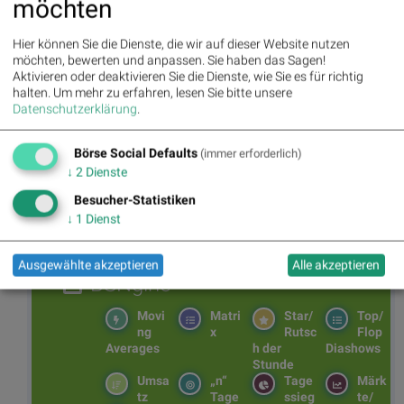
möchten
Was noch interessant sein dürfte:
Hier können Sie die Dienste, die wir auf dieser Website nutzen
Alerts bei Zumtobel, Valeant, ArcelorMittal, jd.com, voestalpine,
SBO - kommentierte Umsatzausreisser unter den Hello bank!100!
möchten, bewerten und anpassen. Sie haben das Sagen!
(BSNgine Selected)
Aktivieren oder deaktivieren Sie die Dienste, wie Sie es für richtig
halten.
Um mehr zu erfahren, lesen Sie bitte unsere
Datenschutzerklärung
.
BSN Podcasts
Börse Social Defaults
(immer erforderlich)
Christian Drastil: Wiener Börse Plausch
↓
2
Dienste
Wiener Börse Party #1214: ATX nach Rekord
unchanged, AT&S / Bajaj Mobility sehr auffällig, 150er-
Bilanz und Wienerberger-Aufnahme
Besucher-Statistiken
↓
1
Dienst
Ausgewählte akzeptieren
Alle akzeptieren
BSNgine
Movi
Matri
Star/
Top/
ng
x
Rutsc
Flop
Averages
h der
Diashows
Stunde
Umsa
„n“
Tage
Märk
tz
Tage
ssieg
te/