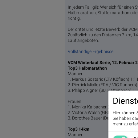
In jedem Fall gilt: Wer sich für eine
Halbmarathon, Staffelmarathon oder 
richtig.
Der dritte und letzte Bewerb der VCM
Zusätzlich zu den Distanzen 7 km, 1
Lauf angeboten.
Vollständige Ergebnisse
VCM Winterlauf Serie, 12. Februar 
Top3 Halbmarathon
Männer
1. Markus Sostaric (LTV Köflach) 1:1
2. Pierrick Mialle (FRA / VIC Runners
3. Philipp Aigner (SU Trattenbach) 1:
Dienst
Frauen
1. Monika Kalbacher (Team Ausdaue
2. Victoria Walsh (GBR / London) 1:
Hier können S
3. Dorothee Bauer (Delicious Sign) 1
Sie haben das 
mehr zu erfah
Top3 14km
Männer