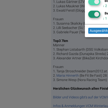
Bö
1. Lukas Gärtner (LTV Köflach) 48:08
↓
2
2. Lukas Maukner (Wien) 48:35
3. Ewald Ferstl (Gloggnitz) 49:48
Be
↓
1
Frauen
1. Susanna Skalicky (Run2gether) 1:
2. Lilli Seebacher (SU Tri Styria) 1:02:
Ausgewählte
3. Gabriele Pauer (Team MilliSports) 
Top3 7km
Männer
1. Stephan Listabarth (DSG Volksban
2. Richard Gazda (Dunajska Streda) 
3. Alexander Artner (BikeZeit Kirchdo
Frauen
1. Tanja Stroschneider (team2012.at 
2.
Maria Hinnerth
(Be Fit Be Fast) 28
3. Simone Wesp (Nora Racing Team)
Herzlichen Glückwunsch allen Finis
Bilder und Videos gibt’s auf der VCM
Infos & Anmeldungen VCM Winterlau