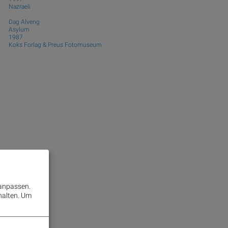
Nazraeli
Dag Alveng
Asylum
1987
Koks Forlag & Preus Fotomuseum
 anpassen.
halten.
Um