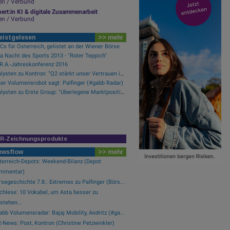
en / Verbund
ert:in KI & digitale Zusammenarbeit
en / Verbund
eistgelesen
>> mehr
s für Österreich, gelistet an der Wiener Börse
a Nacht des Sports 2013 - "Roter Teppich"
.R.A.-Jahreskonferenz 2016
Analysten zu Kontron: "Q2 stärkt unser Vertrauen in die verbesserte operative Qualität"
er Volumensrobot sagt: Palfinger (#gabb Radar)
Analysten zu Erste Group: "Überlegene Marktpositionierung nicht im Bewertungsniveau reflektiert"
IR-Zeichnungsprodukte
ewsflow
>> mehr
terreich-Depots: Weekend-Bilanz (Depot
mmentar)
segeschichte 7.8.: Extremes zu Palfinger (Börs...
chlese: 10 Vokabel, um Asta besser zu
stehen...
bb Volumensradar: Bajaj Mobility, Andritz (#ga...
-News: Post, Kontron (Christine Petzwinkler)