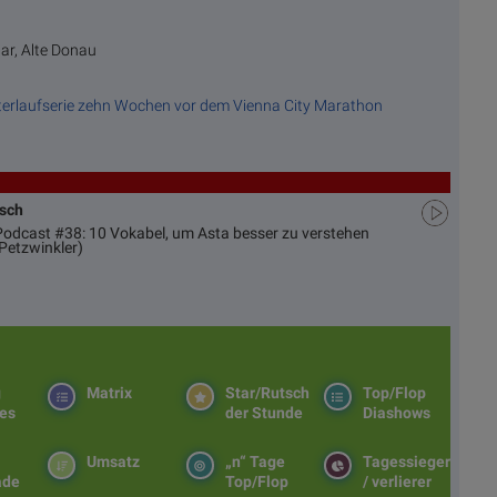
uar, Alte Donau
erlaufserie zehn Wochen vor dem Vienna City Marathon
usch
 Podcast #38: 10 Vokabel, um Asta besser zu verstehen
Petzwinkler)
g
Matrix
Star/Rutsch
Top/Flop
es
der Stunde
Diashows
Umsatz
„n“ Tage
Tagessieger
ade
Top/Flop
/ verlierer