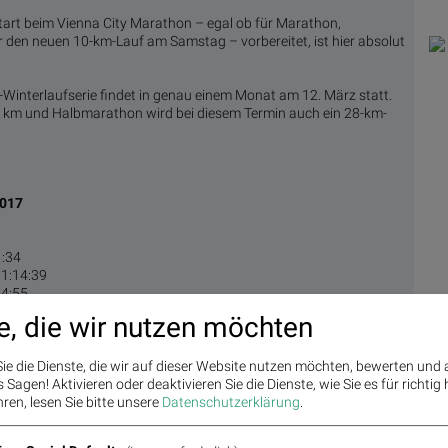
n Start beim Vienna City Marathon – egal ob für Marathon,
den neuen 10-km-Lauf am Samstag – vorbereitet, ist hier absolut
-Winterlaufserie findet in genau einem Monat am 12. März statt.
4 km und Halbmarathon wird bei diesem Termin auch ein 28-km-
2017
1:34
) 1:14:39
14:55
e, die wir nutzen möchten
rcoach) 1:34:32
42:09
ie die Dienste, die wir auf dieser Website nutzen möchten, bewerten und
:43:03
Sagen! Aktivieren oder deaktivieren Sie die Dienste, wie Sie es für richtig 
ren, lesen Sie bitte unsere
Datenschutzerklärung
.