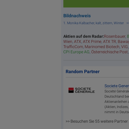
Bildnachweis
1. Monika Kalbacher, kalt, zittern, Winter
Aktien auf dem Radar:
Rosenbauer
,
B
Wien
,
ATX
,
ATX Prime
,
ATX TR
,
Bawa
TrafficCom
,
Marinomed Biotech
,
VIG
CPI Europe AG
,
Österreichische Post
Random Partner
Societe Gener
Société Général
Deutschland bere
Aktienanleihen 
(Aktien, Indize
nimmt in Deutsc
>> Besuchen Sie 55 weitere Partner