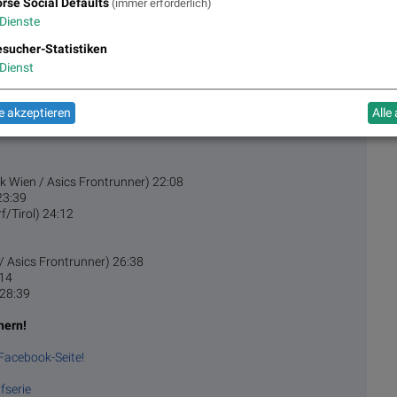
rse Social Defaults
(immer erforderlich)
Dienste
sucher-Statistiken
Dienst
02:05
34
 akzeptieren
Alle
1:03:49
k Wien / Asics Frontrunner) 22:08
23:39
rf/Tirol) 24:12
/ Asics Frontrunner) 26:38
:14
 28:39
hern!
 Facebook-Seite!
fserie