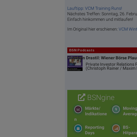
Lauftipp: VCM Training Runs!
Nächstes Treffen: Sonntag, 26. Febr
Einfach hinkommen und mitlaufen!
Im Original hier erschienen:
VCM Wint
BSN Podcasts
Christian Drastil: Wiener Börse Pla
Private Investor Relations
(Christoph Rainer / Maxim 
BSNgine
Märkte/
Movin
Indikatione
Averag
n
Reporting
BS-
Days
Hitpar