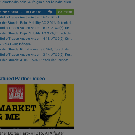
 charttechnisch: Kaufsignale bei beinahe allen...
rse Social Club Board
>> mehr
ifolio-Trades Austro-Aktien 16-17: RBI(1)
Star der Stunde: Bajaj Mobility AG 2.04%, Rutsch der Stunde: Frequentis -1.76%
wikifolio-Trades Austro-Aktien 15-16: AT&S(3), RBI(2), Wienerberger(1), voestalpine(1), Kontron(1), Bawag(1)
Star der Stunde: Bajaj Mobility AG 3.2%, Rutsch der Stunde: Polytec Group -1.01%
wikifolio-Trades Austro-Aktien 14-15: AT&S(2), Strabag(1)
 Vola-Event Infineon
Star der Stunde: RHI Magnesita 0.56%, Rutsch der Stunde: Frequentis -0.45%
wikifolio-Trades Austro-Aktien 13-14: AT&S(2), Porr(1), RBI(1), Kontron(1)
Star der Stunde: AT&S 1.59%, Rutsch der Stunde: Bajaj Mobility AG -5.77%
atured Partner Video
ner Börse Party #1215: ATX fester,