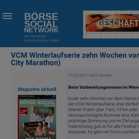
BÖRSE
SOCIAL
NETWORK
Die Homebase
österreichischer Aktien
VCM Winterlaufserie zehn Wochen vor
City Marathon)
12.02.2017, 4323 Zeichen
Beim Vorbereitungsrennen im Wiene
Magazine aktuell
Exakt zehn Wochen vor dem Vienna C
der VCM Winterlaufserie über die Bü
Wiener Prater über 7 km, 14 km oder
Aktivsportereignis Nummer eins. Käl
prächtige Stimmung und im Ziel sog
Valentinstag gab es für alle Finisher
Resümee: Es geht mit Form und Moti