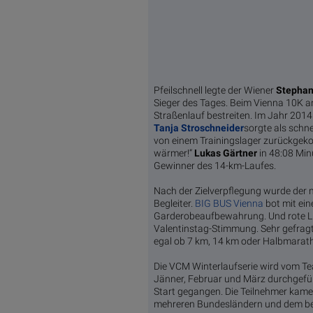
Pfeilschnell legte der Wiener
Stephan
Sieger des Tages. Beim Vienna 10K am 
Straßenlauf bestreiten. Im Jahr 2014 
Tanja Stroschneider
sorgte als schne
von einem Trainingslager zurückgeko
wärmer!“
Lukas Gärtner
in 48:08 Mi
Gewinner des 14-km-Laufes.
Nach der Zielverpflegung wurde der
Begleiter.
BIG BUS Vienna
bot mit ein
Garderobeaufbewahrung. Und rote Lu
Valentinstag-Stimmung. Sehr gefragt w
egal ob 7 km, 14 km oder Halbmarath
Die VCM Winterlaufserie wird vom Tea
Jänner, Februar und März durchgefüh
Start gegangen. Die Teilnehmer ka
mehreren Bundesländern und dem b