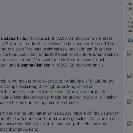
Baj
WLT
Die
Aud
Mot
das
 Listabarth
die 7 km zurück. In 22:08 Minuten war er der erste
B
22. April will er die österreichischen Meisterschaften im 10 km
hat er diesen Titel bereits einmal gewinnen können. Triathletin
llste Frau über 7 km für die flotte Zeit von 26:38 Minuten. Soeben
mmen meinte sie: „Vor zwei Tagen in Südafrika war’s noch
nuten und
Susanna Skalicky
in 1:02:05 Stunden waren die
 mobile Würstelstand von
Radatz
zur Anlaufstelle für Läufer und
em Doppeldecker-Sightseeingbus die Möglichkeit zur
ftballonherzen an der Strecke von
luftballon.at
sorgten für
Pho
ar wieder das Service der Medaillengravur im Ziel. Alle Finisher -
on - erhielten Erinnerungsmedaillen freuen.
m des Vienna City Marathon seit 2009 mit jährlich drei Läufen im
rt. 894 Läuferinnen und Läufer waren gemeldet, 754 sind an den
men überwiegend aus Wien und Umgebung, aber ebenso aus
enachbarten Ausland.