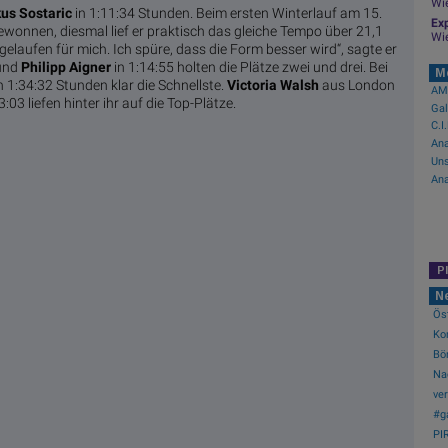
Wi
us Sostaric
in 1:11:34 Stunden. Beim ersten Winterlauf am 15.
Exp
wonnen, diesmal lief er praktisch das gleiche Tempo über 21,1
Wi
gelaufen für mich. Ich spüre, dass die Form besser wird“, sagte er
 und
Philipp Aigner
in 1:14:55 holten die Plätze zwei und drei. Bei
M
n 1:34:32 Stunden klar die Schnellste.
Victoria Walsh
aus London
AMC
3:03 liefen hinter ihr auf die Top-Plätze.
Gal
C.I
Uns
P
N
Ös
Ko
Bör
Na
ver
#ga
PIR