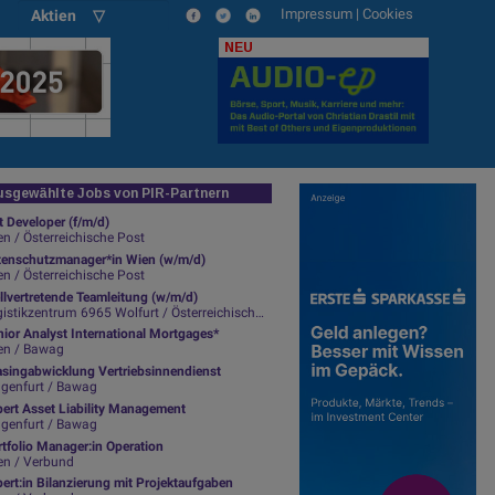
Impressum
|
Cookies
Aktien ▽
NEU
sgewählte Jobs von PIR-Partnern
t Developer (f/m/d)
n / Österreichische Post
tenschutzmanager*in Wien (w/m/d)
n / Österreichische Post
llvertretende Teamleitung (w/m/d)
istikzentrum 6965 Wolfurt / Österreichische Post
ior Analyst International Mortgages*
en / Bawag
asingabwicklung Vertriebsinnendienst
agenfurt / Bawag
pert Asset Liability Management
agenfurt / Bawag
tfolio Manager:in Operation
en / Verbund
ert:in Bilanzierung mit Projektaufgaben