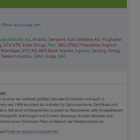
 >> Öffnen auf photaq.com
ajaj Mobility AG
,
Andritz
,
Semperit
,
EuroTeleSites AG
,
Flughafen
g
,
ATX NTR
,
Erste Group
,
Porr
,
SBO
,
AT&S
,
Frequentis
,
Kapsch
,
Warimpex
,
BTV AG
,
BKS Bank Stamm
,
Agrana
,
Lenzing
,
Amag
,
,
Telekom Austria
,
UBM
,
Uniqa
,
SAP
.
ale
e ist einer der weltweit größten Derivate-Emittenten und auch in
its seit 1989 konstant als Anbieter für Optionsscheine, Zertifikate und
aktiv. Mit einer umfangreichen Auswahl an Basiswerten aller Anlageklassen
s, Rohstoffe, Währungen und Zinsen) überzeugt Société Générale und
hland einen führenden Platz im Bereich der Hebelprodukte ein.
 auf
boerse-social.com/partner