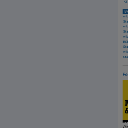
ATX
Bö
wik
BSN
Fe
Wie