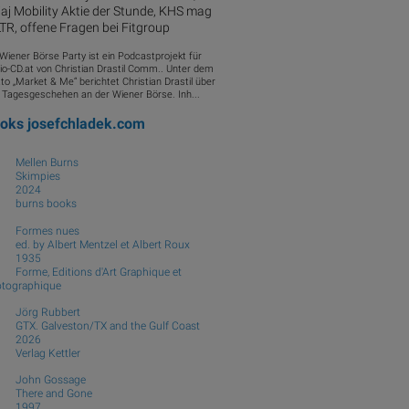
aj Mobility Aktie der Stunde, KHS mag
R, offene Fragen bei Fitgroup
 Wiener Börse Party ist ein Podcastprojekt für
io-CD.at von Christian Drastil Comm.. Unter dem
to „Market & Me“ berichtet Christian Drastil über
 Tagesgeschehen an der Wiener Börse. Inh...
ooks
josefchladek.com
Mellen Burns
Skimpies
2024
burns books
Formes nues
ed. by Albert Mentzel et Albert Roux
1935
Forme, Editions d'Art Graphique et
tographique
Jörg Rubbert
GTX. Galveston/TX and the Gulf Coast
2026
Verlag Kettler
John Gossage
There and Gone
1997