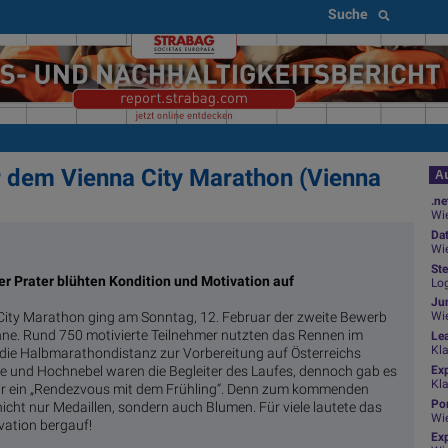
Suche
 dem Vienna City Marathon (Vienna
Au
.ne
Wie
Da
Wie
Ste
r Prater blühten Kondition und Motivation auf
Log
Jun
ity Marathon ging am Sonntag, 12. Februar der zweite Bewerb
Wi
hne. Rund 750 motivierte Teilnehmer nutzten das Rennen im
Le
Kl
 die Halbmarathondistanz zur Vorbereitung auf Österreichs
te und Hochnebel waren die Begleiter des Laufes, dennoch gab es
Ex
Kl
ar ein „Rendezvous mit dem Frühling“. Denn zum kommenden
Por
 nicht nur Medaillen, sondern auch Blumen. Für viele lautete das
Wi
vation bergauf!
Exp