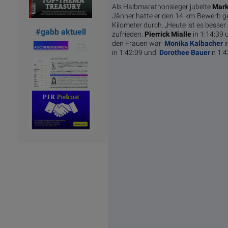
Als Halbmarathonsieger jubelte
Mark
Jänner hatte er den 14-km-Bewerb ge
Kilometer durch. „Heute ist es besser 
#gabb aktuell
zufrieden.
Pierrick Mialle
in 1:14:39
den Frauen war
Monika Kalbacher
i
in 1:42:09 und
Dorothee Bauer
in 1:4