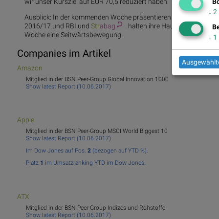
wir unser Kursziel auf EUR 70,5 reduziert haben.
Bö
↓
2
Ausblick: In der kommenden Woche präsentieren die Kapsch und 
2016/17 und RBI und
Str
abag
halten ihre Hauptversammlung
Be
Woche eine Seitwärtsbewegung.
↓
1
Companies im Artikel
Ausgewählte
Amazon
Mitglied in der BSN Peer-Group Global Innovation 1000
Show latest Report (10.06.2017)
Apple
Mitglied in der BSN Peer-Group MSCI World Biggest 10
Show latest Report (10.06.2017)
Im Dow Jones auf Pos.
2
(bezogen auf YTD %).
Platz
1
im Umsatzranking YTD im Dow Jones.
ATX
Mitglied in der BSN Peer-Group Indizes und Rohstoffe
Show latest Report (10.06.2017)