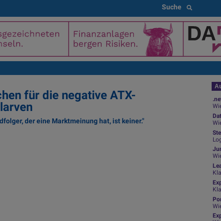
Suche
Au
chen für die negative ATX-
.ne
tlarven
Wie
Da
dfolger, der eine Marktmeinung hat, ist keiner."
Wie
Ste
Beit
Log
Dies
Jun
weit
Wi
Le
Arts
Kl
ETF,
Ex
dreh
Kl
eine
Por
Wi
boer
Exp