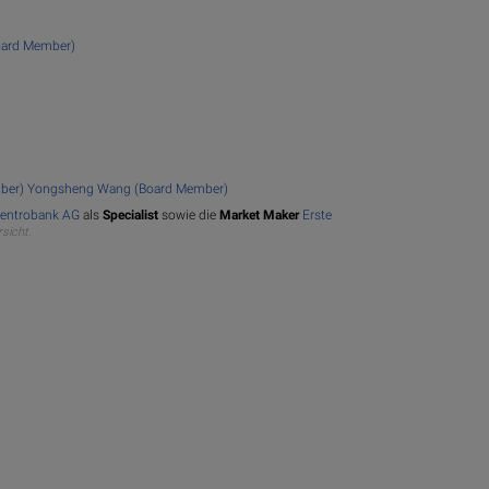
oard Member)
mber)
Yongsheng Wang (Board Member)
Centrobank AG
als
Specialist
sowie die
Market Maker
Erste
rsicht.