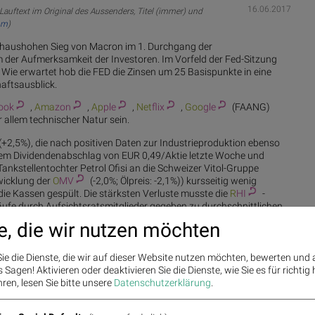
16.06.2017
Lauftext im Original des Aussenders, Titel (immer) und
om
)
haushohen Sieg von Macron im 1. Durchgang der
m der Aufmerksamkeit der Investoren. Im Vorfeld der Fed-Sitzung
ie erwartet hob die FED die Zinsen um 25 Basispunkte in eine
aftsausblick.
ook
,
Ama
zon
,
Ap
ple
,
Net
flix
,
Goo
gle
(FAANG)
r allem technischer Natur sein.
(+2,5%), die nach positiven Daten zur Industrieproduktion ebenso
hrem Dividendenabschlag von EUR 0,49/Aktie letzte Woche und
ankstellentochter Petrol Ofisi an die Schweizer Vitol-Gruppe
wicklung der
O
MV
(-2,0%; Ölpreis: -2,1%)) kursseitig wenig
die Kassen gespült. Die stärksten Verluste musste die
R
HI
-
rkäufe durch Aufsichtsratsmitglieder gegeben zu durchschnittlichen
tiven Broker-Empfehlungen mit – 3,1%. Zusammen mit einem
e, die wir nutzen möchten
 auf eine negative Broker Empfehlung und die Tatsache, dass der
sind die Hauptverantwortlichen für die negative ATX Entwicklung
ie die Dienste, die wir auf dieser Website nutzen möchten, bewerten und
Sagen! Aktivieren oder deaktivieren Sie die Dienste, wie Sie es für richtig 
die diese Woche solide Zahlen vorlegte und weiter von der guten
ren, lesen Sie bitte unsere
Datenschutzerklärung
.
hlag für die Anfang Juli stattfindende Hauptversammlung mit EUR
 DO&CO haben wir unsere Halten Empfehlung bestätigt, während