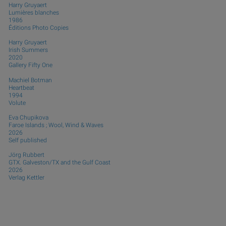
Harry Gruyaert
Lumières blanches
1986
Éditions Photo Copies
Harry Gruyaert
Irish Summers
2020
Gallery Fifty One
Machiel Botman
Heartbeat
1994
Volute
Eva Chupikova
Faroe Islands ; Wool, Wind & Waves
2026
Self published
Jörg Rubbert
GTX. Galveston/TX and the Gulf Coast
2026
Verlag Kettler