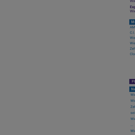
Wi
Läng
Exp
Wi
>> B
M
AMC
C.I
Co
C-Q
P
N
Wie
Wie
Ze
sei
Wi
...
Wi