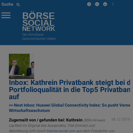
|
Suche
BÖRSE
SOCIAL
NETWORK
Die Homebase
österreichischer Aktien
Inbox: Kathrein Privatbank steigt bei d
Portfolioqualität in die Top5 Privatba
auf
>> Next Inbox: Huawei Global Connectivity Index: So pusht Verne
Wirtschaftswachstum
06.12.2019
Zugemailt von / gefunden bei: Kathrein
(BSN-Hinweis:
Lauftext im Original des Aussenders, Titel (immer) und
Bebilderung (oft) durch
boerse-social.com
aus dem Fotoarchiv von