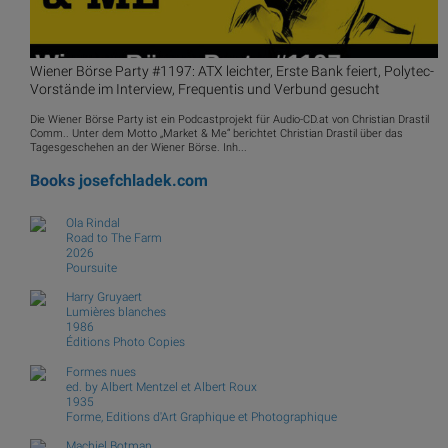
Wiener Börse Party #1197: ATX leichter, Erste Bank feiert, Polytec-
Vorstände im Interview, Frequentis und Verbund gesucht
Die Wiener Börse Party ist ein Podcastprojekt für Audio-CD.at von Christian Drastil
Comm.. Unter dem Motto „Market & Me“ berichtet Christian Drastil über das
Tagesgeschehen an der Wiener Börse. Inh...
Books
josefchladek.com
Ola Rindal
Road to The Farm
2026
Poursuite
Harry Gruyaert
Lumières blanches
1986
Éditions Photo Copies
Formes nues
ed. by Albert Mentzel et Albert Roux
1935
Forme, Editions d'Art Graphique et Photographique
Machiel Botman