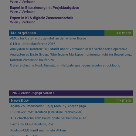
Wien / Verbund
Expert:in Bilanzierung mit Projektaufgaben
Wien / Verbund
Expert:in KI & digitale Zusammenarbeit
Wien / Verbund
Meistgelesen
>> mehr
AMCs für Österreich, gelistet an der Wiener Börse
C.I.R.A.-Jahreskonferenz 2016
Analysten zu Kontron: "Q2 stärkt unser Vertrauen in die verbesserte operative Qualität"
Analysten zu Erste Group: "Überlegene Marktpositionierung nicht im Bewertungsniveau reflektiert"
Kontron-Vorstände kaufen zu
Österreichische Post: Umsatz im Halbjahr gestiegen, Ergebnis rückläufig
PIR-Zeichnungsprodukte
Newsflow
>> mehr
#gabb Volumensradar: Bajaj Mobility, Andritz (#ga...
PIR-News: Post, Kontron (Christine Petzwinkler)
ATX charttechnisch: Kaufsignale bei beinahe allen...
Fazits zu AT&S, Kontron, Post ...
Kontron-CEO kauft noch mehr Aktien