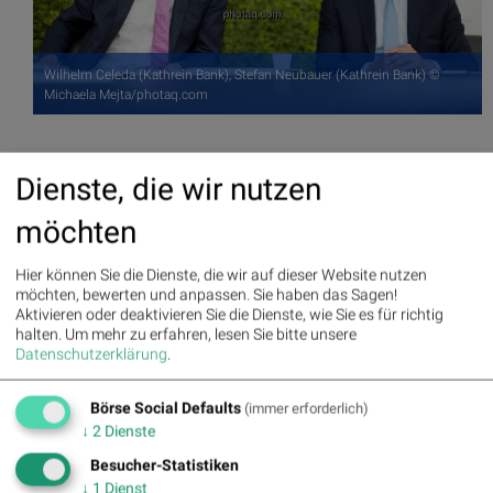
Wilhelm Celeda (Kathrein Bank), Stefan Neubauer (Kathrein Bank) ©
Michaela Mejta/photaq.com
Aktien auf dem Radar:
Rosenbauer
,
Bajaj Mobility AG
,
Andritz
,
Dienste, die wir nutzen
Semperit
,
EuroTeleSites AG
,
Flughafen Wien
,
ATX
,
ATX Prime
,
ATX
TR
,
Bawag
,
ATX NTR
,
Erste Group
,
Porr
,
SBO
,
AT&S
,
Frequentis
,
möchten
Kapsch TrafficCom
,
Marinomed Biotech
,
VIG
,
Warimpex
,
BTV AG
,
BKS Bank Stamm
,
Agrana
,
Lenzing
,
Amag
,
CPI Europe AG
,
Österreichische Post
,
Telekom Austria
,
UBM
,
Uniqa
,
SAP
.
Hier können Sie die Dienste, die wir auf dieser Website nutzen
möchten, bewerten und anpassen. Sie haben das Sagen!
(BSN-Hinweis: Lauftext im Original des Aussenders, Titel (immer) und
Aktivieren oder deaktivieren Sie die Dienste, wie Sie es für richtig
Bebilderung (oft) durch
boerse-social.com
aus dem Fotoarchiv von
halten.
Um mehr zu erfahren, lesen Sie bitte unsere
photaq.com
)
Datenschutzerklärung
.
Random Partner #goboersewien
Börse Social Defaults
(immer erforderlich)
↓
2
Dienste
Warimpex
Besucher-Statistiken
Die Warimpex Finanz- und
↓
1
Dienst
Beteiligungs AG ist eine