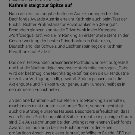
Kathrein steigt zur Spitze auf
Nach den erst unlängst erhaltenen Auszeichnungen bei den
Dachfonds Awards Austria erreicht Kathrein auch beim Test der
Fuchs | Richter Prüfinstanz für Privatbanken ein „Sehr gut“.
Besonders glänzen konnte die Privatbank in der Kategorie
„Portfolioqualität“, wo sie im Ranking an erster Stelle steht. In der
Gesamtwertung der besten Privatbanken in Österreich,
Deutschland, der Schweiz und Liechtenstein liegt die Kathrein
Privatbank auf Platz 5.
Das dem Test-Kunden präsentierte Portfolio war breit aufgestellt
und hat die Nachhaltigkeitswünsche stark miteinbezogen. „Dabei
wird der bestmögliche Nachhaltigkeitsfilter, den die EFT-Industrie
derzeit zur Verfügung stellt, gewählt. Zudem passen auch die
Aktienquote und Risikostruktur genau zum Kunden“, heißt es in
den aktuellen Fuchsbriefen.
„In den anerkannten Fuchsbriefen ein Top-Ranking zu erhalten,
macht mich nicht nur stolz auf unser Team, sondern bestätigt
auch die Strategie unseres Hauses. Besonders erfreulich ist, dass
wir in Sachen Portfolioqualität Spitze im deutschsprachigen Raum
sind. Die Auszeichnungen bei den unlängst verliehenen Dachfonds
Awards und nun auch bei den Fuchsbriefen bilden einen
großartigen Abschluss dieses Jahres“, so Wilhelm Celeda, CEO der