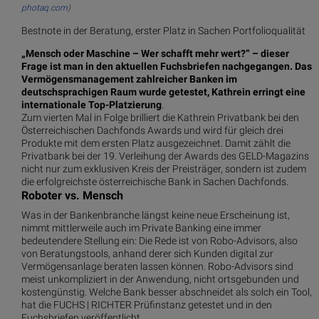
photaq.com
)
Bestnote in der Beratung, erster Platz in Sachen Portfolioqualität
„Mensch oder Maschine – Wer schafft mehr wert?“ – dieser
Frage ist man in den aktuellen Fuchsbriefen nachgegangen. Das
Vermögensmanagement zahlreicher Banken im
deutschsprachigen Raum wurde getestet, Kathrein erringt eine
internationale Top-Platzierung
.
Zum vierten Mal in Folge brilliert die Kathrein Privatbank bei den
Österreichischen Dachfonds Awards und wird für gleich drei
Produkte mit dem ersten Platz ausgezeichnet. Damit zählt die
Privatbank bei der 19. Verleihung der Awards des GELD-Magazins
nicht nur zum exklusiven Kreis der Preisträger, sondern ist zudem
die erfolgreichste österreichische Bank in Sachen Dachfonds.
Roboter vs. Mensch
Was in der Bankenbranche längst keine neue Erscheinung ist,
nimmt mittlerweile auch im Private Banking eine immer
bedeutendere Stellung ein: Die Rede ist von Robo-Advisors, also
von Beratungstools, anhand derer sich Kunden digital zur
Vermögensanlage beraten lassen können. Robo-Advisors sind
meist unkompliziert in der Anwendung, nicht ortsgebunden und
kostengünstig. Welche Bank besser abschneidet als solch ein Tool,
hat die FUCHS | RICHTER Prüfinstanz getestet und in den
Fuchsbriefen veröffentlicht.