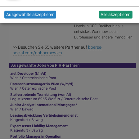
Immobilienentwicklungs- und
Investmentgesellschaft. Im Fokus
Ausgewählte akzeptieren
Alle akzeptieren
der Geschäftsaktivitäten stehen der
Betrieb und die Errichtung von
Hotels in CEE. Darüber hinaus
entwickelt Warimpex auch
Bürohäuser und andere Immobilien.
>> Besuchen Sie 55 weitere Partner auf
boerse-
social.com/goboersewien
Ausgewählte Jobs von PIR-Partnern
.net Developer (f/m/d)
Wien / Österreichische Post
Datenschutzmanager*in Wien (w/m/d)
Wien / Österreichische Post
Stellvertretende Teamleitung (w/m/d)
Logistikzentrum 6965 Wolfurt / Österreichische Post
Junior Analyst International Mortgages*
Wien / Bawag
Leasingabwicklung Vertriebsinnendienst
Klagenfurt / Bawag
Expert Asset Liability Management
Klagenfurt / Bawag
Portfolio Manager:in Operation