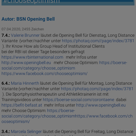
#chooseoptimism
Autor: BSN Opening Bell
07.04.2020, 2455 Zeichen
7.4.:
Valerie Brunner
läutet die Opening Bell für Dienstag, Long Distance
Variante (vorher/nachher unter
https://photaq.com//page/index/3781
). Ihr Know How als Group Head of Institutional Clients
bei der RBI ist dieser Tage besonders gefragt
https://www.rbinternational.com
mehr Infos unter
http://www.openingbell.eu
mehr Choose Optimism:
https://boerse-
social.com/category/choose_optimism
https://www.facebook.com/chooseoptimism/
6.4.:
Maria Hinnerth
läutet die Opening Bell für Montag, Long Distance
Variante (vorher/nachher unter
https://photaq.com//page/index/3781
). Die Sportphysiotherapeutin und Athletiktrainerin ist mit
Trainingsvideos unter
https://boerse-social.com/corontaene
dabei
https://befit-befast.at
mehr Infos unter
http://www.openingbell.eu
mehr Choose Optimism:
https://boerse-
social.com/category/choose_optimism
https://www.facebook.com/ch
ooseoptimism/
3.4.:
Marcela Selinger
läutet die Opening Bell für Freitag, Long Distance