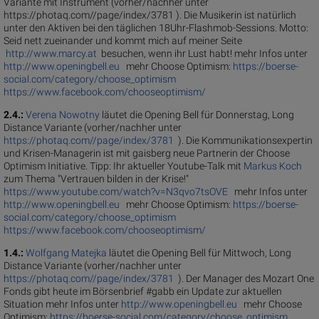
Variante mit Instrument (vorher/nachher unter
https://photaq.com//page/index/3781 ). Die Musikerin ist natürlich
unter den Aktiven bei den täglichen 18Uhr-Flashmob-Sessions. Motto:
Seid nett zueinander und kommt mich auf meiner Seite
http://www.marcy.at
besuchen, wenn ihr Lust habt! mehr Infos unter
http://www.openingbell.eu
mehr Choose Optimism:
https://boerse-
social.com/category/choose_optimism
https://www.facebook.com/chooseoptimism/
2.4.:
Verena Nowotny
läutet die Opening Bell für Donnerstag, Long
Distance Variante (vorher/nachher unter
https://photaq.com//page/index/3781
). Die Kommunikationsexpertin
und Krisen-Managerin ist mit gaisberg neue Partnerin der Choose
Optimism Initiative. Tipp: Ihr aktueller Youtube-Talk mit
Markus Koch
zum Thema "Vertrauen bilden in der Krise!"
https://www.youtube.com/watch?v=N3qvo7tsOVE
mehr Infos unter
http://www.openingbell.eu
mehr Choose Optimism:
https://boerse-
social.com/category/choose_optimism
https://www.facebook.com/chooseoptimism/
1.4.:
Wolfgang Matejka
läutet die Opening Bell für Mittwoch, Long
Distance Variante (vorher/nachher unter
https://photaq.com//page/index/3781
). Der Manager des Mozart One
Fonds gibt heute im Börsenbrief #gabb ein Update zur aktuellen
Situation mehr Infos unter
http://www.openingbell.eu
mehr Choose
Optimism:
https://boerse-social.com/category/choose_optimism