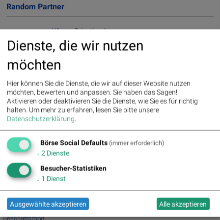
Random Partner
Wiener Privatbank
Die Wiener Privatbank ist eine unabhängige, unternehmerisch
Dienste, die wir nutzen
handelnde Privatbank mit Sitz in Wien. Als börsennotiertes
Unternehmen steht die Bank für Transparenz und verfügt
möchten
über eine äußerst solide finanzielle Basis. Zu den Kundinnen
und Kunden zählen Family Offices, PrivatinvestorInnen,
Hier können Sie die Dienste, die wir auf dieser Website nutzen
Institutionen sowie Stiftungen im In- und Ausland.
möchten, bewerten und anpassen. Sie haben das Sagen!
>> Besuchen Sie 55 weitere Partner auf
boerse-social.com/partner
Aktivieren oder deaktivieren Sie die Dienste, wie Sie es für richtig
halten.
Um mehr zu erfahren, lesen Sie bitte unsere
Datenschutzerklärung
.
Latest Blogs
» Österreich-Depots: Weekend-Bilanz (Depot Kommentar)
Börse Social Defaults
(immer erforderlich)
» Börsegeschichte 7.8.: Extremes zu Palfinger (Börse Geschichte)
↓
2
Dienste
(BörseGes...
Besucher-Statistiken
» Nachlese: 10 Vokabel, um Asta besser zu verstehen; Stella Langthaler (au...
↓
1
Dienst
» PIR-News: Post, Kontron (Christine Petzwinkler)
» (Christian Drastil)
» Wiener Börse zu Mittag schwächer: Bajaj Mobility, FACC und Agrana gesucht
Ausgewählte akzeptieren
Alle akzeptieren
» Börse-Inputs auf Spotify zu u.a. Jugend fragt Asta nach dem
Geschäftsmod...