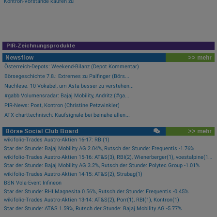
Kontron-Vorstände kaufen zu
PIR-Zeichnungsprodukte
Newsflow
>> mehr
Österreich-Depots: Weekend-Bilanz (Depot Kommentar)
Börsegeschichte 7.8.: Extremes zu Palfinger (Börs...
Nachlese: 10 Vokabel, um Asta besser zu verstehen...
#gabb Volumensradar: Bajaj Mobility, Andritz (#ga...
PIR-News: Post, Kontron (Christine Petzwinkler)
ATX charttechnisch: Kaufsignale bei beinahe allen...
Börse Social Club Board
>> mehr
wikifolio-Trades Austro-Aktien 16-17: RBI(1)
Star der Stunde: Bajaj Mobility AG 2.04%, Rutsch der Stunde: Frequentis -1.76%
wikifolio-Trades Austro-Aktien 15-16: AT&S(3), RBI(2), Wienerberger(1), voestalpine(1), Kontron(1), Bawag(1)
Star der Stunde: Bajaj Mobility AG 3.2%, Rutsch der Stunde: Polytec Group -1.01%
wikifolio-Trades Austro-Aktien 14-15: AT&S(2), Strabag(1)
BSN Vola-Event Infineon
Star der Stunde: RHI Magnesita 0.56%, Rutsch der Stunde: Frequentis -0.45%
wikifolio-Trades Austro-Aktien 13-14: AT&S(2), Porr(1), RBI(1), Kontron(1)
Star der Stunde: AT&S 1.59%, Rutsch der Stunde: Bajaj Mobility AG -5.77%