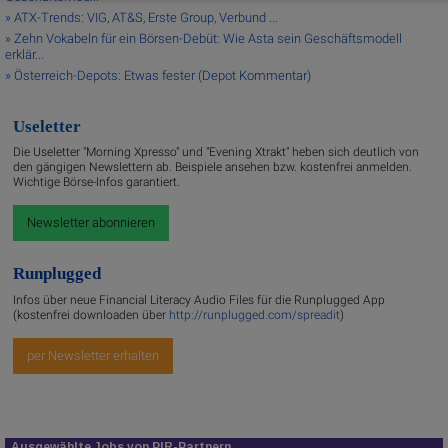
» ATX-Trends: VIG, AT&S, Erste Group, Verbund ...
» Zehn Vokabeln für ein Börsen-Debüt: Wie Asta sein Geschäftsmodell
erklär...
» Österreich-Depots: Etwas fester (Depot Kommentar)
Useletter
Die Useletter "Morning Xpresso" und "Evening Xtrakt" heben sich deutlich von
den gängigen Newslettern ab. Beispiele ansehen bzw. kostenfrei anmelden.
Wichtige Börse-Infos garantiert.
Newsletter abonnieren
Runplugged
Infos über neue Financial Literacy Audio Files für die Runplugged App
(kostenfrei downloaden über
http://runplugged.com/spreadit
)
per Newsletter erhalten
Ausgewählte Jobs von PIR-Partnern