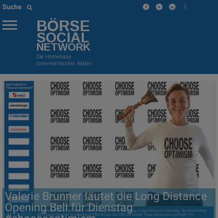
|
Suche
BÖRSE
SOCIAL
NETWORK
Die Homebase
österreichischer Aktien
Valerie Brunner läutet die Long Distance
Opening Bell für Dienstag