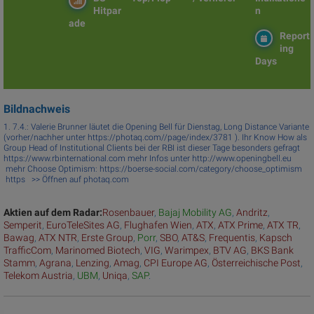
Hitpar
n
ade
Report
ing
Days
Bildnachweis
1. 7.4.: Valerie Brunner läutet die Opening Bell für Dienstag, Long Distance Variante
(vorher/nachher unter https://photaq.com//page/index/3781 ). Ihr Know How als
Group Head of Institutional Clients bei der RBI ist dieser Tage besonders gefragt
https://www.rbinternational.com mehr Infos unter http://www.openingbell.eu
mehr Choose Optimism: https://boerse-social.com/category/choose_optimism
https >> Öffnen auf photaq.com
Aktien auf dem Radar:
Rosenbauer
,
Bajaj Mobility AG
,
Andritz
,
Semperit
,
EuroTeleSites AG
,
Flughafen Wien
,
ATX
,
ATX Prime
,
ATX TR
,
Bawag
,
ATX NTR
,
Erste Group
,
Porr
,
SBO
,
AT&S
,
Frequentis
,
Kapsch
TrafficCom
,
Marinomed Biotech
,
VIG
,
Warimpex
,
BTV AG
,
BKS Bank
Stamm
,
Agrana
,
Lenzing
,
Amag
,
CPI Europe AG
,
Österreichische Post
,
Telekom Austria
,
UBM
,
Uniqa
,
SAP
.