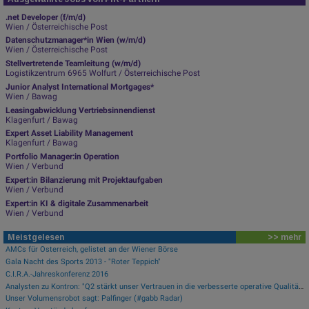
.net Developer (f/m/d)
Wien / Österreichische Post
Datenschutzmanager*in Wien (w/m/d)
Wien / Österreichische Post
Stellvertretende Teamleitung (w/m/d)
Logistikzentrum 6965 Wolfurt / Österreichische Post
Junior Analyst International Mortgages*
Wien / Bawag
Leasingabwicklung Vertriebsinnendienst
Klagenfurt / Bawag
Expert Asset Liability Management
Klagenfurt / Bawag
Portfolio Manager:in Operation
Wien / Verbund
Expert:in Bilanzierung mit Projektaufgaben
Wien / Verbund
Expert:in KI & digitale Zusammenarbeit
Wien / Verbund
Meistgelesen
>> mehr
AMCs für Österreich, gelistet an der Wiener Börse
Gala Nacht des Sports 2013 - "Roter Teppich"
C.I.R.A.-Jahreskonferenz 2016
Analysten zu Kontron: "Q2 stärkt unser Vertrauen in die verbesserte operative Qualität"
Unser Volumensrobot sagt: Palfinger (#gabb Radar)