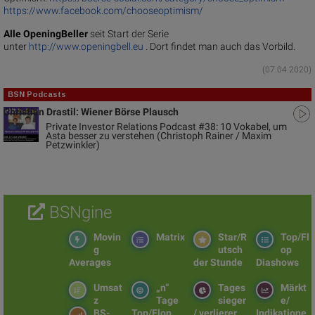
https://www.facebook.com/chooseoptimism/
Alle OpeningBeller
seit Start der Serie
unter
http://www.openingbell.eu
. Dort findet man auch das Vorbild.
(07.04.2020)
BSN Podcasts
Christian Drastil: Wiener Börse Plausch
Private Investor Relations Podcast #38: 10 Vokabel, um
Asta besser zu verstehen (Christoph Rainer / Maxim
Petzwinkler)
BSNgine
Movin
Matrix
Star/R
Top/Fl
g
utsch
op
Averages
der Stunde
Diashows
Umsat
„n“
Tages
Märkt
z
Tage
sieger
e/
BS-
Top/Flop
/ verlierer
Indikatione