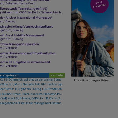
n / Österreichische Post
llvertretende Teamleitung (w/m/d)
istikzentrum 6965 Wolfurt / Österreichische Post
ior Analyst International Mortgages*
en / Bawag
asingabwicklung Vertriebsinnendienst
agenfurt / Bawag
pert Asset Liability Management
agenfurt / Bawag
tfolio Manager:in Operation
en / Verbund
ert:in Bilanzierung mit Projektaufgaben
en / Verbund
ert:in KI & digitale Zusammenarbeit
en / Verbund
eistgelesen
>> mehr
s für Österreich, gelistet an der Wiener Börse
Wie Wirecard, Manz, Nemetschek, GFT Technologies, SAP und Rocket Internet für Gesprächsstoff sorgten
ner Börse: ATX gibt am Freitag 1,36 Prozent ab
Wie Baumot Group, Rhoen-Klinikum, Francotyp-Postalia, Tele Columbus, European Lithium und Lanxess für Gesprächsstoff sorgten
Wie SAP, Scout24, Infineon, DAIMLER TRUCK HLD..., Zalando und Allianz für Gesprächsstoff im DAX sorgten
Pressegespräch Erste Asset Management Osteuropa Aktien