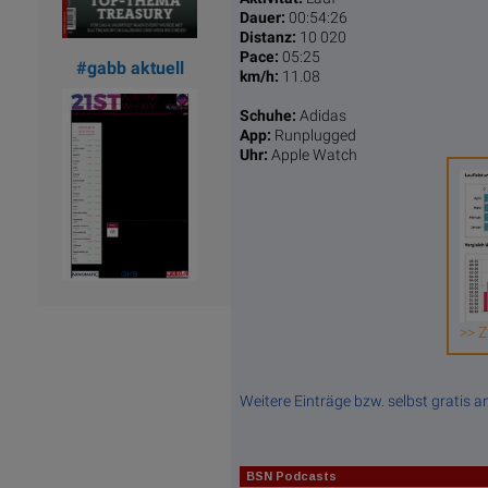
Dauer:
00:54:26
Distanz:
10 020
Pace:
05:25
#gabb aktuell
km/h:
11.08
Schuhe:
Adidas
App:
Runplugged
Uhr:
Apple Watch
>> Z
Weitere Einträge bzw. selbst gratis 
BSN Podcasts