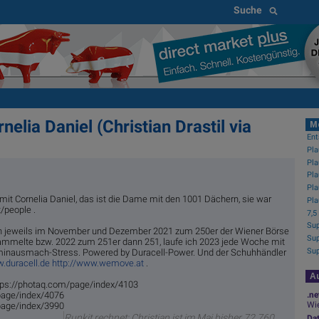
Suche
elia Daniel (Christian Drastil via
M
Ent
mit Cornelia Daniel, das ist die Dame mit den 1001 Dächern, sie war
t/people .
ich jeweils im November und Dezember 2021 zum 250er der Wiener Börse
ammelte bzw. 2022 zum 251er dann 251, laufe ich 2023 jede Woche mit
rminausmach-Stress. Powered by Duracell-Power. Und der Schuhhändler
.duracell.de
http://www.wemove.at
.
Au
ttps://photaq.com/page/index/4103
.ne
/page/index/4076
Wie
/page/index/3990
Runkit rechnet: Christian ist im Mai bisher 72,760
Da