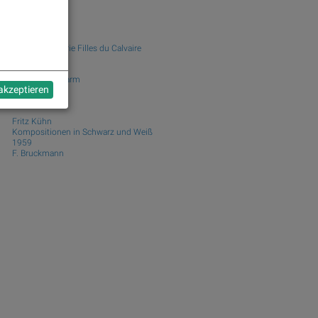
Yusuf Sevinçli
Tumult
2024
Galerist & Galerie Filles du Calvaire
Ola Rindal
Road to The Farm
 akzeptieren
2026
Poursuite
Fritz Kühn
Kompositionen in Schwarz und Weiß
1959
F. Bruckmann