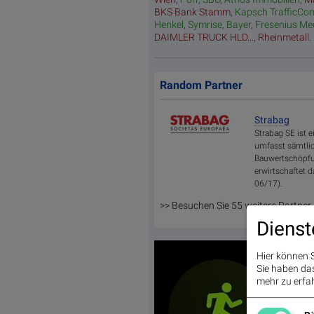
BKS Bank Stamm
,
Kapsch TrafficCo
Henkel
,
Symrise
,
Bayer
,
Fresenius Me
DAIMLER TRUCK HLD...
,
Rheinmetall
.
Random Partner
Strabag
Strabag SE ist 
umfasst sämtlic
Bauwertschöpfu
erwirtschaftet 
06/17).
>> Besuchen Sie 55 weitere Partner
Dienst
Hier können S
Sie haben das 
mehr zu erfah