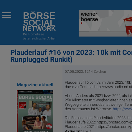
BÖRSE
SOCIAL
NETWORK
Die Homebase
österreichischer Aktien
Plauderlauf #16 von 2023: 10k mit Corn
Runplugged Runkit)
07.05.2023, 1214 Zeichen
Plauderlauf 16 von 52 im Jahr 2023: 10k 
Magazine aktuell
davor zu Gast bei http://www.audio-cd.a
About: Anders als 2021 bzw. 2022, als 
250 Kilometer mit Wegbegleiter:innen s
Wegbegleiter:innen, das ist weniger Te
des Vertrauens ist Wemove.
https://www
Die Fotos zu den Plauderläufen 2023: h
Plauderläufe 2022: https://photaq.com
Plauderläufe 2021: https://photaq.com
Aktivität:
Lauf