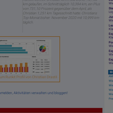
Wie
km gelaufen, im Schnitt täglich 10,394 km, ein Plus
von 731,10 Prozent gegenüber dem April, als
Ste
Log
Christian 1,251 km Tagesschnitt hatte. Christians
Jun
Top-Monat bisher: November 2020 mit 10,999 km
Wi
täglich.
Le
Kl
Ex
Kl
Por
Wi
Exp
Wi
Exp
Wi
M
AMC
um Runkit Profil von Christian Drastil
Wie
anmelden, Aktivitäten verwalten und bloggen!