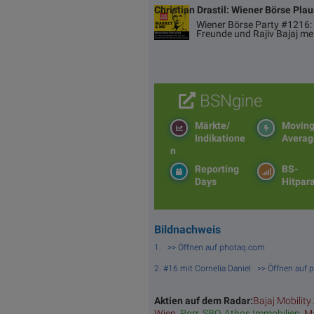
Christian Drastil: Wiener Börse Pla
Wiener Börse Party #1216: 
Freunde und Rajiv Bajaj me
BSNgine
Märkte/
Movin
Indikatione
Averag
n
Reporting
BS-
Days
Hitpar
Bildnachweis
1. >> Öffnen auf photaq.com
2. #16 mit Cornelia Daniel >> Öffnen auf
Aktien auf dem Radar:
Bajaj Mobility
Wien
,
Porr
,
SBO
,
Athos Immobilien
,
Ma