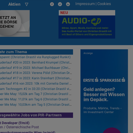
Impressum
|
Cookies
Aktien ▽
NEU
ehr zum Thema
spannt (Christian Drastil via Runplugged Runkit)
Plauderlauf #20 in 2023: Bernhard Krumpel (Christian Drastil via Runplugged Runkit)
Plauderlauf #19 in 2023: Michael Buchbauer (Christian Drastil via Runplugged Runkit)
Plauderlauf #18 in 2023: Verena Pölzl (Christian Drastil via Runplugged Runkit)
Plauderlauf #17 in 2023: Karin Steinhart (Christian Drastil via Runplugged Runkit)
Plauderlauf #16 von 2023: 10k mit Cornelia Daniel (Christian Drastil via Runplugged Runkit)
7,5 am Technogym #2 in 33:20 (Christian Drastil via Runplugged Runkit)
Super Me May: 15,02k am Tag 7 (Christian Drastil via Runplugged Runkit)
Super Me May: 11,01k am Tag 6 (Christian Drastil via Runplugged Runkit)
Super Me May: 10,03km am Tag 5 (Christian Drastil via Runplugged Runkit)
sgewählte Jobs von PIR-Partnern
t Developer (f/m/d)
n / Österreichische Post
tenschutzmanager*in Wien (w/m/d)