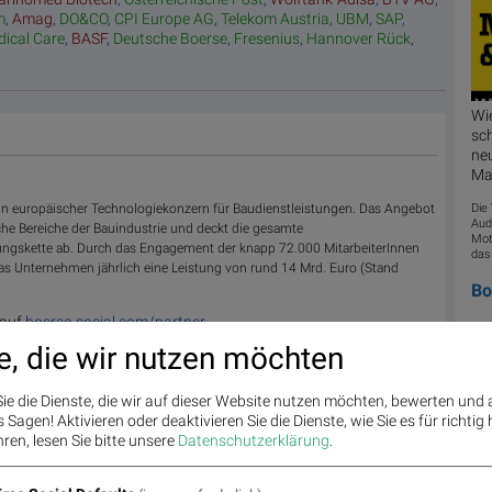
m
,
Amag
,
DO&CO
,
CPI Europe AG
,
Telekom Austria
,
UBM
,
SAP
,
dical Care
,
BASF
,
Deutsche Boerse
,
Fresenius
,
Hannover Rück
,
Wi
sch
neu
Ma
ein europäischer Technologiekonzern für Baudienstleistungen. Das Angebot
Die
Aud
he Bereiche der Bauindustrie und deckt die gesamte
Mot
ngskette ab. Durch das Engagement der knapp 72.000 MitarbeiterInnen
das
das Unternehmen jährlich eine Leistung von rund 14 Mrd. Euro (Stand
B
 auf
boerse-social.com/partner
e, die wir nutzen möchten
ie die Dienste, die wir auf dieser Website nutzen möchten, bewerten und
Pho
Sagen! Aktivieren oder deaktivieren Sie die Dienste, wie Sie es für richtig 
ren, lesen Sie bitte unsere
Datenschutzerklärung
.