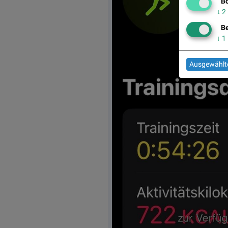
Bö
↓
2
Be
↓
1
Ausgewählte