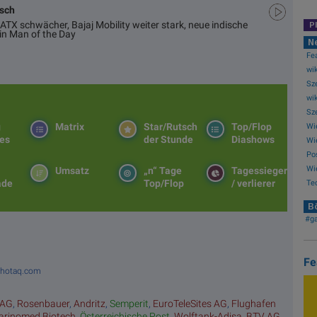
usch
ATX schwächer, Bajaj Mobility weiter stark, neue indische
P
in Man of the Day
N
Fea
wik
Sze
wik
Sze
g
Matrix
Star/Rutsch
Top/Flop
Wie
es
der Stunde
Diashows
Wi
Pos
Wi
Umsatz
„n“ Tage
Tagessieger
ade
Top/Flop
/ verlierer
Tec
Bö
#g
Fe
 photaq.com
 AG
,
Rosenbauer
,
Andritz
,
Semperit
,
EuroTeleSites AG
,
Flughafen
rinomed Biotech
,
Österreichische Post
,
Wolftank-Adisa
,
BTV AG
,