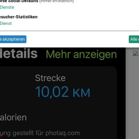
rse Social Defaults
(immer erforderlich)
Dienste
sucher-Statistiken
Dienst
 akzeptieren
Alle