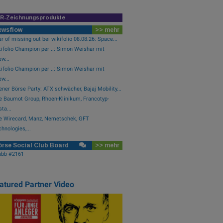
IR-Zeichnungsprodukte
ewsflow
>> mehr
r of missing out bei wikifolio 08.08.26: Space...
ifolio Champion per ..: Simon Weishar mit
w...
ifolio Champion per ..: Simon Weishar mit
w...
ner Börse Party: ATX schwächer, Bajaj Mobility...
e Baumot Group, Rhoen-Klinikum, Francotyp-
ta...
e Wirecard, Manz, Nemetschek, GFT
hnologies,...
rse Social Club Board
>> mehr
abb #2161
atured Partner Video