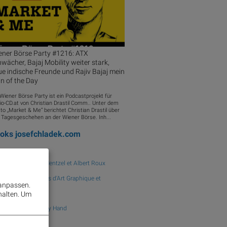
ener Börse Party #1216: ATX
wächer, Bajaj Mobility weiter stark,
e indische Freunde und Rajiv Bajaj mein
n of the Day
 Wiener Börse Party ist ein Podcastprojekt für
io-CD.at von Christian Drastil Comm.. Unter dem
to „Market & Me“ berichtet Christian Drastil über
 Tagesgeschehen an der Wiener Börse. Inh...
ooks
josefchladek.com
Formes nues
ed. by Albert Mentzel et Albert Roux
1935
Forme, Editions d'Art Graphique et
 anpassen.
tographique
halten.
Um
Robert Frank
The Lines of My Hand
1972
Yūgensha