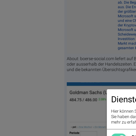
ab. Die Beg
aus. Die E
der größten
Microsoft s
und eine C
der Krypto
Microsoft 
Scheideweg:
Investitio
Markt mach
gesamten K
About: boerse-social.com liefert auf 
oder ausserhalb der Handelszeiten.
und die bekannten Übersichtsgrafike
Dienst
Hier können S
Sie haben das 
mehr zu erfah