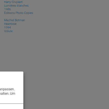
Harry Gruyaert
Lumières blanches
1986
Éditions Photo Copies
Machiel Botman
Heartbeat
1994
Volute
 anpassen.
halten.
Um