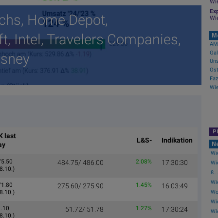
Wi
Exp
chs, Home Depot,
Wi
t, Intel, Travelers Companies,
M
AMC
Gal
isney
Uns
Faz
Wie
P
K last
L&S-
Indikation
N
ay
Wie
75.50
2.08%
484.75/ 486.00
17:30:30
Wi
8.10.)
8...
Wi
71.80
1.45%
275.60/ 275.90
16:03:49
Wol
8.10.)
Wie
1.10
1.27%
51.72/ 51.78
17:30:24
Wi
8.10.)