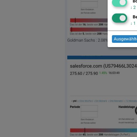
Bö
↓
2
Be
↓
1
Ausgewählte
Goldman Sachs : 2.08%