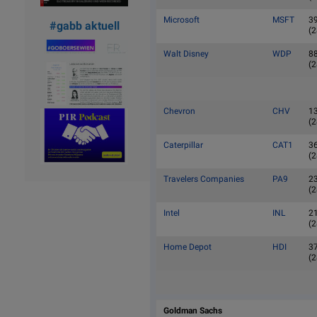
Microsoft
MSFT
3
#gabb aktuell
(2
Walt Disney
WDP
8
(2
Chevron
CHV
1
(2
Caterpillar
CAT1
3
(2
Travelers Companies
PA9
2
(2
Intel
INL
2
(2
Home Depot
HDI
3
(2
Goldman Sachs