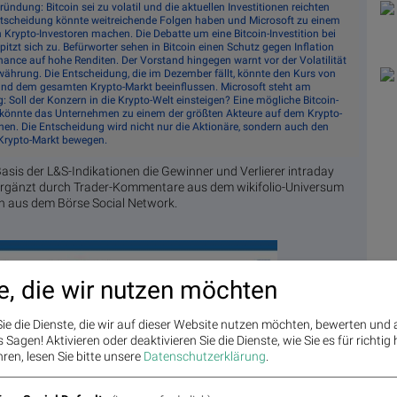
ründung: Bitcoin sei zu volatil und die aktuellen Investitionen reichten
ntscheidung könnte weitreichende Folgen haben und Microsoft zu einem
 Krypto-Investoren machen. Die Debatte um eine Bitcoin-Investition bei
pitzt sich zu. Befürworter sehen in Bitcoin einen Schutz gegen Inflation
hance auf hohe Renditen. Der Vorstand hingegen warnt vor der Volatilität
währung. Die Entscheidung, die im Dezember fällt, könnte den Kurs von
und dem gesamten Krypto-Markt beeinflussen. Microsoft steht am
 Soll der Konzern in die Krypto-Welt einsteigen? Eine mögliche Bitcoin-
n könnte das Unternehmen zu einem der größten Akteure auf dem Krypto-
en. Die Entscheidung wird nicht nur die Aktionäre, sondern auch den
rypto-Markt bewegen.
Basis der L&S-Indikationen die Gewinner und Verlierer intraday
 Ergänzt durch Trader-Kommentare aus dem wikifolio-Universum
n aus dem Börse Social Network.
e, die wir nutzen möchten
ie die Dienste, die wir auf dieser Website nutzen möchten, bewerten und
Sagen! Aktivieren oder deaktivieren Sie die Dienste, wie Sie es für richtig 
ren, lesen Sie bitte unsere
Datenschutzerklärung
.