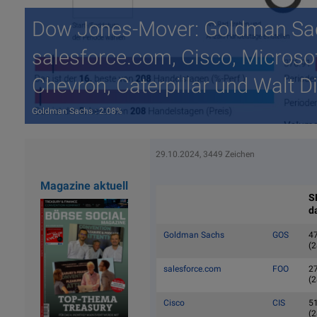
Dow Jones-Mover: Goldman Sa
salesforce.com, Cisco, Microsof
Chevron, Caterpillar und Walt D
Goldman Sachs : 2.08%
29.10.2024, 3449 Zeichen
Magazine aktuell
S
d
Goldman Sachs
GOS
4
(2
salesforce.com
FOO
2
(2
Cisco
CIS
5
(2