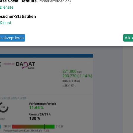
rse Social Defaults
(immer erforderlich)
Dienste
sucher-Statistiken
Dienst
 akzeptieren
Alle