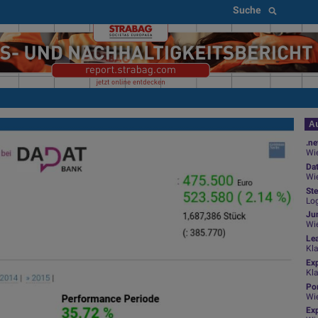
Suche
Au
.ne
Wie
Da
Wie
Ste
Log
Jun
Wi
Le
Kl
Ex
Kl
Por
Wi
Exp