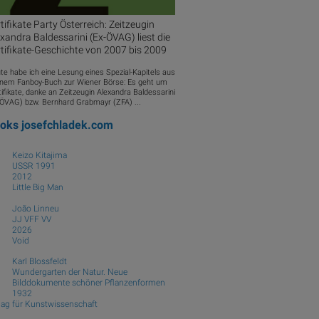
tifikate Party Österreich: Zeitzeugin
xandra Baldessarini (Ex-ÖVAG) liest die
tifikate-Geschichte von 2007 bis 2009
te habe ich eine Lesung eines Spezial-Kapitels aus
nem Fanboy-Buch zur Wiener Börse: Es geht um
ifikate, danke an Zeitzeugin Alexandra Baldessarini
-ÖVAG) bzw. Bernhard Grabmayr (ZFA) ...
ooks
josefchladek.com
Keizo Kitajima
USSR 1991
2012
Little Big Man
João Linneu
JJ VFF VV
2026
Void
Karl Blossfeldt
Wundergarten der Natur. Neue
Bilddokumente schöner Pflanzenformen
1932
lag für Kunstwissenschaft