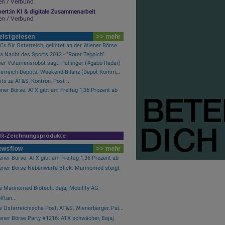
en / Verbund
ert:in KI & digitale Zusammenarbeit
en / Verbund
eistgelesen
>> mehr
s für Österreich, gelistet an der Wiener Börse
a Nacht des Sports 2013 - "Roter Teppich"
er Volumensrobot sagt: Palfinger (#gabb Radar)
Österreich-Depots: Weekend-Bilanz (Depot Kommentar)
its zu AT&S, Kontron, Post ...
ner Börse: ATX gibt am Freitag 1,36 Prozent ab
IR-Zeichnungsprodukte
ewsflow
>> mehr
ner Börse: ATX gibt am Freitag 1,36 Prozent ab
ener Börse Nebenwerte-Blick: Marinomed steigt
e Marinomed Biotech, Bajaj Mobility AG,
ftan...
 Österreichische Post, AT&S, Wienerberger, Pal...
ener Börse Party #1216: ATX schwächer, Bajaj