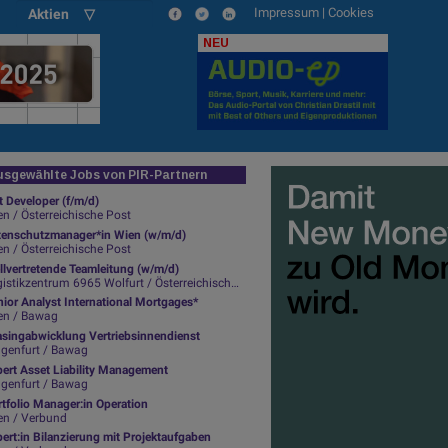
Impressum
|
Cookies
Aktien ▽
NEU
sgewählte Jobs von PIR-Partnern
t Developer (f/m/d)
n / Österreichische Post
tenschutzmanager*in Wien (w/m/d)
n / Österreichische Post
llvertretende Teamleitung (w/m/d)
istikzentrum 6965 Wolfurt / Österreichische Post
ior Analyst International Mortgages*
en / Bawag
asingabwicklung Vertriebsinnendienst
agenfurt / Bawag
pert Asset Liability Management
agenfurt / Bawag
tfolio Manager:in Operation
en / Verbund
ert:in Bilanzierung mit Projektaufgaben