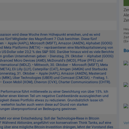
Zer
Ale
Zer
Heu
mei
tssaison wird diese Woche ihren Höhepunkt erreichen, und es wird
Zert
ass fünf Mitglieder des Magnificent 7 Club berichten. Diese fünf
(Ex
n – Apple (AAPL), Microsoft (MSFT), Amazon (AMZN), Alphabet (GOOG)
d Meta Platforms (META) – repräsentieren eine Marktkapitalisierung von
B
n US-Dollar oder 23,2 % des S&P 500. Darüber hinaus wird es viele Berichte
n großen Unternehmen geben: • Dienstag, 29. Oktober – Alphabet (GOOG)
dvanced Micro Devices (AMD), McDonald's (MCD), Pfizer (PFE) und
nternational (MDLZ). • Mittwoch, 30. Oktober – Microsoft (MSFT), Meta
META), Eli Lilly (LLY), Caterpillar (CAT), Amgen (AMGN) und Starbucks
Donnerstag, 31. Oktober – Apple (AAPL), Amazon (AMZN), Mastercard
k (MRK), Uber Technologies (UBER) und Comcast (CMCSA). • Freitag, 1.
 Exxon Mobil (XOM), Chevron (CVX), Charter Communications (CHTR).
 Performance führt mittlerweile zu einer Gewichtung von über 15%. Ich
daher einen kleinen Teil um negative Cashbestände auszugleichen und
gkeit dieses Portfolio etwas zu reduzieren. Grundsätzlich lasse ich
r weiterhin laufen auch wenn diese auf Grund von starken
rungen überproportional an Bedeugung gewinnen.
teht vor einer Entscheidung: Soll der Technologie-Riese in Bitcoin
n? Während Aktionäre, angeführt von konservativen Think Tanks, auf eine
Ver
 über eine mögliche Bitcoin-Investition drängen, lehnt der Vorstand dies