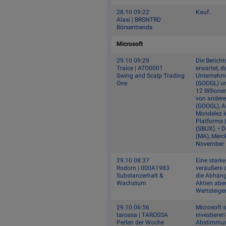
28.10 09:22
Kauf.
Alasi | BRSNTRD
Börsentrends
Microsoft
29.10 09:29
Die Berich
Traice | ATO0001
erwartet, d
Swing and Scalp Trading
Unternehme
One
(GOOGL) un
12 Billione
von andere
(GOOGL), A
Mondelez I
Platforms (
(SBUX). • 
(MA), Merc
November –
29.10 08:37
Eine starke
Rodorn | 000A1983
veräußere 
Substanzerhalt &
die Abhängi
Wachstum
Aktien abe
Wertsteige
29.10 06:56
Microsoft s
tarossa | TAROSSA
investiere
Perlen der Woche
Abstimmung