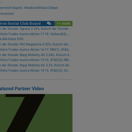
..
terreich-Depots: Weekend-Bilanz (Depot
mmentar)
rse Social Club Board
>> mehr
Star der Stunde: Agrana 2.24%, Rutsch der Stunde: CA Immo -1.42%
wikifolio-Trades Austro-Aktien 17-18: Verbund(2), Österreichische Post(1)
N MA-Event EVN
Star der Stunde: RHI Magnesita 0.55%, Rutsch der Stunde: AT&S -2.29%
wikifolio-Trades Austro-Aktien 16-17: RBI(1), AT&S(1), Wienerberger(1), Österreichische Post(1)
Star der Stunde: Bajaj Mobility AG 2.04%, Rutsch der Stunde: Frequentis -1.76%
wikifolio-Trades Austro-Aktien 15-16: AT&S(3), RBI(2), Wienerberger(1), voestalpine(1), Kontron(1), Bawag(1)
Star der Stunde: Bajaj Mobility AG 3.2%, Rutsch der Stunde: Polytec Group -1.01%
wikifolio-Trades Austro-Aktien 14-15: AT&S(2), Strabag(1)
atured Partner Video