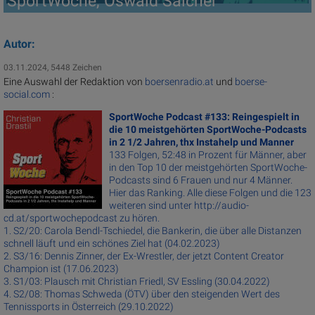
SportWoche, Oswald Salcher
Autor:
03.11.2024, 5448 Zeichen
Eine Auswahl der Redaktion von
boersenradio.at
und
boerse-
social.com
:
SportWoche Podcast #133: Reingespielt in
die 10 meistgehörten SportWoche-Podcasts
in 2 1/2 Jahren, thx Instahelp und Manner
133 Folgen, 52:48 in Prozent für Männer, aber
in den Top 10 der meistgehörten SportWoche-
Podcasts sind 6 Frauen und nur 4 Männer.
Hier das Ranking. Alle diese Folgen und die 123
weiteren sind unter http://audio-
cd.at/sportwochepodcast zu hören.
1. S2/20: Carola Bendl-Tschiedel, die Bankerin, die über alle Distanzen
schnell läuft und ein schönes Ziel hat (04.02.2023)
2. S3/16: Dennis Zinner, der Ex-Wrestler, der jetzt Content Creator
Champion ist (17.06.2023)
3. S1/03: Plausch mit Christian Friedl, SV Essling (30.04.2022)
4. S2/08: Thomas Schweda (ÖTV) über den steigenden Wert des
Tennissports in Österreich (29.10.2022)