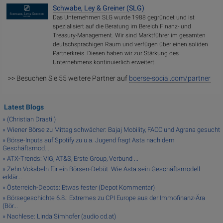
Schwabe, Ley & Greiner (SLG)
Das Unternehmen SLG wurde 1988 gegründet und ist
spezialisiert auf die Beratung im Bereich Finanz- und
Treasury-Management. Wir sind Marktführer im gesamten
deutschsprachigen Raum und verfügen über einen soliden
Partnerkreis. Diesen haben wir zur Stärkung des
Unternehmens kontinuierlich erweitert.
>> Besuchen Sie 55 weitere Partner auf
boerse-social.com/partner
Latest Blogs
» (Christian Drastil)
» Wiener Börse zu Mittag schwächer: Bajaj Mobility, FACC und Agrana gesucht
» Börse-Inputs auf Spotify zu u.a. Jugend fragt Asta nach dem
Geschäftsmod...
» ATX-Trends: VIG, AT&S, Erste Group, Verbund ...
» Zehn Vokabeln für ein Börsen-Debüt: Wie Asta sein Geschäftsmodell
erklär...
» Österreich-Depots: Etwas fester (Depot Kommentar)
» Börsegeschichte 6.8.: Extremes zu CPI Europe aus der Immofinanz-Ära
(Bör...
» Nachlese: Linda Simhofer (audio cd.at)