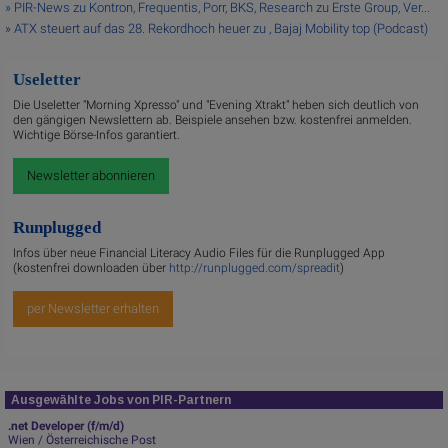
» PIR-News zu Kontron, Frequentis, Porr, BKS, Research zu Erste Group, Ver...
» ATX steuert auf das 28. Rekordhoch heuer zu , Bajaj Mobility top (Podcast)
Useletter
Die Useletter "Morning Xpresso" und "Evening Xtrakt" heben sich deutlich von
den gängigen Newslettern ab. Beispiele ansehen bzw. kostenfrei anmelden.
Wichtige Börse-Infos garantiert.
Newsletter abonnieren
Runplugged
Infos über neue Financial Literacy Audio Files für die Runplugged App
(kostenfrei downloaden über
http://runplugged.com/spreadit
)
per Newsletter erhalten
Ausgewählte Jobs von PIR-Partnern
.net Developer (f/m/d)
Wien / Österreichische Post