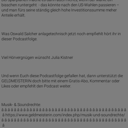
bisschen runtergeht - das könnte nach den US-Wahlen passieren –
und man fürs seine ständig gleich hohe Investitionssumme meher
Anteile erhält.
Was Oswald Salcher anlagetechnisch jetzt noch empfiehlt hört ihr in
dieser Podcastfolge.
Viel Hörvergnügen wünscht Julia Kistner
Und wenn Euch diese Podcastfolge gefallen hat, dann unterstützt die
GELDMEISTERIN doch bitte mit einem Gratis-Abo, Kommentar oder
Likes oder empfehlt den Podcast weiter.
Musik- & Soundrechte:
â â â â â â â â â â â â â â â â â â â â â â â â â â â â â â â â â â â â â â â â
â https://www.geldmeisterin.com/index.php/musik-und-soundrechte/
â â â â â â â â â â â â â â â â â â â â â â â â â â â â â â â â â â â â â â â â
â