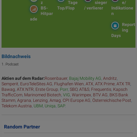
z
Tage
sieger
e/
BS-
Top/Flop
/ verlierer
Indikatione
Hitpar
n
ade
Report
ing
Days
Bildnachweis
1. Podcast
Aktien auf dem Radar:
Rosenbauer
,
Bajaj Mobility AG
,
Andritz
,
Semperit
,
EuroTeleSites AG
,
Flughafen Wien
,
ATX
,
ATX Prime
,
ATX TR
,
Bawag
,
ATX NTR
,
Erste Group
,
Porr
,
SBO
,
AT&S
,
Frequentis
,
Kapsch
TrafficCom
,
Marinomed Biotech
,
VIG
,
Warimpex
,
BTV AG
,
BKS Bank
Stamm
,
Agrana
,
Lenzing
,
Amag
,
CPI Europe AG
,
Österreichische Post
,
Telekom Austria
,
UBM
,
Uniqa
,
SAP
.
Random Partner