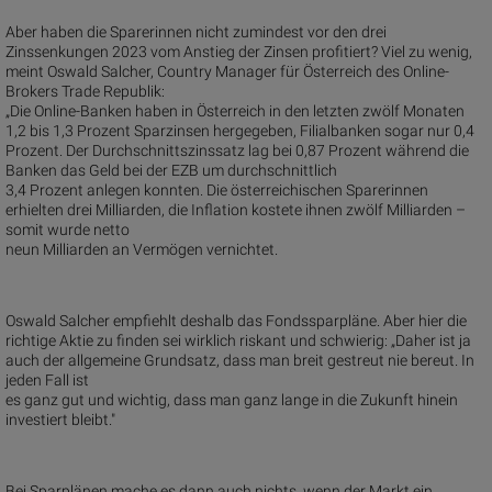
Aber haben die Sparerinnen nicht zumindest vor den drei
Zinssenkungen 2023 vom Anstieg der Zinsen profitiert? Viel zu wenig,
meint Oswald Salcher, Country Manager für Österreich des Online-
Brokers Trade Republik:
„Die Online-Banken haben in Österreich in den letzten zwölf Monaten
1,2 bis 1,3 Prozent Sparzinsen hergegeben, Filialbanken sogar nur 0,4
Prozent. Der Durchschnittszinssatz lag bei 0,87 Prozent während die
Banken das Geld bei der EZB um durchschnittlich
3,4 Prozent anlegen konnten. Die österreichischen Sparerinnen
erhielten drei Milliarden, die Inflation kostete ihnen zwölf Milliarden –
somit wurde netto
neun Milliarden an Vermögen vernichtet.
Oswald Salcher empfiehlt deshalb das Fondssparpläne. Aber hier die
richtige Aktie zu finden sei wirklich riskant und schwierig: „Daher ist ja
auch der allgemeine Grundsatz, dass man breit gestreut nie bereut. In
jeden Fall ist
es ganz gut und wichtig, dass man ganz lange in die Zukunft hinein
investiert bleibt."
Bei Sparplänen mache es dann auch nichts, wenn der Markt ein