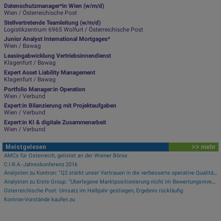
Datenschutzmanager*in Wien (w/m/d)
Wien / Österreichische Post
Stellvertretende Teamleitung (w/m/d)
Logistikzentrum 6965 Wolfurt / Österreichische Post
Junior Analyst International Mortgages*
Wien / Bawag
Leasingabwicklung Vertriebsinnendienst
Klagenfurt / Bawag
Expert Asset Liability Management
Klagenfurt / Bawag
Portfolio Manager:in Operation
Wien / Verbund
Expert:in Bilanzierung mit Projektaufgaben
Wien / Verbund
Expert:in KI & digitale Zusammenarbeit
Wien / Verbund
Meistgelesen
>> mehr
AMCs für Österreich, gelistet an der Wiener Börse
C.I.R.A.-Jahreskonferenz 2016
Analysten zu Kontron: "Q2 stärkt unser Vertrauen in die verbesserte operative Qualität"
Analysten zu Erste Group: "Überlegene Marktpositionierung nicht im Bewertungsniveau reflektiert"
Österreichische Post: Umsatz im Halbjahr gestiegen, Ergebnis rückläufig
Kontron-Vorstände kaufen zu