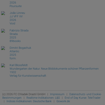
2026
Poursuite
João Linneu
JJ VFF VV
2026
Void
Fabrizio Strada
Strada
2025
89books
Dimitri Bogachuk
Atlantic
2025
form.
Karl Blossfeldt
Wundergarten der Natur. Neue Bilddokumente schöner Pflanzenformen
1932
Verlag für Kunstwissenschaft
(c) 2026 FC Chladek Drastil GmbH |
Impressum
|
Datenschutz- und Cookie-
Bestimmungen
|
Realtime Indikationen: L&S
|
End of Day Kurse: TeleTrader
|
Indices Indikationen: Deutsche Bank
|
Gowork.de