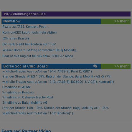
PIR-Zeichnungsprodukte
Newsflow
>> mehr
Fazits zu AT&S, Kontron, Post ...
Kontron-CEO kauft noch mehr Aktien
(Christian Drastil)
DZ Bank bleibt bei Kontron auf "Buy"
Wiener Börse zu Mittag schwächer: Bajaj Mobility,...
Fear of missing out bei wikifolio 07.08.26: Alpha...
Börse Social Club Board
>> mehr
wikifolio-Trades Austro-Aktien 13-14: AT&S(2), Porr(1), RBI(1)
Star der Stunde: AT&S 1.59%, Rutsch der Stunde: Bajaj Mobility AG -5.77%
wikifolio-Trades Austro-Aktien 12-13: AT&S(3), DO&CO(1), VIG(1), Kontron(1)
Smeilinho zu AT&S
Smeilinho zu Kontron
Smeilinho zu Österreichische Post
Smeilinho zu Bajaj Mobility AG
Star der Stunde: Porr 1.05%, Rutsch der Stunde: Bajaj Mobility AG -1.02%
wikifolio-Trades Austro-Aktien 11-12: Kontron(1)
Featured Partner Video