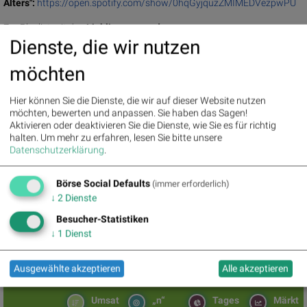
Alters":
https://open.spotify.com/show/0hqGyjquzZMIMEDVezpwPU
Zur Playlist mit den
Lieblingssongs der
BörsianerInnen
:
https://open.spotify.com/playlist/7l9vfipnShL4FOmgE
Dienste, die wir nutzen
zQGmK
, Zuordnungen der Lieblingssongs
unter:
https://photaq.com/page/index/3965
möchten
(03.11.2024)
Hier können Sie die Dienste, die wir auf dieser Website nutzen
möchten, bewerten und anpassen. Sie haben das Sagen!
BSN Podcasts
Aktivieren oder deaktivieren Sie die Dienste, wie Sie es für richtig
Christian Drastil: Wiener Börse Plausch
halten.
Um mehr zu erfahren, lesen Sie bitte unsere
Private Investor Relations Podcast #38: 10 Vokabel, um
Datenschutzerklärung
.
Asta besser zu verstehen (Christoph Rainer / Maxim
Petzwinkler)
Börse Social Defaults
(immer erforderlich)
↓
2
Dienste
Besucher-Statistiken
BSNgine
↓
1
Dienst
Movin
Matrix
Star/R
Top/Fl
g
utsch
op
Ausgewählte akzeptieren
Alle akzeptieren
Averages
der Stunde
Diashows
Umsat
„n“
Tages
Märkt