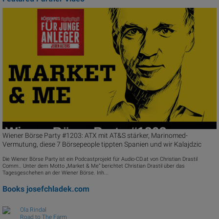
Wiener Börse Party #1203: ATX mit AT&S stärker, Marinomed-
Vermutung, diese 7 Börsepeople tippten Spanien und wir Kalajdzic
Die Wiener Börse Party ist ein Podcastprojekt für Audio-CD.at von Christian Drastil
Comm.. Unter dem Motto „Market & Me“ berichtet Christian Drastil über das
Tagesgeschehen an der Wiener Börse. Inh...
Books
josefchladek.com
Ola Rindal
Road to The Farm