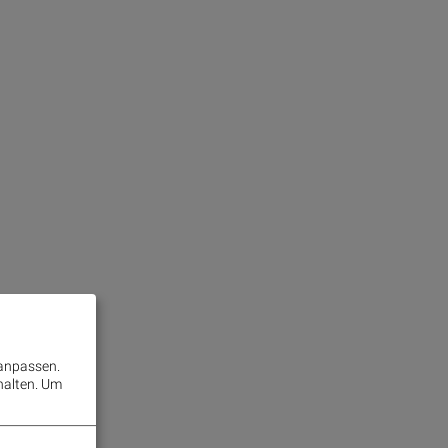
 anpassen.
halten.
Um