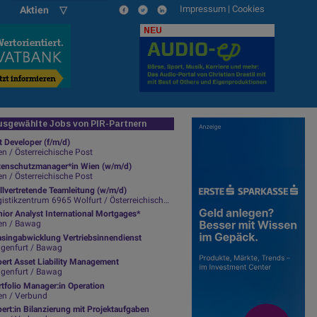
Impressum
|
Cookies
Aktien ▽
NEU
sgewählte Jobs von PIR-Partnern
t Developer (f/m/d)
n / Österreichische Post
tenschutzmanager*in Wien (w/m/d)
n / Österreichische Post
llvertretende Teamleitung (w/m/d)
istikzentrum 6965 Wolfurt / Österreichische Post
ior Analyst International Mortgages*
en / Bawag
asingabwicklung Vertriebsinnendienst
agenfurt / Bawag
pert Asset Liability Management
agenfurt / Bawag
tfolio Manager:in Operation
en / Verbund
ert:in Bilanzierung mit Projektaufgaben