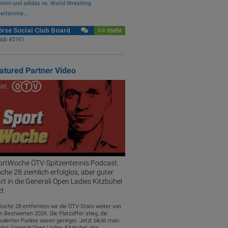
rmin und adidas vs. World Wrestling
ertainme...
rse Social Club Board
>> mehr
abb #2161
atured Partner Video
ortWoche ÖTV-Spitzentennis Podcast:
he 28 ziemlich erfolglos, aber guter
rt in die Generali Open Ladies Kitzbühel
zt
Woche 28 entfernten wir die ÖTV-Stars weiter von
n Bestwerten 2026. Die Platzziffer stieg, die
ulierten Punkte waren geringer. Jetzt blickt man
das Generali Open Ladies Kitzbühel, das...