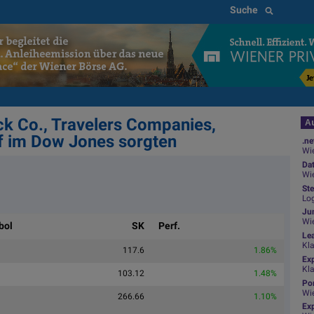
Suche
ck Co., Travelers Companies,
Au
ff im Dow Jones sorgten
.ne
Wie
Da
Wie
Ste
Log
Jun
Wi
bol
SK
Perf.
Le
Kl
117.6
1.86%
Ex
Kl
103.12
1.48%
Por
Wi
266.66
1.10%
Exp