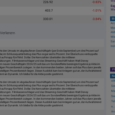
Wi
226.92
-0.83%
Exp
Wi
403.7
-1.01%
M
330.01
-3.84%
AMC
erlierern
rte den Umsatz im abgelaufenen Geschäftsjahr (per Ende September) um drei Prozent auf
lar, im Schlussquartal betrug das Plus sogar sechs Prozent. Der Überschuss verdoppelte
t auf knapp fünf Mrd. Dollar. Die Kennzahlen übertrafen die mittleren
ätzungen. Filmkassenschlager und das Streaming-Geschäft haben Walt Disney
Im neuen Geschäftsjahr 2024/25 soll das um Sondereffekte bereinigte Ergebnis je Aktie im
ligen Prozentbereich zulegen. In den kommenden beiden Jahren soll das Plus dann jeweils
P
stelligen Prozentbereich liegen. Dieser Ausblick kam bei Anlegern gut an, der Aufwärtstrend
nnt an Dynamik. Ich bleibe für die Aktie positiv gestimmt.
N
wik
rte den Umsatz im abgelaufenen Geschäftsjahr (per Ende September) um drei Prozent auf
lar, im Schlussquartal betrug das Plus sogar sechs Prozent. Der Überschuss verdoppelte
Sze
t auf knapp fünf Mrd. Dollar. Die Kennzahlen übertrafen die mittleren
May
ätzungen. Filmkassenschlager und das Streaming-Geschäft haben Walt Disney
Im neuen Geschäftsjahr 2024/25 soll das um Sondereffekte bereinigte Ergebnis je Aktie im
Swi
ligen Prozentbereich zulegen. In den kommenden beiden Jahren soll das Plus dann jeweils
Te
stelligen Prozentbereich liegen. Dieser Ausblick kam bei Anlegern gut an, der Aufwärtstrend
nnt an Dynamik. Ich bleibe für die Aktie positiv gestimmt.
u...
Arc