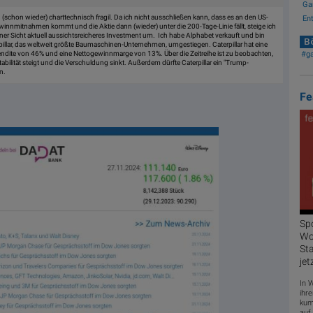
Ga
 (schon wieder) charttechnisch fragil. Da ich nicht ausschließen kann, dass es an den US-
Ent
innmitnahmen kommt und die Aktie dann (wieder) unter die 200-Tage-Linie fällt, steige ich
iner Sicht aktuell aussichtsreicheres Investment um. Ich habe Alphabet verkauft und bin
Bö
rpillar, das weltweit größte Baumaschinen-Unternehmen, umgestiegen. Caterpillar hat eine
#g
endite von 46% und eine Nettogewinnmarge von 13%. Über die Zeitreihe ist zu beobachten,
tabilität steigt und die Verschuldung sinkt. Außerdem dürfte Caterpillar ein "Trump-
n.
Fe
Sp
Woc
Sta
jet
In 
ihre
kum
auf 