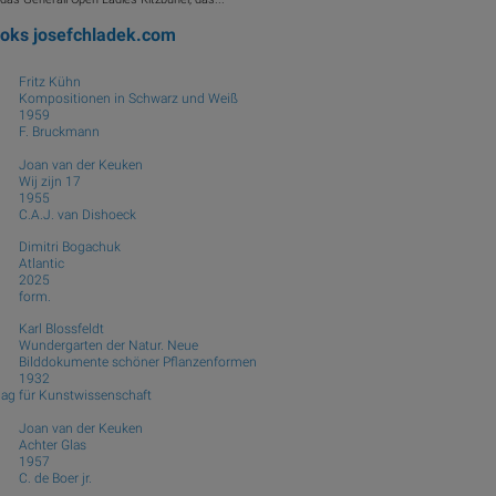
ooks
josefchladek.com
Fritz Kühn
Kompositionen in Schwarz und Weiß
1959
F. Bruckmann
Joan van der Keuken
Wij zijn 17
1955
C.A.J. van Dishoeck
Dimitri Bogachuk
Atlantic
2025
form.
Karl Blossfeldt
Wundergarten der Natur. Neue
Bilddokumente schöner Pflanzenformen
1932
lag für Kunstwissenschaft
Joan van der Keuken
Achter Glas
1957
C. de Boer jr.