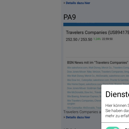
»
Details dazu hier
PA9
Dienst
Hier können S
Sie haben das 
Travelers Companies am 27.11. 1,10%,
mehr zu erfah
»
Details dazu hier