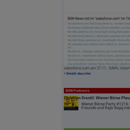
salesforce.com am 27.11. -3,84%, Volu
»
Details dazu hier
BSN Podcasts
Christian Drastil: Wiener Börse Pla
Wiener Börse Party #1216: 
Freunde und Rajiv Bajaj me