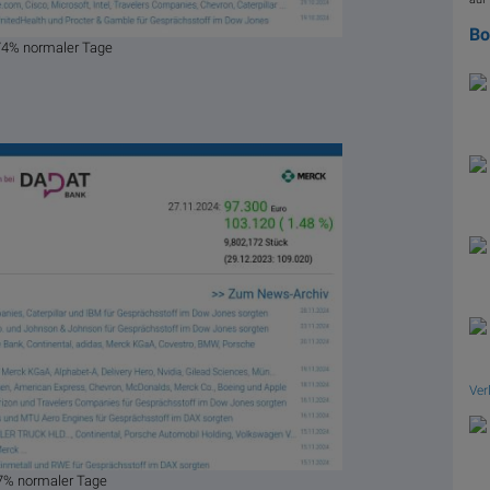
B
74% normaler Tage
Ver
7% normaler Tage