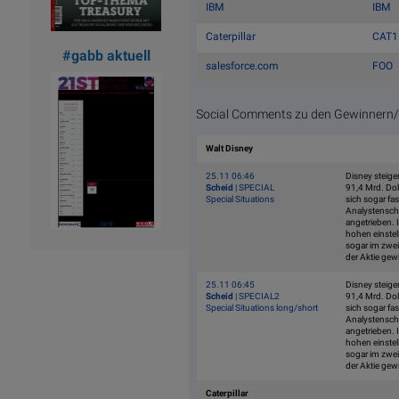
IBM
IBM
Caterpillar
CAT1
#gabb aktuell
salesforce.com
FOO
Social Comments zu den Gewinnern/V
Walt Disney
25.11 06:46
Disney steige
Scheid
| SPECIAL
91,4 Mrd. Dol
Special Situations
sich sogar fas
Analystensch
angetrieben. 
hohen einstel
sogar im zwei
der Aktie gewi
25.11 06:45
Disney steige
Scheid
| SPECIAL2
91,4 Mrd. Dol
Special Situations long/short
sich sogar fas
Analystensch
angetrieben. 
hohen einstel
sogar im zwei
der Aktie gewi
Caterpillar