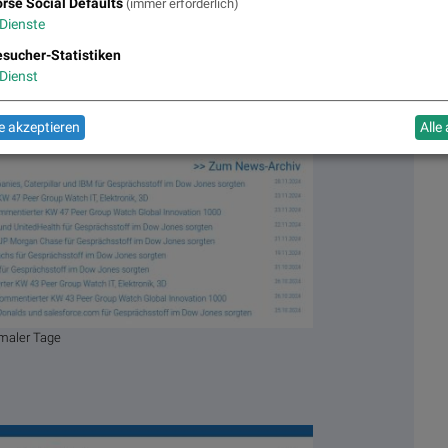
rse Social Defaults
(immer erforderlich)
Dienste
sucher-Statistiken
Dienst
 akzeptieren
Alle
maler Tage