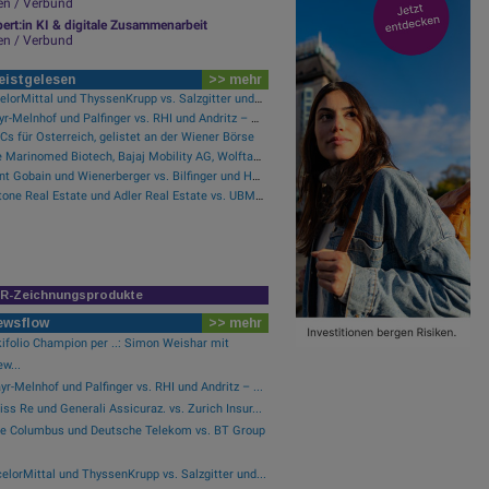
en / Verbund
ert:in KI & digitale Zusammenarbeit
en / Verbund
eistgelesen
>> mehr
ArcelorMittal und ThyssenKrupp vs. Salzgitter und voestalpine – kommentierter KW 32 Peer Group Watch Stahl
Mayr-Melnhof und Palfinger vs. RHI und Andritz – kommentierter KW 32 Peer Group Watch Zykliker Österreich
s für Österreich, gelistet an der Wiener Börse
Wie Marinomed Biotech, Bajaj Mobility AG, Wolftank-Adisa, Athos Immobilien, Rosenbauer und Telekom Austria für Gesprächsstoff in Österreich sorgten
Saint Gobain und Wienerberger vs. Bilfinger und HeidelbergCement – kommentierter KW 32 Peer Group Watch Bau & Baustoffe
Instone Real Estate und Adler Real Estate vs. UBM und Vonovia SE – kommentierter KW 17 Peer Group Watch Immobilien
IR-Zeichnungsprodukte
ewsflow
>> mehr
ifolio Champion per ..: Simon Weishar mit
w...
r-Melnhof und Palfinger vs. RHI und Andritz – ...
ss Re und Generali Assicuraz. vs. Zurich Insur...
le Columbus und Deutsche Telekom vs. BT Group
elorMittal und ThyssenKrupp vs. Salzgitter und...