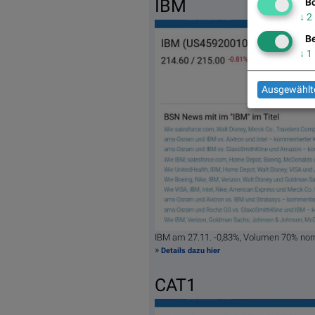
IBM
Bö
↓
2
Be
↓
1
Ausgewählte
IBM am 27.11. -0,83%, Volumen 70% nor
»
Details dazu hier
CAT1