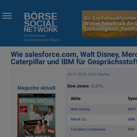
BÖRSE
SOCIAL
NETWORK
Die Homebase
österreichischer Aktien
Wie salesforce.com, Walt Disney, Mer
Caterpillar und IBM für Gesprächssto
28.11.2024, 3629 Zeichen
Dow Jones:
-0,31%
Magazine aktuell
Aktie
Sym
Walt Disney
WDP
Merck Co.
6MK
Travelers Companies
PA9