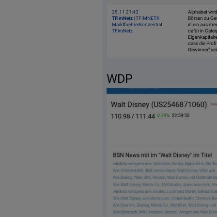
25.11 21:43
Alphabet wird
TFimNetz
| TFIMNETK
Börsen zu Gew
MarktfuehrerKonzentrat
in ein aus me
TFimNetz
dafür in Cate
Eigenkapitalr
dass die Profi
Gewinner" sei
WDP