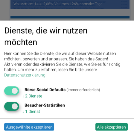
Wal-Mart am 14.4. 2,08%, Volumen 126% normaler Tage
Dienste, die wir nutzen
möchten
Hier können Sie die Dienste, die wir auf dieser Website nutzen
möchten, bewerten und anpassen. Sie haben das Sagen!
Aktivieren oder deaktivieren Sie die Dienste, wie Sie es für richtig
halten.
Um mehr zu erfahren, lesen Sie bitte unsere
Datenschutzerklärung
.
McDonalds am 14.4. 1,99%, Volumen 108% normaler Tage
Börse Social Defaults
(immer erforderlich)
↓
2
Dienste
Besucher-Statistiken
↓
1
Dienst
Ausgewählte akzeptieren
Alle akzeptieren