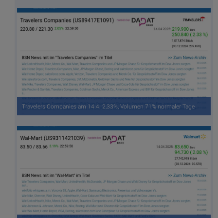
Travelers Companies am 14.4. 2,33%, Volumen 71% normaler Tage