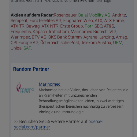
6. UnitedHealth am 14.4. -2,07%, Volumen 94% normaler Tage
Aktien auf dem Radar:
Rosenbauer
,
Bajaj Mobility AG
,
Andritz
,
Semperit
,
EuroTeleSites AG
,
Flughafen Wien
,
ATX
,
ATX Prime
,
ATX TR
,
Bawag
,
ATX NTR
,
Erste Group
,
Porr
,
SBO
,
AT&S
,
Frequentis
,
Kapsch TrafficCom
,
Marinomed Biotech
,
VIG
,
Warimpex
,
BTV AG
,
BKS Bank Stamm
,
Agrana
,
Lenzing
,
Amag
,
CPI Europe AG
,
Österreichische Post
,
Telekom Austria
,
UBM
,
Uniqa
,
SAP
.
Random Partner
Marinomed
Marinomed hat die Vision, das Leben von Patienten, die
an Krankheiten mit unzureichenden
Behandlungsmöglichkeiten leiden, in zwei wichtigen
therapeutischen Bereichen nachhaltig zu verbessern:
Virologie und Immunologie.
>> Besuchen Sie 55 weitere Partner auf
boerse-
social.com/partner