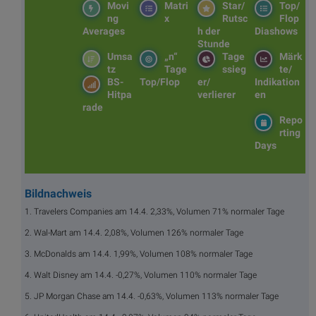
Movi
Matri
Star/
Top/
ng
x
Rutsc
Flop
Averages
h der
Diashows
Stunde
Umsa
„n“
Tage
Märk
tz
Tage
ssieg
te/
BS-
Top/Flop
er/
Indikation
Hitpa
verlierer
en
rade
Repo
rting
Days
Bildnachweis
1. Travelers Companies am 14.4. 2,33%, Volumen 71% normaler Tage
2. Wal-Mart am 14.4. 2,08%, Volumen 126% normaler Tage
3. McDonalds am 14.4. 1,99%, Volumen 108% normaler Tage
4. Walt Disney am 14.4. -0,27%, Volumen 110% normaler Tage
5. JP Morgan Chase am 14.4. -0,63%, Volumen 113% normaler Tage