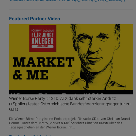
wikifolio-Trades Austro-Aktien 12-13: AT&S(3), DO&CO(1), VIG(1), Kontron(1)
Featured Partner Video
Wiener Börse Party #1210: ATX dank sehr starker Andritz
(+Spoiler) fester, Österreichische Bundesfinanzierungsagentur zu
Gast
Die Wiener Börse Party ist ein Podcastprojekt für Audio-CD.at von Christian Drastil
Comm.. Unter dem Motto „Market & Me“ berichtet Christian Drastil über das
Tagesgeschehen an der Wiener Börse. Inh...