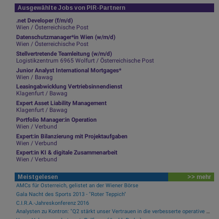
Ausgewählte Jobs von PIR-Partnern
.net Developer (f/m/d)
Wien / Österreichische Post
Datenschutzmanager*in Wien (w/m/d)
Wien / Österreichische Post
Stellvertretende Teamleitung (w/m/d)
Logistikzentrum 6965 Wolfurt / Österreichische Post
Junior Analyst International Mortgages*
Wien / Bawag
Leasingabwicklung Vertriebsinnendienst
Klagenfurt / Bawag
Expert Asset Liability Management
Klagenfurt / Bawag
Portfolio Manager:in Operation
Wien / Verbund
Expert:in Bilanzierung mit Projektaufgaben
Wien / Verbund
Expert:in KI & digitale Zusammenarbeit
Wien / Verbund
Meistgelesen
>> mehr
AMCs für Österreich, gelistet an der Wiener Börse
Gala Nacht des Sports 2013 - "Roter Teppich"
C.I.R.A.-Jahreskonferenz 2016
Analysten zu Kontron: "Q2 stärkt unser Vertrauen in die verbesserte operative Qualität"