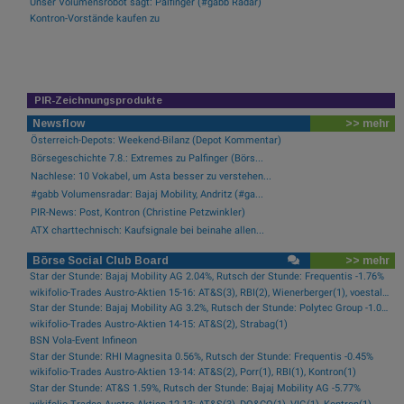
Unser Volumensrobot sagt: Palfinger (#gabb Radar)
Kontron-Vorstände kaufen zu
PIR-Zeichnungsprodukte
Newsflow
>> mehr
Österreich-Depots: Weekend-Bilanz (Depot Kommentar)
Börsegeschichte 7.8.: Extremes zu Palfinger (Börs...
Nachlese: 10 Vokabel, um Asta besser zu verstehen...
#gabb Volumensradar: Bajaj Mobility, Andritz (#ga...
PIR-News: Post, Kontron (Christine Petzwinkler)
ATX charttechnisch: Kaufsignale bei beinahe allen...
Börse Social Club Board
>> mehr
Star der Stunde: Bajaj Mobility AG 2.04%, Rutsch der Stunde: Frequentis -1.76%
wikifolio-Trades Austro-Aktien 15-16: AT&S(3), RBI(2), Wienerberger(1), voestalpine(1), Kontron(1), Bawag(1)
Star der Stunde: Bajaj Mobility AG 3.2%, Rutsch der Stunde: Polytec Group -1.01%
wikifolio-Trades Austro-Aktien 14-15: AT&S(2), Strabag(1)
BSN Vola-Event Infineon
Star der Stunde: RHI Magnesita 0.56%, Rutsch der Stunde: Frequentis -0.45%
wikifolio-Trades Austro-Aktien 13-14: AT&S(2), Porr(1), RBI(1), Kontron(1)
Star der Stunde: AT&S 1.59%, Rutsch der Stunde: Bajaj Mobility AG -5.77%