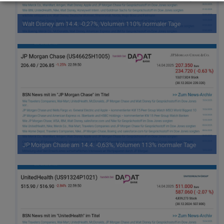
Walt Disney am 14.4. -0,27%, Volumen 110% normaler Tage
JP Morgan Chase am 14.4. -0,63%, Volumen 113% normaler Tage