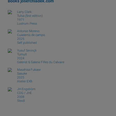
Books
josefchladek.com
Larry Clark
Tulsa (first edition)
1971
Lustrum Press
Antonio Moreno
Cuaderno de campo
2025
Self published
Yusuf Sevinçli
Tumult
2024
Galerist & Galerie Filles du Calvaire
Masahisa Fukase
Sasuke
2025
Atelier EXB
JH Engström
CDG / JHE
2008
Steidl