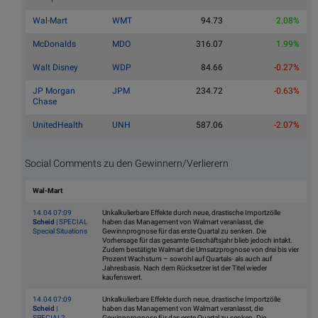
Wal-Mart
WMT
94.73
2.08%
McDonalds
MDO
316.07
1.99%
Walt Disney
WDP
84.66
-0.27%
JP Morgan
JPM
234.72
-0.63%
Chase
UnitedHealth
UNH
587.06
-2.07%
Social Comments zu den Gewinnern/Verlierern
Wal-Mart
14.04 07:09
Unkalkulierbare Effekte durch neue, drastische Importzölle
Scheid
| SPECIAL
haben das Management von Walmart veranlasst, die
Special Situations
Gewinnprognose für das erste Quartal zu senken. Die
Vorhersage für das gesamte Geschäftsjahr blieb jedoch intakt.
Zudem bestätigte Walmart die Umsatzprognose von drei bis vier
Prozent Wachstum – sowohl auf Quartals- als auch auf
Jahresbasis. Nach dem Rücksetzer ist der Titel wieder
kaufenswert.
14.04 07:09
Unkalkulierbare Effekte durch neue, drastische Importzölle
Scheid
|
haben das Management von Walmart veranlasst, die
SPECIAL2
Gewinnprognose für das erste Quartal zu senken. Die