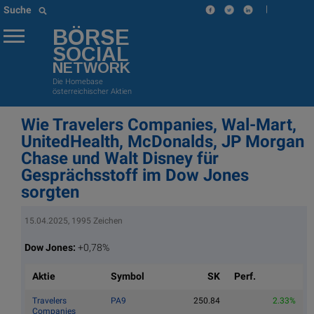
|
Suche
BÖRSE
SOCIAL
NETWORK
Die Homebase
österreichischer Aktien
Wie Travelers Companies, Wal-Mart,
UnitedHealth, McDonalds, JP Morgan
Chase und Walt Disney für
Gesprächsstoff im Dow Jones
sorgten
15.04.2025, 1995 Zeichen
Dow Jones:
+0,78%
Aktie
Symbol
SK
Perf.
Travelers
PA9
250.84
2.33%
Companies