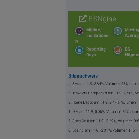
BSNgine
Märkte/
Movin
Indikatione
Averag
n
Reporting
BS-
Days
Hitpar
Bildnachweis
1. 3M am 11.9. 3,84%, Volumen 98% norma
2. Travelers Companies am 11.9. 2,61%, 
3. Home Depot am 11.9. 2,47%, Volumen 
4. IBM am 11.9. 0,05%, Volumen 76% norm
5. Coca-Cola am 11.9. -0,29%, Volumen 89
6. Boeing am 11.9. -3,31%, Volumen 145%