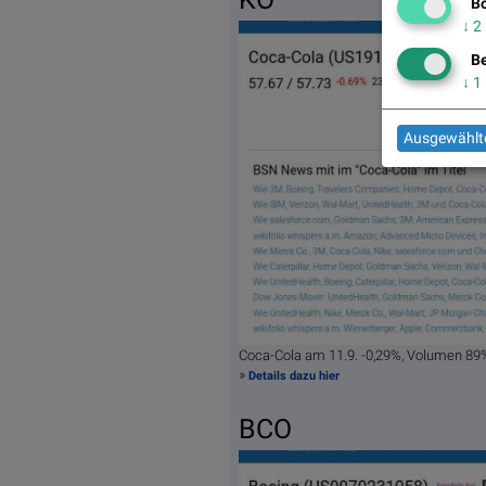
Bö
↓
2
Be
↓
1
Ausgewählte
Coca-Cola am 11.9. -0,29%, Volumen 89
»
Details dazu hier
BCO