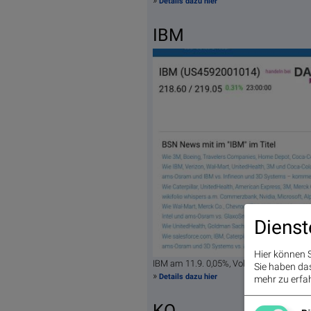
Details dazu hier
IBM
Dienst
Hier können S
IBM am 11.9. 0,05%, Volumen 76% norm
Sie haben das 
»
Details dazu hier
mehr zu erfah
KO