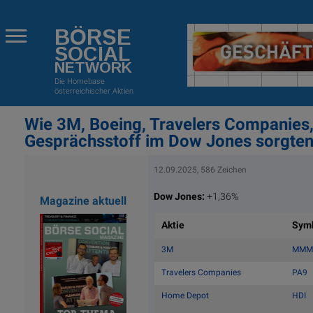
BÖRSE
SOCIAL
NETWORK
Die Homebase
österreichischer Aktien
Wie 3M, Boeing, Travelers Companies
Gesprächsstoff im Dow Jones sorgte
12.09.2025, 586 Zeichen
Dow Jones:
+1,36%
Magazine aktuell
Aktie
Sym
3M
MMM
Travelers Companies
PA9
Home Depot
HDI