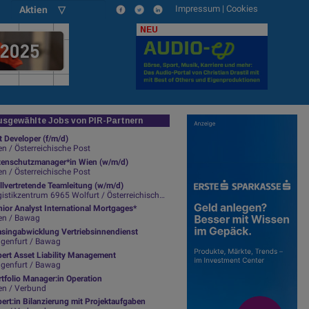
Impressum
|
Cookies
Aktien ▽
NEU
sgewählte Jobs von PIR-Partnern
t Developer (f/m/d)
n / Österreichische Post
tenschutzmanager*in Wien (w/m/d)
n / Österreichische Post
llvertretende Teamleitung (w/m/d)
istikzentrum 6965 Wolfurt / Österreichische Post
ior Analyst International Mortgages*
en / Bawag
asingabwicklung Vertriebsinnendienst
agenfurt / Bawag
pert Asset Liability Management
agenfurt / Bawag
tfolio Manager:in Operation
en / Verbund
ert:in Bilanzierung mit Projektaufgaben