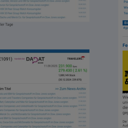
Pos
Wi
Tec
Bö
ler Tage
#g
Fe
Wi
unv
die
ge
Die
Aud