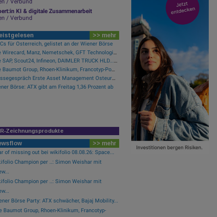
en / Verbund
ert:in KI & digitale Zusammenarbeit
en / Verbund
eistgelesen
>> mehr
s für Österreich, gelistet an der Wiener Börse
Wie Wirecard, Manz, Nemetschek, GFT Technologies, SAP und Rocket Internet für Gesprächsstoff sorgten
Wie SAP, Scout24, Infineon, DAIMLER TRUCK HLD..., Zalando und Allianz für Gesprächsstoff im DAX sorgten
Wie Baumot Group, Rhoen-Klinikum, Francotyp-Postalia, Tele Columbus, European Lithium und Lanxess für Gesprächsstoff sorgten
Pressegespräch Erste Asset Management Osteuropa Aktien
ner Börse: ATX gibt am Freitag 1,36 Prozent ab
IR-Zeichnungsprodukte
ewsflow
>> mehr
r of missing out bei wikifolio 08.08.26: Space...
ifolio Champion per ..: Simon Weishar mit
w...
ifolio Champion per ..: Simon Weishar mit
w...
ner Börse Party: ATX schwächer, Bajaj Mobility...
e Baumot Group, Rhoen-Klinikum, Francotyp-