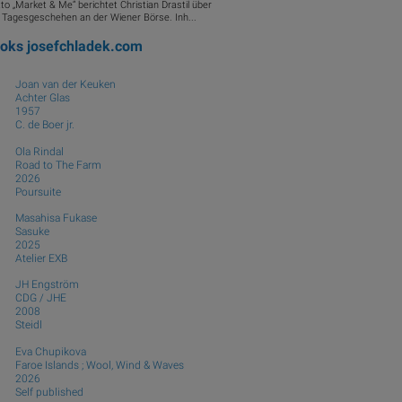
to „Market & Me“ berichtet Christian Drastil über
 Tagesgeschehen an der Wiener Börse. Inh...
ooks
josefchladek.com
Joan van der Keuken
Achter Glas
1957
C. de Boer jr.
Ola Rindal
Road to The Farm
2026
Poursuite
Masahisa Fukase
Sasuke
2025
Atelier EXB
JH Engström
CDG / JHE
2008
Steidl
Eva Chupikova
Faroe Islands ; Wool, Wind & Waves
2026
Self published