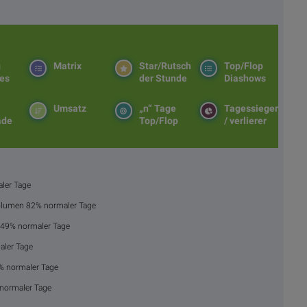
g
Matrix
Star/Rutsch
Top/Flop
es
der Stunde
Diashows
Umsatz
„n“ Tage
Tagessieger
ade
Top/Flop
/ verlierer
ler Tage
Volumen 82% normaler Tage
149% normaler Tage
aler Tage
% normaler Tage
 normaler Tage