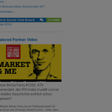
ta...
e Wirecard, Manz, Nemetschek, GFT
hnologies,...
rse Social Club Board
>> mehr
abb #2161
atured Partner Video
ener Börse Party #1202: ATX
erändert, der IPO-Index trudelt und ist
 Addiko-Geschichte wirklich schon
gessen?
 Wiener Börse Party ist ein Podcastprojekt für
io-CD.at von Christian Drastil Comm.. Unter dem