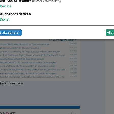
rse Social Defaults
(immer erforderlich)
Dienste
sucher-Statistiken
Dienst
 akzeptieren
Alle
% normaler Tage