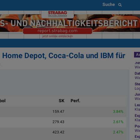
Suche
, Home Depot, Coca-Cola und IBM für
Au
n
.ne
Wie
Da
Wie
Ste
Log
Jun
Wi
bol
SK
Perf.
Le
Kl
159.47
3.84%
Ex
Kl
279.43
2.61%
Por
Wi
423.42
2.47%
Exp