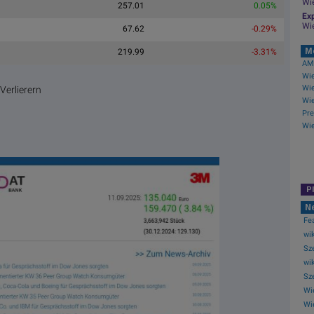
Wi
257.01
0.05%
Exp
Wi
67.62
-0.29%
M
219.99
-3.31%
AMC
erlierern
Wie
P
N
Fea
wik
Sze
wik
Sze
Wie
Wi