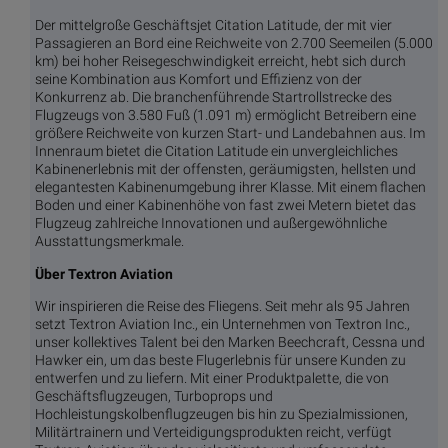
Der mittelgroße Geschäftsjet Citation Latitude, der mit vier
Passagieren an Bord eine Reichweite von 2.700 Seemeilen (5.000
km) bei hoher Reisegeschwindigkeit erreicht, hebt sich durch
seine Kombination aus Komfort und Effizienz von der
Konkurrenz ab. Die branchenführende Startrollstrecke des
Flugzeugs von 3.580 Fuß (1.091 m) ermöglicht Betreibern eine
größere Reichweite von kurzen Start- und Landebahnen aus. Im
Innenraum bietet die Citation Latitude ein unvergleichliches
Kabinenerlebnis mit der offensten, geräumigsten, hellsten und
elegantesten Kabinenumgebung ihrer Klasse. Mit einem flachen
Boden und einer Kabinenhöhe von fast zwei Metern bietet das
Flugzeug zahlreiche Innovationen und außergewöhnliche
Ausstattungsmerkmale.
Über Textron Aviation
Wir inspirieren die Reise des Fliegens. Seit mehr als 95 Jahren
setzt Textron Aviation Inc., ein Unternehmen von Textron Inc.,
unser kollektives Talent bei den Marken Beechcraft, Cessna und
Hawker ein, um das beste Flugerlebnis für unsere Kunden zu
entwerfen und zu liefern. Mit einer Produktpalette, die von
Geschäftsflugzeugen, Turboprops und
Hochleistungskolbenflugzeugen bis hin zu Spezialmissionen,
Militärtrainern und Verteidigungsprodukten reicht, verfügt