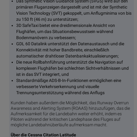
Das Synthetic Vision Guidance System (SVGS) wird auf den
primären Fluganzeigen dargestellt und ist mit der Synthetic
Vision Technology (SVT) gekoppelt, um Anflugminima von bis
zu 150 ft (46 m) zu unterstützen;
3D SafeTaxi bietet eine dreidimensionale Ansicht von
Flughäfen, um das Situationsbewusstsein während
Bodenmanövern zu verbessern;
GDL 60 Datalink unterstützt den Datenaustausch und die
Konnektivität mit hoher Bandbreite, einschließlich
automatischer drahtloser Datenbankaktualisierungen;
Die neue Rollbahnführung unterstützt die Navigation auf
komplexen Flughäfen bei schlechten Sichtverhältnissen und
ist in das SVT integriert, und
Standardmäßige ADS-B-In-Funktionen ermöglichen eine
verbesserte Verkehrserkennung und visuelle
Trennungsunterstützung während des Anflugs
Kunden haben außerdem die Möglichkeit, das Runway Overrun
Awareness and Alerting System (ROAAS) hinzuzufügen, das die
Aufmerksamkeit für die Landebahn weiter erhöht, indem es
Piloten während der kritischen Landephase des Fluges auf
mögliche Landebahnüberläufe aufmerksam macht.
Über die Cessna Citation Latitude