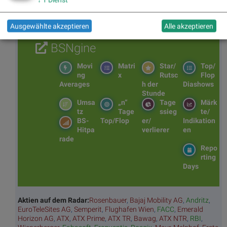
Ausgewählte akzeptieren
Alle akzeptieren
BSNgine
Movi
Matri
Star/
Top/
ng
x
Rutsc
Flop
Averages
h der
Diashows
Stunde
Umsa
„n“
Tage
Märk
tz
Tage
ssieg
te/
BS-
Top/Flop
er/
Indikation
Hitpa
verlierer
en
rade
Repo
rting
Days
Aktien auf dem Radar:
Rosenbauer
,
Bajaj Mobility AG
,
Andritz
,
EuroTeleSites AG
,
Semperit
,
Flughafen Wien
,
FACC
,
Emerald
Horizon AG
,
ATX
,
ATX Prime
,
ATX TR
,
Bawag
,
ATX NTR
,
RBI
,