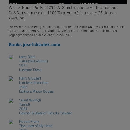
Wiener Börse Party #1211: ATX fester, starke Andritz überholt
Do&Co (war mehr als 1100 Tage vorne) in unserer 25-Jahres-
Wertung
Die Wiener Börse Party ist ein Podcastprojekt für Audio-CD.at von Christian Drastil
Comm.. Unter dem Motto „Market & Me“ berichtet Christian Drastil über das
Tagesgeschehen an der Wiener Börse. Inh...
Books
josefchladek.com
Larry Clark
Tulsa (first edition)
1971
Lustrum Press
Harry Gruyaert
Lumières blanches
1986
Éditions Photo Copies
Yusuf Sevinçli
Tumult
2024
Galerist & Galerie Filles du Calvaire
Robert Frank
The Lines of My Hand