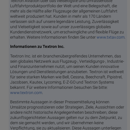
Textron Aviation über das vielseitigste und umfassendste
Luftfahrtproduktportfolio der Welt und eine Belegschaft, die
mehr als die Hälfte aller Flugzeuge der allgemeinen Luftfahrt
weltweit produziert hat. Kunden in mehr als 170 Ländern
verlassen sich auf unsere legendäre Leistung, Zuverlässigkeit
und Vielseitigkeit sowie auf unser zuverlässiges globales
Kundendienstnetzwerk, um erschwingliche und flexible Flüge zu
erhalten. Weitere Informationen finden Sie unter
www.txtav.com
.
Informationen zu Textron Inc.
Textron Inc. ist ein branchenübergreifendes Unternehmen, das
sein globales Netzwerk aus Flugzeug-, Verteidigungs-, Industrie-
und Finanzunternehmen nutzt, um seinen Kunden innovative
Lösungen und Dienstleistungen anzubieten. Textron ist weltweit
für seine starken Marken wie Bell, Cessna, Beechcraft, Pipistrel,
Jacobsen, Kautex, Lycoming, E-Z-GO und Textron Systems
bekannt. Für weitere Informationen besuchen Sie bitte:
www.textron.com
.
Bestimmte Aussagen in dieser Pressemitteilung können
Umsätze prognostizieren oder Strategien, Ziele, Aussichten oder
andere nicht historische Angelegenheiten beschreiben; diese
zukunftsgerichteten Aussagen gelten nur zu dem Zeitpunkt, zu
dem sie gemacht werden, und wir übernehmen keine
Verpflichtung, sie zu aktualisieren. Diese Aussagen unterliegen