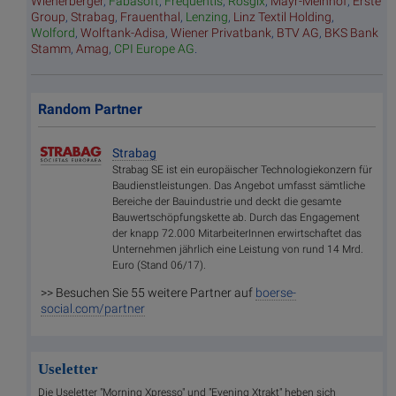
Wienerberger
,
Fabasoft
,
Frequentis
,
Rosgix
,
Mayr-Melnhof
,
Erste
Group
,
Strabag
,
Frauenthal
,
Lenzing
,
Linz Textil Holding
,
Wolford
,
Wolftank-Adisa
,
Wiener Privatbank
,
BTV AG
,
BKS Bank
Stamm
,
Amag
,
CPI Europe AG
.
Random Partner
Strabag
Strabag SE ist ein europäischer Technologiekonzern für
Baudienstleistungen. Das Angebot umfasst sämtliche
Bereiche der Bauindustrie und deckt die gesamte
Bauwertschöpfungskette ab. Durch das Engagement
der knapp 72.000 MitarbeiterInnen erwirtschaftet das
Unternehmen jährlich eine Leistung von rund 14 Mrd.
Euro (Stand 06/17).
>> Besuchen Sie 55 weitere Partner auf
boerse-
social.com/partner
Useletter
Die Useletter "Morning Xpresso" und "Evening Xtrakt" heben sich