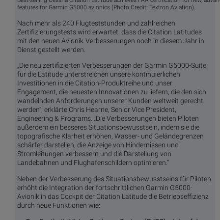
Best-selling Cessna Citation Latitude achieves FAA certification for new, adva
features for Garmin G5000 avionics (Photo Credit: Textron Aviation).
Nach mehr als 240 Flugteststunden und zahlreichen
Zertifizierungstests wird erwartet, dass die Citation Latitudes
mit den neuen Avionik-Verbesserungen noch in diesem Jahr in
Dienst gestellt werden.
„Die neu zertifizierten Verbesserungen der Garmin G5000-Suite
für die Latitude unterstreichen unsere kontinuierlichen
Investitionen in die Citation-Produktreihe und unser
Engagement, die neuesten Innovationen zu liefern, die den sich
wandelnden Anforderungen unserer Kunden weltweit gerecht
werden“, erklärte Chris Hearne, Senior Vice President,
Engineering & Programs. „Die Verbesserungen bieten Piloten
außerdem ein besseres Situationsbewusstsein, indem sie die
topografische Klarheit erhöhen, Wasser- und Geländegrenzen
schärfer darstellen, die Anzeige von Hindernissen und
Stromleitungen verbessern und die Darstellung von
Landebahnen und Flughafenschildern optimieren.“
Neben der Verbesserung des Situationsbewusstseins für Piloten
erhöht die Integration der fortschrittlichen Garmin G5000-
Avionik in das Cockpit der Citation Latitude die Betriebseffizienz
durch neue Funktionen wie: