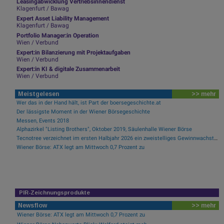
Leasingabwicklung Vertriebsinnendienst
Klagenfurt / Bawag
Expert Asset Liability Management
Klagenfurt / Bawag
Portfolio Manager:in Operation
Wien / Verbund
Expert:in Bilanzierung mit Projektaufgaben
Wien / Verbund
Expert:in KI & digitale Zusammenarbeit
Wien / Verbund
Meistgelesen
>> mehr
Wer das in der Hand hält, ist Part der boersegeschichte.at
Der lässigste Moment in der Wiener Börsegeschichte
Messen, Events 2018
Alphazirkel "Listing Brothers", Oktober 2019, Säulenhalle Wiener Börse
Tecnotree verzeichnet im ersten Halbjahr 2026 ein zweistelliges Gewinnwachstum und eine beschleunigte Einführungsdynamik
Wiener Börse: ATX legt am Mittwoch 0,7 Prozent zu
PIR-Zeichnungsprodukte
Newsflow
>> mehr
Wiener Börse: ATX legt am Mittwoch 0,7 Prozent zu