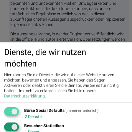
bekannten und unbekannten Risiken, Unwägbarkeiten und
anderen Faktoren, die dazu führen können, dass unsere
tatsächlichen Ergebnisse erheblich von den in diesen
zukunftsgerichteten Aussagen ausgedrückten oder implizierten
Ergebnissen abweichen.
Die Ausgangssprache, in der der Originaltext veröffentlicht wird,
ist die offizielle und autorisierte Version. Übersetzungen werden
zur besseren Verständigung mitgeliefert. Nur die Sprachversion,
Dienste, die wir nutzen
die im Original veröffentlicht wurde, ist rechtsgültig. Gleichen Sie
deshalb Übersetzungen mit der originalen Sprachversion der
Veröffentlichung ab.
möchten
Hier können Sie die Dienste, die wir auf dieser Website nutzen
Originalversion auf businesswire.com ansehen:
möchten, bewerten und anpassen. Sie haben das Sagen!
https://www.businesswire.com/news/home/20250924176683/
Aktivieren oder deaktivieren Sie die Dienste, wie Sie es für richtig
de/
halten.
Um mehr zu erfahren, lesen Sie bitte unsere
Datenschutzerklärung
.
Börse Social Defaults
(immer erforderlich)
BSN Podcasts
↓
2
Dienste
Christian Drastil: Wiener Börse Plausch
Wiener Börse Party #1214: ATX nach Rekord
Besucher-Statistiken
unchanged, AT&S / Bajaj Mobility sehr auffällig, 150er-
Bilanz und Wienerberger-Aufnahme
↓
1
Dienst