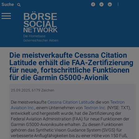
|
Suche
BÖRSE
SOCIAL
NETWORK
Die Homebase
österreichischer Aktien
Die meistverkaufte Cessna Citation
Latitude erhält die FAA-Zertifizierung
für neue, fortschrittliche Funktionen
für die Garmin G5000-Avionik
25.09.2025, 6179 Zeichen
Die meistverkaufte
Cessna Citation Latitude
die von
Textron
Aviation Inc.
, einem Unternehmen von
Textron Inc.
(NYSE: TXT),
entwickelt und hergestellt wurde, hat die Zertifizierung der
Federal Aviation Administration (FAA) für neue Funktionen der
Garmin G5000-Avioniksuite erhalten. Zu diesen Funktionen
gehören das Synthetic Vision Guidance System (SVGS) für
verbesserte Anflugfähigkeiten bis zu einer Höhe von 150 Fuß,