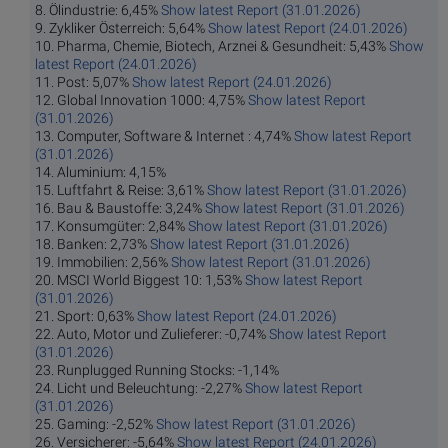
8. Ölindustrie: 6,45%
Show latest Report (31.01.2026)
9. Zykliker Österreich: 5,64%
Show latest Report (24.01.2026)
10. Pharma, Chemie, Biotech, Arznei & Gesundheit: 5,43%
Show
latest Report (24.01.2026)
11. Post: 5,07%
Show latest Report (24.01.2026)
12. Global Innovation 1000: 4,75%
Show latest Report
(31.01.2026)
13. Computer, Software & Internet : 4,74%
Show latest Report
(31.01.2026)
14. Aluminium: 4,15%
15. Luftfahrt & Reise: 3,61%
Show latest Report (31.01.2026)
16. Bau & Baustoffe: 3,24%
Show latest Report (31.01.2026)
17. Konsumgüter: 2,84%
Show latest Report (31.01.2026)
18. Banken: 2,73%
Show latest Report (31.01.2026)
19. Immobilien: 2,56%
Show latest Report (31.01.2026)
20. MSCI World Biggest 10: 1,53%
Show latest Report
(31.01.2026)
21. Sport: 0,63%
Show latest Report (24.01.2026)
22. Auto, Motor und Zulieferer: -0,74%
Show latest Report
(31.01.2026)
23. Runplugged Running Stocks: -1,14%
24. Licht und Beleuchtung: -2,27%
Show latest Report
(31.01.2026)
25. Gaming: -2,52%
Show latest Report (31.01.2026)
26. Versicherer: -5,64%
Show latest Report (24.01.2026)