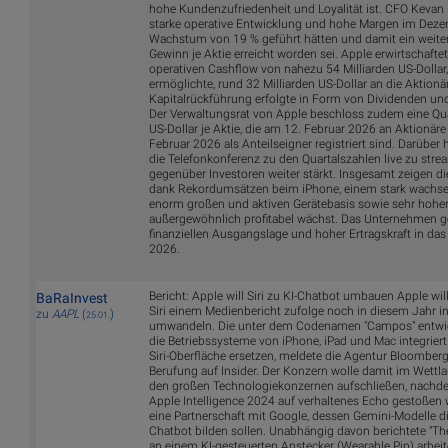
hohe Kundenzufriedenheit und Loyalität ist. CFO Kevan 
starke operative Entwicklung und hohe Margen im Deze
Wachstum von 19 % geführt hätten und damit ein weiter
Gewinn je Aktie erreicht worden sei. Apple erwirtschafte
operativen Cashflow von nahezu 54 Milliarden US-Doll
ermöglichte, rund 32 Milliarden US-Dollar an die Aktion
Kapitalrückführung erfolgte in Form von Dividenden u
Der Verwaltungsrat von Apple beschloss zudem eine Qua
US-Dollar je Aktie, die am 12. Februar 2026 an Aktionäre
Februar 2026 als Anteilseigner registriert sind. Darüber
die Telefonkonferenz zu den Quartalszahlen live zu str
gegenüber Investoren weiter stärkt. Insgesamt zeigen di
dank Rekordumsätzen beim iPhone, einem stark wachsen
enorm großen und aktiven Gerätebasis sowie sehr hoher
außergewöhnlich profitabel wächst. Das Unternehmen ge
finanziellen Ausgangslage und hoher Ertragskraft in das
2026.
Bericht: Apple will Siri zu KI-Chatbot umbauen Apple wi
BaRaInvest
Siri einem Medienbericht zufolge noch in diesem Jahr in
zu
AAPL
(
)
25.01.
umwandeln. Die unter dem Codenamen "Campos" entwickel
die Betriebssysteme von iPhone, iPad und Mac integrier
Siri-Oberfläche ersetzen, meldete die Agentur Bloomber
Berufung auf Insider. Der Konzern wolle damit im Wet
den großen Technologiekonzernen aufschließen, nachde
Apple Intelligence 2024 auf verhaltenes Echo gestoßen 
eine Partnerschaft mit Google, dessen Gemini-Modelle d
Chatbot bilden sollen. Unabhängig davon berichtete "Th
an einem KI-gesteuerten Anstecker (Wearable Pin) arbeit