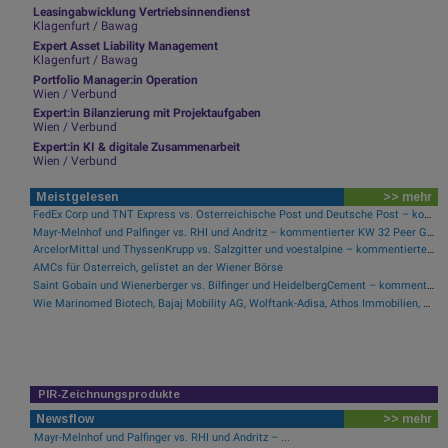
Leasingabwicklung Vertriebsinnendienst
Klagenfurt / Bawag
Expert Asset Liability Management
Klagenfurt / Bawag
Portfolio Manager:in Operation
Wien / Verbund
Expert:in Bilanzierung mit Projektaufgaben
Wien / Verbund
Expert:in KI & digitale Zusammenarbeit
Wien / Verbund
Meistgelesen
>> mehr
FedEx Corp und TNT Express vs. Österreichische Post und Deutsche Post – kommentierter KW 32 Peer Group Watch Post
Mayr-Melnhof und Palfinger vs. RHI und Andritz – kommentierter KW 32 Peer Group Watch Zykliker Österreich
ArcelorMittal und ThyssenKrupp vs. Salzgitter und voestalpine – kommentierter KW 32 Peer Group Watch Stahl
AMCs für Österreich, gelistet an der Wiener Börse
Saint Gobain und Wienerberger vs. Bilfinger und HeidelbergCement – kommentierter KW 32 Peer Group Watch Bau & Baustoffe
Wie Marinomed Biotech, Bajaj Mobility AG, Wolftank-Adisa, Athos Immobilien, Rosenbauer und Telekom Austria für Gesprächsstoff in Österreich sorgten
PIR-Zeichnungsprodukte
Newsflow
>> mehr
Mayr-Melnhof und Palfinger vs. RHI und Andritz – ...