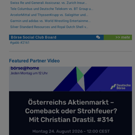
Swiss Re und Generali Assicuraz. vs. Zurich Insur...
Tele Columbus und Deutsche Telekom vs. BT Group u...
ArcelorMittal und ThyssenKrupp vs. Salzgitter und...
Garmin und adidas vs. World Wrestling Entertainme...
Silver Standard Resources und Royal Dutch Shell v...
Börse Social Club Board
>> mehr
#gabb #2161
Featured Partner Video