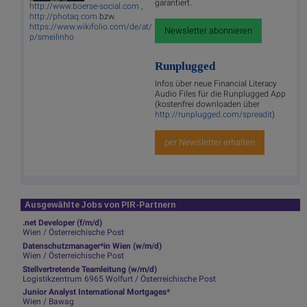
garantiert.
http://www.boerse-social.com
,
http://photaq.com
bzw.
https://www.wikifolio.com/de/at/
Newsletter abonnieren
p/smeilinho
Runplugged
Infos über neue Financial Literacy
Audio Files für die Runplugged App
(kostenfrei downloaden über
http://runplugged.com/spreadit
)
per Newsletter erhalten
Ausgewählte Jobs von PIR-Partnern
.net Developer (f/m/d)
Wien / Österreichische Post
Datenschutzmanager*in Wien (w/m/d)
Wien / Österreichische Post
Stellvertretende Teamleitung (w/m/d)
Logistikzentrum 6965 Wolfurt / Österreichische Post
Junior Analyst International Mortgages*
Wien / Bawag