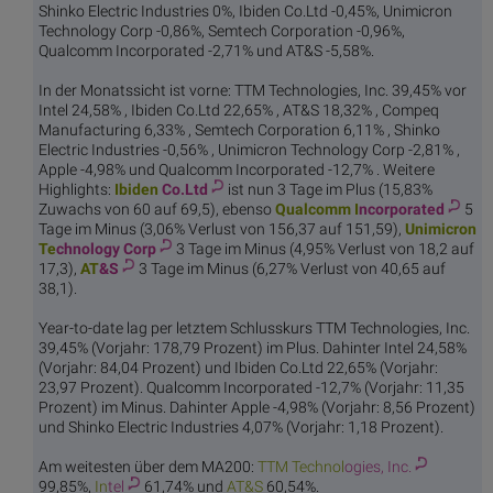
Shinko Electric Industries 0%, Ibiden Co.Ltd -0,45%, Unimicron
Technology Corp -0,86%, Semtech Corporation -0,96%,
Qualcomm Incorporated -2,71% und AT&S -5,58%.
In der Monatssicht ist vorne: TTM Technologies, Inc. 39,45% vor
Intel 24,58% , Ibiden Co.Ltd 22,65% , AT&S 18,32% , Compeq
Manufacturing 6,33% , Semtech Corporation 6,11% , Shinko
Electric Industries -0,56% , Unimicron Technology Corp -2,81% ,
Apple -4,98% und Qualcomm Incorporated -12,7% . Weitere
Highlights:
Ibiden
Co.Ltd
ist nun 3 Tage im Plus (15,83%
Zuwachs von 60 auf 69,5), ebenso
Qualcomm I
ncorporated
5
Tage im Minus (3,06% Verlust von 156,37 auf 151,59),
Unimicron
Te
chnology Corp
3 Tage im Minus (4,95% Verlust von 18,2 auf
17,3),
AT
&S
3 Tage im Minus (6,27% Verlust von 40,65 auf
38,1).
Year-to-date lag per letztem Schlusskurs TTM Technologies, Inc.
39,45% (Vorjahr: 178,79 Prozent) im Plus. Dahinter Intel 24,58%
(Vorjahr: 84,04 Prozent) und Ibiden Co.Ltd 22,65% (Vorjahr:
23,97 Prozent). Qualcomm Incorporated -12,7% (Vorjahr: 11,35
Prozent) im Minus. Dahinter Apple -4,98% (Vorjahr: 8,56 Prozent)
und Shinko Electric Industries 4,07% (Vorjahr: 1,18 Prozent).
Am weitesten über dem MA200:
TTM Technol
ogies, Inc.
99,85%,
In
tel
61,74% und
AT
&S
60,54%.