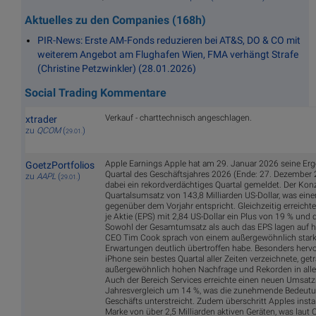
Aktuelles zu den Companies (168h)
PIR-News: Erste AM-Fonds reduzieren bei AT&S, DO & CO mit
weiterem Angebot am Flughafen Wien, FMA verhängt Strafe
(Christine Petzwinkler) (28.01.2026)
Social Trading Kommentare
Verkauf - charttechnisch angeschlagen.
xtrader
zu
QCOM
(
)
29.01.
Apple Earnings Apple hat am 29. Januar 2026 seine Erge
GoetzPortfolios
Quartal des Geschäftsjahres 2026 (Ende: 27. Dezember 2
zu
AAPL
(
)
29.01.
dabei ein rekordverdächtiges Quartal gemeldet. Der Konz
Quartalsumsatz von 143,8 Milliarden US-Dollar, was ein
gegenüber dem Vorjahr entspricht. Gleichzeitig erreicht
je Aktie (EPS) mit 2,84 US-Dollar ein Plus von 19 % und 
Sowohl der Gesamtumsatz als auch das EPS lagen auf h
CEO Tim Cook sprach von einem außergewöhnlich starke
Erwartungen deutlich übertroffen habe. Besonders hervo
iPhone sein bestes Quartal aller Zeiten verzeichnete, get
außergewöhnlich hohen Nachfrage und Rekorden in alle
Auch der Bereich Services erreichte einen neuen Umsat
Jahresvergleich um 14 %, was die zunehmende Bedeutu
Geschäfts unterstreicht. Zudem überschritt Apples instal
Marke von über 2,5 Milliarden aktiven Geräten, was laut C