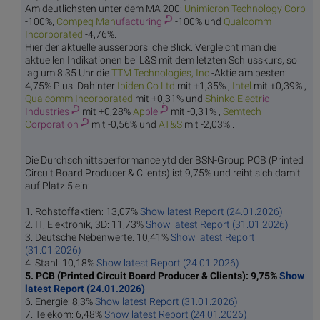
Am deutlichsten unter dem MA 200:
Unimicron Te
chnology Corp
-100%,
Compeq Man
ufacturing
-100% und
Qualcomm
I
ncorporated
-4,76%.
Hier der aktuelle ausserbörsliche Blick. Vergleicht man die
aktuellen Indikationen bei L&S mit dem letzten Schlusskurs, so
lag um 8:35 Uhr die
TTM Technol
ogies, Inc.
-Aktie am besten:
4,75% Plus. Dahinter
Ibiden
Co.Ltd
mit +1,35% ,
In
tel
mit +0,39% ,
Qualcomm I
ncorporated
mit +0,31% und
Shinko Electr
ic
Industries
mit +0,28%
Ap
ple
mit -0,31% ,
Semtech
C
orporation
mit -0,56% und
AT
&S
mit -2,03% .
Die Durchschnittsperformance ytd der BSN-Group PCB (Printed
Circuit Board Producer & Clients) ist 9,75% und reiht sich damit
auf Platz 5 ein:
1. Rohstoffaktien: 13,07%
Show latest Report (24.01.2026)
2. IT, Elektronik, 3D: 11,73%
Show latest Report (31.01.2026)
3. Deutsche Nebenwerte: 10,41%
Show latest Report
(31.01.2026)
4. Stahl: 10,18%
Show latest Report (24.01.2026)
5. PCB (Printed Circuit Board Producer & Clients): 9,75%
Show
latest Report (24.01.2026)
6. Energie: 8,3%
Show latest Report (31.01.2026)
7. Telekom: 6,48%
Show latest Report (24.01.2026)