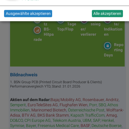
ng
x
Rutsc
Flop
Averages
h der
Diashows
Ausgewählte akzeptieren
Stunde
Alle akzeptieren
Umsa
„n“
Tage
Märk
tz
Tage
ssieg
te/
BS-
Top/Flop
er/
Indikation
Hitpa
verlierer
en
rade
Repo
rting
Days
Bildnachweis
1. BSN Group PCB (Printed Circuit Board Producer & Clients)
Performancevergleich YTD, Stand: 31.01.2026
Aktien auf dem Radar:
Bajaj Mobility AG
,
Rosenbauer
,
Andritz
,
Semperit
,
EuroTeleSites AG
,
Flughafen Wien
,
Porr
,
SBO
,
Athos
Immobilien
,
Marinomed Biotech
,
Österreichische Post
,
Wolftank-
Adisa
,
BTV AG
,
BKS Bank Stamm
,
Kapsch TrafficCom
,
Amag
,
DO&CO
,
CPI Europe AG
,
Telekom Austria
,
UBM
,
SAP
,
Henkel
,
Symrise
,
Bayer
,
Fresenius Medical Care
,
BASF
,
Deutsche Boerse
,