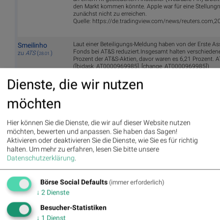
den Markt kommen könnte. Apple war für eine Stellung
zunächst nicht zu erreichen.
Quelle: https://de.tradingview.com/news/reuters.co
Laut einer Beteiligungs-Meldung haben von der Erste A
Smeilinho
Fonds bei AT&S reduziert.Insgesamt halten verschiede
zu
ATS
(
)
28.01.
Prozent der AT&S-Aktien, davor waren es 6,21 Prozent. 
([bidask_AT0000969985], [change_AT0000969985])
Dienste, die wir nutzen
möchten
BSN Podcasts
Hier können Sie die Dienste, die wir auf dieser Website nutzen
Christian Drastil: Wiener Börse Plausch
möchten, bewerten und anpassen. Sie haben das Sagen!
Wiener Börse Party #1216: ATX schwächer, Bajaj
Aktivieren oder deaktivieren Sie die Dienste, wie Sie es für richtig
Mobility weiter stark, neue indische Freunde und Rajiv
halten.
Um mehr zu erfahren, lesen Sie bitte unsere
Bajaj mein Man of the Day
Datenschutzerklärung
.
Börse Social Defaults
(immer erforderlich)
↓
2
Dienste
BSNgine
Besucher-Statistiken
Movi
Matri
Star/
Top/
↓
1
Dienst