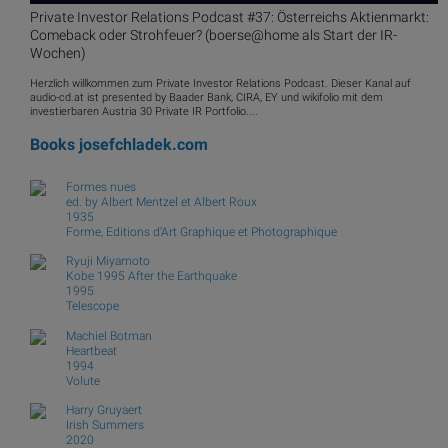
Private Investor Relations Podcast #37: Österreichs Aktienmarkt:
Comeback oder Strohfeuer? (boerse@home als Start der IR-
Wochen)
Herzlich willkommen zum Private Investor Relations Podcast. Dieser Kanal auf
audio-cd.at ist presented by Baader Bank, CIRA, EY und wikifolio mit dem
investierbaren Austria 30 Private IR Portfolio....
Books
josefchladek.com
Formes nues
ed. by Albert Mentzel et Albert Roux
1935
Forme, Editions d'Art Graphique et Photographique
Ryuji Miyamoto
Kobe 1995 After the Earthquake
1995
Telescope
Machiel Botman
Heartbeat
1994
Volute
Harry Gruyaert
Irish Summers
2020