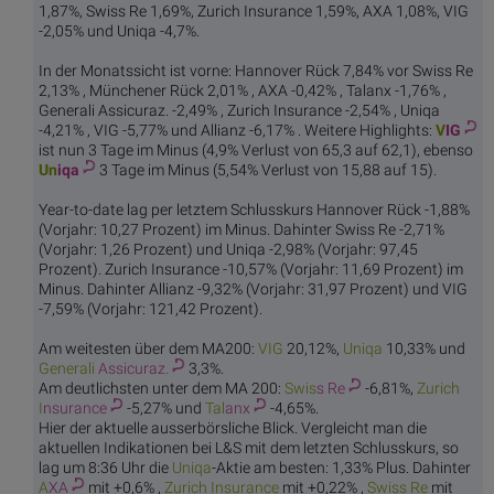
1,87%, Swiss Re 1,69%, Zurich Insurance 1,59%, AXA 1,08%, VIG
-2,05% und Uniqa -4,7%.
In der Monatssicht ist vorne: Hannover Rück 7,84% vor Swiss Re
2,13% , Münchener Rück 2,01% , AXA -0,42% , Talanx -1,76% ,
Generali Assicuraz. -2,49% , Zurich Insurance -2,54% , Uniqa
-4,21% , VIG -5,77% und Allianz -6,17% . Weitere Highlights:
V
IG
ist nun 3 Tage im Minus (4,9% Verlust von 65,3 auf 62,1), ebenso
Un
iqa
3 Tage im Minus (5,54% Verlust von 15,88 auf 15).
Year-to-date lag per letztem Schlusskurs Hannover Rück -1,88%
(Vorjahr: 10,27 Prozent) im Minus. Dahinter Swiss Re -2,71%
(Vorjahr: 1,26 Prozent) und Uniqa -2,98% (Vorjahr: 97,45
Prozent). Zurich Insurance -10,57% (Vorjahr: 11,69 Prozent) im
Minus. Dahinter Allianz -9,32% (Vorjahr: 31,97 Prozent) und VIG
-7,59% (Vorjahr: 121,42 Prozent).
Am weitesten über dem MA200:
V
IG
20,12%,
Un
iqa
10,33% und
Generali
Assicuraz.
3,3%.
Am deutlichsten unter dem MA 200:
Swis
s Re
-6,81%,
Zurich
I
nsurance
-5,27% und
Tal
anx
-4,65%.
Hier der aktuelle ausserbörsliche Blick. Vergleicht man die
aktuellen Indikationen bei L&S mit dem letzten Schlusskurs, so
lag um 8:36 Uhr die
Un
iqa
-Aktie am besten: 1,33% Plus. Dahinter
A
XA
mit +0,6% ,
Zurich I
nsurance
mit +0,22% ,
Swis
s Re
mit