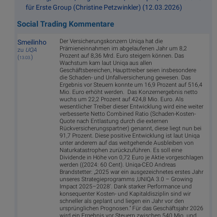
für Erste Group (Christine Petzwinkler) (12.03.2026)
Social Trading Kommentare
Der Versicherungskonzern Uniqa hat die
Smeilinho
Prämieneinnahmen im abgelaufenen Jahr um 8,2
zu
UQA
Prozent auf 8,36 Mrd. Euro steigern können. Das
(
)
13.03.
Wachstum kam laut Uniqa aus allen
Geschäftsbereichen, Haupttreiber seien insbesondere
die Schaden- und Unfallversicherung gewesen. Das
Ergebnis vor Steuern konnte um 16,9 Prozent auf 516,4
Mio. Euro erhöht werden. Das Konzernergebnis netto
wuchs um 22,2 Prozent auf 424,8 Mio. Euro. Als
wesentlicher Treiber dieser Entwicklung wird eine weiter
verbesserte Netto Combined Ratio (Schaden-Kosten-
Quote nach Entlastung durch die externen
Rückversicherungspartner) genannt, diese liegt nun bei
91,7 Prozent. Diese positive Entwicklung ist laut Uniqa
unter anderem auf das weitgehende Ausbleiben von
Naturkatastrophen zurückzuführen. Es soll eine
Dividende in Höhe von 0,72 Euro je Aktie vorgeschlagen
werden ((2024: 60 Cent). Uniqa-CEO Andreas
Brandstetter: „2025 war ein ausgezeichnetes erstes Jahr
unseres Strategieprogramms ‚UNIQA 3.0 – Growing
Impact 2025–2028‘. Dank starker Performance und
konsequenter Kosten- und Kapitaldisziplin sind wir
schneller als geplant und liegen ein Jahr vor den
ursprünglichen Prognosen." Für das Geschäftsjahr 2026
wird ein Ergebnis vor Steuern zwischen 540 Mio. und