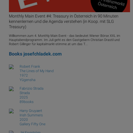
Monthly Main Event #4: Treasury in Österreich in 90 Minuten
kennenlernen und die Agenda verstehen (in Koop. mit SLG
Treasury)
Willkommen zum 4. Monthly Main Event - das bedeutet Wiener Börse XXL im
Hauptabendprogramm. Im Juli geht es den Gastgebern Christian Drastil und
Robert Gillinger für kapitalmarkt-stimme.at um das T...
Books
josefchladek.com
Robert Frank
The Lines of My Hand
1972
Yūgensha
Fabrizio Strada
Strada
2025
89books
Harry Gruyaert
Irish Summers
2020
Gallery Fifty One
JH Engström