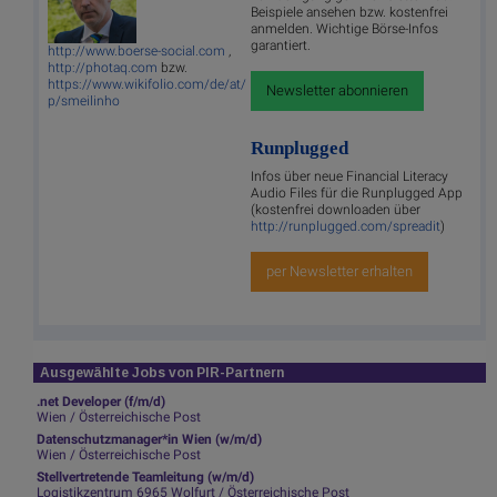
Beispiele ansehen bzw. kostenfrei
anmelden. Wichtige Börse-Infos
garantiert.
http://www.boerse-social.com
,
http://photaq.com
bzw.
https://www.wikifolio.com/de/at/
Newsletter abonnieren
p/smeilinho
Runplugged
Infos über neue Financial Literacy
Audio Files für die Runplugged App
(kostenfrei downloaden über
http://runplugged.com/spreadit
)
per Newsletter erhalten
Ausgewählte Jobs von PIR-Partnern
.net Developer (f/m/d)
Wien / Österreichische Post
Datenschutzmanager*in Wien (w/m/d)
Wien / Österreichische Post
Stellvertretende Teamleitung (w/m/d)
Logistikzentrum 6965 Wolfurt / Österreichische Post