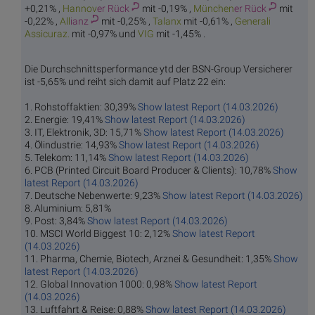
+0,21% ,
Hannov
er Rück
mit -0,19% ,
München
er Rück
mit
-0,22% ,
All
ianz
mit -0,25% ,
Tal
anx
mit -0,61% ,
Generali
Assicuraz.
mit -0,97% und
V
IG
mit -1,45% .
Die Durchschnittsperformance ytd der BSN-Group Versicherer
ist -5,65% und reiht sich damit auf Platz 22 ein:
1. Rohstoffaktien: 30,39%
Show latest Report (14.03.2026)
2. Energie: 19,41%
Show latest Report (14.03.2026)
3. IT, Elektronik, 3D: 15,71%
Show latest Report (14.03.2026)
4. Ölindustrie: 14,93%
Show latest Report (14.03.2026)
5. Telekom: 11,14%
Show latest Report (14.03.2026)
6. PCB (Printed Circuit Board Producer & Clients): 10,78%
Show
latest Report (14.03.2026)
7. Deutsche Nebenwerte: 9,23%
Show latest Report (14.03.2026)
8. Aluminium: 5,81%
9. Post: 3,84%
Show latest Report (14.03.2026)
10. MSCI World Biggest 10: 2,12%
Show latest Report
(14.03.2026)
11. Pharma, Chemie, Biotech, Arznei & Gesundheit: 1,35%
Show
latest Report (14.03.2026)
12. Global Innovation 1000: 0,98%
Show latest Report
(14.03.2026)
13. Luftfahrt & Reise: 0,88%
Show latest Report (14.03.2026)