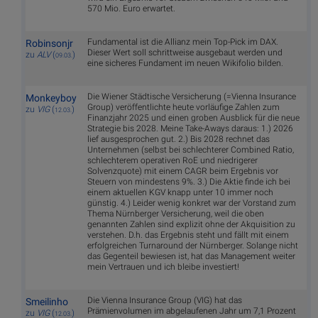
570 Mio. Euro erwartet.
Fundamental ist die Allianz mein Top-Pick im DAX.
Robinsonjr
Dieser Wert soll schrittweise ausgebaut werden und
zu
ALV
(
)
09.03.
eine sicheres Fundament im neuen Wikifolio bilden.
Die Wiener Städtische Versicherung (=Vienna Insurance
Monkeyboy
Group) veröffentlichte heute vorläufige Zahlen zum
zu
VIG
(
)
12.03.
Finanzjahr 2025 und einen groben Ausblick für die neue
Strategie bis 2028. Meine Take-Aways daraus: 1.) 2026
lief ausgesprochen gut. 2.) Bis 2028 rechnet das
Unternehmen (selbst bei schlechterer Combined Ratio,
schlechterem operativen RoE und niedrigerer
Solvenzquote) mit einem CAGR beim Ergebnis vor
Steuern von mindestens 9%. 3.) Die Aktie finde ich bei
einem aktuellen KGV knapp unter 10 immer noch
günstig. 4.) Leider wenig konkret war der Vorstand zum
Thema Nürnberger Versicherung, weil die oben
genannten Zahlen sind explizit ohne der Akquisition zu
verstehen. D.h. das Ergebnis steht und fällt mit einem
erfolgreichen Turnaround der Nürnberger. Solange nicht
das Gegenteil bewiesen ist, hat das Management weiter
mein Vertrauen und ich bleibe investiert!
Die Vienna Insurance Group (VIG) hat das
Smeilinho
Prämienvolumen im abgelaufenen Jahr um 7,1 Prozent
zu
VIG
(
)
12.03.