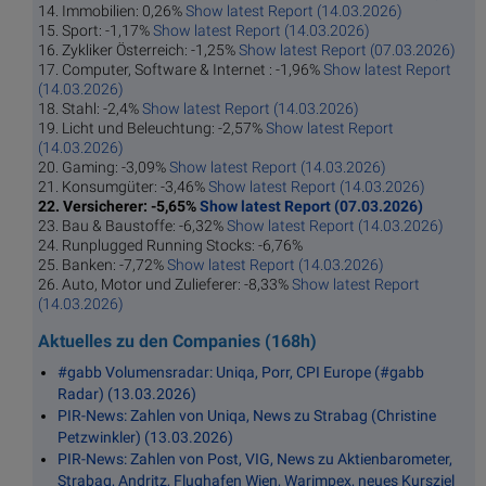
14. Immobilien: 0,26%
Show latest Report (14.03.2026)
15. Sport: -1,17%
Show latest Report (14.03.2026)
16. Zykliker Österreich: -1,25%
Show latest Report (07.03.2026)
17. Computer, Software & Internet : -1,96%
Show latest Report
(14.03.2026)
18. Stahl: -2,4%
Show latest Report (14.03.2026)
19. Licht und Beleuchtung: -2,57%
Show latest Report
(14.03.2026)
20. Gaming: -3,09%
Show latest Report (14.03.2026)
21. Konsumgüter: -3,46%
Show latest Report (14.03.2026)
22. Versicherer: -5,65%
Show latest Report (07.03.2026)
23. Bau & Baustoffe: -6,32%
Show latest Report (14.03.2026)
24. Runplugged Running Stocks: -6,76%
25. Banken: -7,72%
Show latest Report (14.03.2026)
26. Auto, Motor und Zulieferer: -8,33%
Show latest Report
(14.03.2026)
Aktuelles zu den Companies (168h)
#gabb Volumensradar: Uniqa, Porr, CPI Europe (#gabb
Radar) (13.03.2026)
PIR-News: Zahlen von Uniqa, News zu Strabag (Christine
Petzwinkler) (13.03.2026)
PIR-News: Zahlen von Post, VIG, News zu Aktienbarometer,
Strabag, Andritz, Flughafen Wien, Warimpex, neues Kursziel