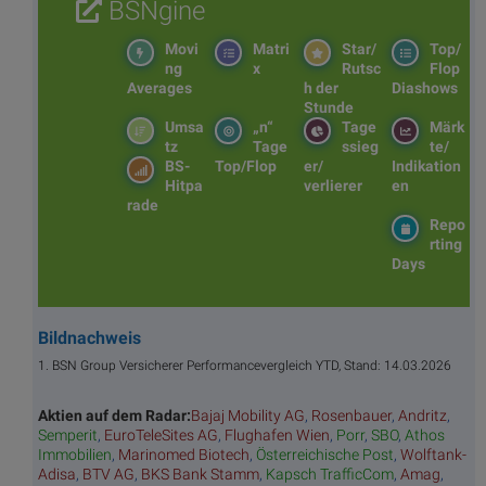
BSNgine
Movi
Matri
Star/
Top/
ng
x
Rutsc
Flop
Averages
h der
Diashows
Stunde
Umsa
„n“
Tage
Märk
tz
Tage
ssieg
te/
BS-
Top/Flop
er/
Indikation
Hitpa
verlierer
en
rade
Repo
rting
Days
Bildnachweis
1. BSN Group Versicherer Performancevergleich YTD, Stand: 14.03.2026
Aktien auf dem Radar:
Bajaj Mobility AG
,
Rosenbauer
,
Andritz
,
Semperit
,
EuroTeleSites AG
,
Flughafen Wien
,
Porr
,
SBO
,
Athos
Immobilien
,
Marinomed Biotech
,
Österreichische Post
,
Wolftank-
Adisa
,
BTV AG
,
BKS Bank Stamm
,
Kapsch TrafficCom
,
Amag
,