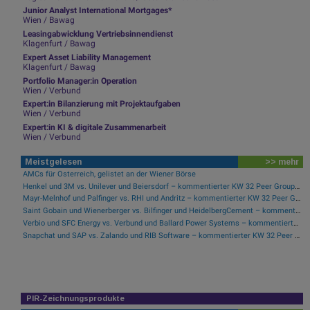
Junior Analyst International Mortgages*
Wien / Bawag
Leasingabwicklung Vertriebsinnendienst
Klagenfurt / Bawag
Expert Asset Liability Management
Klagenfurt / Bawag
Portfolio Manager:in Operation
Wien / Verbund
Expert:in Bilanzierung mit Projektaufgaben
Wien / Verbund
Expert:in KI & digitale Zusammenarbeit
Wien / Verbund
Meistgelesen
>> mehr
AMCs für Österreich, gelistet an der Wiener Börse
Henkel und 3M vs. Unilever und Beiersdorf – kommentierter KW 32 Peer Group Watch Konsumgüter
Mayr-Melnhof und Palfinger vs. RHI und Andritz – kommentierter KW 32 Peer Group Watch Zykliker Österreich
Saint Gobain und Wienerberger vs. Bilfinger und HeidelbergCement – kommentierter KW 32 Peer Group Watch Bau & Baustoffe
Verbio und SFC Energy vs. Verbund und Ballard Power Systems – kommentierter KW 32 Peer Group Watch Energie
Snapchat und SAP vs. Zalando und RIB Software – kommentierter KW 32 Peer Group Watch Computer, Software & Internet
PIR-Zeichnungsprodukte