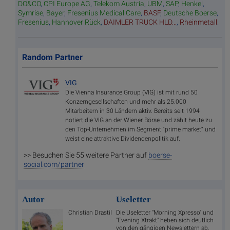
DO&CO
,
CPI Europe AG
,
Telekom Austria
,
UBM
,
SAP
,
Henkel
,
Symrise
,
Bayer
,
Fresenius Medical Care
,
BASF
,
Deutsche Boerse
,
Fresenius
,
Hannover Rück
,
DAIMLER TRUCK HLD...
,
Rheinmetall
.
Random Partner
VIG
Die Vienna Insurance Group (VIG) ist mit rund 50
Konzerngesellschaften und mehr als 25.000
Mitarbeitern in 30 Ländern aktiv. Bereits seit 1994
notiert die VIG an der Wiener Börse und zählt heute zu
den Top-Unternehmen im Segment “prime market“ und
weist eine attraktive Dividendenpolitik auf.
>> Besuchen Sie 55 weitere Partner auf
boerse-
social.com/partner
Autor
Useletter
Christian Drastil
Die Useletter "Morning Xpresso" und
"Evening Xtrakt" heben sich deutlich
von den gängigen Newslettern ab.