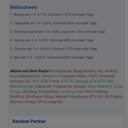
Bildnachweis
1. Boeing am 1.4. 4,17%, Volumen 127% normaler Tage
2. Caterpillar am 1.4. 3,09%, Volumen 85% normaler Tage
3. Goldman Sachs am 1.4. 1,68%, Volumen 73% normaler Tage
4. Verizon am 1.4. -1,61%, Volumen 88% normaler Tage
5. Chevron am 1.4. -4,59%, Volumen 175% normaler Tage
6. Nike am 1.4. -15,51%, Volumen 638% normaler Tage
Aktien auf dem Radar:
Rosenbauer
,
Bajaj Mobility AG
,
Andritz
,
EuroTeleSites AG
,
Semperit
,
Flughafen Wien
,
FACC
,
Emerald
Horizon AG
,
ATX
,
ATX Prime
,
ATX TR
,
Bawag
,
ATX NTR
,
RBI
,
Wienerberger
,
Fabasoft
,
Frequentis
,
Rosgix
,
Mayr-Melnhof
,
Erste
Group
,
Strabag
,
Frauenthal
,
Lenzing
,
Linz Textil Holding
,
Wolford
,
Wolftank-Adisa
,
Wiener Privatbank
,
BTV AG
,
BKS Bank
Stamm
,
Amag
,
CPI Europe AG
.
Random Partner