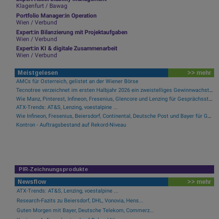
Klagenfurt / Bawag
Portfolio Manager:in Operation
Wien / Verbund
Expert:in Bilanzierung mit Projektaufgaben
Wien / Verbund
Expert:in KI & digitale Zusammenarbeit
Wien / Verbund
Meistgelesen
>> mehr
AMCs für Österreich, gelistet an der Wiener Börse
Tecnotree verzeichnet im ersten Halbjahr 2026 ein zweistelliges Gewinnwachstum und eine beschleunigte Einführungsdynamik
Wie Manz, Pinterest, Infineon, Fresenius, Glencore und Lenzing für Gesprächsstoff sorgten
ATX-Trends: AT&S, Lenzing, voestalpine ...
Wie Infineon, Fresenius, Beiersdorf, Continental, Deutsche Post und Bayer für Gesprächsstoff im DAX sorgten
Kontron - Auftragsbestand auf Rekord-Niveau
PIR-Zeichnungsprodukte
Newsflow
>> mehr
ATX-Trends: AT&S, Lenzing, voestalpine ...
Research-Fazits zu Beiersdorf, DHL, Vonovia, Hens...
Guten Morgen mit Bayer, Deutsche Telekom, Commerz...