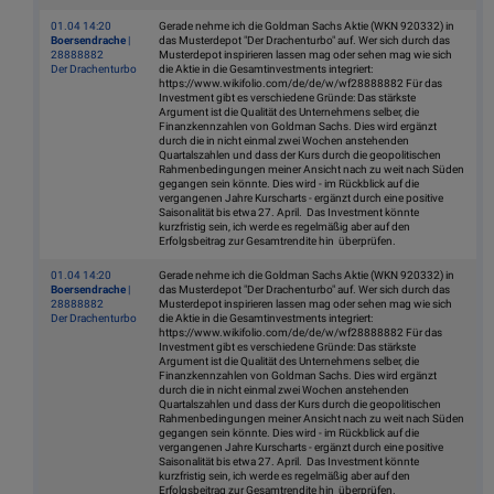
01.04 14:20
Gerade nehme ich die Goldman Sachs Aktie (WKN 920332) in
Boersendrache
|
das Musterdepot "Der Drachenturbo" auf. Wer sich durch das
28888882
Musterdepot inspirieren lassen mag oder sehen mag wie sich
Der Drachenturbo
die Aktie in die Gesamtinvestments integriert:
https://www.wikifolio.com/de/de/w/wf28888882 Für das
Investment gibt es verschiedene Gründe: Das stärkste
Argument ist die Qualität des Unternehmens selber, die
Finanzkennzahlen von Goldman Sachs. Dies wird ergänzt
durch die in nicht einmal zwei Wochen anstehenden
Quartalszahlen und dass der Kurs durch die geopolitischen
Rahmenbedingungen meiner Ansicht nach zu weit nach Süden
gegangen sein könnte. Dies wird - im Rückblick auf die
vergangenen Jahre Kurscharts - ergänzt durch eine positive
Saisonalität bis etwa 27. April. Das Investment könnte
kurzfristig sein, ich werde es regelmäßig aber auf den
Erfolgsbeitrag zur Gesamtrendite hin überprüfen.
01.04 14:20
Gerade nehme ich die Goldman Sachs Aktie (WKN 920332) in
Boersendrache
|
das Musterdepot "Der Drachenturbo" auf. Wer sich durch das
28888882
Musterdepot inspirieren lassen mag oder sehen mag wie sich
Der Drachenturbo
die Aktie in die Gesamtinvestments integriert:
https://www.wikifolio.com/de/de/w/wf28888882 Für das
Investment gibt es verschiedene Gründe: Das stärkste
Argument ist die Qualität des Unternehmens selber, die
Finanzkennzahlen von Goldman Sachs. Dies wird ergänzt
durch die in nicht einmal zwei Wochen anstehenden
Quartalszahlen und dass der Kurs durch die geopolitischen
Rahmenbedingungen meiner Ansicht nach zu weit nach Süden
gegangen sein könnte. Dies wird - im Rückblick auf die
vergangenen Jahre Kurscharts - ergänzt durch eine positive
Saisonalität bis etwa 27. April. Das Investment könnte
kurzfristig sein, ich werde es regelmäßig aber auf den
Erfolgsbeitrag zur Gesamtrendite hin überprüfen.