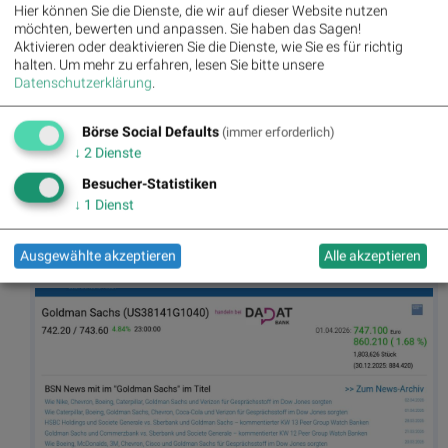
Boeing am 1.4. 4,17%, Volumen 127% normaler Tage
Hier können Sie die Dienste, die wir auf dieser Website nutzen
möchten, bewerten und anpassen. Sie haben das Sagen!
Aktivieren oder deaktivieren Sie die Dienste, wie Sie es für richtig
halten.
Um mehr zu erfahren, lesen Sie bitte unsere
Datenschutzerklärung
.
Börse Social Defaults
(immer erforderlich)
↓
2
Dienste
Besucher-Statistiken
↓
1
Dienst
Caterpillar am 1.4. 3,09%, Volumen 85% normaler Tage
Ausgewählte akzeptieren
Alle akzeptieren