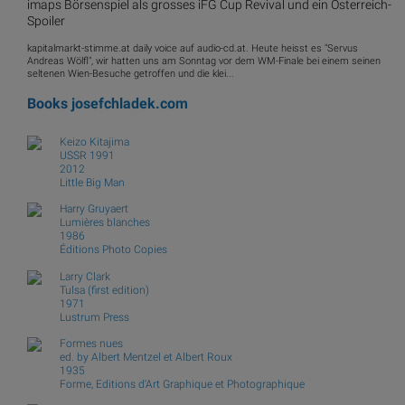
imaps Börsenspiel als grosses iFG Cup Revival und ein Österreich-
Spoiler
kapitalmarkt-stimme.at daily voice auf audio-cd.at. Heute heisst es "Servus
Andreas Wölfl", wir hatten uns am Sonntag vor dem WM-Finale bei einem seinen
seltenen Wien-Besuche getroffen und die klei...
Books
josefchladek.com
Keizo Kitajima
USSR 1991
2012
Little Big Man
Harry Gruyaert
Lumières blanches
1986
Éditions Photo Copies
Larry Clark
Tulsa (first edition)
1971
Lustrum Press
Formes nues
ed. by Albert Mentzel et Albert Roux
1935
Forme, Editions d'Art Graphique et Photographique