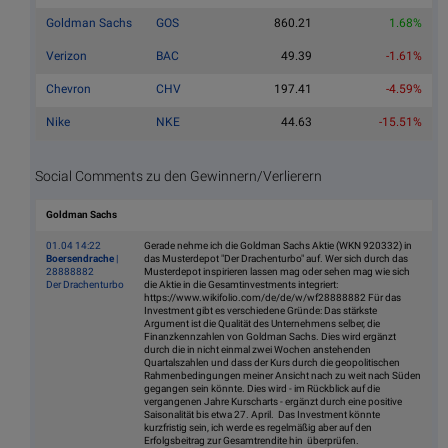
Goldman Sachs
GOS
860.21
1.68%
Verizon
BAC
49.39
-1.61%
Chevron
CHV
197.41
-4.59%
Nike
NKE
44.63
-15.51%
Social Comments zu den Gewinnern/Verlierern
Goldman Sachs
01.04 14:22
Gerade nehme ich die Goldman Sachs Aktie (WKN 920332) in
Boersendrache
|
das Musterdepot "Der Drachenturbo" auf. Wer sich durch das
28888882
Musterdepot inspirieren lassen mag oder sehen mag wie sich
Der Drachenturbo
die Aktie in die Gesamtinvestments integriert:
https://www.wikifolio.com/de/de/w/wf28888882 Für das
Investment gibt es verschiedene Gründe: Das stärkste
Argument ist die Qualität des Unternehmens selber, die
Finanzkennzahlen von Goldman Sachs. Dies wird ergänzt
durch die in nicht einmal zwei Wochen anstehenden
Quartalszahlen und dass der Kurs durch die geopolitischen
Rahmenbedingungen meiner Ansicht nach zu weit nach Süden
gegangen sein könnte. Dies wird - im Rückblick auf die
vergangenen Jahre Kurscharts - ergänzt durch eine positive
Saisonalität bis etwa 27. April. Das Investment könnte
kurzfristig sein, ich werde es regelmäßig aber auf den
Erfolgsbeitrag zur Gesamtrendite hin überprüfen.