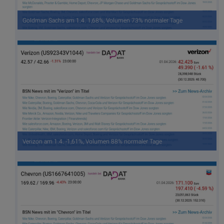
Goldman Sachs am 1.4. 1,68%, Volumen 73% normaler Tage
Verizon am 1.4. -1,61%, Volumen 88% normaler Tage