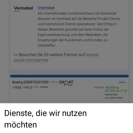
Vontobel
Als internationales Investmenthaus mit Schweizer
Wurzeln ist Vontobel auf die Bereiche Private Clients
und Institutional Clients spezialisiert. Der Erfolg in
diesen Bereichen gründet auf einer Kultur der
Eigenverantwortung und dem Bestreben, die
Erwartungen der Kundinnen und Kunden zu
übertreffen.
>> Besuchen Sie 55 weitere Partner auf
boerse-
social.com/partner
Dienste, die wir nutzen
möchten