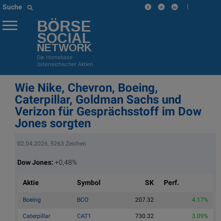
|
Suche
BÖRSE
SOCIAL
NETWORK
Die Homebase
österreichischer Aktien
Wie Nike, Chevron, Boeing,
Caterpillar, Goldman Sachs und
Verizon für Gesprächsstoff im Dow
Jones sorgten
02.04.2026, 5263 Zeichen
Dow Jones:
+0,48%
Aktie
Symbol
SK
Perf.
Boeing
BCO
207.32
4.17%
Caterpillar
CAT1
730.32
3.09%