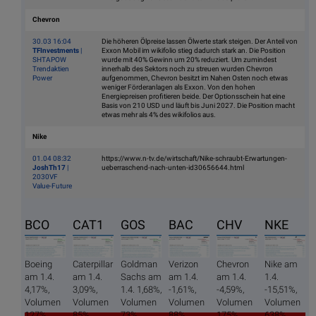
Chevron
30.03 16:04
Die höheren Ölpreise lassen Ölwerte stark steigen. Der Anteil von
TFInvestments
|
Exxon Mobil im wikifolio stieg dadurch stark an. Die Position
SHTAPOW
wurde mit 40% Gewinn um 20% reduziert. Um zumindest
Trendaktien
innerhalb des Sektors noch zu streuen wurden Chevron
Power
aufgenommen, Chevron besitzt im Nahen Osten noch etwas
weniger Förderanlagen als Exxon. Von den hohen
Energiepreisen profitieren beide. Der Options­schein hat eine
Basis von 210 USD und läuft bis Juni 2027. Die Position macht
etwas mehr als 4% des wikifolios aus.
Nike
01.04 08:32
https://www.n-tv.de/wirtschaft/Nike-schraubt-Erwartungen-
JoshTh17
|
ueberraschend-nach-unten-id30656644.html
2030VF
Value-Future
BCO
CAT1
GOS
BAC
CHV
NKE
Boeing
Caterpillar
Goldman
Verizon
Chevron
Nike am
am 1.4.
am 1.4.
Sachs am
am 1.4.
am 1.4.
1.4.
4,17%,
3,09%,
1.4. 1,68%,
-1,61%,
-4,59%,
-15,51%,
Volumen
Volumen
Volumen
Volumen
Volumen
Volumen
127%
85%
73%
88%
175%
638%