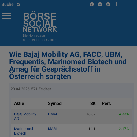
|
Suche
BÖRSE
SOCIAL
NETWORK
Die Homebase
österreichischer Aktien
Wie Bajaj Mobility AG, FACC, UBM,
Frequentis, Marinomed Biotech und
Amag für Gesprächsstoff in
Österreich sorgten
20.04.2026, 571 Zeichen
Aktie
Symbol
SK
Perf.
Bajaj Mobility
PMAG
18.32
4.33%
AG
Marinomed
MARI
14.1
2.17%
Biotech