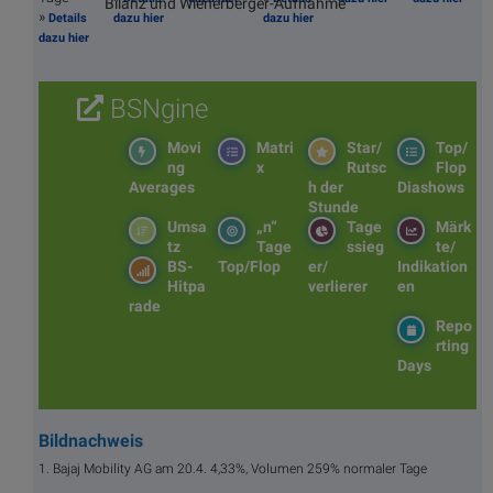
Bilanz und Wienerberger-Aufnahme
»
Details
dazu hier
dazu hier
dazu hier
BSNgine
Movi
Matri
Star/
Top/
ng
x
Rutsc
Flop
Averages
h der
Diashows
Stunde
Umsa
„n“
Tage
Märk
tz
Tage
ssieg
te/
BS-
Top/Flop
er/
Indikation
Hitpa
verlierer
en
rade
Repo
rting
Days
Bildnachweis
1. Bajaj Mobility AG am 20.4. 4,33%, Volumen 259% normaler Tage