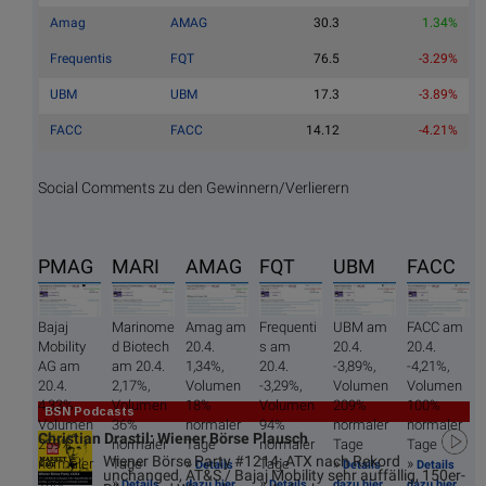
Amag
AMAG
30.3
1.34%
Frequentis
FQT
76.5
-3.29%
UBM
UBM
17.3
-3.89%
FACC
FACC
14.12
-4.21%
Social Comments zu den Gewinnern/Verlierern
PMAG
MARI
AMAG
FQT
UBM
FACC
Bajaj
Marinome
Amag am
Frequenti
UBM am
FACC am
Mobility
d Biotech
20.4.
s am
20.4.
20.4.
AG am
am 20.4.
1,34%,
20.4.
-3,89%,
-4,21%,
20.4.
2,17%,
Volumen
-3,29%,
Volumen
Volumen
4,33%,
Volumen
18%
Volumen
209%
100%
BSN Podcasts
Volumen
36%
normaler
94%
normaler
normaler
Christian Drastil: Wiener Börse Plausch
259%
normaler
Tage
normaler
Tage
Tage
Wiener Börse Party #1214: ATX nach Rekord
»
»
»
normaler
Tage
Tage
Details
Details
Details
unchanged, AT&S / Bajaj Mobility sehr auffällig, 150er-
»
»
Tage
Details
dazu hier
Details
dazu hier
dazu hier