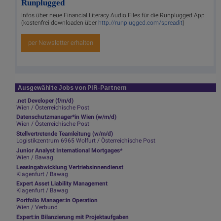
Runplugged
Infos über neue Financial Literacy Audio Files für die Runplugged App
(kostenfrei downloaden über
http://runplugged.com/spreadit
)
per Newsletter erhalten
Ausgewählte Jobs von PIR-Partnern
.net Developer (f/m/d)
Wien / Österreichische Post
Datenschutzmanager*in Wien (w/m/d)
Wien / Österreichische Post
Stellvertretende Teamleitung (w/m/d)
Logistikzentrum 6965 Wolfurt / Österreichische Post
Junior Analyst International Mortgages*
Wien / Bawag
Leasingabwicklung Vertriebsinnendienst
Klagenfurt / Bawag
Expert Asset Liability Management
Klagenfurt / Bawag
Portfolio Manager:in Operation
Wien / Verbund
Expert:in Bilanzierung mit Projektaufgaben