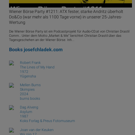
Wiener Börse Party #1211: ATX fester, starke Andritz überholt
Do&Co (war mehr als 1100 Tage vorne) in unserer 25-Jahres-
Wertung
Die Wiener Börse Party ist ein Podcastprojekt für Audio-CD.at von Christian Drastil
Comm.. Unter dem Motto „Market & Me“ berichtet Christian Drastil über das
Tagesgeschehen an der Wiener Börse. Inh...
Books
josefchladek.com
Robert Frank
The Lines of My Hand
1972
Yūgensha
Mellen Burns
Skimpies
2024
burns books
Dag Alveng
Asylum
1987
Koks Forlag & Preus Fotomuseum
Joan van der Keuken
Wij zijn 17