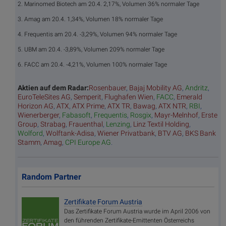
2. Marinomed Biotech am 20.4. 2,17%, Volumen 36% normaler Tage
3. Amag am 20.4. 1,34%, Volumen 18% normaler Tage
4. Frequentis am 20.4. -3,29%, Volumen 94% normaler Tage
5. UBM am 20.4. -3,89%, Volumen 209% normaler Tage
6. FACC am 20.4. -4,21%, Volumen 100% normaler Tage
Aktien auf dem Radar:
Rosenbauer
,
Bajaj Mobility AG
,
Andritz
,
EuroTeleSites AG
,
Semperit
,
Flughafen Wien
,
FACC
,
Emerald
Horizon AG
,
ATX
,
ATX Prime
,
ATX TR
,
Bawag
,
ATX NTR
,
RBI
,
Wienerberger
,
Fabasoft
,
Frequentis
,
Rosgix
,
Mayr-Melnhof
,
Erste
Group
,
Strabag
,
Frauenthal
,
Lenzing
,
Linz Textil Holding
,
Wolford
,
Wolftank-Adisa
,
Wiener Privatbank
,
BTV AG
,
BKS Bank
Stamm
,
Amag
,
CPI Europe AG
.
Random Partner
Zertifikate Forum Austria
Das Zertifikate Forum Austria wurde im April 2006 von
den führenden Zertifikate-Emittenten Österreichs