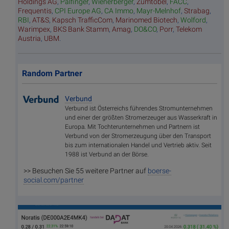
Holdings AG
,
Palfinger
,
Wienerberger
,
Zumtobel
,
FACC
,
Frequentis
,
CPI Europe AG
,
CA Immo
,
Mayr-Melnhof
,
Strabag
,
RBI
,
AT&S
,
Kapsch TrafficCom
,
Marinomed Biotech
,
Wolford
,
Warimpex
,
BKS Bank Stamm
,
Amag
,
DO&CO
,
Porr
,
Telekom
Austria
,
UBM
.
Random Partner
Verbund
Verbund ist Österreichs führendes Stromunternehmen
und einer der größten Stromerzeuger aus Wasserkraft in
Europa. Mit Tochterunternehmen und Partnern ist
Verbund von der Stromerzeugung über den Transport
bis zum internationalen Handel und Vertrieb aktiv. Seit
1988 ist Verbund an der Börse.
>> Besuchen Sie 55 weitere Partner auf
boerse-
social.com/partner