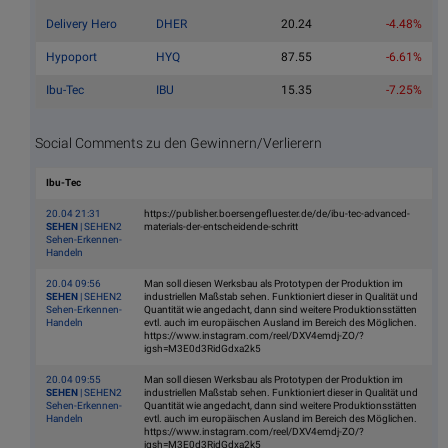
Delivery Hero
DHER
20.24
-4.48%
Hypoport
HYQ
87.55
-6.61%
Ibu-Tec
IBU
15.35
-7.25%
Social Comments zu den Gewinnern/Verlierern
Ibu-Tec
20.04 21:31
https://publisher.boersengefluester.de/de/ibu-tec-advanced-
SEHEN
| SEHEN2
materials-der-entscheidende-schritt
Sehen-Erkennen-
Handeln
20.04 09:56
Man soll diesen Werksbau als Prototypen der Produktion im
SEHEN
| SEHEN2
industriellen Maßstab sehen. Funktioniert dieser in Qualität und
Sehen-Erkennen-
Quantität wie angedacht, dann sind weitere Produktionsstätten
Handeln
evtl. auch im europäischen Ausland im Bereich des Möglichen.
https://www.instagram.com/reel/DXV4emdj-ZO/?
igsh=M3E0d3RidGdxa2k5
20.04 09:55
Man soll diesen Werksbau als Prototypen der Produktion im
SEHEN
| SEHEN2
industriellen Maßstab sehen. Funktioniert dieser in Qualität und
Sehen-Erkennen-
Quantität wie angedacht, dann sind weitere Produktionsstätten
Handeln
evtl. auch im europäischen Ausland im Bereich des Möglichen.
https://www.instagram.com/reel/DXV4emdj-ZO/?
igsh=M3E0d3RidGdxa2k5