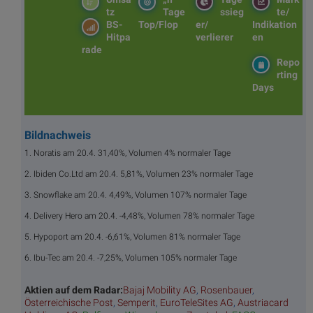
tz
Tage
ssieg
te/
BS-
Top/Flop
er/
Indikation
Hitpa
verlierer
en
rade
Repo
rting
Days
Bildnachweis
1. Noratis am 20.4. 31,40%, Volumen 4% normaler Tage
2. Ibiden Co.Ltd am 20.4. 5,81%, Volumen 23% normaler Tage
3. Snowflake am 20.4. 4,49%, Volumen 107% normaler Tage
4. Delivery Hero am 20.4. -4,48%, Volumen 78% normaler Tage
5. Hypoport am 20.4. -6,61%, Volumen 81% normaler Tage
6. Ibu-Tec am 20.4. -7,25%, Volumen 105% normaler Tage
Aktien auf dem Radar:
Bajaj Mobility AG
,
Rosenbauer
,
Österreichische Post
,
Semperit
,
EuroTeleSites AG
,
Austriacard