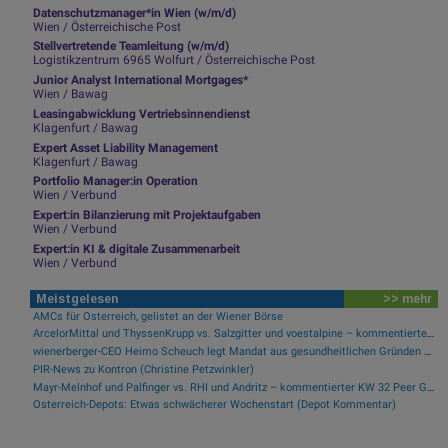
Datenschutzmanager*in Wien (w/m/d)
Wien / Österreichische Post
Stellvertretende Teamleitung (w/m/d)
Logistikzentrum 6965 Wolfurt / Österreichische Post
Junior Analyst International Mortgages*
Wien / Bawag
Leasingabwicklung Vertriebsinnendienst
Klagenfurt / Bawag
Expert Asset Liability Management
Klagenfurt / Bawag
Portfolio Manager:in Operation
Wien / Verbund
Expert:in Bilanzierung mit Projektaufgaben
Wien / Verbund
Expert:in KI & digitale Zusammenarbeit
Wien / Verbund
Meistgelesen
>> mehr
AMCs für Österreich, gelistet an der Wiener Börse
ArcelorMittal und ThyssenKrupp vs. Salzgitter und voestalpine – kommentierter KW 32 Peer Group Watch Stahl
wienerberger-CEO Heimo Scheuch legt Mandat aus gesundheitlichen Gründen nieder
PIR-News zu Kontron (Christine Petzwinkler)
Mayr-Melnhof und Palfinger vs. RHI und Andritz – kommentierter KW 32 Peer Group Watch Zykliker Österreich
Österreich-Depots: Etwas schwächerer Wochenstart (Depot Kommentar)