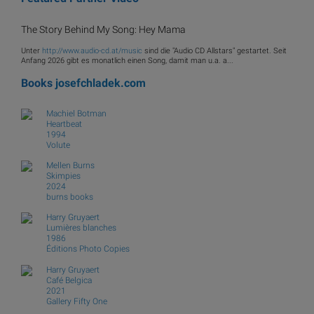
The Story Behind My Song: Hey Mama
Unter
http://www.audio-cd.at/music
sind die "Audio CD Allstars" gestartet. Seit
Anfang 2026 gibt es monatlich einen Song, damit man u.a. a...
Books
josefchladek.com
Machiel Botman
Heartbeat
1994
Volute
Mellen Burns
Skimpies
2024
burns books
Harry Gruyaert
Lumières blanches
1986
Éditions Photo Copies
Harry Gruyaert
Café Belgica
2021
Gallery Fifty One