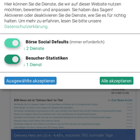
Hier können Sie die Dienste, die wir auf dieser Website nutzen
möchten, bewerten und anpassen. Sie haben das Sagen!
Aktivieren oder deaktivieren Sie die Dienste, wie Sie es für richtig
halten.
Um mehr zu erfahren, lesen Sie bitte unsere
Datenschutzerklärung
.
Börse Social Defaults
(immer erforderlich)
↓
2
Dienste
Besucher-Statistiken
Snowflake am 20.4. 4,49%, Volumen 107% normaler Tage
↓
1
Dienst
Ausgewählte akzeptieren
Alle akzeptieren
Delivery Hero am 20.4. -4,48%, Volumen 78% normaler Tage