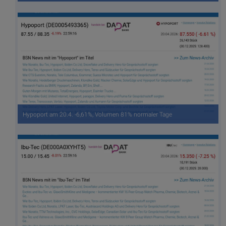
Hypoport am 20.4. -6,61%, Volumen 81% normaler Tage