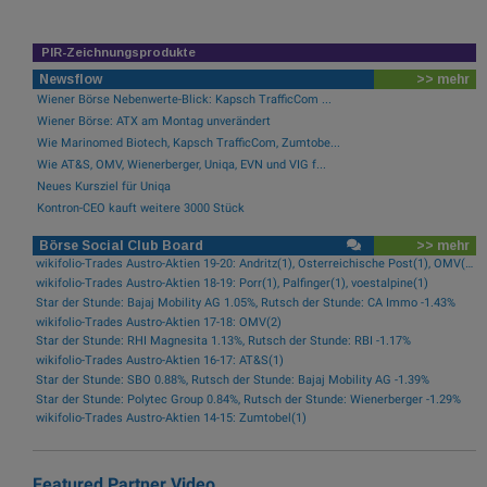
PIR-Zeichnungsprodukte
Newsflow
>> mehr
Wiener Börse Nebenwerte-Blick: Kapsch TrafficCom ...
Wiener Börse: ATX am Montag unverändert
Wie Marinomed Biotech, Kapsch TrafficCom, Zumtobe...
Wie AT&S, OMV, Wienerberger, Uniqa, EVN und VIG f...
Neues Kursziel für Uniqa
Kontron-CEO kauft weitere 3000 Stück
Börse Social Club Board
>> mehr
wikifolio-Trades Austro-Aktien 19-20: Andritz(1), Österreichische Post(1), OMV(1), Uniqa(1)
wikifolio-Trades Austro-Aktien 18-19: Porr(1), Palfinger(1), voestalpine(1)
Star der Stunde: Bajaj Mobility AG 1.05%, Rutsch der Stunde: CA Immo -1.43%
wikifolio-Trades Austro-Aktien 17-18: OMV(2)
Star der Stunde: RHI Magnesita 1.13%, Rutsch der Stunde: RBI -1.17%
wikifolio-Trades Austro-Aktien 16-17: AT&S(1)
Star der Stunde: SBO 0.88%, Rutsch der Stunde: Bajaj Mobility AG -1.39%
Star der Stunde: Polytec Group 0.84%, Rutsch der Stunde: Wienerberger -1.29%
wikifolio-Trades Austro-Aktien 14-15: Zumtobel(1)
Featured Partner Video