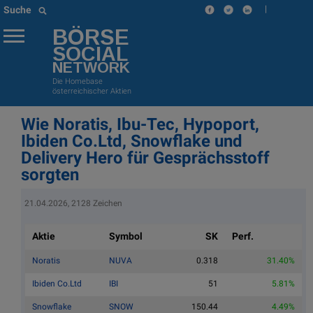
|
Suche
BÖRSE
SOCIAL
NETWORK
Die Homebase
österreichischer Aktien
Wie Noratis, Ibu-Tec, Hypoport,
Ibiden Co.Ltd, Snowflake und
Delivery Hero für Gesprächsstoff
sorgten
21.04.2026, 2128 Zeichen
Aktie
Symbol
SK
Perf.
Noratis
NUVA
0.318
31.40%
Ibiden Co.Ltd
IBI
51
5.81%
Snowflake
SNOW
150.44
4.49%