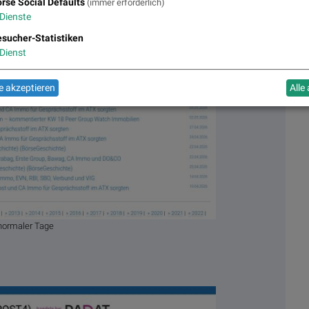
rse Social Defaults
(immer erforderlich)
Dienste
sucher-Statistiken
Dienst
 akzeptieren
Alle
normaler Tage