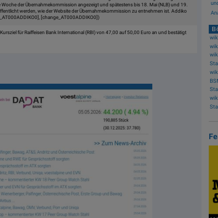
und
 Woche der Übernahmekommission angezeigt und spätestens bis 18. Mai (NLB) und 19.
öffentlicht werden, wie der Website der Übernahmekommission zu entnehmen ist. Addiko
Ana
sk_AT000ADDIKO0], [change_AT000ADDIKO0])
Bö
ursziel für Raiffeisen Bank International (RBI) von 47,00 auf 50,00 Euro an und bestätigt
wik
wik
BS
wik
Fe