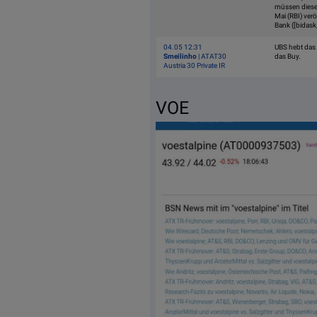
müssen diese
Mai (RBI) ver
Bank ([bida
04.05 12:31
UBS hebt das K
Smeilinho
| ATAT30
das Buy.
Austria 30 Private IR
VOE