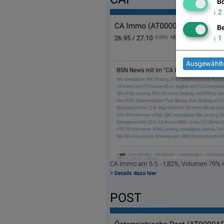
Bö
↓
2
Be
↓
1
Ausgewählte
CA Immo am 5.5. -1,82%, Volumen 79% 
»
Details dazu hier
POST