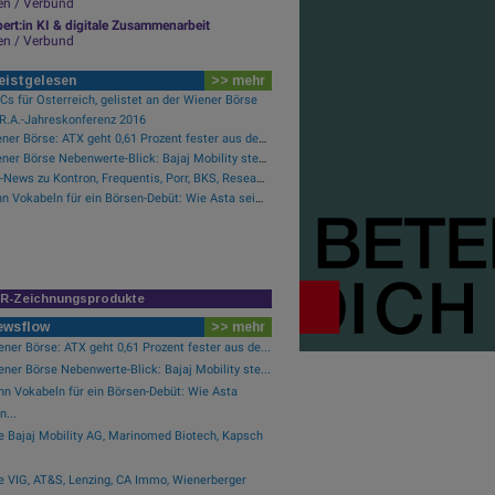
en / Verbund
ert:in KI & digitale Zusammenarbeit
en / Verbund
eistgelesen
>> mehr
s für Österreich, gelistet an der Wiener Börse
.R.A.-Jahreskonferenz 2016
Wiener Börse: ATX geht 0,61 Prozent fester aus der Donnerstag-Sitzung
Wiener Börse Nebenwerte-Blick: Bajaj Mobility steigt bei hohen Umsätzen mehr als 10 Prozent
PIR-News zu Kontron, Frequentis, Porr, BKS, Research zu Erste Group, Verbund (Christine Petzwinkler)
Zehn Vokabeln für ein Börsen-Debüt: Wie Asta sein Geschäftsmodell erklärt (Podcast)
IR-Zeichnungsprodukte
ewsflow
>> mehr
ner Börse: ATX geht 0,61 Prozent fester aus de...
ner Börse Nebenwerte-Blick: Bajaj Mobility ste...
hn Vokabeln für ein Börsen-Debüt: Wie Asta
n...
e Bajaj Mobility AG, Marinomed Biotech, Kapsch
e VIG, AT&S, Lenzing, CA Immo, Wienerberger