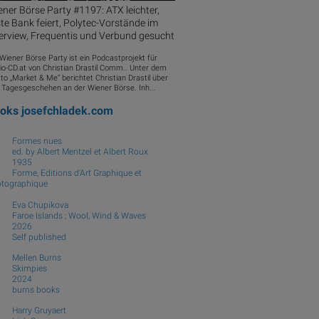
ner Börse Party #1197: ATX leichter,
te Bank feiert, Polytec-Vorstände im
erview, Frequentis und Verbund gesucht
 Wiener Börse Party ist ein Podcastprojekt für
io-CD.at von Christian Drastil Comm.. Unter dem
to „Market & Me“ berichtet Christian Drastil über
 Tagesgeschehen an der Wiener Börse. Inh...
ooks
josefchladek.com
Formes nues
ed. by Albert Mentzel et Albert Roux
1935
Forme, Editions d'Art Graphique et
tographique
Eva Chupikova
Faroe Islands ; Wool, Wind & Waves
2026
Self published
Mellen Burns
Skimpies
2024
burns books
Harry Gruyaert