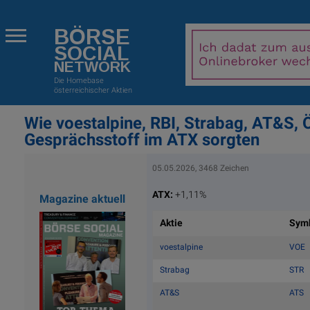
BÖRSE
SOCIAL
NETWORK
Die Homebase
österreichischer Aktien
Wie voestalpine, RBI, Strabag, AT&S,
Gesprächsstoff im ATX sorgten
05.05.2026, 3468 Zeichen
ATX:
+1,11%
Magazine aktuell
Aktie
Sym
voestalpine
VOE
Strabag
STR
AT&S
ATS