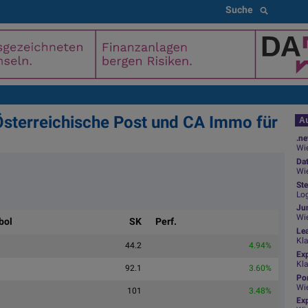
Suche
 Österreichische Post und CA Immo für
Au
.ne
Wie
Da
Wie
Ste
Log
Jun
Wi
bol
SK
Perf.
Le
Kl
44.2
4.94%
Ex
Kl
92.1
3.60%
Por
Wi
101
3.48%
Exp