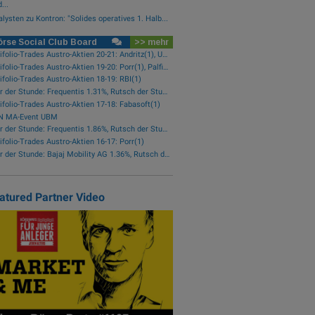
...
lysten zu Kontron: "Solides operatives 1. Halb...
rse Social Club Board
>> mehr
wikifolio-Trades Austro-Aktien 20-21: Andritz(1), Uniqa(1), OMV(1)
wikifolio-Trades Austro-Aktien 19-20: Porr(1), Palfinger(1)
ifolio-Trades Austro-Aktien 18-19: RBI(1)
Star der Stunde: Frequentis 1.31%, Rutsch der Stunde: RHI Magnesita -1.38%
ifolio-Trades Austro-Aktien 17-18: Fabasoft(1)
N MA-Event UBM
Star der Stunde: Frequentis 1.86%, Rutsch der Stunde: Kapsch TrafficCom -2.16%
ifolio-Trades Austro-Aktien 16-17: Porr(1)
Star der Stunde: Bajaj Mobility AG 1.36%, Rutsch der Stunde: Polytec Group -1.81%
atured Partner Video