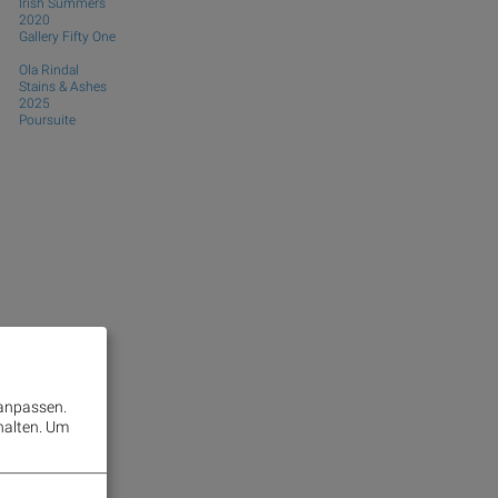
Irish Summers
2020
Gallery Fifty One
Ola Rindal
Stains & Ashes
2025
Poursuite
 anpassen.
halten.
Um