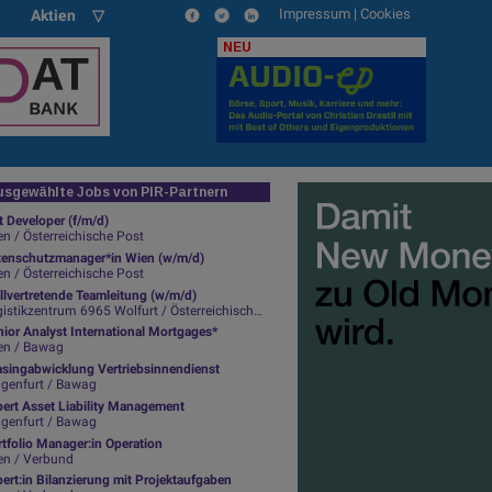
Impressum
|
Cookies
Aktien ▽
NEU
sgewählte Jobs von PIR-Partnern
t Developer (f/m/d)
n / Österreichische Post
tenschutzmanager*in Wien (w/m/d)
n / Österreichische Post
llvertretende Teamleitung (w/m/d)
istikzentrum 6965 Wolfurt / Österreichische Post
ior Analyst International Mortgages*
en / Bawag
asingabwicklung Vertriebsinnendienst
agenfurt / Bawag
pert Asset Liability Management
agenfurt / Bawag
tfolio Manager:in Operation
en / Verbund
ert:in Bilanzierung mit Projektaufgaben