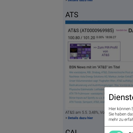
Details dazu hier
ATS
Dienst
Hier können S
AT&S am 5.5. 3,48%, Volumen 96% norm
Sie haben das 
»
Details dazu hier
mehr zu erfah
CAI