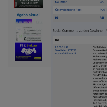
CA Immo
CAI
Österreichische Post
POST
#gabb aktuell
RBI
RBI
Social Comments zu den Gewinnern/V
RBI
05.05 11:59
Die Raiffeise
Smeilinho
| ATAT30
Euro erwirtsc
Austria 30 Private IR
wird seitens 
Risikovorsorg
Risikokosten 
Vorjahreswert
Euro. Der Pro
im Kernkonzer
harte Kernkap
Die NPE Ratio 
vorausschauen
Irankonflikts 
RBI kündigte
öffentliches
ermöglichen 
verbessern so
Kamila Makhmu
Provisionsüb
14,3 Prozent 
berichtet, ha