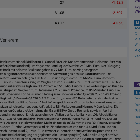
Wi
27
-1.82%
Exp
Wi
31.05
-2.20%
M
43.12
-4.05%
AMC
C.I
erlierern
n Bank International (RBI) hat im 1. Quartal 2026 ein Konzernergebnis in Höhe von 209 Mio.
haftet (ohne Russland). Im Vorjahresquartal lag der Wert bei 260 Mio. Euro. Der Rückgang
der Bank mit höheren Bankenabgaben (177 Mio. Euro) sowie gestiegenen
en aufgrund der makroökonomischen Auswirkungen des Irankonflikts erklärt. Die
im Kernkonzern betrugen 103 Mio. Euro und lagen damit um 56 Mio. Euro über dem
. Der Zinsüberschuss stieg im Vergleich zum 1. Quartal 2025 um 3 Prozent auf 1.076 Mio.
P
visionsüberschuss legte um 11 Prozent auf 520 Mio. Euro zu. Die Forderungen an Kunden
n stiegen im Vergleich zum Jahresende 2025 um 3 Prozent auf 105 Milliarden Euro. Die
N
italquote der RBI ohne Russland betrug zum Ende des ersten Quartals 2026 14,9 Prozent.
Wie
liegt bei 1,6 Prozent (Q1 2025: 1,7 Prozent). „Unsere NPE Ratio befindet sich dank einer
den Risikopolitik auf einem Allzeittief. Angesichts der ökonomischen Auswirkungen des
Wie
setzen wir diese konsequent fort“, erklärte RBI-Risikovorstand Hannes Mösenbacher. Die
Ze
 im ersten Quartal die Übernahme der Garanti BBVA Group Romania sowie im April ein
 Übernahmeangebot für die ausstehenden Aktien der Addiko Bank an. „Die Akquisitionen
sei
es uns, zu einem attraktiven Preis unsere Marktpositionen in Rumänien und Kroatien zu
wie wieder in den slowenischen Markt einzusteigen“, kommentierte RBI-Finanzvorständin
Wi
dova. Für das Gesamtjahr wird ein Zinsüberschuss von rund 4,4 Mrd. Euro und ein
...
erschuss von rund 2,1 Mrd. Euro erwartet, zudem eine harte Kernkapitalquote von rund
(unter Berücksichtigung der geplanten Akquisitionsprojekte). Ad Addiko-Angebote: Wie
Wi
ben sowohl die RBI als auch die slowenische NLB Angebote für Addiko angekündigt. Diese