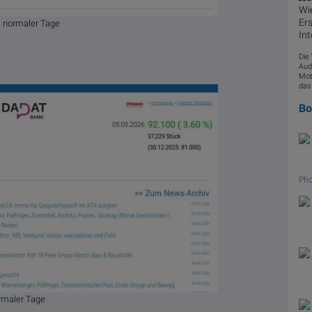
Wie
Ers
% normaler Tage
Int
Die
Aud
Mot
das
B
Pho
rmaler Tage