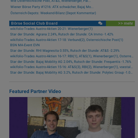
Wie Österreichische Post, AT&S, Wienerberger, Pal...
Wiener Börse Party #1216: ATX schwächer, Bajaj Mo...
Österreich-Depots: Weekend-Bilanz (Depot Kommentar)
Börse Social Club Board
>> mehr
wikifolio-Trades Austro-Aktien 20-21: Wienerberger(1)
Star der Stunde: Agrana 2.24%, Rutsch der Stunde: CA Immo -1.42%
wikifolio-Trades Austro-Aktien 17-18: Verbund(2), Österreichische Post(1)
BSN MA-Event EVN
Star der Stunde: RHI Magnesita 0.55%, Rutsch der Stunde: AT&S -2.29%
wikifolio-Trades Austro-Aktien 16-17: RBI(1), AT&S(1), Wienerberger(1), Österreichische Post(1)
Star der Stunde: Bajaj Mobility AG 2.04%, Rutsch der Stunde: Frequentis -1.76%
wikifolio-Trades Austro-Aktien 15-16: AT&S(3), RBI(2), Wienerberger(1), voestalpine(1), Kontron(1), Bawag(1)
Star der Stunde: Bajaj Mobility AG 3.2%, Rutsch der Stunde: Polytec Group -1.01%
Featured Partner Video