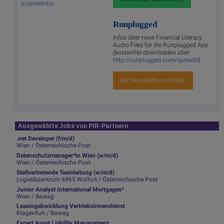
p/smeilinho
Runplugged
Infos über neue Financial Literacy
Audio Files für die Runplugged App
(kostenfrei downloaden über
http://runplugged.com/spreadit
)
per Newsletter erhalten
Ausgewählte Jobs von PIR-Partnern
.net Developer (f/m/d)
Wien / Österreichische Post
Datenschutzmanager*in Wien (w/m/d)
Wien / Österreichische Post
Stellvertretende Teamleitung (w/m/d)
Logistikzentrum 6965 Wolfurt / Österreichische Post
Junior Analyst International Mortgages*
Wien / Bawag
Leasingabwicklung Vertriebsinnendienst
Klagenfurt / Bawag
Expert Asset Liability Management