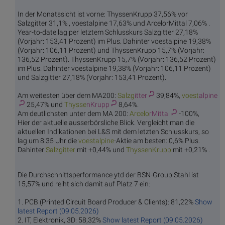
In der Monatssicht ist vorne: ThyssenKrupp 37,56% vor
Salzgitter 31,1% , voestalpine 17,63% und ArcelorMittal 7,06% .
Year-to-date lag per letztem Schlusskurs Salzgitter 27,18%
(Vorjahr: 153,41 Prozent) im Plus. Dahinter voestalpine 19,38%
(Vorjahr: 106,11 Prozent) und ThyssenKrupp 15,7% (Vorjahr:
136,52 Prozent). ThyssenKrupp 15,7% (Vorjahr: 136,52 Prozent)
im Plus. Dahinter voestalpine 19,38% (Vorjahr: 106,11 Prozent)
und Salzgitter 27,18% (Vorjahr: 153,41 Prozent).
Am weitesten über dem MA200:
Salzg
itter
39,84%,
voest
alpine
25,47% und
Thysse
nKrupp
8,64%.
Am deutlichsten unter dem MA 200:
Arcelo
rMittal
-100%,
Hier der aktuelle ausserbörsliche Blick. Vergleicht man die
aktuellen Indikationen bei L&S mit dem letzten Schlusskurs, so
lag um 8:35 Uhr die
voest
alpine
-Aktie am besten: 0,6% Plus.
Dahinter
Salzg
itter
mit +0,44% und
Thysse
nKrupp
mit +0,21% .
Die Durchschnittsperformance ytd der BSN-Group Stahl ist
15,57% und reiht sich damit auf Platz 7 ein:
1. PCB (Printed Circuit Board Producer & Clients): 81,22%
Show
latest Report (09.05.2026)
2. IT, Elektronik, 3D: 58,32%
Show latest Report (09.05.2026)