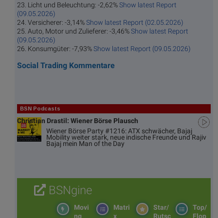
23. Licht und Beleuchtung: -2,62%
Show latest Report
(09.05.2026)
24. Versicherer: -3,14%
Show latest Report (02.05.2026)
25. Auto, Motor und Zulieferer: -3,46%
Show latest Report
(09.05.2026)
26. Konsumgüter: -7,93%
Show latest Report (09.05.2026)
Social Trading Kommentare
BSN Podcasts
Christian Drastil: Wiener Börse Plausch
Wiener Börse Party #1216: ATX schwächer, Bajaj
Mobility weiter stark, neue indische Freunde und Rajiv
Bajaj mein Man of the Day
BSNgine
Movi
Matri
Star/
Top/
ng
x
Rutsc
Flop