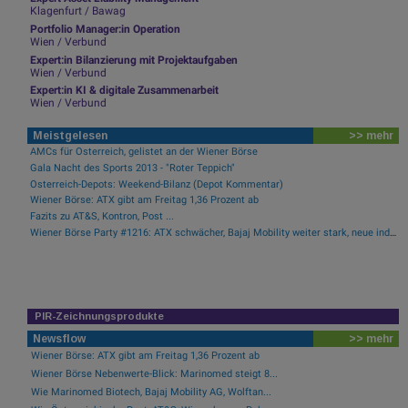
Klagenfurt / Bawag
Portfolio Manager:in Operation
Wien / Verbund
Expert:in Bilanzierung mit Projektaufgaben
Wien / Verbund
Expert:in KI & digitale Zusammenarbeit
Wien / Verbund
Meistgelesen
>> mehr
AMCs für Österreich, gelistet an der Wiener Börse
Gala Nacht des Sports 2013 - "Roter Teppich"
Österreich-Depots: Weekend-Bilanz (Depot Kommentar)
Wiener Börse: ATX gibt am Freitag 1,36 Prozent ab
Fazits zu AT&S, Kontron, Post ...
Wiener Börse Party #1216: ATX schwächer, Bajaj Mobility weiter stark, neue indische Freunde und Rajiv Bajaj mein Man of the Day
PIR-Zeichnungsprodukte
Newsflow
>> mehr
Wiener Börse: ATX gibt am Freitag 1,36 Prozent ab
Wiener Börse Nebenwerte-Blick: Marinomed steigt 8...
Wie Marinomed Biotech, Bajaj Mobility AG, Wolftan...