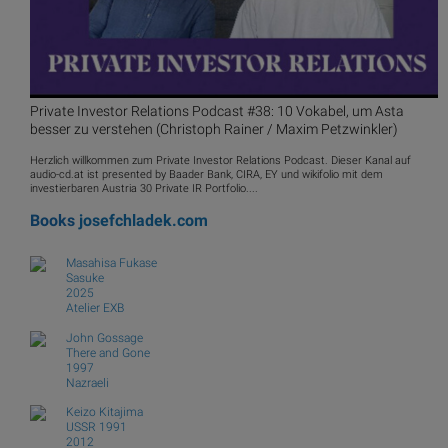
Private Investor Relations Podcast #38: 10 Vokabel, um Asta
besser zu verstehen (Christoph Rainer / Maxim Petzwinkler)
Herzlich willkommen zum Private Investor Relations Podcast. Dieser Kanal auf
audio-cd.at ist presented by Baader Bank, CIRA, EY und wikifolio mit dem
investierbaren Austria 30 Private IR Portfolio....
Books
josefchladek.com
Masahisa Fukase
Sasuke
2025
Atelier EXB
John Gossage
There and Gone
1997
Nazraeli
Keizo Kitajima
USSR 1991
2012