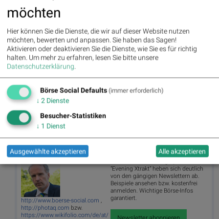
Random Partner
möchten
Erste Asset Management
Hier können Sie die Dienste, die wir auf dieser Website nutzen
Die Erste Asset Management versteht sich als
möchten, bewerten und anpassen. Sie haben das Sagen!
internationaler Vermögensverwalter und Asset Manager
Aktivieren oder deaktivieren Sie die Dienste, wie Sie es für richtig
mit einer starken Position in Zentral- und Osteuropa.
halten.
Um mehr zu erfahren, lesen Sie bitte unsere
Hinter der Erste Asset Management steht die
Datenschutzerklärung
.
Finanzkraft der Erste Group Bank AG. Den Kunden wird
ein breit gefächertes Spektrum an Investmentfonds und
Börse Social Defaults
(immer erforderlich)
Vermögensverwaltungslösungen geboten.
↓
2
Dienste
>> Besuchen Sie 55 weitere Partner auf
boerse-
social.com/partner
Besucher-Statistiken
↓
1
Dienst
Autor
Useletter
Ausgewählte akzeptieren
Alle akzeptieren
Christian Drastil
Die Useletter "Morning Xpresso" und
"Evening Xtrakt" heben sich deutlich
von den gängigen Newslettern ab.
Beispiele ansehen bzw. kostenfrei
anmelden. Wichtige Börse-Infos
garantiert.
http://www.boerse-social.com
,
http://photaq.com
bzw.
https://www.wikifolio.com/de/at/
Newsletter abonnieren