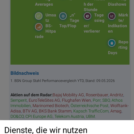
Averages
h der
Diashows
Stunde
Umsa
„n“
Tage
Märk
tz
Tage
ssieg
te/
BS-
Top/Flop
er/
Indikation
Hitpa
verlierer
en
rade
Repo
rting
Days
Bildnachweis
1. BSN Group Stahl Performancevergleich YTD, Stand: 09.05.2026
Aktien auf dem Radar:
Bajaj Mobility AG
,
Rosenbauer
,
Andritz
,
Semperit
,
EuroTeleSites AG
,
Flughafen Wien
,
Porr
,
SBO
,
Athos
Immobilien
,
Marinomed Biotech
,
Österreichische Post
,
Wolftank-
Adisa
,
BTV AG
,
BKS Bank Stamm
,
Kapsch TrafficCom
,
Amag
,
DO&CO
,
CPI Europe AG
,
Telekom Austria
,
UBM
.
Dienste, die wir nutzen