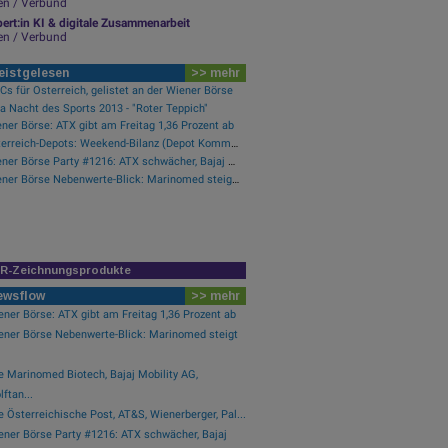
en / Verbund
ert:in KI & digitale Zusammenarbeit
en / Verbund
eistgelesen
>> mehr
s für Österreich, gelistet an der Wiener Börse
a Nacht des Sports 2013 - "Roter Teppich"
ner Börse: ATX gibt am Freitag 1,36 Prozent ab
Österreich-Depots: Weekend-Bilanz (Depot Kommentar)
Wiener Börse Party #1216: ATX schwächer, Bajaj Mobility weiter stark, neue indische Freunde und Rajiv Bajaj mein Man of the Day
Wiener Börse Nebenwerte-Blick: Marinomed steigt 8 Prozent, Bajaj Mobility 7,84 Prozent
IR-Zeichnungsprodukte
ewsflow
>> mehr
ner Börse: ATX gibt am Freitag 1,36 Prozent ab
ener Börse Nebenwerte-Blick: Marinomed steigt
e Marinomed Biotech, Bajaj Mobility AG,
ftan...
 Österreichische Post, AT&S, Wienerberger, Pal...
ener Börse Party #1216: ATX schwächer, Bajaj