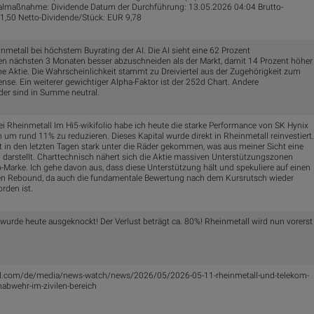
lmaßnahme: Dividende Datum der Durchführung: 13.05.2026 04:04 Brutto-
1,50 Netto-Dividende/Stück: EUR 9,78
nmetall bei höchstem Buyrating der AI. Die AI sieht eine 62 Prozent
den nächsten 3 Monaten besser abzuschneiden als der Markt, damit 14 Prozent höher
che Aktie. Die Wahrscheinlichkeit stammt zu Dreiviertel aus der Zugehörigkeit zum
nse. Ein weiterer gewichtiger Alpha-Faktor ist der 252d Chart. Andere
der sind in Summe neutral.
 Rheinmetall Im Hi5-wikifolio habe ich heute die starke Performance von SK Hynix
n um rund 11% zu reduzieren. Dieses Kapital wurde direkt in Rheinmetall reinvestiert.
st in den letzten Tagen stark unter die Räder gekommen, was aus meiner Sicht eine
 darstellt. Charttechnisch nähert sich die Aktie massiven Unterstützungszonen
-Marke. Ich gehe davon aus, dass diese Unterstützung hält und spekuliere auf einen
hen Rebound, da auch die fundamentale Bewertung nach dem Kursrutsch wieder
orden ist.
wurde heute ausgeknockt! Der Verlust beträgt ca. 80%! Rheinmetall wird nun vorerst
ll.com/de/media/news-watch/news/2026/05/2026-05-11-rheinmetall-und-telekom-
abwehr-im-zivilen-bereich