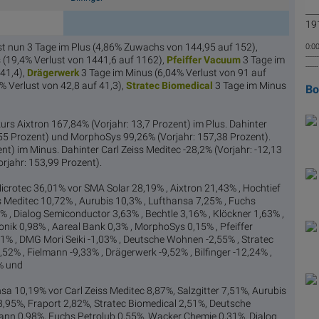
191
st nun 3 Tage im Plus (4,86% Zuwachs von 144,95 auf 152),
0:00
------
 (19,4% Verlust von 1441,6 auf 1162),
Pfeiffe
r Vacuum
3 Tage im
----
41,4),
Dräge
rwerk
3 Tage im Minus (6,04% Verlust von 91 auf
% Verlust von 42,8 auf 41,3),
Stratec B
iomedical
3 Tage im Minus
B
urs Aixtron 167,84% (Vorjahr: 13,7 Prozent) im Plus. Dahinter
,55 Prozent) und MorphoSys 99,26% (Vorjahr: 157,38 Prozent).
nt) im Minus. Dahinter Carl Zeiss Meditec -28,2% (Vorjahr: -12,13
rjahr: 153,99 Prozent).
Microtec 36,01% vor SMA Solar 28,19% , Aixtron 21,43% , Hochtief
ss Meditec 10,72% , Aurubis 10,3% , Lufthansa 7,25% , Fuchs
 , Dialog Semiconductor 3,63% , Bechtle 3,16% , Klöckner 1,63% ,
nik 0,98% , Aareal Bank 0,3% , MorphoSys 0,15% , Pfeiffer
1% , DMG Mori Seiki -1,03% , Deutsche Wohnen -2,55% , Stratec
52% , Fielmann -9,33% , Drägerwerk -9,52% , Bilfinger -12,24% ,
% und
nsa 10,19% vor Carl Zeiss Meditec 8,87%, Salzgitter 7,51%, Aurubis
3,95%, Fraport 2,82%, Stratec Biomedical 2,51%, Deutsche
ann 0,98%, Fuchs Petrolub 0,55%, Wacker Chemie 0,31%, Dialog