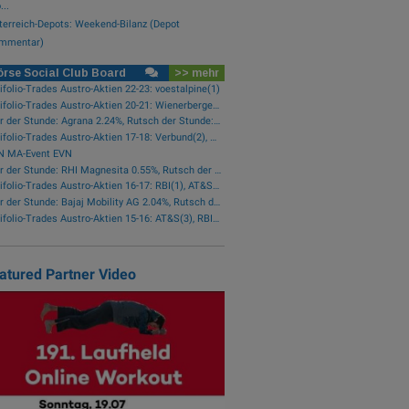
..
terreich-Depots: Weekend-Bilanz (Depot
mmentar)
rse Social Club Board
>> mehr
ifolio-Trades Austro-Aktien 22-23: voestalpine(1)
wikifolio-Trades Austro-Aktien 20-21: Wienerberger(1)
Star der Stunde: Agrana 2.24%, Rutsch der Stunde: CA Immo -1.42%
wikifolio-Trades Austro-Aktien 17-18: Verbund(2), Österreichische Post(1)
N MA-Event EVN
Star der Stunde: RHI Magnesita 0.55%, Rutsch der Stunde: AT&S -2.29%
wikifolio-Trades Austro-Aktien 16-17: RBI(1), AT&S(1), Wienerberger(1), Österreichische Post(1)
Star der Stunde: Bajaj Mobility AG 2.04%, Rutsch der Stunde: Frequentis -1.76%
wikifolio-Trades Austro-Aktien 15-16: AT&S(3), RBI(2), Wienerberger(1), voestalpine(1), Kontron(1), Bawag(1)
atured Partner Video