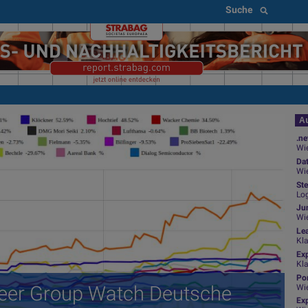
Suche
Au
.ne
Wie
Da
Wie
Ste
Log
Jun
Wi
Le
Kl
Ex
Kl
Por
(Peer Group Watch Deutsche
Wi
Exp