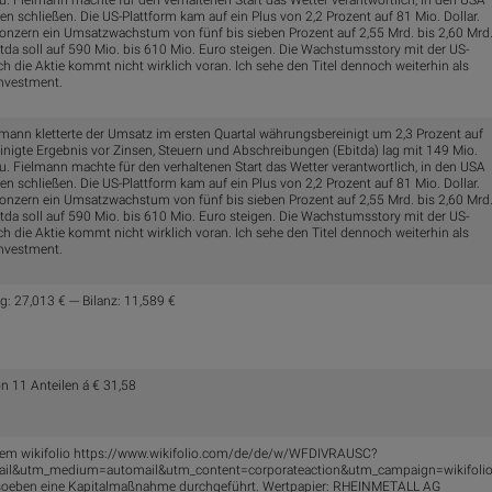
u. Fielmann machte für den verhaltenen Start das Wetter verantwortlich, in den USA
en schließen. Die US-Plattform kam auf ein Plus von 2,2 Prozent auf 81 Mio. Dollar.
onzern ein Umsatzwachstum von fünf bis sieben Prozent auf 2,55 Mrd. bis 2,60 Mrd
itda soll auf 590 Mio. bis 610 Mio. Euro steigen. Die Wachstumsstory mit der US-
ch die Aktie kommt nicht wirklich voran. Ich sehe den Titel dennoch weiterhin als
investment.
elmann kletterte der Umsatz im ersten Quartal währungsbereinigt um 2,3 Prozent auf
inigte Ergebnis vor Zinsen, Steuern und Abschreibungen (Ebitda) lag mit 149 Mio.
u. Fielmann machte für den verhaltenen Start das Wetter verantwortlich, in den USA
en schließen. Die US-Plattform kam auf ein Plus von 2,2 Prozent auf 81 Mio. Dollar.
onzern ein Umsatzwachstum von fünf bis sieben Prozent auf 2,55 Mrd. bis 2,60 Mrd
itda soll auf 590 Mio. bis 610 Mio. Euro steigen. Die Wachstumsstory mit der US-
ch die Aktie kommt nicht wirklich voran. Ich sehe den Titel dennoch weiterhin als
investment.
 27,013 € --- Bilanz: 11,589 €
n 11 Anteilen á € 31,58
deinem wikifolio https://www.wikifolio.com/de/de/w/WFDIVRAUSC?
ail&utm_medium=automail&utm_content=corporateaction&utm_campaign=wikifoli
oeben eine Kapitalmaßnahme durchgeführt. Wertpapier: RHEINMETALL AG