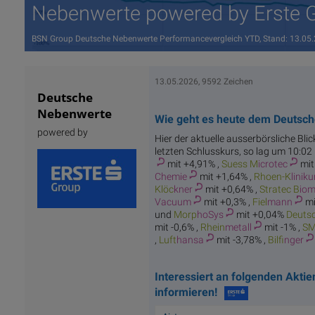
Nebenwerte powered by Erste 
BSN Group Deutsche Nebenwerte Performancevergleich YTD, Stand: 13.05
13.05.2026, 9592 Zeichen
Deutsche
Nebenwerte
Wie geht es heute dem Deutsc
powered by
Hier der aktuelle ausserbörsliche Bli
letzten Schlusskurs, so lag um 10:02
mit +4,91% ,
Suess M
icrotec
mit
Chemie
mit +1,64% ,
Rhoen-K
linik
Klöc
kner
mit +0,64% ,
Stratec B
iom
Vacuum
mit +0,3% ,
Fiel
mann
mi
und
Morp
hoSys
mit +0,04%
Deuts
mit -0,6% ,
Rhein
metall
mit -1% ,
S
,
Luft
hansa
mit -3,78% ,
Bilf
inger
Interessiert an folgenden Akti
informieren!