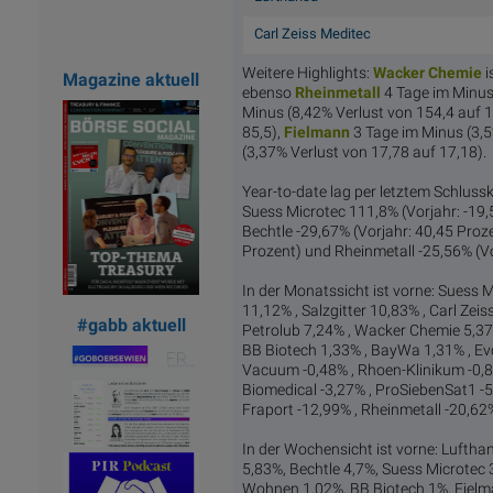
Carl Zeiss Meditec
Weitere Highlights:
Wacker
Chemie
i
Magazine aktuell
ebenso
Rhein
metall
4 Tage im Minus
Minus (8,42% Verlust von 154,4 auf 1
85,5),
Fiel
mann
3 Tage im Minus (3,5
(3,37% Verlust von 17,78 auf 17,18).
Year-to-date lag per letztem Schlussk
Suess Microtec 111,8% (Vorjahr: -19
Bechtle -29,67% (Vorjahr: 40,45 Proze
Prozent) und Rheinmetall -25,56% (Vo
In der Monatssicht ist vorne: Suess 
11,12% , Salzgitter 10,83% , Carl Zei
#gabb aktuell
Petrolub 7,24% , Wacker Chemie 5,37%
BB Biotech 1,33% , BayWa 1,31% , Evo
Vacuum -0,48% , Rhoen-Klinikum -0,8
Biomedical -3,27% , ProSiebenSat1 -5,
Fraport -12,99% , Rheinmetall -20,62
In der Wochensicht ist vorne: Luftha
5,83%, Bechtle 4,7%, Suess Microtec 
Wohnen 1,02%, BB Biotech 1%, Fielm