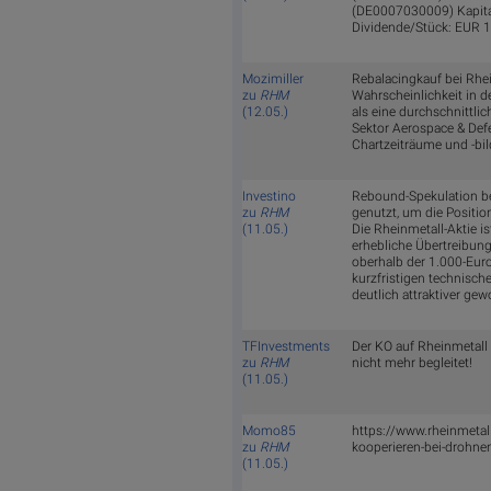
(DE0007030009) Kapita
Dividende/Stück: EUR 1
Mozimiller
Rebalacingkauf bei Rhei
zu
RHM
Wahrscheinlichkeit in 
(12.05.)
als eine durchschnittli
Sektor Aerospace & Defe
Chartzeiträume und -bil
Investino
Rebound-Spekulation bei
zu
RHM
genutzt, um die Positio
(11.05.)
Die Rheinmetall-Aktie i
erhebliche Übertreibung
oberhalb der 1.000-Euro
kurzfristigen technisc
deutlich attraktiver gew
TFInvestments
Der KO auf Rheinmetall 
zu
RHM
nicht mehr begleitet!
(11.05.)
Momo85
https://www.rheinmeta
zu
RHM
kooperieren-bei-drohnen
(11.05.)