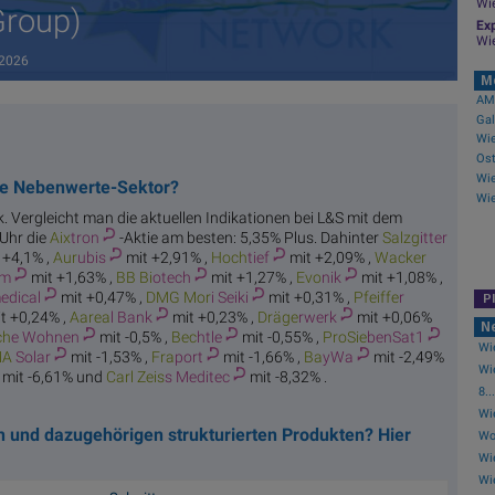
Wi
Group)
Exp
Wi
.2026
M
AMC
Gal
Wie
he Nebenwerte-Sektor?
ck. Vergleicht man die aktuellen Indikationen bei L&S mit dem
 Uhr die
Aix
tron
-Aktie am besten: 5,35% Plus. Dahinter
Salzg
itter
 +4,1% ,
Aur
ubis
mit +2,91% ,
Hoch
tief
mit +2,09% ,
Wacker
um
mit +1,63% ,
BB Bi
otech
mit +1,27% ,
Evo
nik
mit +1,08% ,
edical
mit +0,47% ,
DMG Mor
i Seiki
mit +0,31% ,
Pfeiffe
r
P
t +0,24% ,
Aarea
l Bank
mit +0,23% ,
Dräge
rwerk
mit +0,06%
N
ch
e Wohnen
mit -0,5% ,
Bec
htle
mit -0,55% ,
ProSie
benSat1
Wie
MA
Solar
mit -1,53% ,
Fra
port
mit -1,66% ,
Ba
yWa
mit -2,49%
Wi
mit -6,61% und
Carl Zeis
s Meditec
mit -8,32% .
8...
Wi
en und dazugehörigen strukturierten Produkten? Hier
Wol
Wie
Wi