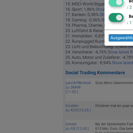
Bö
15. MSCI World Biggest 10: 1,89%
Sh
↓
2
16. Sport: 1,86%
Show latest Report 
17. Banken: 0,38%
Show latest Repor
Be
18. Gaming: -0,36%
Show latest Repo
↓
1
19. Pharma, Chemie, Biotech, Arznei
20. Luftfahrt & Reise: -0,64%
Show lat
21. Immobilien: -0,83%
Show latest R
Ausgewählte
22. Runplugged Running Stocks: -1,
23. Licht und Beleuchtung: -2,94%
Sh
24. Versicherer: -4,76%
Show latest R
25. Auto, Motor und Zulieferer: -4,78
26. Konsumgüter: -8,94%
Show latest
Social Trading Kommentare
yannikYBbretzel
Süss Micro Gewinnmitna
zu
SMHN
(11.05.)
Einstein
Klöckner mal ein paar 
zu
KCO
(12.05.)
Scheid
Bei der Optikerkette Fi
zu
FIE
(12.05.)
613 Mio. Euro. Das bere