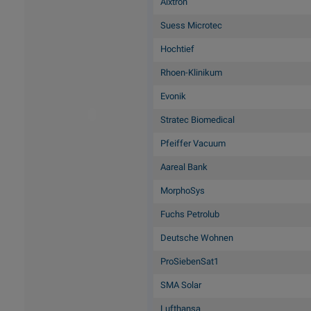
Aixtron
Suess Microtec
Hochtief
Rhoen-Klinikum
Evonik
Stratec Biomedical
Pfeiffer Vacuum
Aareal Bank
MorphoSys
Fuchs Petrolub
Deutsche Wohnen
ProSiebenSat1
SMA Solar
Lufthansa