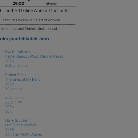
. Laufheld Online Workout für Läufer
 - Start des Workouts / start of workout ----------------
----------------------------------------------------------------------------------
-- Mehr Infos und Einblicke findet ihr auf...
ooks
josefchladek.com
Eva Chupikova
Faroe Islands ; Wool, Wind & Waves
2026
Self published
Robert Frank
The Lines of My Hand
1972
Yūgensha
João Linneu
JJ VFF VV
2026
Void
Harry Gruyaert
Lumières blanches
1986
Éditions Photo Copies