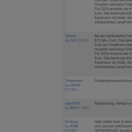
Euro auf Vorjahresnivea
mussten zeitweise Filial
Für 2026 erwartet der K
Euro. Das bereinigte Eb
Expansion ist intakt, do
interessantes Langfrist
Scheid
Bei der Optikerkette Fi
zu
FIE
(12.05.)
613 Mio. Euro. Das bere
Euro auf Vorjahresnivea
mussten zeitweise Filial
Für 2026 erwartet der K
Euro. Das bereinigte Eb
Expansion ist intakt, do
interessantes Langfrist
Tiedemann
Dividendenausschüttung:
zu
DRW3
(11.05.)
rabe5976
Rebalancing: Verkauf vo
zu
BC8
(11.05.)
DiviDug
Hallo lieber User, in 
zu
RHM
utm_source=wikifoliom
(13.05.)
(WFDIVRAUSC) wurde s