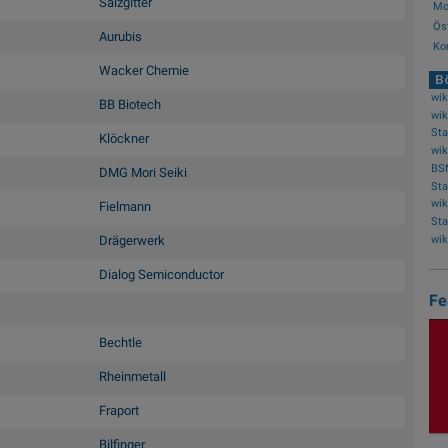
Salzgitter
Mo.
Ös
Aurubis
Ko
Wacker Chemie
Bö
wik
BB Biotech
Klöckner
BS
DMG Mori Seiki
Fielmann
Drägerwerk
Dialog Semiconductor
Fe
Bechtle
Rheinmetall
Fraport
Bilfinger