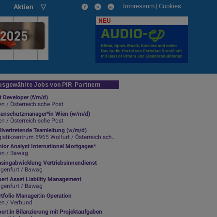
Impressum
|
Cookies
Aktien ▽
NEU
sgewählte Jobs von PIR-Partnern
t Developer (f/m/d)
n / Österreichische Post
tenschutzmanager*in Wien (w/m/d)
n / Österreichische Post
llvertretende Teamleitung (w/m/d)
istikzentrum 6965 Wolfurt / Österreichische Post
ior Analyst International Mortgages*
en / Bawag
asingabwicklung Vertriebsinnendienst
agenfurt / Bawag
pert Asset Liability Management
agenfurt / Bawag
tfolio Manager:in Operation
en / Verbund
ert:in Bilanzierung mit Projektaufgaben