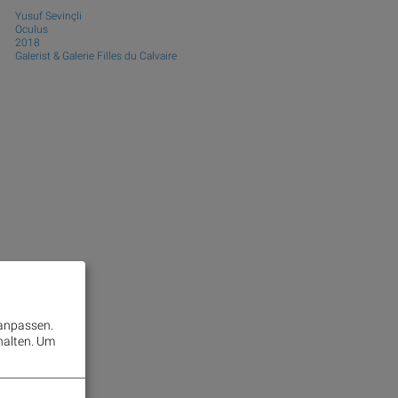
Yusuf Sevinçli
Oculus
2018
Galerist & Galerie Filles du Calvaire
 anpassen.
halten.
Um