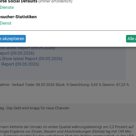
rse Social Defaults
(immer erforderlich)
ow latest Report (09.05.2026)
Dienste
(09.05.2026)
t (09.05.2026)
sucher-Statistiken
rt (09.05.2026)
Dienst
 & Gesundheit: -0,54%
Show latest Report (09.05.2026)
est Report (09.05.2026)
eport (09.05.2026)
 akzeptieren
Alle
43%
ow latest Report (09.05.2026)
eport (09.05.2026)
%
Show latest Report (09.05.2026)
 Report (09.05.2026)
hme - Verkauf Trade: 08.05.2026 Stück: 9 Gewichtung: 0,45 % Gewinn: 87,25 %
weg - Das Geld wird knapp für neue Chancen
elmann kletterte der Umsatz im ersten Quartal währungsbereinigt um 2,3 Prozent auf
inigte Ergebnis vor Zinsen, Steuern und Abschreibungen (Ebitda) lag mit 149 Mio.