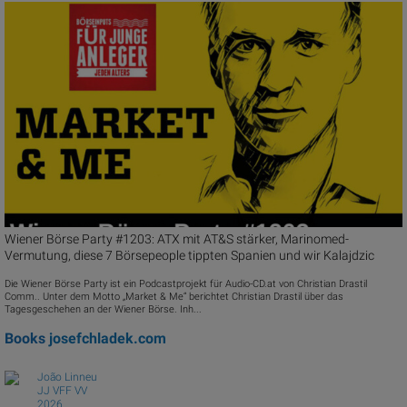
Wiener Börse Party #1203: ATX mit AT&S stärker, Marinomed-
Vermutung, diese 7 Börsepeople tippten Spanien und wir Kalajdzic
Die Wiener Börse Party ist ein Podcastprojekt für Audio-CD.at von Christian Drastil
Comm.. Unter dem Motto „Market & Me“ berichtet Christian Drastil über das
Tagesgeschehen an der Wiener Börse. Inh...
Books
josefchladek.com
João Linneu
JJ VFF VV
2026