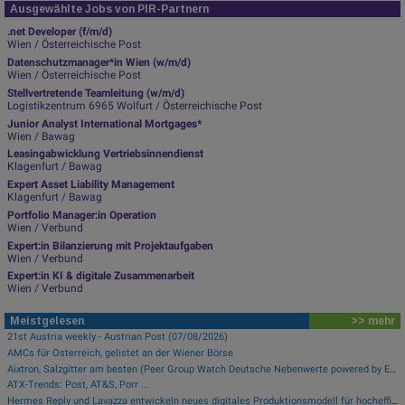
Ausgewählte Jobs von PIR-Partnern
.net Developer (f/m/d)
Wien / Österreichische Post
Datenschutzmanager*in Wien (w/m/d)
Wien / Österreichische Post
Stellvertretende Teamleitung (w/m/d)
Logistikzentrum 6965 Wolfurt / Österreichische Post
Junior Analyst International Mortgages*
Wien / Bawag
Leasingabwicklung Vertriebsinnendienst
Klagenfurt / Bawag
Expert Asset Liability Management
Klagenfurt / Bawag
Portfolio Manager:in Operation
Wien / Verbund
Expert:in Bilanzierung mit Projektaufgaben
Wien / Verbund
Expert:in KI & digitale Zusammenarbeit
Wien / Verbund
Meistgelesen
>> mehr
21st Austria weekly - Austrian Post (07/08/2026)
AMCs für Österreich, gelistet an der Wiener Börse
Aixtron, Salzgitter am besten (Peer Group Watch Deutsche Nebenwerte powered by Erste Group)
ATX-Trends: Post, AT&S, Porr ...
Hermes Reply und Lavazza entwickeln neues digitales Produktionsmodell für hocheffiziente Fertigung