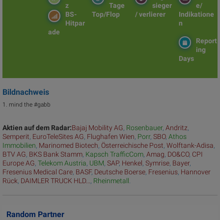
z
Tage
sieger
e/
BS-
Top/Flop
/ verlierer
Indikatione
Hitpar
n
ade
Report
ing
Days
Bildnachweis
1. mind the #gabb
Aktien auf dem Radar:
Bajaj Mobility AG
,
Rosenbauer
,
Andritz
,
Semperit
,
EuroTeleSites AG
,
Flughafen Wien
,
Porr
,
SBO
,
Athos
Immobilien
,
Marinomed Biotech
,
Österreichische Post
,
Wolftank-Adisa
,
BTV AG
,
BKS Bank Stamm
,
Kapsch TrafficCom
,
Amag
,
DO&CO
,
CPI
Europe AG
,
Telekom Austria
,
UBM
,
SAP
,
Henkel
,
Symrise
,
Bayer
,
Fresenius Medical Care
,
BASF
,
Deutsche Boerse
,
Fresenius
,
Hannover
Rück
,
DAIMLER TRUCK HLD...
,
Rheinmetall
.
Random Partner