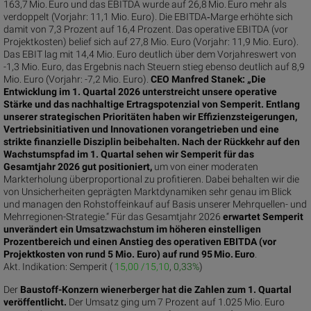
163,7 Mio. Euro und das EBITDA wurde auf 26,8 Mio. Euro mehr als
verdoppelt (Vorjahr: 11,1 Mio. Euro). Die EBITDA‑Marge erhöhte sich
damit von 7,3 Prozent auf 16,4 Prozent. Das operative EBITDA (vor
Projektkosten) belief sich auf 27,8 Mio. Euro (Vorjahr: 11,9 Mio. Euro).
Das EBIT lag mit 14,4 Mio. Euro deutlich über dem Vorjahreswert von
-1,3 Mio. Euro, das Ergebnis nach Steuern stieg ebenso deutlich auf 8,9
Mio. Euro (Vorjahr: -7,2 Mio. Euro).
CEO Manfred Stanek: „Die
Entwicklung im 1. Quartal 2026 unterstreicht unsere operative
Stärke und das nachhaltige Ertragspotenzial von Semperit. Entlang
unserer strategischen Prioritäten haben wir Effizienzsteigerungen,
Vertriebsinitiativen und Innovationen vorangetrieben und eine
strikte finanzielle Disziplin beibehalten. Nach der Rückkehr auf den
Wachstumspfad im 1. Quartal sehen wir Semperit für das
Gesamtjahr 2026 gut positioniert,
um von einer moderaten
Markterholung überproportional zu profitieren. Dabei behalten wir die
von Unsicherheiten geprägten Marktdynamiken sehr genau im Blick
und managen den Rohstoffeinkauf auf Basis unserer Mehrquellen- und
Mehrregionen-Strategie.“ Für das Gesamtjahr 2026
erwartet Semperit
unverändert ein Umsatzwachstum im höheren einstelligen
Prozentbereich und einen Anstieg des operativen EBITDA (vor
Projektkosten von rund 5 Mio. Euro) auf rund 95 Mio. Euro
.
Akt. Indikation:
Semperit (
15,00 /15,10
,
0,33%
)
Der
Baustoff-Konzern wienerberger hat die Zahlen zum 1. Quartal
veröffentlicht.
Der Umsatz ging um 7 Prozent auf 1.025 Mio. Euro