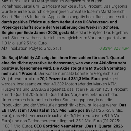
Mio. Euro). Die EBIT-Marge stieg im Vergleich zum ersten
Vorjahresquartal um 1,2 Prozentpunkte auf 3,0 Prozent. Das Ergebnis
wurde einerseits durch die geringeren Umsatzerlöse im Marktbereich
Smart Plastic & Industrial Applications negativ beeinflusst, anderseits
durch positive Effekte aus dem Verkauf des UK-Werkzeug- und
Projektgeschäfts sowie der Veräußerung des Werks in Schoten,
Belgien per Ende Jänner 2026, gestärkt,
erklärt Polytec. Das Ergebnis
nach Steuern verbesserte sich im Vergleich zum Vorjahresquartal von
1,0 Mio. auf 2,5 Mio. Euro.
Akt. Indikation:
Polytec Group (
,
)
0.83%
4.82 / 4.94
Die Bajaj Mobility AG zeigt bei ihren Kennzahlen für das 1. Quartal
eine deutliche operative Verbesserung, was von den Aktioären sehr
positiv aufgenommen wird. Die Aktie steigt am Mittwoch Vormittag
mehr als 4 Prozent.
Der Konzernumsatz konnte im Vergleich zum
Vorjahresquartal um
70,2 Prozent auf 331,3 Mio. Euro
gesteigert
werden. Insgesamt wurden 40.332 Motorräder der Marken KTM,
Husqvarna und GASGAS abgesetzt, das ist ein Plus von 125,1 Prozent
zum 1. Quartal 2025. Im 1. Quartal des Vorjahres befand sich das
Unternehmen bekanntlich in einer Sanierungsphase, in der die
Produktion und der Verkauf eingeschränkt bzw. stillgelegt waren.
Das
EBITDA ist im 1.Quartal mit 5,5 Mio. Euro positiv
(Q1/25: -55,8 Mio.
Euro), das EBIT verbesserte sich auf -26,1 Mio. Euro (von -91,6 Mio.
Euro) und das Periodenergebnis liegt bei -35,1 Mio. Euro (Q1 2025:
-108,1 Mio. Euro).
CEO Gottfried Neumeister: „Das 1. Quartal 2026