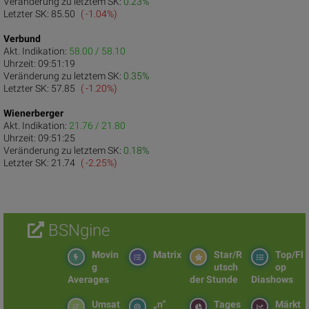
Veränderung zu letztem SK:
0.23%
Letzter SK:
85.50
( -1.04%)
Verbund
Akt. Indikation:
58.00 / 58.10
Uhrzeit:
09:51:19
Veränderung zu letztem SK:
0.35%
Letzter SK:
57.85
( -1.20%)
Wienerberger
Akt. Indikation:
21.76 / 21.80
Uhrzeit:
09:51:25
Veränderung zu letztem SK:
0.18%
Letzter SK:
21.74
( -2.25%)
BSNgine
Movin
Matrix
Star/R
Top/Fl
g
utsch
op
Averages
der Stunde
Diashows
Umsat
„n“
Tages
Märkt