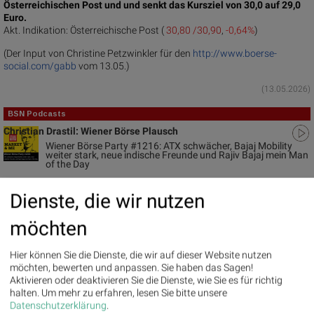
Österreichischen Post und und senkt das Kursziel von 30,0 auf 29,0
Euro.
Akt. Indikation:
Österreichische Post (
30,80 /30,90
,
-0,64%
)
(Der Input von Christine Petzwinkler für den
http://www.boerse-
social.com/gabb
vom 13.05.)
(13.05.2026)
BSN Podcasts
Christian Drastil: Wiener Börse Plausch
Wiener Börse Party #1216: ATX schwächer, Bajaj Mobility
weiter stark, neue indische Freunde und Rajiv Bajaj mein Man
of the Day
Dienste, die wir nutzen
Addiko Bank
möchten
Akt. Indikation:
25.80 / 27.00
Uhrzeit:
09:48:48
Veränderung zu letztem SK:
1.54%
Hier können Sie die Dienste, die wir auf dieser Website nutzen
Letzter SK:
26.00
( -1.52%)
möchten, bewerten und anpassen. Sie haben das Sagen!
Aktivieren oder deaktivieren Sie die Dienste, wie Sie es für richtig
Bajaj Mobility AG
halten.
Um mehr zu erfahren, lesen Sie bitte unsere
Akt. Indikation:
27.25 / 27.70
Datenschutzerklärung
.