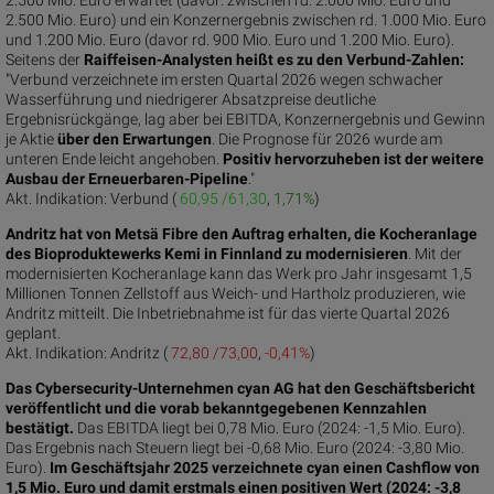
2.500 Mio. Euro) und ein Konzernergebnis zwischen rd. 1.000 Mio. Euro
und 1.200 Mio. Euro (davor rd. 900 Mio. Euro und 1.200 Mio. Euro).
Seitens der
Raiffeisen-Analysten heißt es zu den Verbund-Zahlen:
"Verbund verzeichnete im ersten Quartal 2026 wegen schwacher
Wasserführung und niedrigerer Absatzpreise deutliche
Ergebnisrückgänge, lag aber bei EBITDA, Konzernergebnis und Gewinn
je Aktie
über den Erwartungen
. Die Prognose für 2026 wurde am
unteren Ende leicht angehoben.
Positiv hervorzuheben ist der weitere
Ausbau der
Erneuerbaren-Pipeline
."
Akt. Indikation:
Verbund (
60,95 /61,30
,
1,71%
)
Andritz hat von Metsä Fibre den Auftrag erhalten, die Kocheranlage
des Bioproduktewerks Kemi in Finnland zu modernisieren
. Mit der
modernisierten Kocheranlage kann das Werk pro Jahr insgesamt 1,5
Millionen Tonnen Zellstoff aus Weich- und Hartholz produzieren, wie
Andritz mitteilt. Die Inbetriebnahme ist für das vierte Quartal 2026
geplant.
Akt. Indikation:
Andritz (
72,80 /73,00
,
-0,41%
)
Das Cybersecurity-Unternehmen cyan AG hat den Geschäftsbericht
veröffentlicht und die vorab bekanntgegebenen Kennzahlen
bestätigt.
Das EBITDA liegt bei 0,78 Mio. Euro (2024: -1,5 Mio. Euro).
Das Ergebnis nach Steuern liegt bei -0,68 Mio. Euro (2024: -3,80 Mio.
Euro).
Im Geschäftsjahr 2025 verzeichnete cyan einen Cashflow von
1,5 Mio. Euro und damit erstmals einen positiven Wert (2024: -3,8