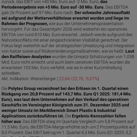
zurück, das EBIT von +40 Mio. Euro auf -2 Mio. Euro,
das
Periodenergebnis von +5 Mio. Euro auf -30 Mio. Euro.
Das EBITDA
gab 26 Prozent auf 97 Mio. Euro nach.
Der schwache Jahresauftakt
sei aufgrund der Wetterverhältnisse erwartet worden und liege im
Rahmen der Prognosen,
wie aus der Unternehmenspräsentation
hervorgeht. Für das Gesamtjahr 2026 wird weiterhin ein operatives
EBITDA von rund 810 Mio. Euro erwartet. Jedoch werde aufgrund des
Nahostkonflikts mit einer eingeschränkten Visibilität gerechnet. Der
Fokus liegt weiterhin auf der strategischen Umsetzung und Integration
von Italcer sowie auf Risikominderungsmaßnahmen, wie es heißt.
Laut
den Raiffeisen-Analysten
wurden die Umsatz-Schätzungen von 1,038
Mrd. Euro nicht erreicht und auch beim oerativen EBITDA wurden die
erwarteten 103 Mio. Euro verfehlt, wie sie in einer Kurzmitteilung
schreiben.
Akt. Indikation:
Wienerberger (
22,64 /22,70
,
-5,07%
)
Die
Polytec Group verzeichnet bei den Erlösen im 1. Quartal einen
Rückgang von 20,8 Prozent auf 143,7 Mio. Euro Q1 2025: 181,4 Mio.
Euro), was laut dem Unternehmen auf den Verkauf des operativen
Geschäfts im Vereinigten Königreich zum 31. Dezember 2025 und
weniger Umsatz im Marktbereich Smart Plastic & Industrial
Applications zurückzuführen ist.
Die
Ergebnis-Kennzahlen fallen
höher aus
: Das EBITDA stieg im Quartals-Vergleich um 5,8 Prozent auf
11,5 Mio. Euro, die EBITDA-Marge erhöhte sich um 2 Prozentpunkte auf
8,0 Prozent. Das EBIT betrug im 1. Quartal 4,3 Mio. Euro (Q1 2025: 3,2