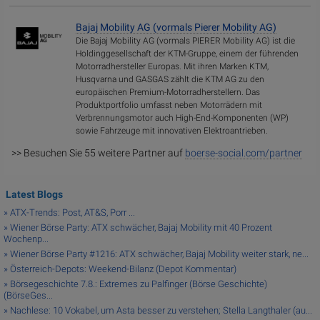
Bajaj Mobility AG (vormals Pierer Mobility AG)
Die Bajaj Mobility AG (vormals PIERER Mobility AG) ist die
Holdinggesellschaft der KTM-Gruppe, einem der führenden
Motorradhersteller Europas. Mit ihren Marken KTM,
Husqvarna und GASGAS zählt die KTM AG zu den
europäischen Premium-Motorradherstellern. Das
Produktportfolio umfasst neben Motorrädern mit
Verbrennungsmotor auch High-End-Komponenten (WP)
sowie Fahrzeuge mit innovativen Elektroantrieben.
>> Besuchen Sie 55 weitere Partner auf
boerse-social.com/partner
Latest Blogs
» ATX-Trends: Post, AT&S, Porr ...
» Wiener Börse Party: ATX schwächer, Bajaj Mobility mit 40 Prozent
Wochenp...
» Wiener Börse Party #1216: ATX schwächer, Bajaj Mobility weiter stark, ne...
» Österreich-Depots: Weekend-Bilanz (Depot Kommentar)
» Börsegeschichte 7.8.: Extremes zu Palfinger (Börse Geschichte)
(BörseGes...
» Nachlese: 10 Vokabel, um Asta besser zu verstehen; Stella Langthaler (au...