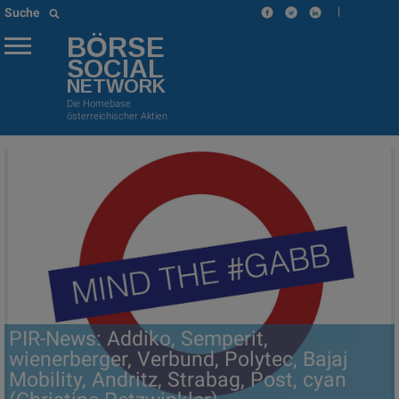
|
Suche
BÖRSE
SOCIAL
NETWORK
Die Homebase
österreichischer Aktien
PIR-News: Addiko, Semperit,
wienerberger, Verbund, Polytec, Bajaj
Mobility, Andritz, Strabag, Post, cyan