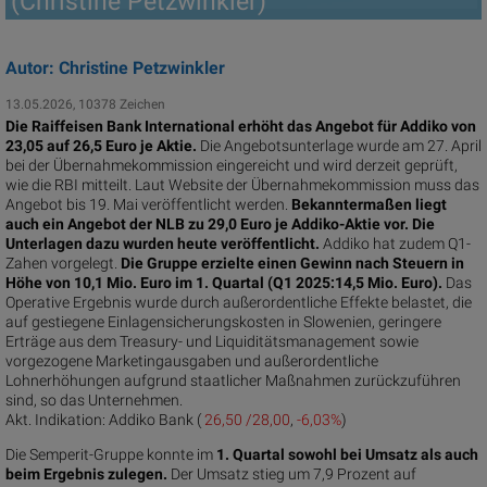
(Christine Petzwinkler)
Autor: Christine Petzwinkler
13.05.2026, 10378 Zeichen
Die Raiffeisen Bank International erhöht das Angebot für Addiko von
23,05 auf 26,5 Euro je Aktie.
Die Angebotsunterlage wurde am 27. April
bei der Übernahmekommission eingereicht und wird derzeit geprüft,
wie die RBI mitteilt. Laut Website der Übernahmekommission muss das
Angebot bis 19. Mai veröffentlicht werden.
Bekanntermaßen liegt
auch ein Angebot der NLB zu 29,0 Euro je Addiko-Aktie vor. Die
Unterlagen dazu wurden heute veröffentlicht.
Addiko hat zudem Q1-
Zahen vorgelegt.
Die Gruppe erzielte einen Gewinn nach Steuern in
Höhe von 10,1 Mio. Euro im 1. Quartal (Q1 2025:14,5 Mio. Euro).
Das
Operative Ergebnis wurde durch außerordentliche Effekte belastet, die
auf gestiegene Einlagensicherungskosten in Slowenien, geringere
Erträge aus dem Treasury- und Liquiditätsmanagement sowie
vorgezogene Marketingausgaben und außerordentliche
Lohnerhöhungen aufgrund staatlicher Maßnahmen zurückzuführen
sind, so das Unternehmen.
Akt. Indikation:
Addiko Bank (
26,50 /28,00
,
-6,03%
)
Die Semperit-Gruppe konnte im
1. Quartal sowohl bei Umsatz als auch
beim Ergebnis zulegen.
Der Umsatz stieg um 7,9 Prozent auf