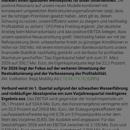
markiert einen spürbaren Wendepunkt für unser Unternehmen.
Die
positive Resonanz auf unsere neuen Modelle kombiniert mit
konsequent umgesetzten Restrukturierungsmaßnahmen zeigt, dass
wir die richtigen Prioritäten gesetzt haben. Jetzt gilt es, diesen
Schwung zu nutzen, unsere Effizienz weiter zu steigern und nachhaltig
Profitabilität zu sichern.“ CFO Petra Preining ergänzt: „Der deutliche
Anstieg beim Motorradumsatz und das positive EBITDA belegen, dass
unsere operative Neuausrichtung greift. Gleichzeitig haben wir mit der
Refinanzierung (Anm. unbesicherter Kredit zu günstigen Konditionen in
Höhe von 550 Mio. mit einem internationalen Bankkonsortium) unsere
finanzielle Stabilität nachhaltig gestärkt und die Basis für profitables
Wachstum geschaffen.“ Das Eigenkapital belief sich zum 31. März
2026 auf 350,7 Mio. Euro, die Eigenkapitalquote liegt bei 22,2 Prozent.
Für 2026 liegt der Fokus auf der weiteren Umsetzung der
Restrukturierung und der Verbesserung der Profitabilität.
Akt. Indikation:
Bajaj Mobility AG (
18,94 /19,18
,
5,89%
)
Verbund weist im 1. Quartal aufgrund der schwachen Wasserführung
und rückläufiger Absatzpreise ein zum Vorjahresquartal niedrigeres
Ergebnis aus
. Das EBITDA sank gegenüber der Vorjahresperiode um
26,1 Prozent auf 534,6 Mio. Euro, das Konzernergebnis verringerte sich
um 32,0 Prozent auf 269,8 Mio. Euro. Der Erzeugungskoeffizient der
Laufwasserkraftwerke lag mit 0,78 um 5 Prozentpunkte unter dem
Wert des Vorjahres (0,83). Der Ausblick wird angepasst: Für das
Geschäftsjahr 2026 wird ein EBITDA zwischen rd. 2.100 Mio. Euro und
2.500 Mio. Euro erwartet (davor: zwischen rd. 2.000 Mio. Euro und