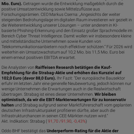
Mio. Euro).
Getragen wurde die Entwicklung maßgeblich durch die
positive Umsatzentwicklung sowie Mittelzuflüsse aus
Forschungsprämien. CEO Markus Cserna: „Angesichts der weiter
steigenden Bedrohungslage im digitalen Raum investieren wir gezielt in
die Weiterentwicklung unserer Lösungen – unter anderem in KI-
basierte Phishing-Erkennung und den Einsatz großer Sprachmodelle im
Bereich Cyber Threat Intelligence. Damit wollen wir insbesondere kleine
und mittelständische Unternehmen sowie Kunden von
Telekommunikationsanbietern noch effektiver schützen.“ Für 2026 wird
weiterhin ein Umsatzwachstum auf 10,2 Mio. bis 11,5 Mio. Euro bei
einem erneut positiven EBITDA erwartet.
Die Analysten von
Raiffeisen Research betätigen die Kauf-
Empfehlung für die Strabag-Aktie und erhöhen das Kursziel auf
102,0 Euro (davor 88,0 Euro).
Ihr Fazit: "Der europäische Bausektor
erfuhr im letzten Jahr eine generelle Neubewertung, jedoch können nur
wenige Unternehmen die Erwartungen auch in die Realwirtschaft
übertragen. Strabag ist eines dieser Unternehmen.
Wir bleiben
optimistisch, da wir die EBIT-Markterwartungen für zu konservativ
halten
und Strabag aufgrund seiner Marktführerschaft vom geplanten
deutschen Infrastrukturpaket profitieren dürfte, aber auch die
Infrastrukturchancen in seinen CEE-Märkten nutzen wird."
Akt. Indikation:
Strabag (
91,70 /91,90
,
-0,43%
)
Oddo BHF bestätigt das
Underperform-Rating für die Aktie der