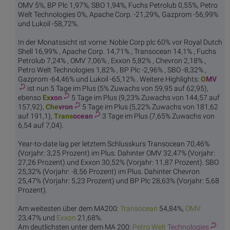
OMV 5%, BP Plc 1,97%, SBO 1,94%, Fuchs Petrolub 0,55%, Petro
Welt Technologies 0%, Apache Corp. -21,29%, Gazprom -56,99%
und Lukoil -58,72%.
In der Monatssicht ist vorne: Noble Corp plc 60% vor Royal Dutch
Shell 16,99% , Apache Corp. 14,71% , Transocean 14,1% , Fuchs
Petrolub 7,24% , OMV 7,06% , Exxon 5,82% , Chevron 2,18% ,
Petro Welt Technologies 1,82% , BP Plc -2,96% , SBO -8,32% ,
Gazprom -64,46% und Lukoil -65,12% . Weitere Highlights:
O
MV
ist nun 5 Tage im Plus (5% Zuwachs von 59,95 auf 62,95),
ebenso
Ex
xon
5 Tage im Plus (9,23% Zuwachs von 144,57 auf
157,92),
Che
vron
5 Tage im Plus (5,22% Zuwachs von 181,62
auf 191,1),
Trans
ocean
3 Tage im Plus (7,65% Zuwachs von
6,54 auf 7,04).
Year-to-date lag per letztem Schlusskurs Transocean 70,46%
(Vorjahr: 3,25 Prozent) im Plus. Dahinter OMV 32,47% (Vorjahr:
27,26 Prozent) und Exxon 30,52% (Vorjahr: 11,87 Prozent). SBO
25,32% (Vorjahr: -8,56 Prozent) im Plus. Dahinter Chevron
25,47% (Vorjahr: 5,23 Prozent) und BP Plc 28,63% (Vorjahr: 5,68
Prozent).
Am weitesten über dem MA200:
Trans
ocean
54,84%,
O
MV
23,47% und
Ex
xon
21,68%.
Am deutlichsten unter dem MA 200:
Petro Welt
Technologies