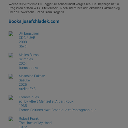
Woche 30/2026 wird Lilli Tagger so schnell nicht vergessen. Die 18jährige hat in
Prag ihren ersten WTA-Titel erobert. Nach ihrem beeindruckenden Halbfinalsieg
über die zweifache Grand-Slam-Siegerin...
Books
josefchladek.com
JH Engström
CDG / JHE
2008
Steidl
Mellen Burns
Skimpies
2024
burns books
Masahisa Fukase
Sasuke
2025
Atelier EXB
Formes nues
ed. by Albert Mentzel et Albert Roux
1935
Forme, Editions d'Art Graphique et Photographique
Robert Frank
The Lines of My Hand
1972