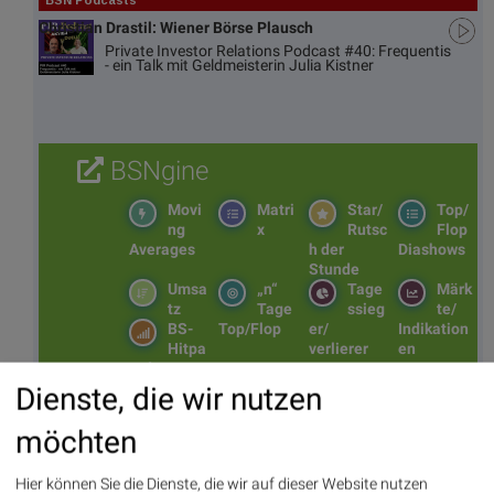
BSN Podcasts
Christian Drastil: Wiener Börse Plausch
Private Investor Relations Podcast #40: Frequentis
- ein Talk mit Geldmeisterin Julia Kistner
BSNgine
Movi
Matri
Star/
Top/
ng
x
Rutsc
Flop
Averages
h der
Diashows
Stunde
Umsa
„n“
Tage
Märk
tz
Tage
ssieg
te/
BS-
Top/Flop
er/
Indikation
Hitpa
verlierer
en
rade
Repo
Dienste, die wir nutzen
rting
Days
möchten
Hier können Sie die Dienste, die wir auf dieser Website nutzen