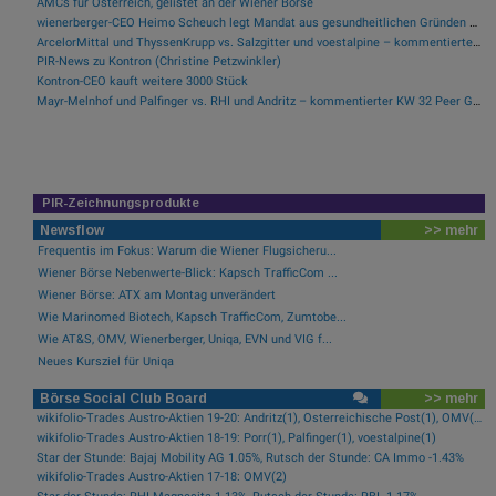
AMCs für Österreich, gelistet an der Wiener Börse
wienerberger-CEO Heimo Scheuch legt Mandat aus gesundheitlichen Gründen nieder
ArcelorMittal und ThyssenKrupp vs. Salzgitter und voestalpine – kommentierter KW 32 Peer Group Watch Stahl
PIR-News zu Kontron (Christine Petzwinkler)
Kontron-CEO kauft weitere 3000 Stück
Mayr-Melnhof und Palfinger vs. RHI und Andritz – kommentierter KW 32 Peer Group Watch Zykliker Österreich
PIR-Zeichnungsprodukte
Newsflow
>> mehr
Frequentis im Fokus: Warum die Wiener Flugsicheru...
Wiener Börse Nebenwerte-Blick: Kapsch TrafficCom ...
Wiener Börse: ATX am Montag unverändert
Wie Marinomed Biotech, Kapsch TrafficCom, Zumtobe...
Wie AT&S, OMV, Wienerberger, Uniqa, EVN und VIG f...
Neues Kursziel für Uniqa
Börse Social Club Board
>> mehr
wikifolio-Trades Austro-Aktien 19-20: Andritz(1), Österreichische Post(1), OMV(1), Uniqa(1)
wikifolio-Trades Austro-Aktien 18-19: Porr(1), Palfinger(1), voestalpine(1)
Star der Stunde: Bajaj Mobility AG 1.05%, Rutsch der Stunde: CA Immo -1.43%
wikifolio-Trades Austro-Aktien 17-18: OMV(2)