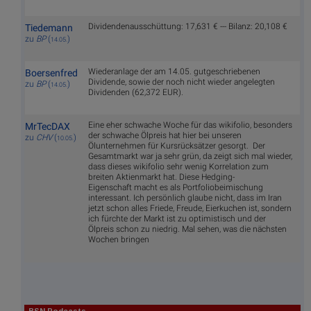
Dividendenausschüttung: 17,631 € --- Bilanz: 20,108 €
Tiedemann
zu
BP
(
)
14.05.
Wiederanlage der am 14.05. gutgeschriebenen
Boersenfred
Dividende, sowie der noch nicht wieder angelegten
zu
BP
(
)
14.05.
Dividenden (62,372 EUR).
Eine eher schwache Woche für das wikifolio, besonders
MrTecDAX
der schwache Ölpreis hat hier bei unseren
zu
CHV
(
)
10.05.
Ölunternehmen für Kursrücksätzer gesorgt. Der
Gesamtmarkt war ja sehr grün, da zeigt sich mal wieder,
dass dieses wikifolio sehr wenig Korrelation zum
breiten Aktienmarkt hat. Diese Hedging-
Eigenschaft macht es als Portfoliobeimischung
interessant. Ich persönlich glaube nicht, dass im Iran
jetzt schon alles Friede, Freude, Eierkuchen ist, sondern
ich fürchte der Markt ist zu optimistisch und der
Ölpreis schon zu niedrig. Mal sehen, was die nächsten
Wochen bringen