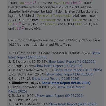
-100%,
Gaz
prom
-100% und
Royal Du
tch Shell
-100%.
Hier der aktuelle ausserbörsliche Blick. Vergleicht man die
aktuellen Indikationen bei L&S mit dem letzten Schlusskurs, so
lag um 8:34 Uhr die
Petro Welt
Technologies
-Aktie am besten:
3,12% Plus. Dahinter
Trans
ocean
mit +0,4% ,
Ex
xon
mit +0,33% ,
BP
Plc
mit +0,05% und
Che
vron
mit +0,03%
O
MV
mit -0,32%
und
S
BO
mit -0,66% .
Die Durchschnittsperformance ytd der BSN-Group Ölindustrie ist
16,37% und reiht sich damit auf Platz 7 ein:
1. PCB (Printed Circuit Board Producer & Clients): 79,46%
Show
latest Report (09.05.2026)
2. IT, Elektronik, 3D: 59,85%
Show latest Report (16.05.2026)
3. Energie: 38,66%
Show latest Report (16.05.2026)
4. Deutsche Nebenwerte: 21,6%
Show latest Report (16.05.2026)
5. Rohstoffaktien: 20,34%
Show latest Report (09.05.2026)
6. Stahl: 17,12%
Show latest Report (09.05.2026)
7. Ölindustrie: 16,37%
Show latest Report (09.05.2026)
8. Global Innovation 1000: 15,2%
Show latest Report
(16.05.2026)
9. Telekom: 10,26%
Show latest Report (09.05.2026)
10. Aluminium: 8,3%
11. Zykliker Österreich: 6,8%
Show latest Report (09.05.2026)