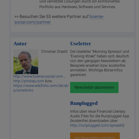
und vernetzter Lösungen durch ein kombiniertes
Portfolio aus Hardware, Software und Services.
>> Besuchen Sie 55 weitere Partner auf
boerse-
social.com/partner
Autor
Useletter
Christian Drastil
Die Useletter "Morning Xpresso" und
"Evening Xtrakt" heben sich deutlich
von den gängigen Newslettern ab.
Beispiele ansehen bzw. kostenfrei
anmelden. Wichtige Börse-Infos
garantiert.
http://www.boerse-social.com
,
http://photaq.com
bzw.
https://www.wikifolio.com/de/at/
Newsletter abonnieren
p/smeilinho
Runplugged
Infos über neue Financial Literacy
Audio Files für die Runplugged App
(kostenfrei downloaden über
http://runplugged.com/spreadit
)
per Newsletter erhalten