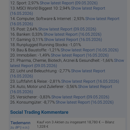
12. Sport: 2,97%
Show latest Report (09.05.2026)
13. MSCI World Biggest 10: 2,94%
Show latest Report
(16.05.2026)
14. Computer, Software & Internet : 2,93%
Show latest Report
(16.05.2026)
15. Post: 2,64%
Show latest Report (09.05.2026)
16. Banken: 0,33%
Show latest Report (16.05.2026)
17. Gaming: 0,11%
Show latest Report (16.05.2026)
18. Runplugged Running Stocks: -1,01%
19. Bau & Baustoffe: -1,21%
Show latest Report (16.05.2026)
20. Immobilien: -1,49%
Show latest Report (16.05.2026)
21. Pharma, Chemie, Biotech, Arznei & Gesundheit: -1,66%
Show
latest Report (09.05.2026)
22. Licht und Beleuchtung: -2,77%
Show latest Report
(16.05.2026)
23. Luftfahrt & Reise: -2,81%
Show latest Report (16.05.2026)
24. Auto, Motor und Zulieferer: -3,56%
Show latest Report
(16.05.2026)
25. Versicherer: -3,83%
Show latest Report (09.05.2026)
26. Konsumgüter: -8,77%
Show latest Report (16.05.2026)
Social Trading Kommentare
Kauf von 3 Aktien zu insgesamt 18,780 € --- Bilanz
Tiedemann
1,328 €
zu
BP
(
)
14.05.