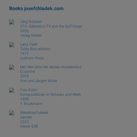
Books
josefchladek.com
Jörg Rubbert
GTX. Galveston/TX and the Gulf Coast
2026
Verlag Kettler
Larry Clark
Tulsa (first edition)
1971
Lustrum Press
Moi Wer (Moi Ver, Moses Vorobeichic)
Ci-contre
2004
Ann und Jürgen Wilde
Fritz Kühn
Kompositionen in Schwarz und Weiß
1959
F. Bruckmann
Masahisa Fukase
Sasuke
2025
Atelier EXB