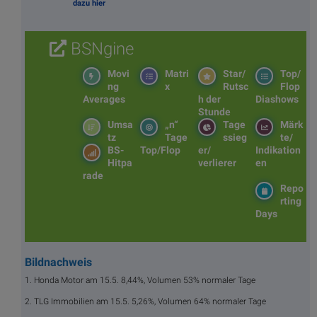
dazu hier
BSNgine
Movi
Matri
Star/
Top/
ng
x
Rutsc
Flop
Averages
h der
Diashows
Stunde
Umsa
„n“
Tage
Märk
tz
Tage
ssieg
te/
BS-
Top/Flop
er/
Indikation
Hitpa
verlierer
en
rade
Repo
rting
Days
Bildnachweis
1. Honda Motor am 15.5. 8,44%, Volumen 53% normaler Tage
2. TLG Immobilien am 15.5. 5,26%, Volumen 64% normaler Tage