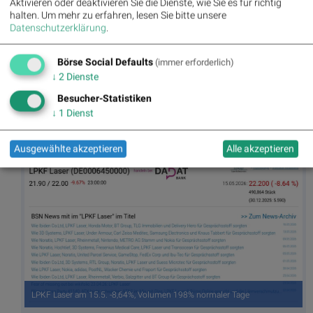
Aktivieren oder deaktivieren Sie die Dienste, wie Sie es für richtig
halten.
Um mehr zu erfahren, lesen Sie bitte unsere
Datenschutzerklärung
.
Börse Social Defaults
(immer erforderlich)
↓
2
Dienste
Besucher-Statistiken
↓
1
Dienst
BT Group am 15.5. -7,76%, Volumen 0% normaler Tage
Ausgewählte akzeptieren
Alle akzeptieren
LPKF Laser am 15.5. -8,64%, Volumen 198% normaler Tage