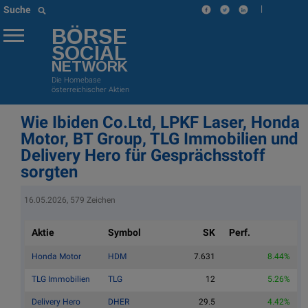
|
Suche
BÖRSE
SOCIAL
NETWORK
Die Homebase
österreichischer Aktien
Wie Ibiden Co.Ltd, LPKF Laser, Honda
Motor, BT Group, TLG Immobilien und
Delivery Hero für Gesprächsstoff
sorgten
16.05.2026, 579 Zeichen
Aktie
Symbol
SK
Perf.
Honda Motor
HDM
7.631
8.44%
TLG Immobilien
TLG
12
5.26%
Delivery Hero
DHER
29.5
4.42%