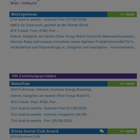
Wien / Verbund
Meistgelesen
>> mehr
21st Austria weekly - Austrian Post (07/08/2026)
AMCs für Österreich, gelistet an der Wiener Börse
ATX-Trends: Post, AT&S, Porr ...
Aixtron, Salzgitter am besten (Peer Group Watch Deutsche Nebenwerte powered by Erste Group)
Hermes Reply und Lavazza entwickeln neues digitales Produktionsmodell für hocheffiziente Fertigung
ArcelorMittal und ThyssenKrupp vs. Salzgitter und voestalpine – kommentierter KW 32 Peer Group Watch Stahl
PIR-Zeichnungsprodukte
Newsflow
>> mehr
DAX-Frühmover: Infineon, Siemens Energy, Brenntag...
Aixtron, Salzgitter am besten (Peer Group Watch D...
ATX-Trends: Post, AT&S, Porr ...
21st Austria weekly - Austrian Post (07/08/2026)
21st Austria weekly - Kontron, Frequentis (06/08/...
21st Austria weekly - Porr (05/08/2026)
Börse Social Club Board
>> mehr
BSN MA-Event EVN