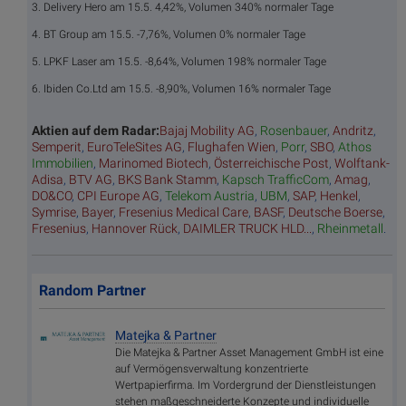
3. Delivery Hero am 15.5. 4,42%, Volumen 340% normaler Tage
4. BT Group am 15.5. -7,76%, Volumen 0% normaler Tage
5. LPKF Laser am 15.5. -8,64%, Volumen 198% normaler Tage
6. Ibiden Co.Ltd am 15.5. -8,90%, Volumen 16% normaler Tage
Aktien auf dem Radar:
Bajaj Mobility AG
,
Rosenbauer
,
Andritz
,
Semperit
,
EuroTeleSites AG
,
Flughafen Wien
,
Porr
,
SBO
,
Athos
Immobilien
,
Marinomed Biotech
,
Österreichische Post
,
Wolftank-
Adisa
,
BTV AG
,
BKS Bank Stamm
,
Kapsch TrafficCom
,
Amag
,
DO&CO
,
CPI Europe AG
,
Telekom Austria
,
UBM
,
SAP
,
Henkel
,
Symrise
,
Bayer
,
Fresenius Medical Care
,
BASF
,
Deutsche Boerse
,
Fresenius
,
Hannover Rück
,
DAIMLER TRUCK HLD...
,
Rheinmetall
.
Random Partner
Matejka & Partner
Die Matejka & Partner Asset Management GmbH ist eine
auf Vermögensverwaltung konzentrierte
Wertpapierfirma. Im Vordergrund der Dienstleistungen
stehen maßgeschneiderte Konzepte und individuelle