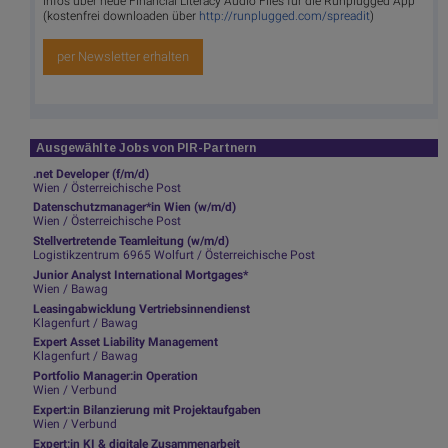
Infos über neue Financial Literacy Audio Files für die Runplugged App
(kostenfrei downloaden über
http://runplugged.com/spreadit
)
per Newsletter erhalten
Ausgewählte Jobs von PIR-Partnern
.net Developer (f/m/d)
Wien / Österreichische Post
Datenschutzmanager*in Wien (w/m/d)
Wien / Österreichische Post
Stellvertretende Teamleitung (w/m/d)
Logistikzentrum 6965 Wolfurt / Österreichische Post
Junior Analyst International Mortgages*
Wien / Bawag
Leasingabwicklung Vertriebsinnendienst
Klagenfurt / Bawag
Expert Asset Liability Management
Klagenfurt / Bawag
Portfolio Manager:in Operation
Wien / Verbund
Expert:in Bilanzierung mit Projektaufgaben
Wien / Verbund
Expert:in KI & digitale Zusammenarbeit