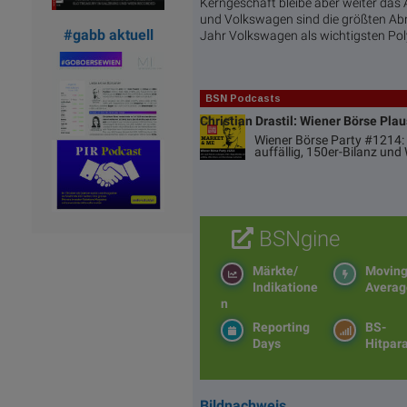
Kerngeschäft bleibe aber weiter das
und Volkswagen sind die größten Ab
#gabb aktuell
Jahr Volkswagen als wichtigsten Pol
BSN Podcasts
Christian Drastil: Wiener Börse Pla
Wiener Börse Party #1214: 
auffällig, 150er-Bilanz un
BSNgine
Märkte/
Movin
Indikatione
Averag
n
Reporting
BS-
Days
Hitpar
Bildnachweis