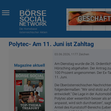
BÖRSE
SOCIAL
NETWORK
Die Homebase
österreichischer Aktien
Polytec- Am 11. Juni ist Zahltag
03.06.2026, 1177 Zeichen
Am Dienstag wurde die 26. Ordentlic
Magazine aktuell
Hörsching abgehalten. Der Antrag zu
100 Prozent angenommen. Der Ex-Tag 
11. Juni.
Die Oberösterreichischen Nachrichte
folgendermaßen: "Wir sind stolz auf
entwickelt." Die Lage in der Automobil
Polytec aber wesentlich besser als an
anpasst, wird sich durchsetzen", sag
Anteil des Kunststoff-Bereichs (Lebe