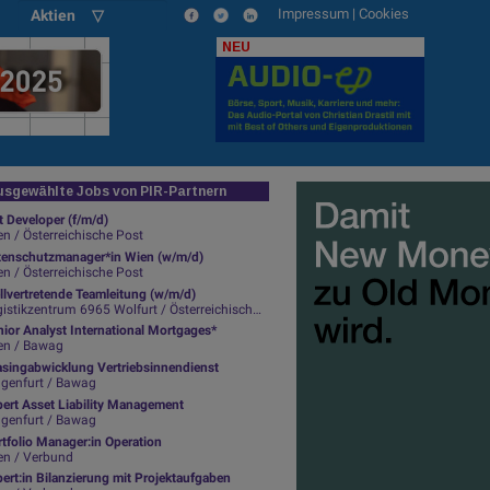
Impressum
|
Cookies
Aktien ▽
NEU
sgewählte Jobs von PIR-Partnern
t Developer (f/m/d)
n / Österreichische Post
tenschutzmanager*in Wien (w/m/d)
n / Österreichische Post
llvertretende Teamleitung (w/m/d)
istikzentrum 6965 Wolfurt / Österreichische Post
ior Analyst International Mortgages*
en / Bawag
asingabwicklung Vertriebsinnendienst
agenfurt / Bawag
pert Asset Liability Management
agenfurt / Bawag
tfolio Manager:in Operation
en / Verbund
ert:in Bilanzierung mit Projektaufgaben