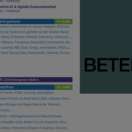
en / Verbund
ert:in KI & digitale Zusammenarbeit
en / Verbund
eistgelesen
>> mehr
Tecnotree verzeichnet im ersten Halbjahr 2026 ein zweistelliges Gewinnwachstum und eine beschleunigte Einführungsdynamik
s für Österreich, gelistet an der Wiener Börse
Wie Manz, Pinterest, Infineon, Fresenius, Glencore und Lenzing für Gesprächsstoff sorgten
Wie Infineon, Fresenius, Beiersdorf, Continental, Deutsche Post und Bayer für Gesprächsstoff im DAX sorgten
Wie Lenzing, RBI, Erste Group, voestalpine, AT&S und Strabag für Gesprächsstoff im ATX sorgten
Wie Walt Disney, Nike, McDonalds, Chevron, Procter & Gamble und Caterpillar für Gesprächsstoff im Dow Jones sorgten
IR-Zeichnungsprodukte
ewsflow
>> mehr
-Trends: AT&S, Lenzing, voestalpine ...
earch-Fazits zu Beiersdorf, DHL, Vonovia, Hens...
ten Morgen mit Bayer, Deutsche Telekom,
mmerz...
ntron - Auftragsbestand auf Rekord-Niveau
 Klondike Gold, Ibiden Co.Ltd, Snapchat, Elrin...
 Manz, Pinterest, Infineon, Fresenius, Glencor...