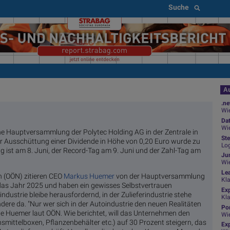
Suche
Au
.ne
Wie
Da
Wie
he Hauptversammlung der Polytec Holding AG in der Zentrale in
Ste
r Ausschüttung einer Dividende in Höhe von 0,20 Euro wurde zu
Log
ist am 8. Juni, der Record-Tag am 9. Juni und der Zahl-Tag am
Jun
Wi
Le
n (OÖN) zitieren CEO
Markus Huemer
von der Hauptversammlung
Kl
 das Jahr 2025 und haben ein gewisses Selbstvertrauen
Ex
industrie bleibe herausfordernd, in der Zulieferindustrie stehe
Kl
dere da. "Nur wer sich in der Autoindustrie den neuen Realitäten
Por
te Huemer laut OÖN. Wie berichtet, will das Unternehmen den
Wi
nsmittelboxen, Pflanzenbehälter etc.) auf 30 Prozent steigern, das
Exp