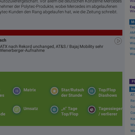
 Autozuliefergeschäft. Vor allem die deutschen Konzerne Mercedes
Wi
nehmer der Polytec-Produkte, wobei Mercedes im abgelaufenen
Exp
Wi
ytec-Kunden den Rang abgelaufen hat, wie die Zeitung schreibt.
M
AMC
usch
ATX nach Rekord unchanged, AT&S / Bajaj Mobility sehr
d Wienerberger-Aufnahme
P
N
g
Matrix
Star/Rutsch
Top/Flop
ATX
es
der Stunde
Diashows
Res
Gu
Umsatz
„n“ Tage
Tagessieger
Co
ade
Top/Flop
/ verlierer
Ko
Wie
Wie