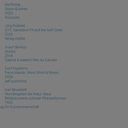
Ola Rindal
Stains & Ashes
2025
Poursuite
Jörg Rubbert
GTX. Galveston/TX and the Gulf Coast
2026
Verlag Kettler
Yusuf Sevinçli
Oculus
2018
Galerist & Galerie Filles du Calvaire
Eva Chupikova
Faroe Islands ; Wool, Wind & Waves
2026
Self published
Karl Blossfeldt
Wundergarten der Natur. Neue
Bilddokumente schöner Pflanzenformen
1932
lag für Kunstwissenschaft