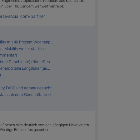
t Engineered Applications Produkte aus Kautschuk
 in über 100 Ländern weltweit vertreibt.
rse-social.com/partner
lity mit 40 Prozent Wochenp...
 Mobility weiter stark, ne...
ommentar)
Börse Geschichte) (BörseGes...
hen; Stella Langthaler (au...
)
lity, FACC und Agrana gesucht
 Asta nach dem Geschäftsmod...
.
akt" heben sich deutlich von den gängigen Newslettern
ichtige Börse-Infos garantiert.