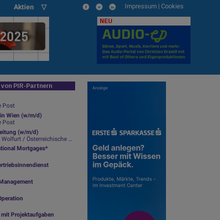
Impressum
|
Cookies
Aktien ▽
NEU
von PIR-Partnern
e Post
in Wien (w/m/d)
e Post
leitung (w/m/d)
lfurt / Österreichische Post
ational Mortgages*
rtriebsinnendienst
ty Management
Operation
g mit Projektaufgaben