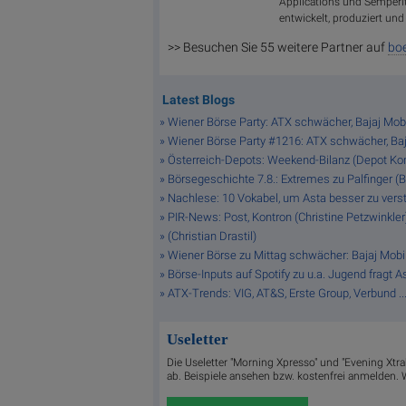
Applications und Semperi
entwickelt, produziert und
>> Besuchen Sie 55 weitere Partner auf
boe
Latest Blogs
» Wiener Börse Party: ATX schwächer, Bajaj Mobi
» Wiener Börse Party #1216: ATX schwächer, Bajaj
» Österreich-Depots: Weekend-Bilanz (Depot K
» Börsegeschichte 7.8.: Extremes zu Palfinger (
» Nachlese: 10 Vokabel, um Asta besser zu verste
» PIR-News: Post, Kontron (Christine Petzwinkler
» (Christian Drastil)
» Wiener Börse zu Mittag schwächer: Bajaj Mobi
» Börse-Inputs auf Spotify zu u.a. Jugend fragt
» ATX-Trends: VIG, AT&S, Erste Group, Verbund ..
Useletter
Die Useletter "Morning Xpresso" und "Evening Xtr
ab. Beispiele ansehen bzw. kostenfrei anmelden. W