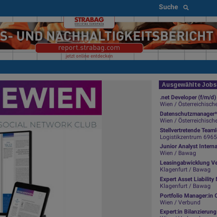
Suche
Ausgewählte Jobs 
.net Developer (f/m/d)
Wien / Österreichisch
Datenschutzmanager*
Wien / Österreichisch
Stellvertretende Team
Logistikzentrum 6965 Wo
Junior Analyst Intern
Wien / Bawag
Leasingabwicklung Ve
Klagenfurt / Bawag
Expert Asset Liabili
Klagenfurt / Bawag
Portfolio Manager:in 
Wien / Verbund
Expert:in Bilanzierun