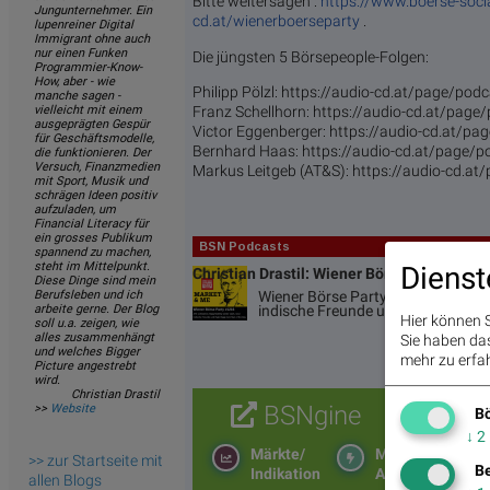
Bitte weitersagen :
https://www.boerse-soc
Jungunternehmer. Ein
cd.at/wienerboerseparty
.
lupenreiner Digital
Immigrant ohne auch
nur einen Funken
Die jüngsten 5 Börsepeople-Folgen:
Programmier-Know-
How, aber - wie
Philipp Pölzl: https://audio-cd.at/page/po
manche sagen -
vielleicht mit einem
Franz Schellhorn: https://audio-cd.at/pag
ausgeprägten Gespür
Victor Eggenberger: https://audio-cd.at/p
für Geschäftsmodelle,
Bernhard Haas: https://audio-cd.at/page/
die funktionieren. Der
Versuch, Finanzmedien
Markus Leitgeb (AT&S): https://audio-cd.a
mit Sport, Musik und
schrägen Ideen positiv
aufzuladen, um
Financial Literacy für
ein grosses Publikum
BSN Podcasts
spannend zu machen,
steht im Mittelpunkt.
Dienst
Christian Drastil: Wiener Börse Plausch
Diese Dinge sind mein
Berufsleben und ich
Wiener Börse Party #1216: ATX sch
arbeite gerne. Der Blog
indische Freunde und Rajiv Bajaj 
Hier können S
soll u.a. zeigen, wie
alles zusammenhängt
Sie haben das 
und welches Bigger
mehr zu erfah
Picture angestrebt
wird.
Christian Drastil
BSNgine
>>
Website
Bö
↓
2
Märkte/
Moving
>> zur Startseite mit
Be
Indikation
Averages
allen Blogs