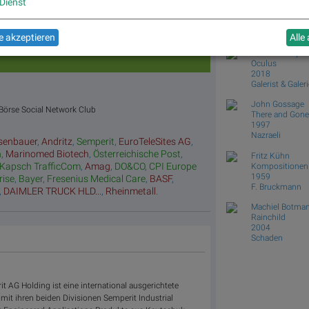
Stunde
Dienst
Ryuji Miyamoto
Kobe 1995 Afte
Umsatz
„n“ Tage
Tagessieg
1995
Top/Flop
er/
Telescope
 akzeptieren
Alle
verlierer
Yusuf Sevinçli
Oculus
2018
Galerist & Galeri
John Gossage
 Börse Social Network Club
There and Gone
1997
Nazraeli
senbauer
,
Andritz
,
Semperit
,
EuroTeleSites AG
,
n
,
Marinomed Biotech
,
Österreichische Post
,
Fritz Kühn
Kapsch TrafficCom
,
Amag
,
DO&CO
,
CPI Europe
Kompositionen 
1959
rise
,
Bayer
,
Fresenius Medical Care
,
BASF
,
F. Bruckmann
,
DAIMLER TRUCK HLD...
,
Rheinmetall
.
Machiel Botma
Rainchild
2004
Schaden
t AG Holding ist eine international ausgerichtete
it ihren beiden Divisionen Semperit Industrial