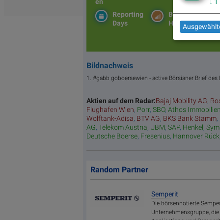
en
↓
1
Reporting
BS-
Days
Hitparade
Ausgewählte
Bildnachweis
1. #gabb goboersewien - active Börsianer Brief des
Aktien auf dem Radar:
Bajaj Mobility AG
,
Ro
Flughafen Wien
,
Porr
,
SBO
,
Athos Immobilie
Wolftank-Adisa
,
BTV AG
,
BKS Bank Stamm
,
AG
,
Telekom Austria
,
UBM
,
SAP
,
Henkel
,
Sym
Deutsche Boerse
,
Fresenius
,
Hannover Rück
Random Partner
Semperit
Die börsennotierte Semperi
Unternehmensgruppe, die m