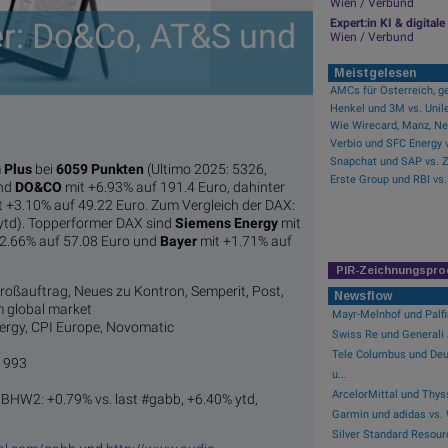
Wien / Verbund
er: Do&Co, AT&S und
Expert:in KI & digita
Wien / Verbund
Meistgelesen
AMCs für Österreich, ge
m
Plus
bei
6059 Punkten
(Ultimo 2025: 5326,
ind
DO&CO
mit +6.93% auf 191.4 Euro, dahinter
 +3.10% auf 49.22 Euro. Zum Vergleich der DAX:
 ytd). Topperformer DAX sind
Siemens Energy
mit
2.66% auf 57.08 Euro und
Bayer
mit +1.71% auf
PIR-Zeichnungspro
roßauftrag, Neues zu Kontron, Semperit, Post,
Newsflow
m global market
Mayr-Melnhof und Palfin
ergy, CPI Europe, Novomatic
Swiss Re und Generali A
Tele Columbus und Deu
 1993
u...
ArcelorMittal und Thyss
S9BHW2: +0.79% vs. last #gabb, +6.40% ytd,
Garmin und adidas vs. 
Silver Standard Resourc