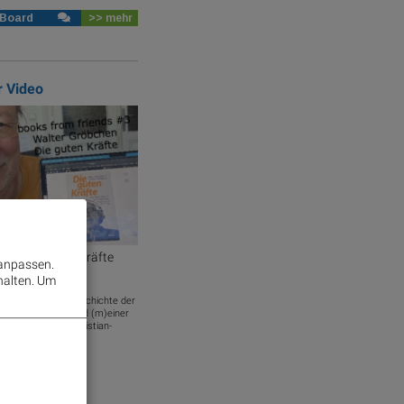
 Board
>> mehr
r Video
#3: Die guten Kräfte
 anpassen.
halten.
Um
ber die jüngere Geschichte der
it Sport, Musik und (m)einer
 alle Infos unter christian-
t die Zahl ...
adek.com