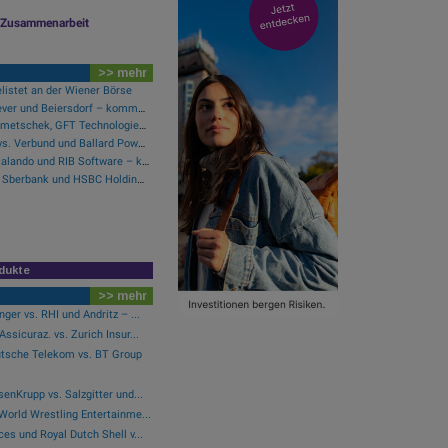
le Zusammenarbeit
>> mehr
listet an der Wiener Börse
Henkel und 3M vs. Unilever und Beiersdorf – kommentierter KW 32 Peer Group Watch Konsumgüter
Wie Wirecard, Manz, Nemetschek, GFT Technologies, SAP und Rocket Internet für Gesprächsstoff sorgten
Verbio und SFC Energy vs. Verbund und Ballard Power Systems – kommentierter KW 32 Peer Group Watch Energie
Snapchat und SAP vs. Zalando und RIB Software – kommentierter KW 32 Peer Group Watch Computer, Software & Internet
Erste Group und RBI vs. Sberbank und HSBC Holdings – kommentierter KW 32 Peer Group Watch Banken
dukte
>> mehr
ger vs. RHI und Andritz – ...
ssicuraz. vs. Zurich Insur...
tsche Telekom vs. BT Group
enKrupp vs. Salzgitter und...
World Wrestling Entertainme...
es und Royal Dutch Shell v...