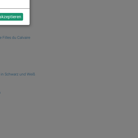
r the Earthquake
 akzeptieren
e Filles du Calvaire
in Schwarz und Weiß
n