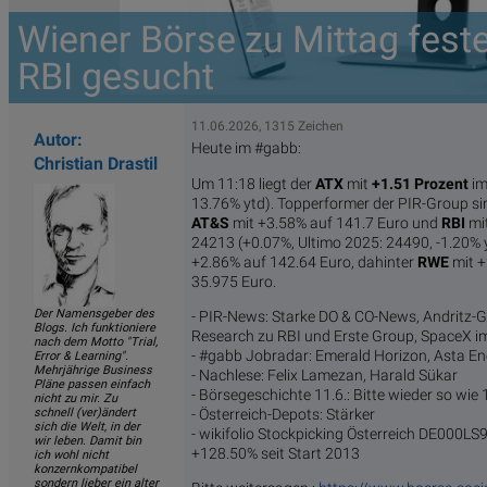
Wiener Börse zu Mittag fest
RBI gesucht
11.06.2026, 1315 Zeichen
Autor:
Heute im #gabb:
Christian Drastil
Um 11:18 liegt der
ATX
mit
+1.51 Prozent
i
13.76% ytd). Topperformer der PIR-Group s
AT&S
mit +3.58% auf 141.7 Euro und
RBI
mit
24213 (+0.07%, Ultimo 2025: 24490, -1.20%
+2.86% auf 142.64 Euro, dahinter
RWE
mit +
35.975 Euro.
Der Namensgeber des
- PIR-News: Starke DO & CO-News, Andritz-G
Blogs. Ich funktioniere
Research zu RBI und Erste Group, SpaceX i
nach dem Motto "Trial,
- #gabb Jobradar: Emerald Horizon, Asta En
Error & Learning".
Mehrjährige Business
- Nachlese: Felix Lamezan, Harald Sükar
Pläne passen einfach
- Börsegeschichte 11.6.: Bitte wieder so wie
nicht zu mir. Zu
schnell (ver)ändert
- Österreich-Depots: Stärker
sich die Welt, in der
- wikifolio Stockpicking Öster­reich DE000L
wir leben. Damit bin
+128.50% seit Start 2013
ich wohl nicht
konzernkompatibel
sondern lieber ein alter