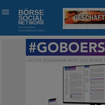
BÖRSE
SOCIAL
NETWORK
Die Homebase
österreichischer Aktien