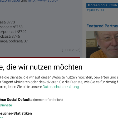
ial.com/gabb
und
http://www.audio-
Börse Social Club
#gabb #2161
dcast/8773
Featured Partne
e/podcast/8758
age/podcast/8749
podcast/8746
t/page/podcast/87
(11.06.2026)
e, die wir nutzen möchten
wächer, Bajaj Mobility weiter stark, neue
mein Man of the Day
Books from Friends 
ie die Dienste, die wir auf dieser Website nutzen möchten, bewerten und
(Walter Gröbchen)
Sagen! Aktivieren oder deaktivieren Sie die Dienste, wie Sie es für richtig 
ren, lesen Sie bitte unsere
Datenschutzerklärung
.
Mein Buch "Ein Fanboy ü
Wiener Börse im Remix m
Biografie" ist erschienen,
drastil.com. Im Buch spiel
rse Social Defaults
(immer erforderlich)
Dienste
Books
josefchl
Matrix
Star/Rutsc
Top/Flop
sucher-Statistiken
h der
Diashows