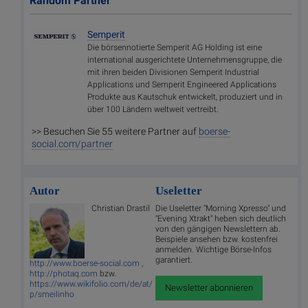
Random Partner
Semperit
Die börsennotierte Semperit AG Holding ist eine
international ausgerichtete Unternehmensgruppe, die
mit ihren beiden Divisionen Semperit Industrial
Applications und Semperit Engineered Applications
Produkte aus Kautschuk entwickelt, produziert und in
über 100 Ländern weltweit vertreibt.
>> Besuchen Sie 55 weitere Partner auf
boerse-
social.com/partner
Autor
Useletter
Christian Drastil
Die Useletter "Morning Xpresso" und
"Evening Xtrakt" heben sich deutlich
von den gängigen Newslettern ab.
Beispiele ansehen bzw. kostenfrei
anmelden. Wichtige Börse-Infos
garantiert.
http://www.boerse-social.com
,
http://photaq.com
bzw.
https://www.wikifolio.com/de/at/
Newsletter abonnieren
p/smeilinho