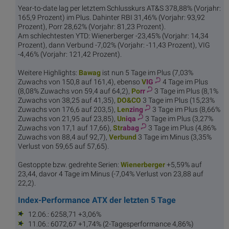
Year-to-date lag per letztem Schlusskurs AT&S 378,88% (Vorjahr:
165,9 Prozent) im Plus. Dahinter RBI 31,46% (Vorjahr: 93,92
Prozent), Porr 28,62% (Vorjahr: 81,23 Prozent).
Am schlechtesten YTD: Wienerberger -23,45% (Vorjahr: 14,34
Prozent), dann Verbund -7,02% (Vorjahr: -11,43 Prozent), VIG
-4,46% (Vorjahr: 121,42 Prozent).
Weitere Highlights:
Ba
wag
ist nun 5 Tage im Plus (7,03%
Zuwachs von 150,8 auf 161,4), ebenso
V
IG
4 Tage im Plus
(8,08% Zuwachs von 59,4 auf 64,2),
Po
rr
3 Tage im Plus (8,1%
Zuwachs von 38,25 auf 41,35),
DO
&CO
3 Tage im Plus (15,23%
Zuwachs von 176,6 auf 203,5),
Len
zing
3 Tage im Plus (8,66%
Zuwachs von 21,95 auf 23,85),
Un
iqa
3 Tage im Plus (3,27%
Zuwachs von 17,1 auf 17,66),
Str
abag
3 Tage im Plus (4,86%
Zuwachs von 88,4 auf 92,7),
Ver
bund
3 Tage im Minus (3,35%
Verlust von 59,65 auf 57,65).
Gestoppte bzw. gedrehte Serien:
Wiener
berger
+5,59% auf
23,44, davor 4 Tage im Minus (-7,04% Verlust von 23,88 auf
22,2).
Index-Performance ATX der letzten 5 Tage
12.06.: 6258,71 +3,06%
11.06.: 6072,67 +1,74% (2-Tagesperformance 4,86%)