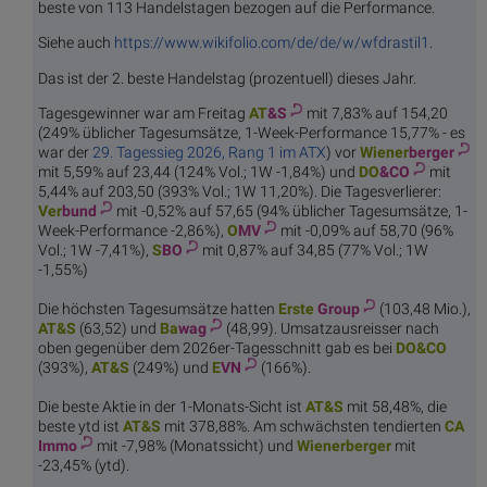
beste von 113 Handelstagen bezogen auf die Performance.
Siehe auch
https://www.wikifolio.com/de/de/w/wfdrastil1
.
Das ist der 2. beste Handelstag (prozentuell) dieses Jahr.
Tagesgewinner war am Freitag
AT
&S
mit 7,83% auf 154,20
(249% üblicher Tagesumsätze, 1-Week-Performance 15,77% - es
war der
29. Tagessieg 2026, Rang 1 im ATX
) vor
Wiener
berger
mit 5,59% auf 23,44 (124% Vol.; 1W -1,84%) und
DO
&CO
mit
5,44% auf 203,50 (393% Vol.; 1W 11,20%). Die Tagesverlierer:
Ver
bund
mit -0,52% auf 57,65 (94% üblicher Tagesumsätze, 1-
Week-Performance -2,86%),
O
MV
mit -0,09% auf 58,70 (96%
Vol.; 1W -7,41%),
S
BO
mit 0,87% auf 34,85 (77% Vol.; 1W
-1,55%)
Die höchsten Tagesumsätze hatten
Erste
Group
(103,48 Mio.),
AT
&S
(63,52) und
Ba
wag
(48,99). Umsatzausreisser nach
oben gegenüber dem 2026er-Tagesschnitt gab es bei
DO
&CO
(393%),
AT
&S
(249%) und
E
VN
(166%).
Die beste Aktie in der 1-Monats-Sicht ist
AT
&S
mit 58,48%, die
beste ytd ist
AT
&S
mit 378,88%. Am schwächsten tendierten
CA
Immo
mit -7,98% (Monatssicht) und
Wiener
berger
mit
-23,45% (ytd).