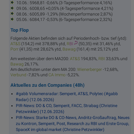
10.06.: 5968,81 -0,66% (3-Tagesperformance 4,16%)
09.06.: 6008,65 +0,05% (4-Tagesperformance 4,21%)
08.06.: 6005,89 -1,29% (Wochenperformance 2,87%)
05.06.: 6084,17 -0,53% (6-Tagesperformance 2,32%)
Top Flop
Folgende Aktien befinden sich auf Periodenhoch- bzw. tief (ytd):
AT
&S
(154,2) mit 378,88% ytd,
R
BI
(50,35) mit 31,46% ytd,
Po
rr
(41,35) mit 28,62% ytd,
Ba
wag
(161,4) mit 25,12% ytd.
Am weitesten über dem MA200:
AT
&S
194,83%,
R
BI
33,63% und
Ba
wag
26,17%.
Am deutlichsten unter dem MA 200:
Wiener
berger
-12,68%,
Ver
bund
-7,82% und
CA
Immo
-5,22%.
Aktuelles zu den Companies (48h)
#gabb Volumensradar: Semperit, AT&S, Polytec (#gabb
Radar) (12.06.2026)
PIR-News: DO & CO, Semperit, FACC, Strabag (Christine
Petzwinkler) (12.06.2026)
PIR-News: Starke DO & CO-News, Andritz-Großauftrag, Neues
zu Kontron, Semperit, Post, Research zu RBI und Erste Group,
SpaceX im global market (Christine Petzwinkler)