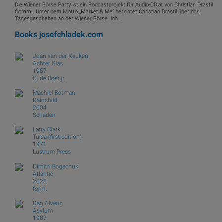
Die Wiener Börse Party ist ein Podcastprojekt für Audio-CD.at von Christian Drastil
Comm.. Unter dem Motto „Market & Me“ berichtet Christian Drastil über das
Tagesgeschehen an der Wiener Börse. Inh...
Books
josefchladek.com
Joan van der Keuken
Achter Glas
1957
C. de Boer jr.
Machiel Botman
Rainchild
2004
Schaden
Larry Clark
Tulsa (first edition)
1971
Lustrum Press
Dimitri Bogachuk
Atlantic
2025
form.
Dag Alveng
Asylum
1987