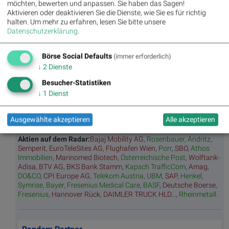
Umsa
„n“
Tage
Märk
möchten, bewerten und anpassen. Sie haben das Sagen!
tz
Tage
ssieg
te/
Aktivieren oder deaktivieren Sie die Dienste, wie Sie es für richtig
BS-
Top/Flop
er/
Indikation
halten.
Um mehr zu erfahren, lesen Sie bitte unsere
Hitpa
verlierer
en
Datenschutzerklärung
.
rade
Repo
Börse Social Defaults
(immer erforderlich)
rting
↓
2
Dienste
Days
Besucher-Statistiken
↓
1
Dienst
Bildnachweis
1. ATX Future
Ausgewählte akzeptieren
Alle akzeptieren
Aktien auf dem Radar:
Bajaj Mobility AG
,
Rosenbauer
,
Andritz
,
Semperit
,
EuroTeleSites AG
,
Flughafen Wien
,
Porr
,
SBO
,
Athos
Immobilien
,
Marinomed Biotech
,
Österreichische Post
,
Wolftank-
Adisa
,
BTV AG
,
BKS Bank Stamm
,
Kapsch TrafficCom
,
Amag
,
DO&CO
,
CPI Europe AG
,
Telekom Austria
,
UBM
,
SAP
,
Henkel
,
Symrise
,
Bayer
,
Fresenius Medical Care
,
BASF
,
Deutsche Boerse
,
Fresenius
,
Hannover Rück
,
DAIMLER TRUCK HLD...
,
Rheinmetall
.