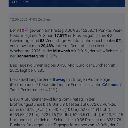
ATX Future
12.06.2026, 4105 Zeichen
Der
A
TX
gewann am Freitag 3,06% auf 6258,71 Punkte. Year-
to-date liegt der ATX nun
17,51%
im Plus. Es gab bisher
60
Gewinntage und
53
Verlusttage. Auf das Jahreshoch fehlen
0%
,
vom Low ist man
20,48%
entfernt. Der statistisch beste
Wochentag 2026 ist der
Mittwoch
mit 0,91%, der schwächste ist
der
Donnerstag
mit -0,37%.
Das Tagesvolumen lag bei 0,450 Mrd. Euro, der Durchschnitt
2025 liegt bei 0,285.
Die aktuell längste Serie:
Bawag
mit 5 Tagen Plus in Folge
(Performance: 7.03%) - die längste Serie dieses Jahr:
CA Immo
7
Tage (Performance: 4.21%).
Die ATX-Stundenentwicklung vom Freitag: In der
Eröffnungsstunde bis 8 Uhr um 0 fester auf 6072,62 Punkte,
dann 6213,19 (9 Uhr), 6240,75 (10 Uhr), 6273,11 (11 Uhr),
6259,53 (12 Uhr), 6237,16 (13 Uhr), 6203,6 (14 Uhr), 6210,79 (15
Uhr) und schliesslich der Schluss bei +0,35 Prozent mit 6232,76
Punkten. Das ergab eine Tagesperformance von +3,06%, der 2.