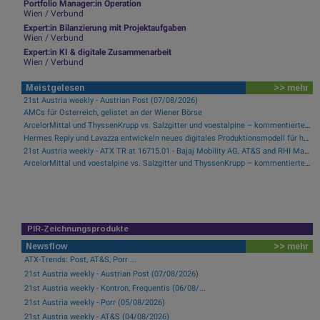
Portfolio Manager:in Operation
Wien / Verbund
Expert:in Bilanzierung mit Projektaufgaben
Wien / Verbund
Expert:in KI & digitale Zusammenarbeit
Wien / Verbund
Meistgelesen
>> mehr
21st Austria weekly - Austrian Post (07/08/2026)
AMCs für Österreich, gelistet an der Wiener Börse
ArcelorMittal und ThyssenKrupp vs. Salzgitter und voestalpine – kommentierter KW 32 Peer Group Watch Stahl
Hermes Reply und Lavazza entwickeln neues digitales Produktionsmodell für hocheffiziente Fertigung
21st Austria weekly - ATX TR at 16715.01 - Bajaj Mobility AG, AT&S and RHI Magnesita best-performing, Österreichische Post with weakest performance (08/08/2026)
ArcelorMittal und voestalpine vs. Salzgitter und ThyssenKrupp – kommentierter KW 17 Peer Group Watch Stahl
PIR-Zeichnungsprodukte
Newsflow
>> mehr
ATX-Trends: Post, AT&S, Porr ...
21st Austria weekly - Austrian Post (07/08/2026)
21st Austria weekly - Kontron, Frequentis (06/08/...
21st Austria weekly - Porr (05/08/2026)
21st Austria weekly - AT&S (04/08/2026)