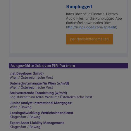
Runplugged
Infos über neue Financial Literacy
Audio Files für die Runplugged App
(kostenfrei downloaden über
http://runplugged.com/spreadit
)
per Newsletter erhalten
Ausgewählte Jobs von PIR-Partnern
.net Developer (f/m/d)
Wien / Österreichische Post
Datenschutzmanager*in Wien (w/m/d)
Wien / Österreichische Post
Stellvertretende Teamleitung (w/m/d)
Logistikzentrum 6965 Wolfurt / Österreichische Post
Junior Analyst International Mortgages*
Wien / Bawag
Leasingabwicklung Vertriebsinnendienst
Klagenfurt / Bawag
Expert Asset Liability Management
Klagenfurt / Bawag