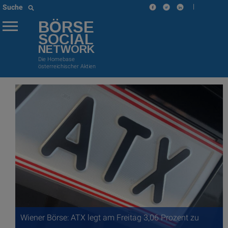
|
Suche
BÖRSE
SOCIAL
NETWORK
Die Homebase
österreichischer Aktien
Wiener Börse: ATX legt am Freitag 3,06 Prozent zu