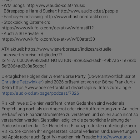
- WM Songs: http://www.audio-cd.at/music
- Börsepeople Harald Suekar: http://www.audio-cd.at/people
- Fanboy-Fundraising: http://www.christian-drastil.com
- Stockpicking Österreich:
https://www.wikifolio.com/de/at/w/wfdrastil1?
- Austria 30 Private IR:
https://www.wikifolio.com/de/at/w/wf00atat30
ATX aktuell: https://www.wienerborse.at/indizes/aktuelle-
indexwerte/preise-mitglieder/??
ISIN=AT0000999982&ID_NOTATION=92866&cHash=49b7ab71e783b
5ef2864ad3c8a5cdbc1
Die täglichen Folgen der Wiener Börse Party (Co-verantwortlich Script:
Christine Petzwinkler
) sind 2026 präsentiert von der Börse Frankfurt /
Xetra https://www.boerse-frankfurt.de/xetraplus . Infos zum Jingle:
https://audio-cd.at/page/podcast/7326
Risikohinweis: Die hier veröffentlichten Gedanken sind weder als
Empfehlung noch als ein Angebot oder eine Aufforderung zum An- oder
Verkauf von Finanzinstrumenten zu verstehen und sollen auch nicht so
verstanden werden. Sie stellen lediglich die persönliche Meinung der
Podcastmacher dar. Der Handel mit Finanzprodukten unterliegt einem
Risiko. Sie können Ihr eingesetztes Kapital verlieren. Und: Bewertungen
bei Apple (oder auch Spotify) machen mir Freude:
http://www.audio-