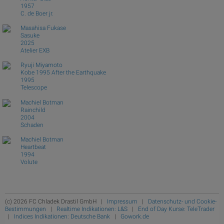
1957
C. de Boer jr.
Masahisa Fukase
Sasuke
2025
Atelier EXB
Ryuji Miyamoto
Kobe 1995 After the Earthquake
1995
Telescope
Machiel Botman
Rainchild
2004
Schaden
Machiel Botman
Heartbeat
1994
Volute
(c) 2026 FC Chladek Drastil GmbH |
Impressum
|
Datenschutz- und Cookie-
Bestimmungen
|
Realtime Indikationen: L&S
|
End of Day Kurse: TeleTrader
|
Indices Indikationen: Deutsche Bank
|
Gowork.de