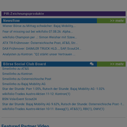
PIR-Zeichnungsprodukte
Newsflow
>> mehr
Wiener Börse zu Mittag schwächer: Bajaj Mobility,...
Fear of missing out bei wikifolio 07.08.26: Alpha...
wikifolio Champion per ..: Simon Weishar mit Szew...
ATX TR-Frühmover: Österreichische Post, AT&S, Str...
DAX-Frühmover: DAIMLER TRUCK HLD..., SAP, Scout24...
Analysten zu Kontron: "Q2 stärkt unser Vertrauen ...
Börse Social Club Board
>> mehr
Smeilinho zu AT&S
Smeilinho zu Kontron
Smeilinho zu Österreichische Post
Smeilinho zu Bajaj Mobility AG
Star der Stunde: Porr 1.05%, Rutsch der Stunde: Bajaj Mobility AG -1.02%
wikifolio-Trades Austro-Aktien 11-12: Kontron(1)
BSN Vola-Event Scout24
Star der Stunde: Bajaj Mobility AG 9.62%, Rutsch der Stunde: Österreichische Post -1.97%
wikifolio-Trades Austro-Aktien 10-11: Bawag(1), AT&S(1), RBI(1), OMV(1)
Featured Partner Video