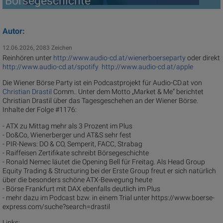
Börsegeschichte
Autor:
12.06.2026, 2083 Zeichen
Reinhören unter
http://www.audio-cd.at/wienerboerseparty
oder direkt
http://www.audio-cd.at/spotify
http://www.audio-cd.at/apple
Die Wiener Börse Party ist ein Podcastprojekt für Audio-CD.at von
Christian Drastil
Comm.. Unter dem Motto „Market & Me“ berichtet
Christian Drastil über das Tagesgeschehen an der Wiener Börse.
Inhalte der Folge #1176:
- ATX zu Mittag mehr als 3 Prozent im Plus
- Do&Co, Wienerberger und AT&S sehr fest
- PIR-News: DO & CO, Semperit, FACC, Strabag
- Raiffeisen Zertifikate schreibt Börsegeschichte
- Ronald Nemec läutet die Opening Bell für Freitag. Als Head Group
Equity Trading & Structuring bei der Erste Group freut er sich natürlich
über die besonders schöne ATX-Bewegung heute
- Börse Frankfurt mit DAX ebenfalls deutlich im Plus
- mehr dazu im Podcast bzw. in einem Trial unter https://www.boerse-
express.com/suche?search=drastil
Links: