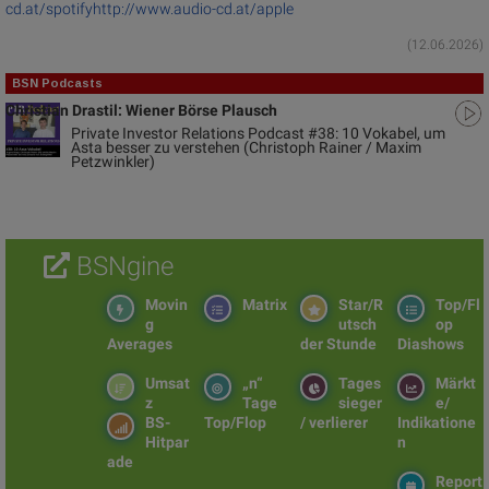
cd.at/spotify
http://www.audio-cd.at/apple
(12.06.2026)
BSN Podcasts
Christian Drastil: Wiener Börse Plausch
Private Investor Relations Podcast #38: 10 Vokabel, um
Asta besser zu verstehen (Christoph Rainer / Maxim
Petzwinkler)
BSNgine
Movin
Matrix
Star/R
Top/Fl
g
utsch
op
Averages
der Stunde
Diashows
Umsat
„n“
Tages
Märkt
z
Tage
sieger
e/
BS-
Top/Flop
/ verlierer
Indikatione
Hitpar
n
ade
Report