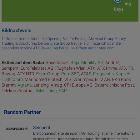
ing
Days
Bildnachweis
1. Ronald Nemec läutet die Opening Bell für Freitag. Als Head Group Equity
Trading & Structuring bei der Erste Group freut er sich natürlich über die
besonders schöne ATX-Bewegung heute >> Öffnen auf photaq.com
Aktien auf dem Radar:
Rosenbauer
,
Bajaj Mobility AG
,
Andritz
,
Semperit
,
EuroTeleSites AG
,
Flughafen Wien
,
ATX
,
ATX Prime
,
ATX TR
,
Bawag
,
ATX NTR
,
Erste Group
,
Porr
,
SBO
,
AT&S
,
Frequentis
,
Kapsch
TrafficCom
,
Marinomed Biotech
,
VIG
,
Warimpex
,
BTV AG
,
BKS Bank
Stamm
,
Agrana
,
Lenzing
,
Amag
,
CPI Europe AG
,
Österreichische Post
,
Telekom Austria
,
UBM
,
Uniqa
,
SAP
.
Random Partner
Semperit
Die börsennotierte Semperit AG Holding ist eine international
ausgerichtete Unternehmensgruppe, die mit ihren beiden