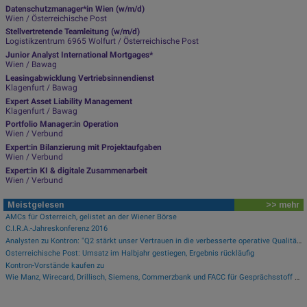
Datenschutzmanager*in Wien (w/m/d)
Wien / Österreichische Post
Stellvertretende Teamleitung (w/m/d)
Logistikzentrum 6965 Wolfurt / Österreichische Post
Junior Analyst International Mortgages*
Wien / Bawag
Leasingabwicklung Vertriebsinnendienst
Klagenfurt / Bawag
Expert Asset Liability Management
Klagenfurt / Bawag
Portfolio Manager:in Operation
Wien / Verbund
Expert:in Bilanzierung mit Projektaufgaben
Wien / Verbund
Expert:in KI & digitale Zusammenarbeit
Wien / Verbund
Meistgelesen
>> mehr
AMCs für Österreich, gelistet an der Wiener Börse
C.I.R.A.-Jahreskonferenz 2016
Analysten zu Kontron: "Q2 stärkt unser Vertrauen in die verbesserte operative Qualität"
Österreichische Post: Umsatz im Halbjahr gestiegen, Ergebnis rückläufig
Kontron-Vorstände kaufen zu
Wie Manz, Wirecard, Drillisch, Siemens, Commerzbank und FACC für Gesprächsstoff sorgten