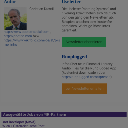
Autor
Useletter
Christian Drastil
Die Useletter "Morning Xpresso" und
"Evening Xtrakt" heben sich deutlich
von den gängigen Newslettern ab.
Beispiele ansehen bzw. kostenfrei
anmelden. Wichtige Börse-Infos
garantiert.
http://www.boerse-social.com
,
http://photaq.com
bzw.
https://www.wikifolio.com/de/at/p/s
Newsletter abonnieren
meilinho
Runplugged
Infos über neue Financial Literacy
Audio Files für die Runplugged App
(kostenfrei downloaden über
http://runplugged.com/spreadit
)
per Newsletter erhalten
Ausgewählte Jobs von PIR-Partnern
.net Developer (f/m/d)
Wien / Österreichische Post