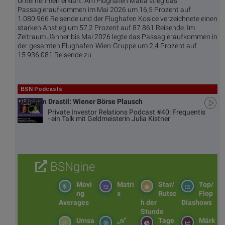
Unternehmen erklärt. Am Flughafen Malta stieg das
Passagieraufkommen im Mai 2026 um 16,5 Prozent auf
1.080.966 Reisende und der Flughafen Kosice verzeichnete einen
starken Anstieg um 57,2 Prozent auf 87.861 Reisende. Im
Zeitraum Jänner bis Mai 2026 legte das Passagieraufkommen in
der gesamten Flughafen-Wien-Gruppe um 2,4 Prozent auf
15.936.081 Reisende zu.
BSN Podcasts
Christian Drastil: Wiener Börse Plausch
Private Investor Relations Podcast #40: Frequentis
- ein Talk mit Geldmeisterin Julia Kistner
BSNgine
Movi
Matri
Star/
Top/
ng
x
Rutsc
Flop
Averages
h der
Diashows
Stunde
Umsa
„n“
Tage
Märk