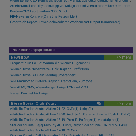
wienerberger-CEO Heimo Scheuch legt Mandat aus gesundheitlichen Gründen nieder
ArcelorMittal und ThyssenKrupp vs. Salzgitter und voestalpine – kommentierter KW 32 Peer Group Watch Stahl
Kontron-CEO kauft weitere 3000 Stück
PIR-News zu Kontron (Christine Petzwinkler)
Österreich-Depots: Etwas schwächerer Wochenstart (Depot Kommentar)
PIR-Zeichnungsprodukte
Newsflow
>> mehr
Frequentis im Fokus: Warum die Wiener Flugsicheru...
Wiener Börse Nebenwerte-Blick: Kapsch TrafficCom ...
Wiener Börse: ATX am Montag unverändert
Wie Marinomed Biotech, Kapsch TrafficCom, Zumtobe...
Wie AT&S, OMV, Wienerberger, Uniqa, EVN und VIG f...
Neues Kursziel für Uniqa
Börse Social Club Board
>> mehr
wikifolio-Trades Austro-Aktien 21-22: OMV(1), Uniqa(1)
wikifolio-Trades Austro-Aktien 19-20: Andritz(1), Österreichische Post(1), OMV(1), Uniqa(1)
wikifolio-Trades Austro-Aktien 18-19: Porr(1), Palfinger(1), voestalpine(1)
Star der Stunde: Bajaj Mobility AG 1.05%, Rutsch der Stunde: CA Immo -1.43%
wikifolio-Trades Austro-Aktien 17-18: OMV(2)
Star der Stunde: RHI Magnesita 1.13%, Rutsch der Stunde: RBI -1.17%