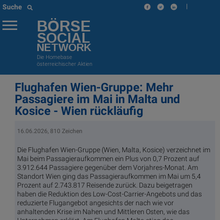
|
Suche
BÖRSE
SOCIAL
NETWORK
Die Homebase
österreichischer Aktien
Flughafen Wien-Gruppe: Mehr
Passagiere im Mai in Malta und
Kosice - Wien rückläufig
16.06.2026, 810 Zeichen
Die Flughafen Wien-Gruppe (Wien, Malta, Kosice) verzeichnet im
Mai beim Passagieraufkommen ein Plus von 0,7 Prozent auf
3.912.644 Passagiere gegenüber dem Vorjahres-Monat. Am
Standort Wien ging das Passagieraufkommen im Mai um 5,4
Prozent auf 2.743.817 Reisende zurück. Dazu beigetragen
haben die Reduktion des Low-Cost-Carrier-Angebots und das
reduzierte Flugangebot angesichts der nach wie vor
anhaltenden Krise im Nahen und Mittleren Osten, wie das