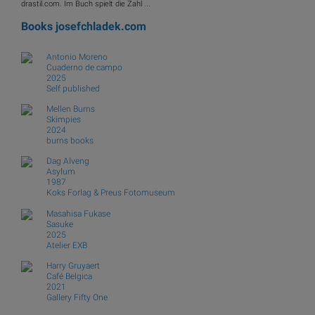
drastil.com. Im Buch spielt die Zahl ...
Books
josefchladek.com
Antonio Moreno
Cuaderno de campo
2025
Self published
Mellen Burns
Skimpies
2024
burns books
Dag Alveng
Asylum
1987
Koks Forlag & Preus Fotomuseum
Masahisa Fukase
Sasuke
2025
Atelier EXB
Harry Gruyaert
Café Belgica
2021
Gallery Fifty One