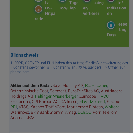
tz
Tage
ssieg
te/
BS-
Top/Flop
er/
Indikation
Hitpa
verlierer
en
rade
Repo
rting
Days
Bildnachweis
1. PORR, ORTNER und ELIN haben den Auftrag für die Süderweiterung des
Flughafens gewonnen © Flughafen Wien , (© Aussender) >> Öffnen auf
photaq.com
Aktien auf dem Radar:
Bajaj Mobility AG
,
Rosenbauer
,
Österreichische Post
,
Semperit
,
EuroTeleSites AG
,
Austriacard
Holdings AG
,
Palfinger
,
Wienerberger
,
Zumtobel
,
FACC
,
Frequentis
,
CPI Europe AG
,
CA Immo
,
Mayr-Melnhof
,
Strabag
,
RBI
,
AT&S
,
Kapsch TrafficCom
,
Marinomed Biotech
,
Wolford
,
Warimpex
,
BKS Bank Stamm
,
Amag
,
DO&CO
,
Porr
,
Telekom
Austria
,
UBM
.