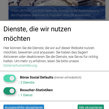
PORR, ORTNER und ELIN haben den Auftrag für die Süderweiterung
des Flughafens gewonnen © Flughafen Wien, (© Aussender)
Dienste, die wir nutzen
Autor
Useletter
Christine
Die Useletter "Morning Xpresso" und
möchten
Petzwinkler
"Evening Xtrakt" heben sich deutlich
von den gängigen Newslettern ab.
Beispiele ansehen bzw. kostenfrei
Hier können Sie die Dienste, die wir auf dieser Website nutzen
anmelden. Wichtige Börse-Infos
Börse Social Network/Magazine
möchten, bewerten und anpassen. Sie haben das Sagen!
garantiert.
Aktivieren oder deaktivieren Sie die Dienste, wie Sie es für richtig
halten.
Um mehr zu erfahren, lesen Sie bitte unsere
Newsletter abonnieren
Datenschutzerklärung
.
Runplugged
Börse Social Defaults
(immer erforderlich)
↓
2
Dienste
Infos über neue Financial Literacy
Audio Files für die Runplugged App
Besucher-Statistiken
(kostenfrei downloaden über
http://runplugged.com/spreadit
)
↓
1
Dienst
per Newsletter erhalten
Ausgewählte akzeptieren
Alle akzeptieren