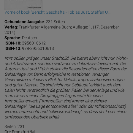
Vorne of book 'Bericht Geschäfts - Tobias Just, Steffen U...
Gebundene Ausgabe
: 231 Seiten
Verlag
: Frankfurter Allgemeine Buch; Auflage: 1. (17. Dezember
2014)
Sprache
: Deutsch
ISBN-10
: 3956010612
ISBN-13
: 978-3956010613
Immobilien prägen unser Stadtbild. Sie bieten aber nicht nur Wohn-
und Arbeitsraum, sondern sind auch ein lukratives Investment. Die
Autoren Just und Uttich stellen die Besonderheiten dieser Form der
Geldanlage vor. Denn erfolgreiche Investitionen verlangen
Generalisten mit einem Blick für Details, Improvisationsvermögen
und guten Nerven. "Es sind nicht nur Gebäude" erklärt auch dem
Laien leicht verständlich die größten Fallen bei der Anlage und wie
man sie vermeidet. Die gängigen Argumente für einen
Immobilienerwerb ("Immobilien sind immer eine sichere
Geldanlage", "die Lage entscheidet alles" oder der Inflationsschutz)
werden untersucht und teilweise widerlegt, so dass der Leser einen
umfassenden Überblick erhält.
Seiten: 231
Ort: Frankfurt/M.