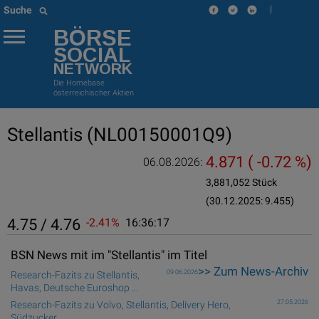
|
Suche
BÖRSE
SOCIAL
NETWORK
Die Homebase
österreichischer Aktien
Stellantis
(NL00150001Q9)
4.871
( -0.72 %)
06.08.2026:
3,881,052 Stück
(30.12.2025: 9.455)
4.75 / 4.76
-2.41%
16:36:17
BSN News mit im "Stellantis" im Titel
>> Zum News-Archiv
09.06.2026
Research-Fazits zu Stellantis,
Havas, Deutsche Euroshop ...
27.05.2026
Research-Fazits zu Volvo, Stellantis, Delivery Hero,
Südzucker ...