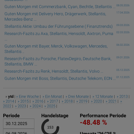
08.05.2026
Guten Morgen mit Commerzbank, Cyan, Bechtle, Stellantis ...
17.04.2026
Guten Morgen mit Delivery Hero, Drägerwerk, Stellantis,
Mercedes-Benz ...
09.03.2026
Stellantis Aktie: Umbau der Führungsebene ( Finanztrends)
02.03.2026
Research-Fazits zu Axa, Stellantis, Hensoldt, Aixtron, Puma
...
06.02.2026
Guten Morgen mit Bayer, Merck, Volkswagen, Mercedes,
Stellantis ..
09.01.2026
Research-Fazits zu Porsche, FlatexDegiro, Deutsche Bank,
Stellantis, BMW ...
05.12.2025
Research-Fazits zu Renk, Hensoldt, Stellantis, Volvo ...
01.12.2025
Guten Morgen mit Boss, Stellantis, Deutsche Telekom, EON ...
»
ytd
|
» Eine Woche
|
» Ein Monat
|
» Drei Monate
|
» 12 Monate
|
» 2013
|
» 2014
|
» 2015
|
» 2016
|
» 2017
|
» 2018
|
» 2019
|
» 2020
|
» 2021
|
»
2022
|
» 2023
|
» 2024
|
» 2025
|
Periode
Handelstage
Performance Periode
-48.48 %
Umsatz '26/'25 %