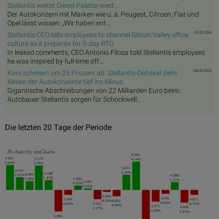
Stellantis weitet Diesel-Palette wied...
Der Autokonzern mit Marken wie u. a. Peugeot, Citroen, Fiat und
Opel lässt wissen: „Wir haben ent...
10.02.2026
Stellantis CEO tells employees to channel Silicon Valley office
culture as it prepares for 5-day RTO
In leaked comments, CEO Antonio Filosa told Stellantis employees
he was inspired by full-time off...
06.02.2026
Kurs schmiert um 25 Prozent ab: Stellantis-Debakel zieht
Aktien der Autokonzerne tief ins Minus
Gigantische Abschreibungen von 22 Milliarden Euro beim
Autobauer Stellantis sorgen für Schockwell...
Die letzten 20 Tage der Periode
JS chart by amCharts
5.281
4.841
5.173
4.14%
3.64%
3.58%
5.071
4.931
2.20%
5.248
4.994
1.85%
4.998
1.45%
1.29%
5.082
1.15%
5.092
0.65%
0.20%
5.009
4.941
5.049
4.871
-0.26%
4.962
-0.60%
-0.69%
5.022
-0.72%
-0.94%
4.971
4.906
-1.37%
-1.69%
-1.83%
5.084