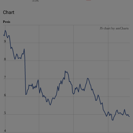
-3.12%
Chart
Preis
JS chart by amCharts
9
8
7
6
5
4