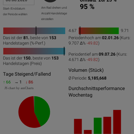
95 %
Am Rad drehen und
Start-/Enddatum
Anzahl Handelstage
der Periode wählen
einstellen
4.67
9.71
1
Das ist der
81.
beste von
153
Periodenhoch am
02.01.26
(Kurs:
0
50
100
0
100
Handelstagen (%-Perf.)
9.707 Δ%
-49.82
)
Periodentief am
09.07.26
(Kurs:
Das ist der
150.
beste von
153
4.671 Δ%
-49.82
)
0
50
100
Handelstagen (Preis)
Volumen (Stück)
Tage Steigend/Fallend
Ø Periode:
5,185,668
↑ 66
→ 1
↓ 86
Durchschnittsperformance
JS chart by amCharts
Wochentag