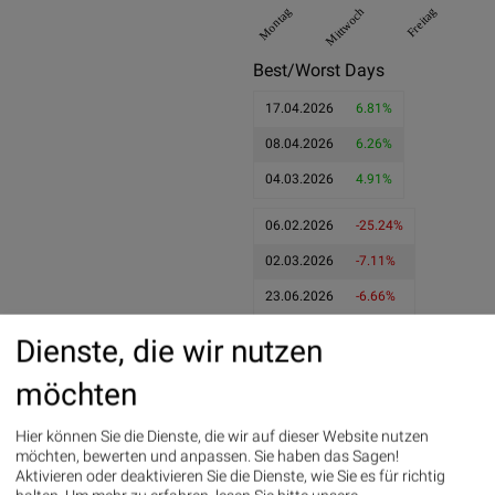
Montag
Mittwoch
Freitag
Best/Worst Days
17.04.2026
6.81%
08.04.2026
6.26%
04.03.2026
4.91%
06.02.2026
-25.24%
02.03.2026
-7.11%
23.06.2026
-6.66%
Pics
Dienste, die wir nutzen
möchten
Hier können Sie die Dienste, die wir auf dieser Website nutzen
finanzmarktmashup.at News
möchten, bewerten und anpassen. Sie haben das Sagen!
Aktivieren oder deaktivieren Sie die Dienste, wie Sie es für richtig
29.07.2026
Stellantis Aktie: 60 Milliarden Euro für Transformation