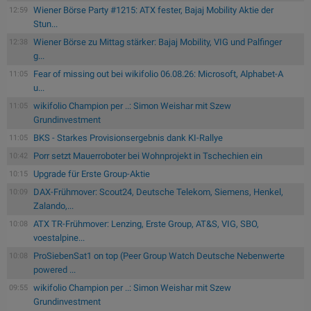
Wiener Börse Party #1215: ATX fester, Bajaj Mobility Aktie der
12:59
Stun...
Wiener Börse zu Mittag stärker: Bajaj Mobility, VIG und Palfinger
12:38
g...
Fear of missing out bei wikifolio 06.08.26: Microsoft, Alphabet-A
11:05
u...
wikifolio Champion per ..: Simon Weishar mit Szew
11:05
Grundinvestment
BKS - Starkes Provisionsergebnis dank KI-Rallye
11:05
Porr setzt Mauerroboter bei Wohnprojekt in Tschechien ein
10:42
Upgrade für Erste Group-Aktie
10:15
DAX-Frühmover: Scout24, Deutsche Telekom, Siemens, Henkel,
10:09
Zalando,...
ATX TR-Frühmover: Lenzing, Erste Group, AT&S, VIG, SBO,
10:08
voestalpine...
ProSiebenSat1 on top (Peer Group Watch Deutsche Nebenwerte
10:08
powered ...
wikifolio Champion per ..: Simon Weishar mit Szew
09:55
Grundinvestment