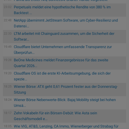
Perpetuals meldet eine hypothetische Rendite von 380 % im
23:02
Backtest ...
NetApp übernimmt JetStream Software, um Cyber-Resilienz und
22:48
Datensi...
LTM arbeitet mit Chainguard zusammen, um die Sicherheit der
22:33
Softwar...
Cloudflare bietet Unternehmen umfassende Transparenz zur
19:49
Überprüfun...
BeOne Medicines meldet Finanzergebnisse für das zweite
19:28
Quartal 2026...
Cloudflare OS ist die erste KI-Arbeitsumgebung, die sich der
19:20
spezie...
Wiener Börse: ATX geht 0,61 Prozent fester aus der Donnerstag-
18:25
Sitzung
Wiener Börse Nebenwerte-Blick: Bajaj Mobility steigt bei hohen
18:24
Umsä...
Zehn Vokabeln für ein Börsen-Debüt: Wie Asta sein
18:17
Geschäftsmodell e...
Wie VIG, AT&S, Lenzing, CA Immo, Wienerberger und Strabag für
18:05