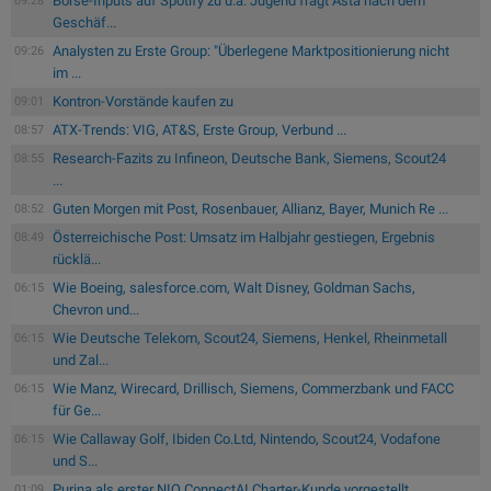
Börse-Inputs auf Spotify zu u.a. Jugend fragt Asta nach dem
09:28
Geschäf...
Analysten zu Erste Group: "Überlegene Marktpositionierung nicht
09:26
im ...
Kontron-Vorstände kaufen zu
09:01
ATX-Trends: VIG, AT&S, Erste Group, Verbund ...
08:57
Research-Fazits zu Infineon, Deutsche Bank, Siemens, Scout24
08:55
...
Guten Morgen mit Post, Rosenbauer, Allianz, Bayer, Munich Re ...
08:52
Österreichische Post: Umsatz im Halbjahr gestiegen, Ergebnis
08:49
rücklä...
Wie Boeing, salesforce.com, Walt Disney, Goldman Sachs,
06:15
Chevron und...
Wie Deutsche Telekom, Scout24, Siemens, Henkel, Rheinmetall
06:15
und Zal...
Wie Manz, Wirecard, Drillisch, Siemens, Commerzbank und FACC
06:15
für Ge...
Wie Callaway Golf, Ibiden Co.Ltd, Nintendo, Scout24, Vodafone
06:15
und S...
Purina als erster NIQ ConnectAI Charter-Kunde vorgestellt
01:09