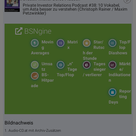
Private Investor Relations Podcast #38: 10 Vokabel,
um Asta besser zu verstehen (Christoph Rainer / Maxim
Petzwinkler)
BSNgine
Movin
Matri
Star/
Top/F
g
x
Rutsc
lop
Averages
h der
Diashows
Stunde
Umsa
„n“
Tages
Märkt
tz
Tage
sieger
e/
BS-
Top/Flop
/ verlierer
Indikatione
Hitpar
n
ade
Repor
ting
Days
Bildnachweis
1. Audio-CD.at mit Archiv-Zusätzen