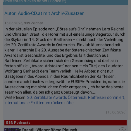
Emittenten rücken näher (Podcast)
Autor: Audio-CD.at mit Archiv-Zusätzen
15.06.2026, 939 Zeichen
In der aktuellen Episode von „Börse aufs Ohr" nehmen Lars Reichel
und Christian Drastil die Hörer mit auf eine launige Siegertour durch
die Skybar im 14. Stock der Raiffeisen – direkt nach der Verleihung
der 20. Zertifikate Awards in Österreich. Ein Jubiläumsabend mit
klarer Hierarchie Die 20. Ausgabe der österreichischen Zertifikate
Awards ist Geschichte, und das Ergebnis fällt deutlich aus:
Raiffeisen Zertifikate sichert sich den Gesamtsieg und darf sich
fortan offiziell „Award-Aristokrat" nennen – ein Titel, den Laudator
Wolfgang Gerhardt dem Team verlieh. Heike Arbter, nicht nur
Gastgeberin des Abends in den Räumlichkeiten der Raiffeisen,
sondern auch frisch wiedergewählte EUSIPA-Präsidentin, nahm die
Auszeichnung mit sichtlichem Stolz entgegen. „Ich habe das beste
Team von allen, da bin ich ganz überzeugt davon....
Weiterlesen:
20. Zertifikate Awards Österreich: Raiffeisen dominiert,
internationale Emittenten rücken näher
(15.06.2026)
BSN Podcasts
Christian Drastil: Wiener Börse Plausch