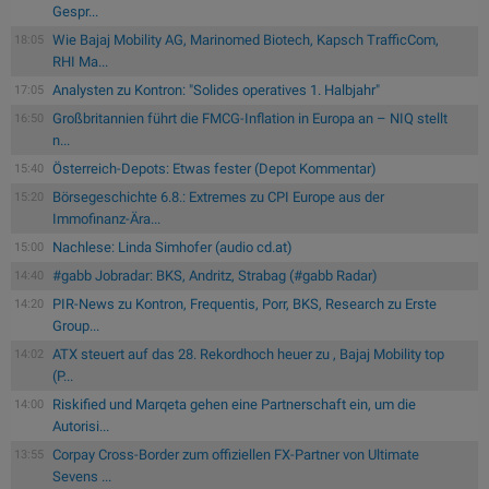
Gespr...
Wie Bajaj Mobility AG, Marinomed Biotech, Kapsch TrafficCom,
18:05
RHI Ma...
Analysten zu Kontron: "Solides operatives 1. Halbjahr"
17:05
Großbritannien führt die FMCG-Inflation in Europa an – NIQ stellt
16:50
n...
Österreich-Depots: Etwas fester (Depot Kommentar)
15:40
Börsegeschichte 6.8.: Extremes zu CPI Europe aus der
15:20
Immofinanz-Ära...
Nachlese: Linda Simhofer (audio cd.at)
15:00
#gabb Jobradar: BKS, Andritz, Strabag (#gabb Radar)
14:40
PIR-News zu Kontron, Frequentis, Porr, BKS, Research zu Erste
14:20
Group...
ATX steuert auf das 28. Rekordhoch heuer zu , Bajaj Mobility top
14:02
(P...
Riskified und Marqeta gehen eine Partnerschaft ein, um die
14:00
Autorisi...
Corpay Cross-Border zum offiziellen FX-Partner von Ultimate
13:55
Sevens ...