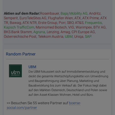
Aktien auf dem Radar:
Rosenbauer
,
Bajaj Mobility AG
,
Andritz
,
Semperit
,
EuroTeleSites AG
,
Flughafen Wien
,
ATX
,
ATX Prime
,
ATX
TR
,
Bawag
,
ATX NTR
,
Erste Group
,
Porr
,
SBO
,
AT&S
,
Frequentis
,
Kapsch TrafficCom
,
Marinomed Biotech
,
VIG
,
Warimpex
,
BTV AG
,
BKS Bank Stamm
,
Agrana
,
Lenzing
,
Amag
,
CPI Europe AG
,
Österreichische Post
,
Telekom Austria
,
UBM
,
Uniqa
,
SAP
.
Random Partner
UBM
Die UBM fokussiert sich auf Immobilienentwicklung und
deckt die gesamte Wertschöpfungskette von Umwidmung
und Baugenehmigung über Planung, Marketing und
Bauabwicklung bis zum Verkauf ab. Der Fokus liegt dabei
auf den Märkten Österreich, Deutschland und Polen sowie
auf den Asset-Klassen Wohnen, Hotel und Büro.
>> Besuchen Sie 55 weitere Partner auf
boerse-
social.com/partner