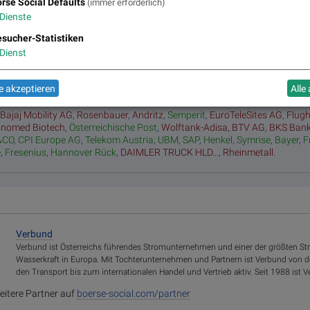
Top/Flop
rse Social Defaults
(immer erforderlich)
Dienste
sucher-Statistiken
Dienst
rmancevergleich YTD, Stand: 14.06.2025
 akzeptieren
Alle
:
Bajaj Mobility AG
,
Rosenbauer
,
Andritz
,
Semperit
,
EuroTeleSites AG
,
Flug
inomed Biotech
,
Österreichische Post
,
Wolftank-Adisa
,
BTV AG
,
BKS Ban
&CO
,
CPI Europe AG
,
Telekom Austria
,
UBM
,
SAP
,
Henkel
,
Symrise
,
Bayer
,
F
e
,
Fresenius
,
Hannover Rück
,
DAIMLER TRUCK HLD...
,
Rheinmetall
.
Verbund
Verbund ist Österreichs führendes Stromunternehmen und einer der größten S
Wasserkraft in Europa. Mit Tochterunternehmen und Partnern ist Verbund von 
den Transport bis zum internationalen Handel und Vertrieb aktiv. Seit 1988 ist 
eitere Partner auf
boerse-social.com/partner