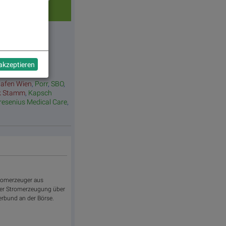
verlierer
 akzeptieren
hafen Wien
,
Porr
,
SBO
,
k Stamm
,
Kapsch
resenius Medical Care
,
tromerzeuger aus
der Stromerzeugung über
Verbund an der Börse.