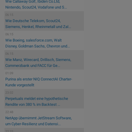
Wie Callaway Golf, Ibiden Co.Ltd,
Nintendo, Scout24, Vodafone und S...
06:15
Wie Deutsche Telekom, Scout24,
Siemens, Henkel, Rheinmetall und Zal...
06:15
Wie Boeing, salesforce.com, Walt
Disney, Goldman Sachs, Chevron und...
06:15
Wie Manz, Wirecard, Drillisch, Siemens,
Commerzbank und FACC für Ge...
01:09
Purina als erster NIQ ConnectAI Charter-
Kunde vorgestellt
23:02
Perpetuals meldet eine hypothetische
Rendite von 380 % im Backtest ...
22:48
NetApp übernimmt JetStream Software,
um Cyber-Resilienz und Datensi...
22:33