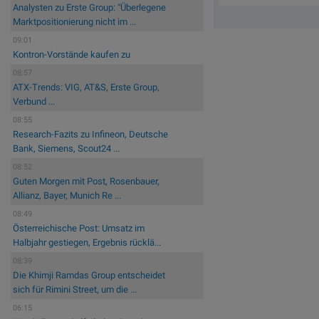
Analysten zu Erste Group: "Überlegene
Marktpositionierung nicht im ...
09:01
Kontron-Vorstände kaufen zu
08:57
ATX-Trends: VIG, AT&S, Erste Group,
Verbund ...
08:55
Research-Fazits zu Infineon, Deutsche
Bank, Siemens, Scout24 ...
08:52
Guten Morgen mit Post, Rosenbauer,
Allianz, Bayer, Munich Re ...
08:49
Österreichische Post: Umsatz im
Halbjahr gestiegen, Ergebnis rücklä...
08:39
Die Khimji Ramdas Group entscheidet
sich für Rimini Street, um die ...
06:15