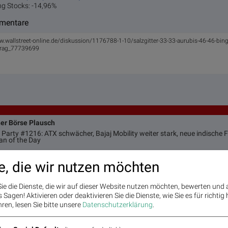
g Stocks: -14,96%
mmentare
w.wallstreet-online.de/diskussion/1176788-1-10/salzgitter-33-33-aurubis-46-46-bin
trag_77739699
ner Börse Plausch
 Party #1216: ATX schwächer, Bajaj Mobility weiter stark, neue indische 
an of the Day
e, die wir nutzen möchten
e
ie die Dienste, die wir auf dieser Website nutzen möchten, bewerten und
Moving
Matrix
Star/Rutsch
Sagen! Aktivieren oder deaktivieren Sie die Dienste, wie Sie es für richtig 
en
Averages
der Stunde
ren, lesen Sie bitte unsere
Datenschutzerklärung
.
BS-Hitparade
Umsatz
„n“ Tage