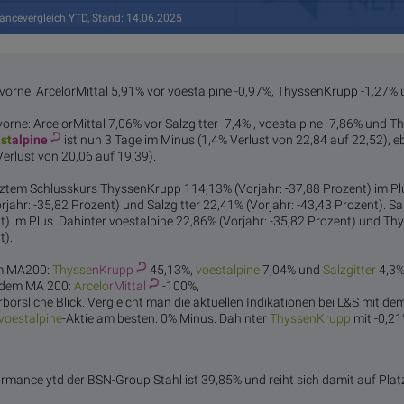
ancevergleich YTD, Stand: 14.06.2025
 vorne: ArcelorMittal 5,91% vor voestalpine -0,97%, ThyssenKrupp -1,27% u
vorne: ArcelorMittal 7,06% vor Salzgitter -7,4% , voestalpine -7,86% und 
st
alpine
ist nun 3 Tage im Minus (1,4% Verlust von 22,84 auf 22,52), 
erlust von 20,06 auf 19,39).
etztem Schlusskurs ThyssenKrupp 114,13% (Vorjahr: -37,88 Prozent) im Pl
jahr: -35,82 Prozent) und Salzgitter 22,41% (Vorjahr: -43,43 Prozent). Sa
nt) im Plus. Dahinter voestalpine 22,86% (Vorjahr: -35,82 Prozent) und 
t).
em MA200:
Thysse
nKrupp
45,13%,
voest
alpine
7,04% und
Salzg
itter
4,3%
r dem MA 200:
Arcelo
rMittal
-100%,
rbörsliche Blick. Vergleicht man die aktuellen Indikationen bei L&S mit de
voest
alpine
-Aktie am besten: 0% Minus. Dahinter
Thysse
nKrupp
mit -0,2
rmance ytd der BSN-Group Stahl ist 39,85% und reiht sich damit auf Platz