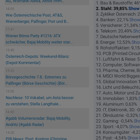
AG, Wolftank-Adisa, Athos Imm...
1. Bau & Baustoffe: 4
2. Stahl: 39,85%
Show 
18:05
3. Zykliker Österreich:
Wie Österreichische Post, AT&S,
4. Banken: 22,1%
Show 
Wienerberger, Palfinger, Porr und B...
5. Versicherer: 21,34%
17:41
6. Telekom: 20,49%
Sho
Wiener Börse Party #1216: ATX
7. Deutsche Nebenwer
8. Energie: 12,53%
Show
schwächer, Bajaj Mobility weiter star...
9. Rohstoffaktien: 9,1
15:40
10. PCB (Printed Circu
Österreich-Depots: Weekend-Bilanz
11. Luftfahrt & Reise:
(Depot Kommentar)
12. Computer, Software
13. Pharma, Chemie, B
15:20
14. MSCI World Bigges
Börsegeschichte 7.8.: Extremes zu
15. Global Innovation
Palfinger (Börse Geschichte) (Bör...
16. Licht und Beleuch
15:00
17. Auto, Motor und Zu
Nachlese: 10 Vokabel, um Asta besser
18. Immobilien: 1,83%
19. Aluminium: 0,63%
zu verstehen; Stella Langthale...
20. IT, Elektronik, 3D: 
14:40
21. Ölindustrie: -0,32%
#gabb Volumensradar: Bajaj Mobility,
22. Gaming: -0,54%
Sho
Andritz (#gabb Radar)
23. Sport: -4,07%
Show 
24. Konsumgüter: -4,
14:20
25. Post: -4,54%
Show l
PIR-News: Post, Kontron (Christine