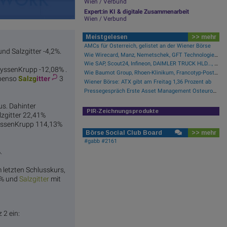
Wien / Verbund
Expert:in KI & digitale Zusammenarbeit
Wien / Verbund
Meistgelesen
>> mehr
AMCs für Österreich, gelistet an der Wiener Börse
nd Salzgitter -4,2%.
Wie Wirecard, Manz, Nemetschek, GFT Technologies, SAP und Rocket Internet für Gesprächsstoff sorgten
Wie SAP, Scout24, Infineon, DAIMLER TRUCK HLD..., Zalando und Allianz für Gesprächsstoff im DAX sorgten
ThyssenKrupp -12,08% .
Wie Baumot Group, Rhoen-Klinikum, Francotyp-Postalia, Tele Columbus, European Lithium und Lanxess für Gesprächsstoff sorgten
ebenso
Salzg
itter
3
Wiener Börse: ATX gibt am Freitag 1,36 Prozent ab
Pressegespräch Erste Asset Management Osteuropa Aktien
us. Dahinter
PIR-Zeichnungsprodukte
lzgitter 22,41%
ThyssenKrupp 114,13%
Börse Social Club Board
>> mehr
#gabb #2161
.
m letzten Schlusskurs,
1% und
Salzg
itter
mit
 2 ein: