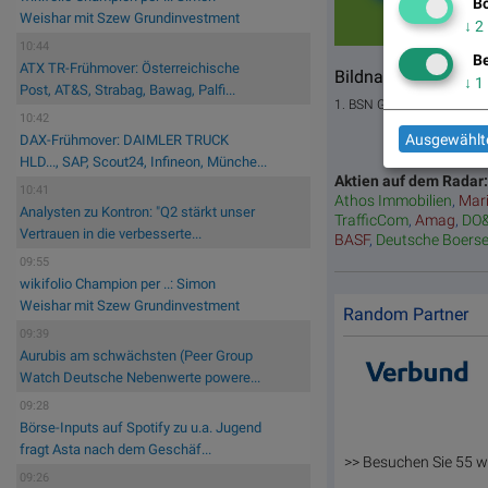
Days
Bö
Weishar mit Szew Grundinvestment
↓
2
10:44
Be
ATX TR-Frühmover: Österreichische
Bildnachweis
↓
1
Post, AT&S, Strabag, Bawag, Palfi...
1. BSN Group Stahl Perfo
10:42
Ausgewählte
DAX-Frühmover: DAIMLER TRUCK
HLD..., SAP, Scout24, Infineon, Münche...
Aktien auf dem Radar
10:41
Athos Immobilien
,
Mar
Analysten zu Kontron: "Q2 stärkt unser
TrafficCom
,
Amag
,
DO
Vertrauen in die verbesserte...
BASF
,
Deutsche Boers
09:55
wikifolio Champion per ..: Simon
Weishar mit Szew Grundinvestment
Random Partner
09:39
Aurubis am schwächsten (Peer Group
Watch Deutsche Nebenwerte powere...
09:28
Börse-Inputs auf Spotify zu u.a. Jugend
fragt Asta nach dem Geschäf...
>> Besuchen Sie 55 w
09:26