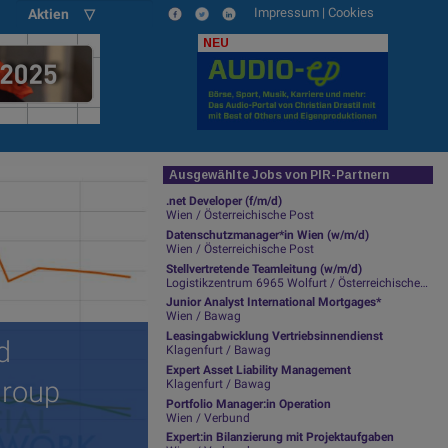
Impressum
|
Cookies
Aktien ▽
NEU
Ausgewählte Jobs von PIR-Partnern
.net Developer (f/m/d)
Wien / Österreichische Post
Datenschutzmanager*in Wien (w/m/d)
Wien / Österreichische Post
Stellvertretende Teamleitung (w/m/d)
Logistikzentrum 6965 Wolfurt / Österreichische Post
Junior Analyst International Mortgages*
Wien / Bawag
Leasingabwicklung Vertriebsinnendienst
d
Klagenfurt / Bawag
Expert Asset Liability Management
Group
Klagenfurt / Bawag
Portfolio Manager:in Operation
Wien / Verbund
Expert:in Bilanzierung mit Projektaufgaben