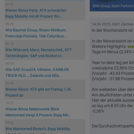
09:32
BSN Group Stahl Perform
Wiener Börse Party: ATX schwächer,
Bajaj Mobility mit 40 Prozent Wo...
14.06.2025, 3601 Zeichen
06:15
In der Wochensicht ist
Wie Baumot Group, Rhoen-Klinikum,
Francotyp-Postalia, Tele Columbus...
In der Monatssicht ist 
06:15
Weitere Highlights:
voe
Wie Wirecard, Manz, Nemetschek, GFT
Tage im Minus (3,34% V
Technologies, SAP und Rocket In...
Year-to-date lag per l
06:15
voestalpine 22,86% (Vor
Wie SAP, Scout24, Infineon, DAIMLER
(Vorjahr: -43,43 Proze
TRUCK HLD..., Zalando und Allia...
(Vorjahr: -37,88 Prozen
18:28
Am weitesten über d
Wiener Börse: ATX gibt am Freitag 1,36
Am deutlichsten unte
Prozent ab
Hier der aktuelle ausse
18:27
so lag um 8:35 Uhr die
Wiener Börse Nebenwerte-Blick:
-0,36% .
Marinomed steigt 8 Prozent, Bajaj Mo...
18:05
Die Durchschnittsperfo
Wie Marinomed Biotech, Bajaj Mobility