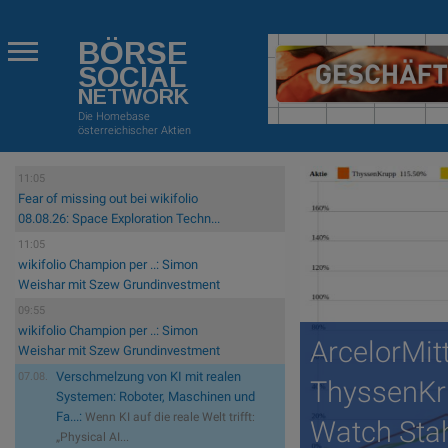
BÖRSE
SOCIAL
NETWORK
Die Homebase
österreichischer Aktien
11:05
Fear of missing out bei wikifolio
08.08.26: Space Exploration Techn...
11:05
wikifolio Champion per ..: Simon
Weishar mit Szew Grundinvestment
09:55
wikifolio Champion per ..: Simon
ArcelorMitt
Weishar mit Szew Grundinvestment
Verschmelzung von KI mit realen
07.08.
ThyssenKr
Systemen: Roboter, Maschinen und
Fa...:
Wenn KI auf die reale Welt trifft:
Watch Sta
„Physical AI...