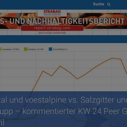
Suche
al und voestalpine vs. Salzgitter un
upp – kommentierter KW 24 Peer 
hl