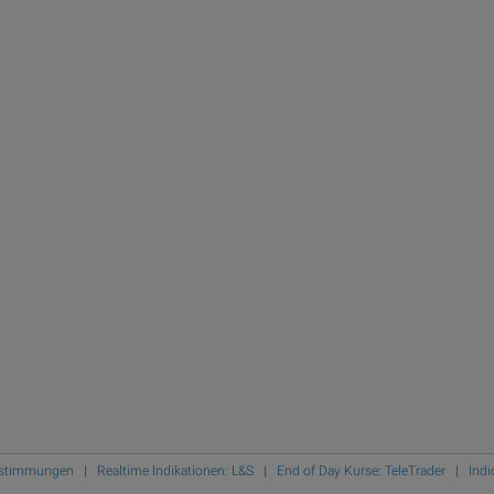
Bestimmungen
|
Realtime Indikationen: L&S
|
End of Day Kurse: TeleTrader
|
Indi