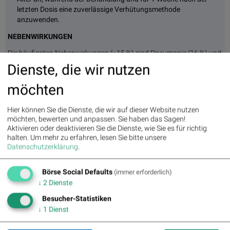
letzten Dosis eine zuverlässige Verhütungsmethode
anzuwenden.
NEBENWIRKUNGEN
Die häufigsten Nebenwirkungen (≥15 %) sind Pneumonie (16 %) und
Fatigue (16 %). Die häufigsten Laborwertveränderungen vom Grad
Dienste, die wir nutzen
3–4 (≥15 %) sind eine Abnahme der Lymphozyten (29 %) und
Neutrophilen (18 %).
möchten
WECHSELWIRKUNGEN MIT ANDEREN ARZNEIMITTELN
Hier können Sie die Dienste, die wir auf dieser Website nutzen
Starke oder moderate CYP3A-Inhibitoren:
Die gleichzeitige
möchten, bewerten und anpassen. Sie haben das Sagen!
Anwendung erhöht die Exposition gegenüber BEQALZI.
Aktivieren oder deaktivieren Sie die Dienste, wie Sie es für richtig
Vermeiden Sie die Anwendung starker CYP3A-Inhibitoren zu
halten.
Um mehr zu erfahren, lesen Sie bitte unsere
Beginn der Behandlung mit BEQALZI und während der
Datenschutzerklärung
.
Dosissteigerung. Vermeiden Sie die Anwendung moderater
CYP3A-Inhibitoren bei Dosen von 1 mg und 2 mg; bei allen
Börse Social Defaults
(immer erforderlich)
anderen Dosen ist die BEQALZI-Dosis bei gleichzeitiger
↓
2
Dienste
Anwendung zu reduzieren. Hinweise zu Dosisanpassungen
finden Sie in der zugelassenen Produktinformation.
Besucher-Statistiken
Starke oder moderate CYP3A-Induktoren:
Die gleichzeitige
↓
1
Dienst
Anwendung verringert die Exposition gegenüber BEQALZI. Die
Anwendung ist zu vermeiden.