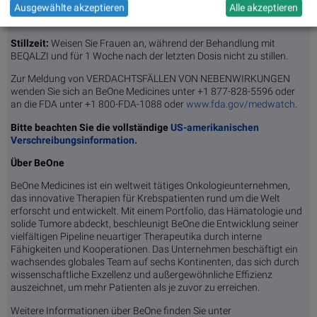
Ausgewählte akzeptieren
Alle akzeptieren
BESONDERE PATIENTENGRUPPEN
Stillzeit:
Weisen Sie Frauen an, während der Behandlung mit
BEQALZI und für 1 Woche nach der letzten Dosis nicht zu stillen.
Zur Meldung von VERDACHTSFÄLLEN VON NEBENWIRKUNGEN
wenden Sie sich an BeOne Medicines unter +1 877-828-5596 oder
an die FDA unter +1 800-FDA-1088 oder
www.fda.gov/medwatch
.
Bitte beachten Sie die vollständige
US-amerikanischen
Verschreibungsinformation.
Über BeOne
BeOne Medicines ist ein weltweit tätiges Onkologieunternehmen,
das innovative Therapien für Krebspatienten rund um die Welt
erforscht und entwickelt. Mit einem Portfolio, das Hämatologie und
solide Tumore abdeckt, beschleunigt BeOne die Entwicklung seiner
vielfältigen Pipeline neuartiger Therapeutika durch interne
Fähigkeiten und Kooperationen. Das Unternehmen beschäftigt ein
wachsendes globales Team auf sechs Kontinenten, das sich durch
wissenschaftliche Exzellenz und außergewöhnliche Effizienz
auszeichnet, um mehr Patienten als je zuvor zu erreichen.
Weitere Informationen über BeOne finden Sie unter