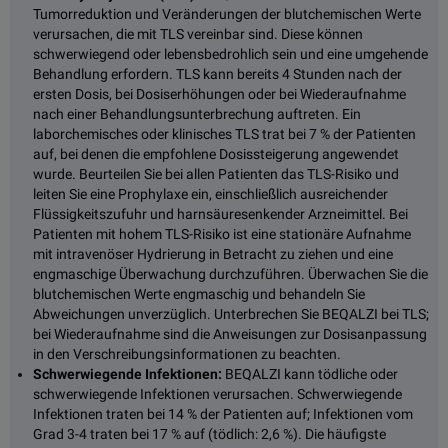
Tumorreduktion und Veränderungen der blutchemischen Werte
verursachen, die mit TLS vereinbar sind. Diese können
schwerwiegend oder lebensbedrohlich sein und eine umgehende
Behandlung erfordern. TLS kann bereits 4 Stunden nach der
ersten Dosis, bei Dosiserhöhungen oder bei Wiederaufnahme
nach einer Behandlungsunterbrechung auftreten. Ein
laborchemisches oder klinisches TLS trat bei 7 % der Patienten
auf, bei denen die empfohlene Dosissteigerung angewendet
wurde. Beurteilen Sie bei allen Patienten das TLS-Risiko und
leiten Sie eine Prophylaxe ein, einschließlich ausreichender
Flüssigkeitszufuhr und harnsäuresenkender Arzneimittel. Bei
Patienten mit hohem TLS-Risiko ist eine stationäre Aufnahme
mit intravenöser Hydrierung in Betracht zu ziehen und eine
engmaschige Überwachung durchzuführen. Überwachen Sie die
blutchemischen Werte engmaschig und behandeln Sie
Abweichungen unverzüglich. Unterbrechen Sie BEQALZI bei TLS;
bei Wiederaufnahme sind die Anweisungen zur Dosisanpassung
in den Verschreibungsinformationen zu beachten.
Schwerwiegende Infektionen:
BEQALZI kann tödliche oder
schwerwiegende Infektionen verursachen. Schwerwiegende
Infektionen traten bei 14 % der Patienten auf; Infektionen vom
Grad 3-4 traten bei 17 % auf (tödlich: 2,6 %). Die häufigste