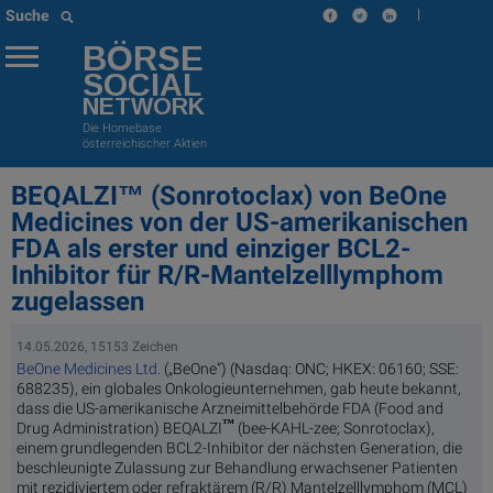
|
Suche
BÖRSE
SOCIAL
NETWORK
Die Homebase
österreichischer Aktien
BEQALZI™ (Sonrotoclax) von BeOne
Medicines von der US-amerikanischen
FDA als erster und einziger BCL2-
Inhibitor für R/R-Mantelzelllymphom
zugelassen
14.05.2026, 15153 Zeichen
BeOne Medicines Ltd.
(„BeOne“) (Nasdaq: ONC; HKEX: 06160; SSE:
688235), ein globales Onkologieunternehmen, gab heute bekannt,
dass die US-amerikanische Arzneimittelbehörde FDA (Food and
™
Drug Administration) BEQALZI
(bee-KAHL-zee; Sonrotoclax),
einem grundlegenden BCL2-Inhibitor der nächsten Generation, die
beschleunigte Zulassung zur Behandlung erwachsener Patienten
mit rezidiviertem oder refraktärem (R/R) Mantelzelllymphom (MCL)