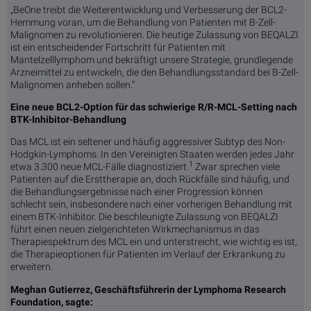
„BeOne treibt die Weiterentwicklung und Verbesserung der BCL2-
Hemmung voran, um die Behandlung von Patienten mit B-Zell-
Malignomen zu revolutionieren. Die heutige Zulassung von BEQALZI
ist ein entscheidender Fortschritt für Patienten mit
Mantelzelllymphom und bekräftigt unsere Strategie, grundlegende
Arzneimittel zu entwickeln, die den Behandlungsstandard bei B-Zell-
Malignomen anheben sollen.“
Eine neue BCL2-Option für das schwierige R/R-MCL-Setting nach
BTK-Inhibitor-Behandlung
Das MCL ist ein seltener und häufig aggressiver Subtyp des Non-
Hodgkin-Lymphoms. In den Vereinigten Staaten werden jedes Jahr
1
etwa 3.300 neue MCL-Fälle diagnostiziert.
Zwar sprechen viele
Patienten auf die Ersttherapie an, doch Rückfälle sind häufig, und
die Behandlungsergebnisse nach einer Progression können
schlecht sein, insbesondere nach einer vorherigen Behandlung mit
einem BTK-Inhibitor. Die beschleunigte Zulassung von BEQALZI
führt einen neuen zielgerichteten Wirkmechanismus in das
Therapiespektrum des MCL ein und unterstreicht, wie wichtig es ist,
die Therapieoptionen für Patienten im Verlauf der Erkrankung zu
erweitern.
Meghan Gutierrez, Geschäftsführerin der Lymphoma Research
Foundation, sagte: