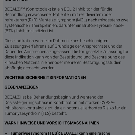
BEQALZI™ (Sonrotoclax) ist ein BCL-2-Inhibitor, der für die
Behandlung erwachsener Patienten mit rezidiviertem oder
refraktärem (R/R) Mantelzelllymphom (MCL) nach mindestens zwei
systemischen Therapielinien, darunter ein Bruton-Tyrosinkinase-
(BTK)-Inhibitor, indiziert ist.
Diese Indikation wurde im Rahmen eines beschleunigten
Zulassungsverfahrens auf Grundlage der Ansprechrate und der
Dauer des Ansprechens zugelassen. Die fortgesetzte Zulassung für
diese Indikation kann von der Bestätigung und Beschreibung des
klinischen Nutzens in einer oder mehreren Bestätigungsstudien
abhängig gemacht werden.
WICHTIGE SICHERHEITSINFORMATIONEN
GEGENANZEIGEN
BEQALZI ist bei Behandlungsbeginn und während der
Dosissteigerungsphase in Kombination mit starken CYP3A-
Inhibitoren kontraindiziert, da ein potenziell erhöhtes Risiko für ein
Tumorlysesyndrom (TLS) besteht.
WARNHINWEISE UND VORSICHTSMASSNAHMEN
Tumorlysesyndrom (TLS):
BEQALZI kann eine rasche