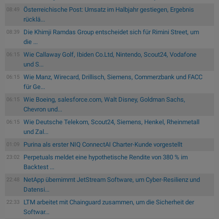
Österreichische Post: Umsatz im Halbjahr gestiegen, Ergebnis
08:49
rücklä...
Die Khimji Ramdas Group entscheidet sich für Rimini Street, um
08:39
die ...
Wie Callaway Golf, Ibiden Co.Ltd, Nintendo, Scout24, Vodafone
06:15
und S...
Wie Manz, Wirecard, Drillisch, Siemens, Commerzbank und FACC
06:15
für Ge...
Wie Boeing, salesforce.com, Walt Disney, Goldman Sachs,
06:15
Chevron und...
Wie Deutsche Telekom, Scout24, Siemens, Henkel, Rheinmetall
06:15
und Zal...
Purina als erster NIQ ConnectAI Charter-Kunde vorgestellt
01:09
Perpetuals meldet eine hypothetische Rendite von 380 % im
23:02
Backtest ...
NetApp übernimmt JetStream Software, um Cyber-Resilienz und
22:48
Datensi...
LTM arbeitet mit Chainguard zusammen, um die Sicherheit der
22:33
Softwar...