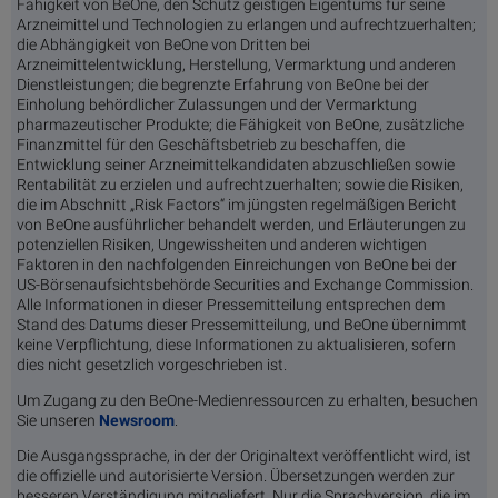
Fähigkeit von BeOne, den Schutz geistigen Eigentums für seine
Arzneimittel und Technologien zu erlangen und aufrechtzuerhalten;
die Abhängigkeit von BeOne von Dritten bei
Arzneimittelentwicklung, Herstellung, Vermarktung und anderen
Dienstleistungen; die begrenzte Erfahrung von BeOne bei der
Einholung behördlicher Zulassungen und der Vermarktung
pharmazeutischer Produkte; die Fähigkeit von BeOne, zusätzliche
Finanzmittel für den Geschäftsbetrieb zu beschaffen, die
Entwicklung seiner Arzneimittelkandidaten abzuschließen sowie
Rentabilität zu erzielen und aufrechtzuerhalten; sowie die Risiken,
die im Abschnitt „Risk Factors“ im jüngsten regelmäßigen Bericht
von BeOne ausführlicher behandelt werden, und Erläuterungen zu
potenziellen Risiken, Ungewissheiten und anderen wichtigen
Faktoren in den nachfolgenden Einreichungen von BeOne bei der
US-Börsenaufsichtsbehörde Securities and Exchange Commission.
Alle Informationen in dieser Pressemitteilung entsprechen dem
Stand des Datums dieser Pressemitteilung, und BeOne übernimmt
keine Verpflichtung, diese Informationen zu aktualisieren, sofern
dies nicht gesetzlich vorgeschrieben ist.
Um Zugang zu den BeOne-Medienressourcen zu erhalten, besuchen
Sie unseren
Newsroom
.
Die Ausgangssprache, in der der Originaltext veröffentlicht wird, ist
die offizielle und autorisierte Version. Übersetzungen werden zur
besseren Verständigung mitgeliefert. Nur die Sprachversion, die im