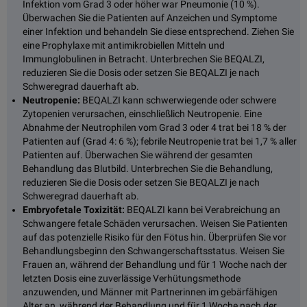
Infektion vom Grad 3 oder höher war Pneumonie (10 %).
Überwachen Sie die Patienten auf Anzeichen und Symptome
einer Infektion und behandeln Sie diese entsprechend. Ziehen Sie
eine Prophylaxe mit antimikrobiellen Mitteln und
Immunglobulinen in Betracht. Unterbrechen Sie BEQALZI,
reduzieren Sie die Dosis oder setzen Sie BEQALZI je nach
Schweregrad dauerhaft ab.
Neutropenie:
BEQALZI kann schwerwiegende oder schwere
Zytopenien verursachen, einschließlich Neutropenie. Eine
Abnahme der Neutrophilen vom Grad 3 oder 4 trat bei 18 % der
Patienten auf (Grad 4: 6 %); febrile Neutropenie trat bei 1,7 % aller
Patienten auf. Überwachen Sie während der gesamten
Behandlung das Blutbild. Unterbrechen Sie die Behandlung,
reduzieren Sie die Dosis oder setzen Sie BEQALZI je nach
Schweregrad dauerhaft ab.
Embryofetale Toxizität:
BEQALZI kann bei Verabreichung an
Schwangere fetale Schäden verursachen. Weisen Sie Patienten
auf das potenzielle Risiko für den Fötus hin. Überprüfen Sie vor
Behandlungsbeginn den Schwangerschaftsstatus. Weisen Sie
Frauen an, während der Behandlung und für 1 Woche nach der
letzten Dosis eine zuverlässige Verhütungsmethode
anzuwenden, und Männer mit Partnerinnen im gebärfähigen
Alter an, während der Behandlung und für 1 Woche nach der