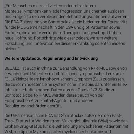
„Für Menschen mit rezidiviertem oder refraktärem
Mantelzelllymphom kann jede Progression Unsicherheit auslösen
und Fragen zu den verbleibenden Behandlungsoptionen aufwerfen.
Die FDA-Zulassung von Sonrotoclax ist ein bedeutender Fortschritt
für die MCL-Gemeinschaft in den USA und gibt Patienten sowie
Familien, die andere verfügbare Therapien ausgeschöpft haben,
neue Hoffnung. Fortschritte wie dieser zeigen, warum weitere
Forschung und Innovation bei dieser Erkrankung so entscheidend
bleiben.“
Weitere Updates zu Regulierung und Entwicklung
BEQALZI ist auch in China zur Behandlung von R/R-MCL sowie von
erwachsenen Patienten mit chronischer lymphatischer Leukämie
(CLL)/kleinzelligem lymphozytischem Lymphom (SLL) zugelassen,
die zuvor mindestens eine systemische Therapie, darunter ein BTK-
Inhibitor, erhalten haben. Daten aus der Phase-1/2-Studie zu
Sonrotoclax bei R/R-MCL werden derzeit auch von der
Europäischen Arzneimittel-Agentur und anderen
Regulierungsbehörden geprüft.
Die US-amerikanische FDA hat Sonrotoclax außerdem den Fast-
Track-Status für Waldenström-Makroglobulinämie (WM) sowie den
Orphan-Drug-Status für die Behandlung erwachsener Patienten mit
WM, multiplem Myelom, akuter myeloischer Leukämie und