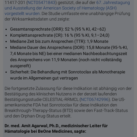
11417-201 (
NCT05471843
) gestützt, die auf der
67.
Jahrestagung
und Ausstellung der American Society of Hematology (ASH)
vorgestellt wurden
. Die Studie umfasste eine unabhängige Prüfung
der Wirksamkeitsdaten und zeigte:
Gesamtansprechrate (ORR): 52 % (95 % KI, 42–62)
Komplettansprechrate (CR): 16 % (95 % KI, 9,1–24,0)
Mediane Zeit bis zum Ansprechen (TTR): 1,9 Monate
Mediane Dauer des Ansprechens (DOR): 15,8 Monate (95-%-KI,
7,4 Monate bis NE) bei einer medianen Nachbeobachtungszeit
des Ansprechens von 11,9 Monaten (noch nicht vollständig
ausgereift)
Sicherheit: Die Behandlung mit Sonrotoclax als Monotherapie
wurde im Allgemeinen gut vertragen
Die fortgesetzte Zulassung für diese Indikation ist abhängig von der
Bestätigung des klinischen Nutzens in der derzeit laufenden
Bestätigungsstudie CELESTIAL-RRMCL (
NCT06742996
). Die US-
amerikanische FDA hat Sonrotoclax für diese Indikation den
Breakthrough-Therapy-Status (BTD) sowie den Fast-Track-Status
und den Orphan-Drug-Status erteilt.
Dr. med. Amit Agarwal, Ph.D., medizinischer Leiter für
Hämatologie bei BeOne Medicines, sagte: