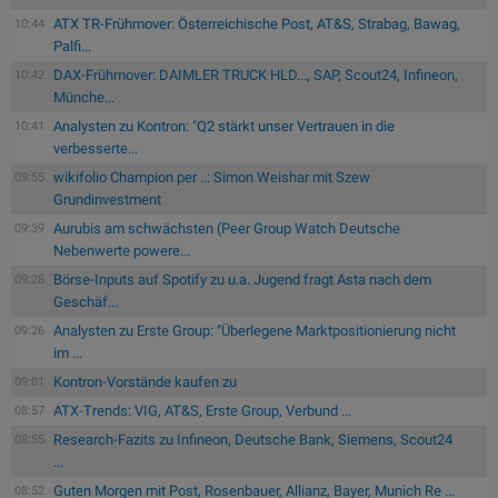
ATX TR-Frühmover: Österreichische Post, AT&S, Strabag, Bawag,
10:44
Palfi...
DAX-Frühmover: DAIMLER TRUCK HLD..., SAP, Scout24, Infineon,
10:42
Münche...
Analysten zu Kontron: "Q2 stärkt unser Vertrauen in die
10:41
verbesserte...
wikifolio Champion per ..: Simon Weishar mit Szew
09:55
Grundinvestment
Aurubis am schwächsten (Peer Group Watch Deutsche
09:39
Nebenwerte powere...
Börse-Inputs auf Spotify zu u.a. Jugend fragt Asta nach dem
09:28
Geschäf...
Analysten zu Erste Group: "Überlegene Marktpositionierung nicht
09:26
im ...
Kontron-Vorstände kaufen zu
09:01
ATX-Trends: VIG, AT&S, Erste Group, Verbund ...
08:57
Research-Fazits zu Infineon, Deutsche Bank, Siemens, Scout24
08:55
...
Guten Morgen mit Post, Rosenbauer, Allianz, Bayer, Munich Re ...
08:52