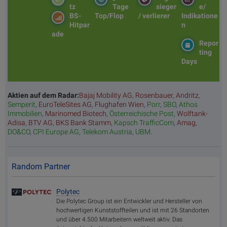
tz
Tage
sieger
e/
BS-
Top/Flop
/ verlierer
Indikatione
Hitpar
n
ade
Repor
ting
Days
Aktien auf dem Radar:
Bajaj Mobility AG
,
Rosenbauer
,
Andritz
,
Semperit
,
EuroTeleSites AG
,
Flughafen Wien
,
Porr
,
SBO
,
Athos
Immobilien
,
Marinomed Biotech
,
Österreichische Post
,
Wolftank-
Adisa
,
BTV AG
,
BKS Bank Stamm
,
Kapsch TrafficCom
,
Amag
,
DO&CO
,
CPI Europe AG
,
Telekom Austria
,
UBM
.
Random Partner
Polytec
Die Polytec Group ist ein Entwickler und Hersteller von
hochwertigen Kunststoffteilen und ist mit 26 Standorten
und über 4.500 Mitarbeitern weltweit aktiv. Das