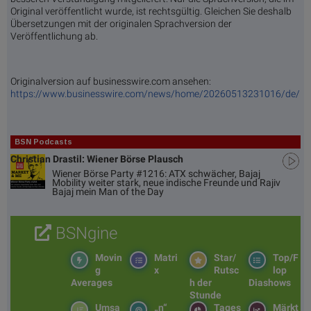
Original veröffentlicht wurde, ist rechtsgültig. Gleichen Sie deshalb
Übersetzungen mit der originalen Sprachversion der
Veröffentlichung ab.
Originalversion auf businesswire.com ansehen:
https://www.businesswire.com/news/home/20260513231016/de/
BSN Podcasts
Christian Drastil: Wiener Börse Plausch
Wiener Börse Party #1216: ATX schwächer, Bajaj
Mobility weiter stark, neue indische Freunde und Rajiv
Bajaj mein Man of the Day
BSNgine
Movin
Matri
Star/
Top/F
g
x
Rutsc
lop
Averages
h der
Diashows
Stunde
Umsa
„n“
Tages
Märkt