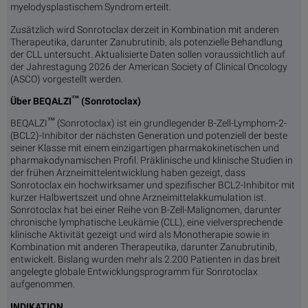
myelodysplastischem Syndrom erteilt.
Zusätzlich wird Sonrotoclax derzeit in Kombination mit anderen
Therapeutika, darunter Zanubrutinib, als potenzielle Behandlung
der CLL untersucht. Aktualisierte Daten sollen voraussichtlich auf
der Jahrestagung 2026 der American Society of Clinical Oncology
(ASCO) vorgestellt werden.
™
Über BEQALZI
(Sonrotoclax)
™
BEQALZI
(Sonrotoclax) ist ein grundlegender B-Zell-Lymphom-2-
(BCL2)-Inhibitor der nächsten Generation und potenziell der beste
seiner Klasse mit einem einzigartigen pharmakokinetischen und
pharmakodynamischen Profil. Präklinische und klinische Studien in
der frühen Arzneimittelentwicklung haben gezeigt, dass
Sonrotoclax ein hochwirksamer und spezifischer BCL2-Inhibitor mit
kurzer Halbwertszeit und ohne Arzneimittelakkumulation ist.
Sonrotoclax hat bei einer Reihe von B-Zell-Malignomen, darunter
chronische lymphatische Leukämie (CLL), eine vielversprechende
klinische Aktivität gezeigt und wird als Monotherapie sowie in
Kombination mit anderen Therapeutika, darunter Zanubrutinib,
entwickelt. Bislang wurden mehr als 2.200 Patienten in das breit
angelegte globale Entwicklungsprogramm für Sonrotoclax
aufgenommen.
INDIKATION