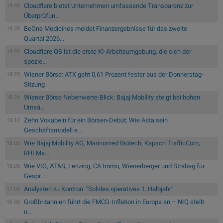
Cloudflare bietet Unternehmen umfassende Transparenz zur
19:49
Überprüfun...
BeOne Medicines meldet Finanzergebnisse für das zweite
19:28
Quartal 2026...
Cloudflare OS ist die erste KI-Arbeitsumgebung, die sich der
19:20
spezie...
Wiener Börse: ATX geht 0,61 Prozent fester aus der Donnerstag-
18:25
Sitzung
Wiener Börse Nebenwerte-Blick: Bajaj Mobility steigt bei hohen
18:24
Umsä...
Zehn Vokabeln für ein Börsen-Debüt: Wie Asta sein
18:17
Geschäftsmodell e...
Wie Bajaj Mobility AG, Marinomed Biotech, Kapsch TrafficCom,
18:05
RHI Ma...
Wie VIG, AT&S, Lenzing, CA Immo, Wienerberger und Strabag für
18:05
Gespr...
Analysten zu Kontron: "Solides operatives 1. Halbjahr"
17:05
Großbritannien führt die FMCG-Inflation in Europa an – NIQ stellt
16:50
n...