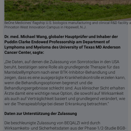
BeOne Medicines' flagship U.S. biologics manufacturing and clinical R&D facility a
Princeton West Innovation Campus in Hopewell, N.J.
Dr. med. Michael Wang, globaler Hauptprüfer und Inhaber der
Puddin Clarke Endowed Professorship am Department of
Lymphoma and Myeloma des University of Texas MD Anderson
Cancer Center, sagte:
„Die Daten, auf denen die Zulassung von Sonrotoclax in den USA
beruht, bestätigen seine Rolle als grundlegende Therapie für das
Mantelzelllymphom nach einer BTK-Inhibitor-Behandlung und
zeigen, dass es eine ausgeprägte Krankheitskontrolle erzielen kann,
wenn die Behandlungsoptionen begrenzt und die
Behandlungsergebnisse schlecht sind. Aus klinischer Sicht erhalten
Ärzte damit eine wichtige neue Option, die sowohl auf Wirksamkeit
als auch auf Verträglichkeit basiert und grundlegend verändert, wie
wir die Therapieabfolge bei dieser Erkrankung betrachten.“
Daten zur Unterstützung der Zulassung
Die beschleunigte Zulassung von BEQALZI wird durch
Wirksamkeits- und Sicherheitsdaten aus der Phase-1/2-Studie BGB-