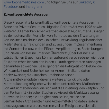
www.beonemedicines.com
und folgen Sie uns auf
LinkedIn
,
X
,
Facebook
und
Instagram
.
Zukunftsgerichtete Aussagen
Diese Pressemitteilung enthält zukunftsgerichtete Aussagen im
Sinne des Private Securities Litigation Reform Act von 1995 sowie
weiterer US-amerikanischer Wertpapiergesetze, darunter Aussagen
zu den potenziellen Vorteilen von Sonrotoclax, den Erwartungen
von BeOne hinsichtlich der klinischen Entwicklung, regulatorischer
Meilensteine, Einreichungen und Zulassungen im Zusammenhang
mit Sonrotoclax sowie den Plänen, Verpflichtungen, Bestrebungen
und Zielen von BeOne unter der Überschrift „Über BeOne“. Die
tatsächlichen Ergebnisse können aufgrund verschiedener wichtiger
Faktoren erheblich von den in den zukunftsgerichteten Aussagen
genannten abweichen. Dazu gehören die Fähigkeit von BeOne, die
Wirksamkeit und Sicherheit seiner Arzneimittelkandidaten
nachzuweisen; die klinischen Ergebnisse seiner
Arzneimittelkandidaten, die eine weitere Entwicklung oder
Marktzulassung möglicherweise nicht unterstützen; Maßnahmen
von Aufsichtsbehörden, die sich auf die Einleitung, den Zeitplan und
den Fortschritt klinischer Studien sowie auf die Marktzulassung
auswirken können; die Fähigkeit von BeOne, mit seinen
vermarkteten Arzneimitteln und Arzneimittelkandidaten, sofern
diese zugelassen werden, kommerziellen Erfolg zu erzielen; die