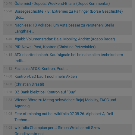
Österreich-Depots: Weekend-Bilanz (Depot Kommentar)
15:40
Börsegeschichte 7.8.: Extremes zu Palfinger (Börse Geschichte)
15:20
(Bör...
Nachlese: 10 Vokabel, um Asta besser zu verstehen; Stella
15:00
Langthale...
#gabb Volumensradar: Bajaj Mobility, Andritz (#gabb Radar)
14:40
PIR-News: Post, Kontron (Christine Petzwinkler)
14:20
ATX charttechnisch: Kaufsignale bei beinahe allen technischem
14:15
Indik...
Fazits zu AT&S, Kontron, Post ...
14:12
Kontron-CEO kauft noch mehr Aktien
14:00
(Christian Drastil)
14:00
DZ Bank bleibt bei Kontron auf "Buy"
13:58
Wiener Börse zu Mittag schwächer: Bajaj Mobility, FACC und
11:33
Agrana g...
Fear of missing out bei wikifolio 07.08.26: Alphabet-A, Dell
11:05
Techno...
wikifolio Champion per ..: Simon Weishar mit Szew
11:05
Grundinvestment