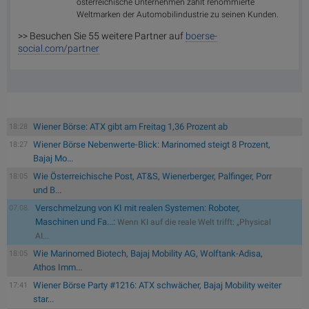
österreichische Unternehmen zählt renommierte
Weltmarken der Automobilindustrie zu seinen Kunden.
>> Besuchen Sie 55 weitere Partner auf
boerse-
social.com/partner
Wiener Börse: ATX gibt am Freitag 1,36 Prozent ab
18:28
Wiener Börse Nebenwerte-Blick: Marinomed steigt 8 Prozent,
18:27
Bajaj Mo...
Wie Österreichische Post, AT&S, Wienerberger, Palfinger, Porr
18:05
und B...
Verschmelzung von KI mit realen Systemen: Roboter,
07.08.
Maschinen und Fa...:
Wenn KI auf die reale Welt trifft: „Physical
AI...
Wie Marinomed Biotech, Bajaj Mobility AG, Wolftank-Adisa,
18:05
Athos Imm...
Wiener Börse Party #1216: ATX schwächer, Bajaj Mobility weiter
17:41
star...