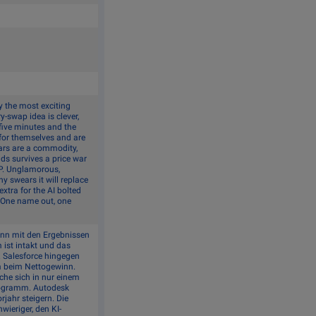
 the most exciting
y-swap idea is clever,
 five minutes and the
y for themselves and are
 cars are a commodity,
nds survives a price war
SAP. Unglamorous,
ny swears it will replace
xtra for the AI bolted
e. One name out, one
nn mit den Ergebnissen
ist intakt und das
 Salesforce hingegen
m beim Nettogewinn.
lche sich in nur einem
programm. Autodesk
ahr steigern. Die
wieriger, den KI-