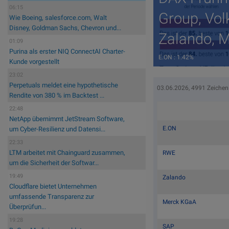
06:15
Group, Vol
Wie Boeing, salesforce.com, Walt
Disney, Goldman Sachs, Chevron und...
Zalando, 
01:09
Purina als erster NIQ ConnectAI Charter-
E.ON : 1.42%
Kunde vorgestellt
23:02
Perpetuals meldet eine hypothetische
03.06.2026, 4991 Zeichen
Rendite von 380 % im Backtest ...
22:48
NetApp übernimmt JetStream Software,
E.ON
um Cyber-Resilienz und Datensi...
22:33
LTM arbeitet mit Chainguard zusammen,
RWE
um die Sicherheit der Softwar...
19:49
Zalando
Cloudflare bietet Unternehmen
umfassende Transparenz zur
Merck KGaA
Überprüfun...
19:28
SAP