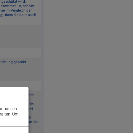
ngeschätzt wird,
 gekommen ist, scheint
me im Vergleich dar.
t, dass die Aktie auch
wichtung gesenkt —
ikifolio Musterdepots
en die historischen
 Quartal für die Aktie
e für Bildungszwecke
 anpassen.
halten.
Um
ls Erster, dass der
 der sich in der Nähe des
nd dem Markennamen