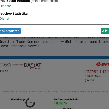
rse Social Defaults
(immer erforderlich)
Dienste
Ka-Ching! Und weiter geht der muntere Bargeldregen. Diesmal freuen wir 
der Dividende der Deutsche Bank.
sucher-Statistiken
ion
Dienst
Wiederanlage der am 01.06. gutgeschriebenen Dividende, sowie der noch 
2
Dividenden (198,347 EUR).
 akzeptieren
Alle
om liefert auf Basis der L&S-Indikationen die Gewinner und Verlierer intr
gänzt durch Trader-Kommentare aus dem wikifolio-Universum und die be
s dem Börse Social Network.