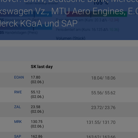
kswagen Vz., MTU Aero Engines, E.
Merck KGaA und SAP
SK last day
EOAN
17.80
18.04/ 18.06
(02.06.)
RWE
55.12
55.56/ 55.62
(02.06.)
ZAL
23.58
23.72/ 23.76
(02.06.)
MRK
130.75
131.55/ 131.70
(02.06.)
SAP
162.86
163.62/ 163.66