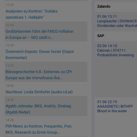
17:05
Zalando
Analysten zu Kontron: "Solides
01.06 13:11
operatives 1. Halbjahr"
Langlaeufer | DIVIWAC9
16:50
Dividenden oder Wach
Großbritannien führt die FMCG-Inflation
SAP
in Europa an – NIQ stellt n...
15:40
02.06 14:10
Celovec | ST4711
Österreich-Depots: Etwas fester (Depot
Probabilistic Investing
Kommentar)
15:20
Börsegeschichte 6.8.: Extremes zu CPI
Europe aus der Immofinanz-Ära...
15:00
Nachlese: Linda Simhofer (audio cd.at)
14:40
01.06 22:19
#gabb Jobradar: BKS, Andritz, Strabag
AAAASSETS | BITHPF
Blood in the water
(#gabb Radar)
14:20
PIR-News zu Kontron, Frequentis, Porr,
BKS, Research zu Erste Group...