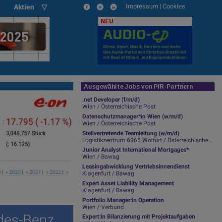
Impressum
|
Cookies
Aktien ▽
NEU
Ausgewählte Jobs von PIR-Partnern
.net Developer (f/m/d)
Wien / Österreichische Post
Datenschutzmanager*in Wien (w/m/d)
Wien / Österreichische Post
Stellvertretende Teamleitung (w/m/d)
Logistikzentrum 6965 Wolfurt / Österreichische Post
Junior Analyst International Mortgages*
Wien / Bawag
Leasingabwicklung Vertriebsinnendienst
Klagenfurt / Bawag
Expert Asset Liability Management
Klagenfurt / Bawag
Portfolio Manager:in Operation
Wien / Verbund
des-Benz
Expert:in Bilanzierung mit Projektaufgaben