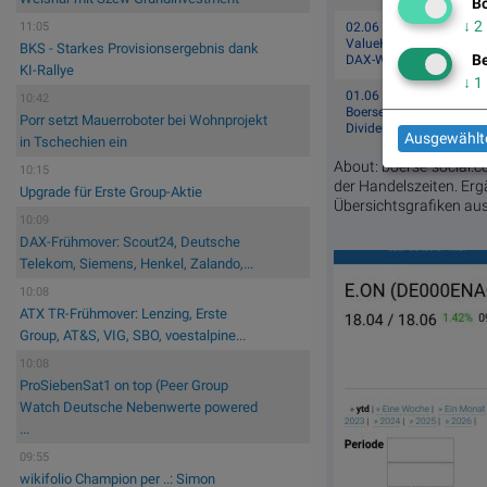
Bö
↓
2
02.06 15:49
11:05
ValueHunter | DAXFIN
BKS - Starkes Provisionsergebnis dank
Be
DAX-Werte Finest Select
KI-Rallye
↓
1
01.06 21:41
10:42
Boersenfred | 000RN25
Porr setzt Mauerroboter bei Wohnprojekt
Dividendenstrategie 2.0
Ausgewählte
in Tschechien ein
About: boerse-social.c
10:15
der Handelszeiten. Er
Upgrade für Erste Group-Aktie
Übersichtsgrafiken au
10:09
DAX-Frühmover: Scout24, Deutsche
Telekom, Siemens, Henkel, Zalando,...
10:08
ATX TR-Frühmover: Lenzing, Erste
Group, AT&S, VIG, SBO, voestalpine...
10:08
ProSiebenSat1 on top (Peer Group
Watch Deutsche Nebenwerte powered
...
09:55
wikifolio Champion per ..: Simon