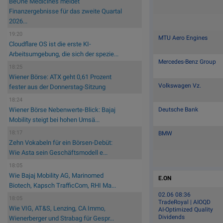
BeOne Medicines meldet
Finanzergebnisse für das zweite Quartal
2026...
19:20
MTU Aero Engines
Cloudflare OS ist die erste KI-
Arbeitsumgebung, die sich der spezie...
Mercedes-Benz Group
18:25
Wiener Börse: ATX geht 0,61 Prozent
Volkswagen Vz.
fester aus der Donnerstag-Sitzung
18:24
Deutsche Bank
Wiener Börse Nebenwerte-Blick: Bajaj
Mobility steigt bei hohen Umsä...
18:17
BMW
Zehn Vokabeln für ein Börsen-Debüt:
Wie Asta sein Geschäftsmodell e...
18:05
Wie Bajaj Mobility AG, Marinomed
E.ON
Biotech, Kapsch TrafficCom, RHI Ma...
02.06 08:36
18:05
TradeRoyal | AIOQD
Wie VIG, AT&S, Lenzing, CA Immo,
AI-Optimized Quality
Dividends
Wienerberger und Strabag für Gespr...