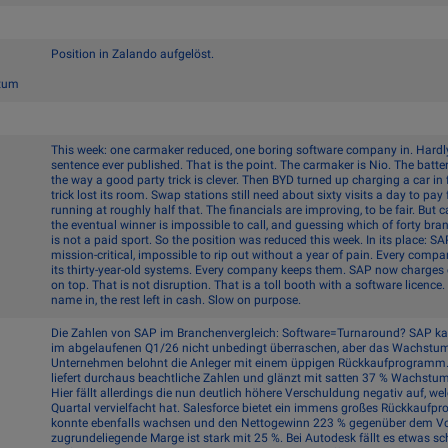
Position in Zalando aufgelöst.
stum
This week: one carmaker reduced, one boring software company in. Hardly
sentence ever published. That is the point. The carmaker is Nio. The batter
the way a good party trick is clever. Then BYD turned up charging a car in
trick lost its room. Swap stations still need about sixty visits a day to pa
running at roughly half that. The financials are improving, to be fair. But
the eventual winner is impossible to call, and guessing which of forty bra
is not a paid sport. So the position was reduced this week. In its place: 
mission-critical, impossible to rip out without a year of pain. Every compa
its thirty-year-old systems. Every company keeps them. SAP now charges e
on top. That is not disruption. That is a toll booth with a software licenc
name in, the rest left in cash. Slow on purpose.
Die Zahlen von SAP im Branchenvergleich: Software=Turnaround? SAP ka
im abgelaufenen Q1/26 nicht unbedingt überraschen, aber das Wachstum 
Unternehmen belohnt die Anleger mit einem üppigen Rückkaufprogramm.
liefert durchaus beachtliche Zahlen und glänzt mit satten 37 % Wachstu
Hier fällt allerdings die nun deutlich höhere Verschuldung negativ auf, we
Quartal vervielfacht hat. Salesforce bietet ein immens großes Rückkauf
konnte ebenfalls wachsen und den Nettogewinn 223 % gegenüber dem Vorj
zugrundeliegende Marge ist stark mit 25 %. Bei Autodesk fällt es etwas sch