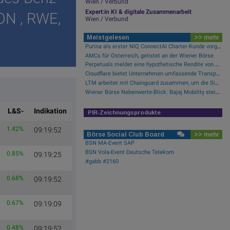
Wien / Verbund
Expert:in KI & digitale Zusammenarbeit
ON , RWE,
Wien / Verbund
Meistgelesen
>> mehr
Purina als erster NIQ ConnectAI Charter-Kunde vorgestellt
AMCs für Österreich, gelistet an der Wiener Börse
Perpetuals meldet eine hypothetische Rendite von 380 % im Backtest der KI-Engine, die die risikofreie Handelsplattform „UpsideOnly“ antreibt
Cloudflare bietet Unternehmen umfassende Transparenz zur Überprüfung und Analyse des KI-Einsatzes
LTM arbeitet mit Chainguard zusammen, um die Sicherheit der Software-Lieferkette durch BlueVerse™ RightLogic zu stärken
Wiener Börse Nebenwerte-Blick: Bajaj Mobility steigt bei hohen Umsätzen mehr als 10 Prozent
L&S-
Indikation
PIR-Zeichnungsprodukte
1.42%
09:19:52
Börse Social Club Board
>> mehr
BSN MA-Event SAP
BSN Vola-Event Deutsche Telekom
0.85%
09:19:25
#gabb #2160
0.68%
09:19:52
0.67%
09:19:09
0.48%
09:19:52