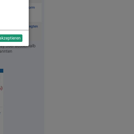
uns über Cash in Form
nicht wieder angelegten
 akzeptieren
aday oder ausserhalb
kannten