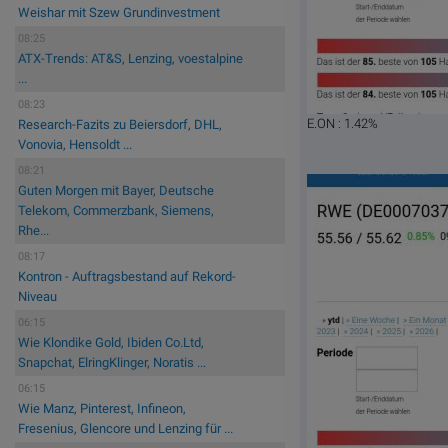
Weishar mit Szew Grundinvestment
08:25
ATX-Trends: AT&S, Lenzing, voestalpine
...
08:23
E.ON : 1.42%
Research-Fazits zu Beiersdorf, DHL,
Vonovia, Hensoldt ...
08:21
Guten Morgen mit Bayer, Deutsche
Telekom, Commerzbank, Siemens,
Rhe...
08:17
Kontron - Auftragsbestand auf Rekord-
Niveau
06:15
Wie Klondike Gold, Ibiden Co.Ltd,
Snapchat, ElringKlinger, Noratis ...
06:15
Wie Manz, Pinterest, Infineon,
Fresenius, Glencore und Lenzing für ...