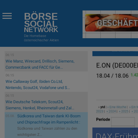
BÖRSE
SOCIAL
NETWORK
Die Homebase
österreichischer Aktien
06:15
Wie Manz, Wirecard, Drillisch, Siemens,
Commerzbank und FACC für Ge...
06:15
Wie Callaway Golf, Ibiden Co.Ltd,
Nintendo, Scout24, Vodafone und S...
06:15
Wie Deutsche Telekom, Scout24,
Siemens, Henkel, Rheinmetall und Zal...
Südkorea und Taiwan dank KI-Boom
05.08.
und Chipnachfrage im Rampenlicht :
Südkorea und Taiwan zählen zu den
DAX-Frühm
wichtigsten Z...