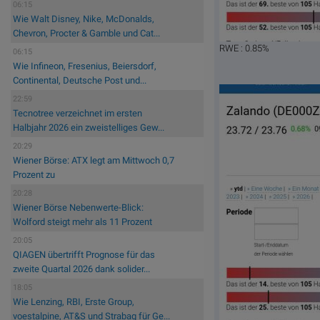
06:15
Wie Walt Disney, Nike, McDonalds,
Chevron, Procter & Gamble und Cat...
RWE : 0.85%
06:15
Wie Infineon, Fresenius, Beiersdorf,
Continental, Deutsche Post und...
22:59
Tecnotree verzeichnet im ersten
Halbjahr 2026 ein zweistelliges Gew...
20:29
Wiener Börse: ATX legt am Mittwoch 0,7
Prozent zu
20:28
Wiener Börse Nebenwerte-Blick:
Wolford steigt mehr als 11 Prozent
20:05
QIAGEN übertrifft Prognose für das
zweite Quartal 2026 dank solider...
18:05
Wie Lenzing, RBI, Erste Group,
voestalpine, AT&S und Strabag für Ge...