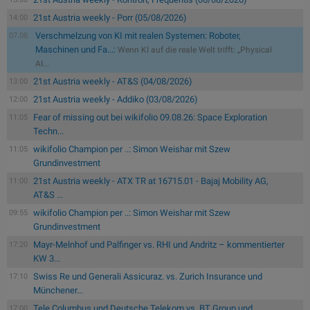
21st Austria weekly - Porr (05/08/2026)
14:00
Verschmelzung von KI mit realen Systemen: Roboter,
07.08.
Maschinen und Fa...:
Wenn KI auf die reale Welt trifft: „Physical
AI...
21st Austria weekly - AT&S (04/08/2026)
13:00
21st Austria weekly - Addiko (03/08/2026)
12:00
Fear of missing out bei wikifolio 09.08.26: Space Exploration
11:05
Techn...
wikifolio Champion per ..: Simon Weishar mit Szew
11:05
Grundinvestment
21st Austria weekly - ATX TR at 16715.01 - Bajaj Mobility AG,
11:00
AT&S ...
wikifolio Champion per ..: Simon Weishar mit Szew
09:55
Grundinvestment
Mayr-Melnhof und Palfinger vs. RHI und Andritz – kommentierter
17:20
KW 3...
Swiss Re und Generali Assicuraz. vs. Zurich Insurance und
17:10
Münchener...
Tele Columbus und Deutsche Telekom vs. BT Group und
17:00