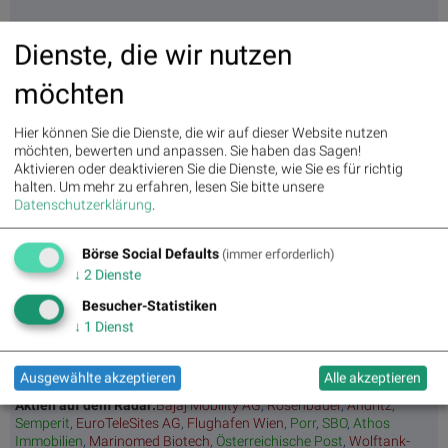
2. Volkswagen Vz. : 2.58%
Dienste, die wir nutzen
3. Siemens : 2.45%
möchten
4. Porsche Automobil Holding : 2.25%
Hier können Sie die Dienste, die wir auf dieser Website nutzen
5. DAIMLER TRUCK HLD... : 2.01%
möchten, bewerten und anpassen. Sie haben das Sagen!
Aktivieren oder deaktivieren Sie die Dienste, wie Sie es für richtig
6. Scout24 : -0.81%
halten.
Um mehr zu erfahren, lesen Sie bitte unsere
Datenschutzerklärung
.
7. RWE : -0.35%
Börse Social Defaults
(immer erforderlich)
8. Deutsche Boerse : -1.31%
↓
2
Dienste
9. HeidelbergCement : -1.51%
Besucher-Statistiken
↓
1
Dienst
10. BMW : -3.06%
Ausgewählte akzeptieren
Alle akzeptieren
Aktien auf dem Radar:
Bajaj Mobility AG
,
Rosenbauer
,
Andritz
,
Semperit
,
EuroTeleSites AG
,
Flughafen Wien
,
Porr
,
SBO
,
Athos
Immobilien
,
Marinomed Biotech
,
Österreichische Post
,
Wolftank-