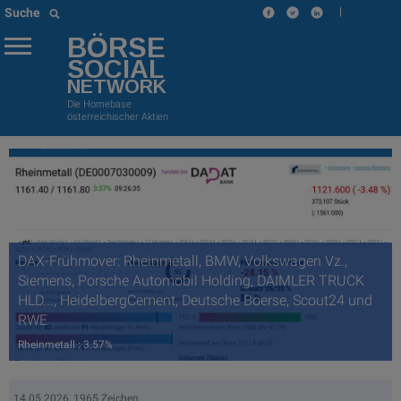
|
Suche
BÖRSE
SOCIAL
NETWORK
Die Homebase
österreichischer Aktien
DAX-Frühmover: Rheinmetall, BMW, Volkswagen Vz.,
Siemens, Porsche Automobil Holding, DAIMLER TRUCK
HLD..., HeidelbergCement, Deutsche Boerse, Scout24 und
RWE
Rheinmetall : 3.57%
14.05.2026, 1965 Zeichen