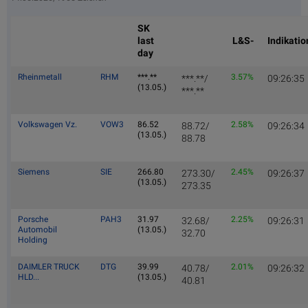
SK
last
L&S-
Indikatio
day
Rheinmetall
RHM
***.**
3.57%
***.**/
09:26:35
(13.05.)
***.**
Volkswagen Vz.
VOW3
86.52
2.58%
88.72/
09:26:34
(13.05.)
88.78
Siemens
SIE
266.80
2.45%
273.30/
09:26:37
(13.05.)
273.35
Porsche
PAH3
31.97
2.25%
32.68/
09:26:31
Automobil
(13.05.)
32.70
Holding
DAIMLER TRUCK
DTG
39.99
2.01%
40.78/
09:26:32
HLD...
(13.05.)
40.81