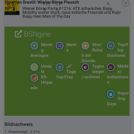
Christian Drastil: Wiener Börse Plausch
2.25
2.01
%
Wiener Börse Party #1216: ATX schwächer, Bajaj
%
%
Mobility weiter stark, neue indische Freunde und Rajiv
Bajaj mein Man of the Day
BSNgine
Movin
Matri
Star/
Top/F
g
x
Rutsc
lop
Averages
h der
Diashows
Stunde
Umsa
„n“
Tages
Märkt
tz
Tage
sieger
e/
BS-
Top/Flop
/ verlierer
Indikatione
Hitpar
n
ade
Repor
ting
Days
Bildnachweis
1. Rheinmetall : 3.57%