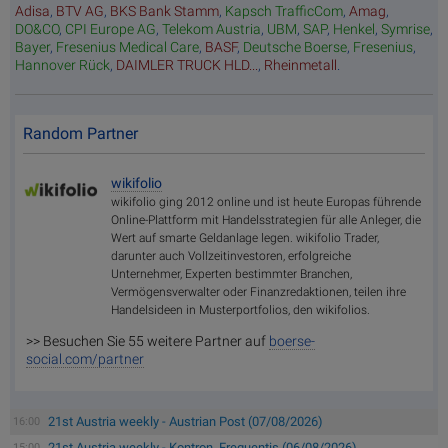
Adisa
,
BTV AG
,
BKS Bank Stamm
,
Kapsch TrafficCom
,
Amag
,
DO&CO
,
CPI Europe AG
,
Telekom Austria
,
UBM
,
SAP
,
Henkel
,
Symrise
,
Bayer
,
Fresenius Medical Care
,
BASF
,
Deutsche Boerse
,
Fresenius
,
Hannover Rück
,
DAIMLER TRUCK HLD...
,
Rheinmetall
.
Random Partner
wikifolio
wikifolio ging 2012 online und ist heute Europas führende
Online-Plattform mit Handelsstrategien für alle Anleger, die
Wert auf smarte Geldanlage legen. wikifolio Trader,
darunter auch Vollzeitinvestoren, erfolgreiche
Unternehmer, Experten bestimmter Branchen,
Vermögensverwalter oder Finanzredaktionen, teilen ihre
Handelsideen in Musterportfolios, den wikifolios.
>> Besuchen Sie 55 weitere Partner auf
boerse-
social.com/partner
21st Austria weekly - Austrian Post (07/08/2026)
16:00
21st Austria weekly - Kontron, Frequentis (06/08/2026)
15:00