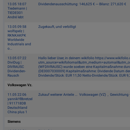
13.05 18:07
Dividendenausschüttung: 146,625 € --- Bilanz: 271,620 €
Tiedemann |
TIEDE001
André lebt
13.05 09:58
Zugekauft, und verbilligt
wolfspelz |
RKNKAKPK
Worldwide
Industrials and
o...
13.05 07:22
Hallo lieber User, in deinem wikifolio https://www.wikif
DiviDug |
utm_source=wikifoliomail&utm_medium=automail&utm_co
DIVRAUSC
(WFDIVRAUSC) wurde soeben eine Kapitalmaßnahme durc
Dividenden-
(DE0007030009) Kapitalmaßnahme: Dividende Datum der D
Rausch
Dividende/Stück: EUR 11,50 Netto-Dividende/Stück: EUR 9,
Volkswagen Vz.
11.05 22:06
Zukauf weiterer Anteile ... Volkswagen (VZ) , Gewichtung 
yannikYBbretzel
| 911718DB
Deutschland
China plus 1
Siemens