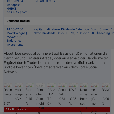
13.05 09:54
Die Luft ist raus
wolfspelz |
HHRKN
DER HANSEAT
Deutsche Boerse
14.05 07:00
Kapitalmaßnahme: Dividende Datum der Durchführung: 14.
MaxxCologne |
Netto-Dividende/Stück: EUR 3,57 Stück: 18,00 Änderung C
MAXXCGN
Endurance
Investments
About: boerse-social.com liefert auf Basis der L&S-Indikationen die
Gewinner und Verlierer intraday oder ausserhalb der Handelszeiten.
Ergänzt durch Trader-Kommentare aus dem wikifolio-Universum
und die bekannten Übersichtsgrafiken aus dem Börse Social
Network.
Rhein
Volks
Siem
Pors
DAIM
Scou
RWE
Deut
Heid
BMW
meta
wage
ens :
che
LER
t24 :
:
sche
elber
:
ll :
n Vz.
2.45
Auto
TRU
-0.81
-0.35
Boer
gCe
-3.06
3.57
:
%
mobil
CK
%
%
se :
ment
%
%
2.58
Holdi
HLD..
-1.31
:
BSN Podcasts
%
ng :
. :
%
-1.51