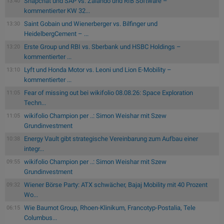
Snapchat und SAP vs. Zalando und RIB Software –
13:40
kommentierter KW 32...
Saint Gobain und Wienerberger vs. Bilfinger und
13:30
HeidelbergCement – ...
Erste Group und RBI vs. Sberbank und HSBC Holdings –
13:20
kommentierter ...
Lyft und Honda Motor vs. Leoni und Lion E-Mobility –
13:10
kommentierter ...
Fear of missing out bei wikifolio 08.08.26: Space Exploration
11:05
Techn...
wikifolio Champion per ..: Simon Weishar mit Szew
11:05
Grundinvestment
Energy Vault gibt strategische Vereinbarung zum Aufbau einer
10:38
integr...
wikifolio Champion per ..: Simon Weishar mit Szew
09:55
Grundinvestment
Wiener Börse Party: ATX schwächer, Bajaj Mobility mit 40 Prozent
09:32
Wo...
Wie Baumot Group, Rhoen-Klinikum, Francotyp-Postalia, Tele
06:15
Columbus...