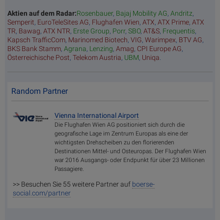
Aktien auf dem Radar:
Rosenbauer
,
Bajaj Mobility AG
,
Andritz
,
Semperit
,
EuroTeleSites AG
,
Flughafen Wien
,
ATX
,
ATX Prime
,
ATX
TR
,
Bawag
,
ATX NTR
,
Erste Group
,
Porr
,
SBO
,
AT&S
,
Frequentis
,
Kapsch TrafficCom
,
Marinomed Biotech
,
VIG
,
Warimpex
,
BTV AG
,
BKS Bank Stamm
,
Agrana
,
Lenzing
,
Amag
,
CPI Europe AG
,
Österreichische Post
,
Telekom Austria
,
UBM
,
Uniqa
.
Random Partner
Vienna International Airport
Die Flughafen Wien AG positioniert sich durch die
geografische Lage im Zentrum Europas als eine der
wichtigsten Drehscheiben zu den florierenden
Destinationen Mittel- und Osteuropas. Der Flughafen Wien
war 2016 Ausgangs- oder Endpunkt für über 23 Millionen
Passagiere.
>> Besuchen Sie 55 weitere Partner auf
boerse-
social.com/partner