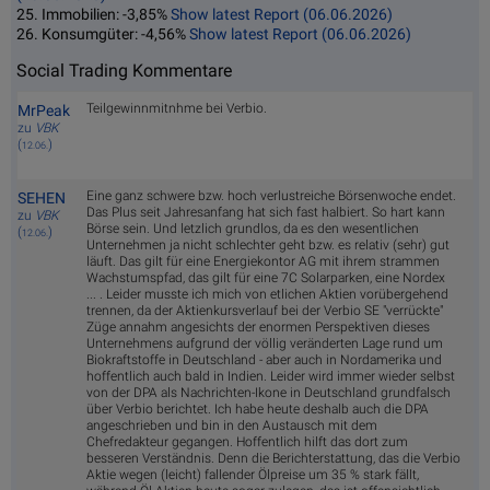
25. Immobilien: -3,85%
Show latest Report (06.06.2026)
26. Konsumgüter: -4,56%
Show latest Report (06.06.2026)
Social Trading Kommentare
Teilgewinnmitnhme bei Verbio.
MrPeak
zu
VBK
(
)
12.06.
Eine ganz schwere bzw. hoch verlustreiche Börsenwoche endet.
SEHEN
Das Plus seit Jahresanfang hat sich fast halbiert. So hart kann
zu
VBK
Börse sein. Und letzlich grundlos, da es den wesentlichen
(
)
12.06.
Unternehmen ja nicht schlechter geht bzw. es relativ (sehr) gut
läuft. Das gilt für eine Energiekontor AG mit ihrem strammen
Wachstumspfad, das gilt für eine 7C Solarparken, eine Nordex
... . Leider musste ich mich von etlichen Aktien vorübergehend
trennen, da der Aktienkursverlauf bei der Verbio SE "verrückte"
Züge annahm angesichts der enormen Perspektiven dieses
Unternehmens aufgrund der völlig veränderten Lage rund um
Biokraftstoffe in Deutschland - aber auch in Nordamerika und
hoffentlich auch bald in Indien. Leider wird immer wieder selbst
von der DPA als Nachrichten-Ikone in Deutschland grundfalsch
über Verbio berichtet. Ich habe heute deshalb auch die DPA
angeschrieben und bin in den Austausch mit dem
Chefredakteur gegangen. Hoffentlich hilft das dort zum
besseren Verständnis. Denn die Berichterstattung, das die Verbio
Aktie wegen (leicht) fallender Ölpreise um 35 % stark fällt,