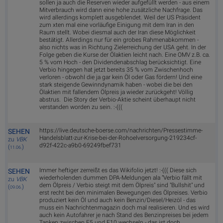
sollen ja auch die Reserven wieder aufgefüllt werden - aus einem
Mitverbrauch wird dann eine hohe zusätzliche Nachfrage. Das
wird allerdings komplett ausgeblendet. Weil der US Präsident
zum xten mal eine vorläufige Einigung mit dem Iran in den
Raum stellt. Wobei diesmal auch der Iran diese Möglichkeit
bestätigt. Allerdings nur für ein grobes Rahmenabkommen -
also nichts was in Richtung Zielerreichung der USA geht. In der
Folge geben die Kurse der Ölaktien leicht nach. Eine OMV z.B. ca.
5 % vom Hoch - den Dividendenabschlag berücksichtigt. Eine
Verbio hingegen hat jetzt bereits 35 % vom Zwischenhoch
verloren - obwohl die ja gar kein Öl oder Gas fördern! Und eine
stark steigende Gewinndynamik haben - wobei die bei den
Ölaktien mit fallendem Ölpreis ja wieder zurückgeht! Völlig
abstrus. Die Story der Verbio-Aktie scheint überhaupt nicht
verstanden worden zu sein. :-(((
https://live.deutsche-boerse.com/nachrichten/Pressestimme-
SEHEN
Handelsblatt-zur-Krise-bei-der-Rohoelversorgung-219234cf-
zu
VBK
d92f-422c-a9b0-69249fbef731
(
)
11.06.
Immer heftiger zerreißt es das Wikifolio jetzt! :-((( Diese sich
SEHEN
wiederholenden dummen DPA-Meldungen ala "Verbio fällt mit
zu
VBK
dem Ölpreis / Verbio steigt mit dem Ölpreis" sind "Bullshit" und
(
)
09.06.
erst recht bei den minimalen Bewegungen des Ölpreises. Verbio
produziert kein Öl und auch kein Benzin/Diesel/Heizöl - das
muss ein Nachrichtenmagazin doch mal realisieren. Und es wird
auch kein Autofahrer je nach Stand des Benzinpreises bei jedem
Tanken zwischen E5 und E10 wechseln - das ist doch