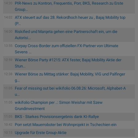
PIR-News zu Kontron, Frequentis, Porr, BKS, Research zu Erste
14:20
Group...
ATX steuert auf das 28. Rekordhoch heuer zu , Bajaj Mobility top
14:02
(P...
Riskified und Marqeta gehen eine Partnerschaft ein, um die
14:00
Autorisi...
Corpay Cross-Border zum offiziellen FX-Partner von Ultimate
13:55
Sevens ...
Wiener Börse Party #1215: ATX fester, Bajaj Mobility Aktie der
12:59
Stun...
Wiener Börse zu Mittag stärker: Bajaj Mobility, VIG und Palfinger
12:38
g...
Fear of missing out bei wikifolio 06.08.26: Microsoft, Alphabet-A
11:05
u...
wikifolio Champion per ..: Simon Weishar mit Szew
11:05
Grundinvestment
BKS - Starkes Provisionsergebnis dank KI-Rallye
11:05
Porr setzt Mauerroboter bei Wohnprojekt in Tschechien ein
10:42
Upgrade für Erste Group-Aktie
10:15