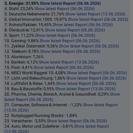
3. Energie: 31,95%
Show latest Report (06.06.2026)
4. Stahl: 23,24%
Show latest Report (06.06.2026)
5. Deutsche Nebenwerte: 21,76%
Show latest Report (13.06.2026)
6. Global Innovation 1000: 19,97%
Show latest Report (06.06.2026)
7. Rohstoffaktien: 19,45%
Show latest Report (06.06.2026)
8. Ölindustrie: 12,91%
Show latest Report (06.06.2026)
9. Sport: 11,22%
Show latest Report (06.06.2026)
10. Gaming: 9,86%
Show latest Report (06.06.2026)
11. Zykliker Österreich: 9,56%
Show latest Report (06.06.2026)
12. Telekom: 8,78%
Show latest Report (06.06.2026)
13. Aluminium: 7,26%
14. Banken: 6,12%
Show latest Report (13.06.2026)
15. Post: 4,41%
Show latest Report (06.06.2026)
16. MSCI World Biggest 10: 4,08%
Show latest Report (06.06.2026)
17. Licht und Beleuchtung: 1,86%
Show latest Report (06.06.2026)
18. Luftfahrt & Reise: 1,44%
Show latest Report (06.06.2026)
19. Bau & Baustoffe: 0,95%
Show latest Report (13.06.2026)
20. Pharma, Chemie, Biotech, Arznei & Gesundheit: 0,29%
Show
latest Report (06.06.2026)
21. Computer, Software & Internet : -1,23%
Show latest Report
(13.06.2026)
22. Runplugged Running Stocks: -1,84%
23. Versicherer: -3,55%
Show latest Report (06.06.2026)
24. Auto, Motor und Zulieferer: -3,81%
Show latest Report
(13.06.2026)