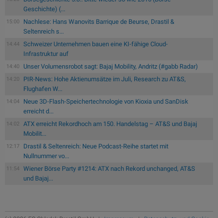
Geschichte) (...
Nachlese: Hans Wanovits Barrique de Beurse, Drastil &
15:00
Seltenreich s...
Schweizer Unternehmen bauen eine KI-fähige Cloud-
14:44
Infrastruktur auf
Unser Volumensrobot sagt: Bajaj Mobility, Andritz (#gabb Radar)
14:40
PIR-News: Hohe Aktienumsätze im Juli, Research zu AT&S,
14:20
Flughafen W...
Neue 3D-Flash-Speichertechnologie von Kioxia und SanDisk
14:04
erreicht d...
ATX erreicht Rekordhoch am 150. Handelstag – AT&S und Bajaj
14:02
Mobilit...
Drastil & Seltenreich: Neue Podcast-Reihe startet mit
12:17
Nullnummer vo...
Wiener Börse Party #1214: ATX nach Rekord unchanged, AT&S
11:54
und Bajaj...