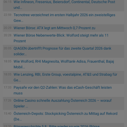
Wie Infineon, Fresenius, Beiersdorf, Continental, Deutsche Post
06:15
und...
Tecnotree verzeichnet im ersten Halbjahr 2026 ein zweistelliges
22:59
Gew...
Wiener Börse: ATX legt am Mittwoch 0,7 Prozent zu
20:29
Wiener Börse Nebenwerte-Blick: Wolford steigt mehr als 11
20:28
Prozent
QIAGEN übertrifft Prognose für das zweite Quartal 2026 dank
20:05
solider...
Wie Wolford, RHI Magnesita, Wolftank-Adisa, Frauenthal, Bajaj
18:05
Mobil...
Wie Lenzing, RBI, Erste Group, voestalpine, AT&S und Strabag für
18:05
Ge...
Paysafe vor den Q2-Zahlen: Was das eCash-Geschäft leisten
17:33
muss
Online Casino schnelle Auszahlung Österreich 2026 – worauf
17:26
Spieler ...
Österreich-Depots: Stockpicking Österreich zu Mittag auf Rekord
15:40
(De...
Börsegeschichte 5.8.: Bitte wieder so wie 2016 (Börse
15:20