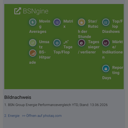
BSNgine
Movin
Matri
Star/
Top/F
g
x
Rutsc
lop
Averages
h der
Diashows
Stunde
Umsa
„n“
Tages
Märkt
tz
Tage
sieger
e/
BS-
Top/Flop
/ verlierer
Indikatione
Hitpar
n
ade
Repor
ting
Days
Bildnachweis
1. BSN Group Energie Performancevergleich YTD, Stand: 13.06.2026
2. Energie >> Öffnen auf photaq.com