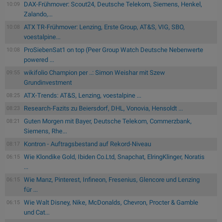
DAX-Frühmover: Scout24, Deutsche Telekom, Siemens, Henkel,
10:09
Zalando,...
ATX TR-Frühmover: Lenzing, Erste Group, AT&S, VIG, SBO,
10:08
voestalpine...
ProSiebenSat1 on top (Peer Group Watch Deutsche Nebenwerte
10:08
powered ...
wikifolio Champion per ..: Simon Weishar mit Szew
09:55
Grundinvestment
ATX-Trends: AT&S, Lenzing, voestalpine ...
08:25
Research-Fazits zu Beiersdorf, DHL, Vonovia, Hensoldt ...
08:23
Guten Morgen mit Bayer, Deutsche Telekom, Commerzbank,
08:21
Siemens, Rhe...
Kontron - Auftragsbestand auf Rekord-Niveau
08:17
Wie Klondike Gold, Ibiden Co.Ltd, Snapchat, ElringKlinger, Noratis
06:15
...
Wie Manz, Pinterest, Infineon, Fresenius, Glencore und Lenzing
06:15
für ...
Wie Walt Disney, Nike, McDonalds, Chevron, Procter & Gamble
06:15
und Cat...