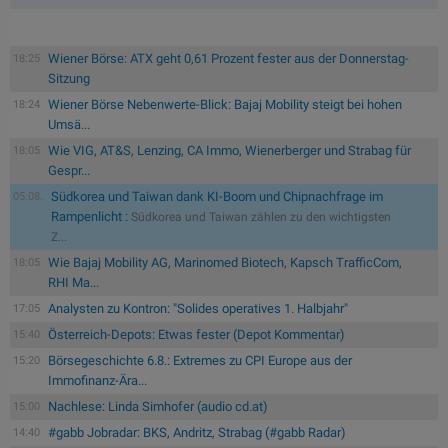
Wiener Börse: ATX geht 0,61 Prozent fester aus der Donnerstag-
18:25
Sitzung
Wiener Börse Nebenwerte-Blick: Bajaj Mobility steigt bei hohen
18:24
Umsä...
Wie VIG, AT&S, Lenzing, CA Immo, Wienerberger und Strabag für
18:05
Gespr...
Südkorea und Taiwan dank KI-Boom und Chipnachfrage im
05.08.
Rampenlicht :
Südkorea und Taiwan zählen zu den wichtigsten
Z...
Wie Bajaj Mobility AG, Marinomed Biotech, Kapsch TrafficCom,
18:05
RHI Ma...
Analysten zu Kontron: "Solides operatives 1. Halbjahr"
17:05
Österreich-Depots: Etwas fester (Depot Kommentar)
15:40
Börsegeschichte 6.8.: Extremes zu CPI Europe aus der
15:20
Immofinanz-Ära...
Nachlese: Linda Simhofer (audio cd.at)
15:00
#gabb Jobradar: BKS, Andritz, Strabag (#gabb Radar)
14:40