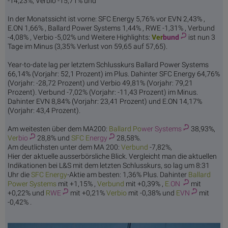
-14,23%, Verbio -15,71% und
In der Monatssicht ist vorne: SFC Energy 5,76% vor EVN 2,43% ,
E.ON 1,66% , Ballard Power Systems 1,44% , RWE -1,31% , Verbund
-4,08% , Verbio -5,02% und Weitere Highlights:
Ver
bund
ist nun 3
Tage im Minus (3,35% Verlust von 59,65 auf 57,65).
Year-to-date lag per letztem Schlusskurs Ballard Power Systems
66,14% (Vorjahr: 52,1 Prozent) im Plus. Dahinter SFC Energy 64,76%
(Vorjahr: -28,72 Prozent) und Verbio 49,81% (Vorjahr: 79,21
Prozent). Verbund -7,02% (Vorjahr: -11,43 Prozent) im Minus.
Dahinter EVN 8,84% (Vorjahr: 23,41 Prozent) und E.ON 14,17%
(Vorjahr: 43,4 Prozent).
Am weitesten über dem MA200:
Ballard Po
wer Systems
38,93%,
Ver
bio
28,8% und
SFC E
nergy
28,58%.
Am deutlichsten unter dem MA 200:
Ver
bund
-7,82%,
Hier der aktuelle ausserbörsliche Blick. Vergleicht man die aktuellen
Indikationen bei L&S mit dem letzten Schlusskurs, so lag um 8:31
Uhr die
SFC E
nergy
-Aktie am besten: 1,36% Plus. Dahinter
Ballard
Po
wer Systems
mit +1,15% ,
Ver
bund
mit +0,39% ,
E.
ON
mit
+0,22% und
R
WE
mit +0,21%
Ver
bio
mit -0,38% und
E
VN
mit
-0,42% .