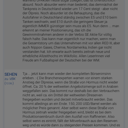
während Öl-Aktien heute sogar zulegen, das ist offensichtlich
absurd. Noch absurder wenn man bedenkt, das demnächst der
Tankpreis in Deutschland wieder um 17 Cent steigt - aber nicht
der Ölpreis. Noch absurder ist die Behauptung, das die
Autofahrer in Deutschland ständig zwischen E5 und E10 beim
Tanken wechseln, weil E10 durch die geringere Steuer ja
eigentlich IMMER günstiger sein muss als E5. Nun denn ... man
erkennt an meiner Positionierung, das ich die
Gewinnmitnahmen anderer in der Verbio SE Aktie für völlig
falsch halte. Das kann man eigentlich nur machen, wenn man
die Gesamtstory um das Unternehmen mit vor allen RED III, aber
auch Nippon Gases, Chemie, Nordamerika, Indien gar nicht
verstanden hat. Ich erwarte auch bereits zeitnah neue und
erhebliche Allzeithochs im Wikifolio. Allen LeserInnen viel
Freude am Fußballspiel der Deutschen bei der WM.
Tja ... jetzt kann man wieder den kompletten Börsenirrsinn
SEHEN
erleben. :-( Die Branchenexperten warnen vor einem starken
zu
VBK
Anstieg der Ölpreise, wenn die Straße von Hormus nicht wieder
(
)
12.06.
öffnet. Ca. 20 % der weltweiten Angebotsmenge soll in Arabien
weggefallen sein. Das kommt nur deshalb bei den Verbrauchern
nicht an, weil ca. ein Drittel der weltweiten Ölreserven
freigegeben wurden und derzeit mitverbraucht werden. Das
kommt alledings an ein Ende. 150, 200 USD/Barrel werden als
möglicher Preis genannt. Aber selbst wenn diese Straße von
Hormus zeitnah wieder freigegeben wird, bleibt es bei dem
Produktionseinbruch durch den Ausfall von Raffinerien. Also
selbst wenn es eintritt, fällt der Mitverbrauch aus den Reserven
weg und es würde dann zu steigenden Preisen kommen. Und es