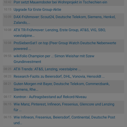
Porr setzt Mauerroboter bei Wohnprojekt in Tschechien ein
10:42
Upgrade für Erste Group-Aktie
10:15
DAX-Frühmover: Scout24, Deutsche Telekom, Siemens, Henkel,
10:09
Zalando,...
ATX TR-Frühmover: Lenzing, Erste Group, AT&S, VIG, SBO,
10:08
voestalpine...
ProSiebenSat1 on top (Peer Group Watch Deutsche Nebenwerte
10:08
powered ...
wikifolio Champion per ..: Simon Weishar mit Szew
09:55
Grundinvestment
ATX-Trends: AT&S, Lenzing, voestalpine ...
08:25
Research-Fazits zu Beiersdorf, DHL, Vonovia, Hensoldt ...
08:23
Guten Morgen mit Bayer, Deutsche Telekom, Commerzbank,
08:21
Siemens, Rhe...
Kontron - Auftragsbestand auf Rekord-Niveau
08:17
Wie Manz, Pinterest, Infineon, Fresenius, Glencore und Lenzing
06:15
für ...
Wie Infineon, Fresenius, Beiersdorf, Continental, Deutsche Post
06:15
und...