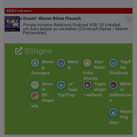
BSN Podcasts
Christian Drastil: Wiener Börse Plausch
Private Investor Relations Podcast #38: 10 Vokabel,
um Asta besser zu verstehen (Christoph Rainer / Maxim
Petzwinkler)
BSNgine
Movin
Matri
Star/
Top/F
g
x
Rutsc
lop
Averages
h der
Diashows
Stunde
Umsa
„n“
Tages
Märkt
tz
Tage
sieger
e/
BS-
Top/Flop
/ verlierer
Indikatione
Hitpar
n
ade
Repor
ting
Days