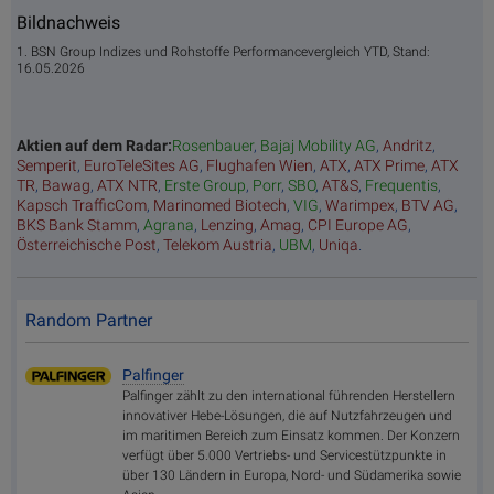
Bildnachweis
1. BSN Group Indizes und Rohstoffe Performancevergleich YTD, Stand:
16.05.2026
Aktien auf dem Radar:
Rosenbauer
,
Bajaj Mobility AG
,
Andritz
,
Semperit
,
EuroTeleSites AG
,
Flughafen Wien
,
ATX
,
ATX Prime
,
ATX
TR
,
Bawag
,
ATX NTR
,
Erste Group
,
Porr
,
SBO
,
AT&S
,
Frequentis
,
Kapsch TrafficCom
,
Marinomed Biotech
,
VIG
,
Warimpex
,
BTV AG
,
BKS Bank Stamm
,
Agrana
,
Lenzing
,
Amag
,
CPI Europe AG
,
Österreichische Post
,
Telekom Austria
,
UBM
,
Uniqa
.
Random Partner
Palfinger
Palfinger zählt zu den international führenden Herstellern
innovativer Hebe-Lösungen, die auf Nutzfahrzeugen und
im maritimen Bereich zum Einsatz kommen. Der Konzern
verfügt über 5.000 Vertriebs- und Servicestützpunkte in
über 130 Ländern in Europa, Nord- und Südamerika sowie