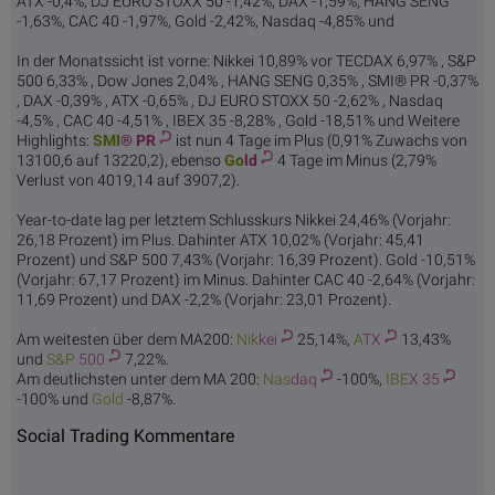
ATX -0,4%, DJ EURO STOXX 50 -1,42%, DAX -1,59%, HANG SENG
-1,63%, CAC 40 -1,97%, Gold -2,42%, Nasdaq -4,85% und
In der Monatssicht ist vorne: Nikkei 10,89% vor TECDAX 6,97% , S&P
500 6,33% , Dow Jones 2,04% , HANG SENG 0,35% , SMI® PR -0,37%
, DAX -0,39% , ATX -0,65% , DJ EURO STOXX 50 -2,62% , Nasdaq
-4,5% , CAC 40 -4,51% , IBEX 35 -8,28% , Gold -18,51% und Weitere
Highlights:
SMI
® PR
ist nun 4 Tage im Plus (0,91% Zuwachs von
13100,6 auf 13220,2), ebenso
Go
ld
4 Tage im Minus (2,79%
Verlust von 4019,14 auf 3907,2).
Year-to-date lag per letztem Schlusskurs Nikkei 24,46% (Vorjahr:
26,18 Prozent) im Plus. Dahinter ATX 10,02% (Vorjahr: 45,41
Prozent) und S&P 500 7,43% (Vorjahr: 16,39 Prozent). Gold -10,51%
(Vorjahr: 67,17 Prozent) im Minus. Dahinter CAC 40 -2,64% (Vorjahr:
11,69 Prozent) und DAX -2,2% (Vorjahr: 23,01 Prozent).
Am weitesten über dem MA200:
Nik
kei
25,14%,
A
TX
13,43%
und
S&P
500
7,22%.
Am deutlichsten unter dem MA 200:
Nas
daq
-100%,
IBE
X 35
-100% und
Go
ld
-8,87%.
Social Trading Kommentare