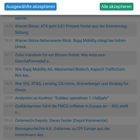
Quartal 2026...
Ausgewählte akzeptieren
Alle akzeptieren
Cloudflare OS ist die erste KI-Arbeitsumgebung, die sich der
19:20
spezie...
Wiener Börse: ATX geht 0,61 Prozent fester aus der Donnerstag-
18:25
Sitzung
Wiener Börse Nebenwerte-Blick: Bajaj Mobility steigt bei hohen
18:24
Umsä...
Zehn Vokabeln für ein Börsen-Debüt: Wie Asta sein
18:17
Geschäftsmodell e...
Wie Bajaj Mobility AG, Marinomed Biotech, Kapsch TrafficCom,
18:05
RHI Ma...
Wie VIG, AT&S, Lenzing, CA Immo, Wienerberger und Strabag für
18:05
Gespr...
Analysten zu Kontron: "Solides operatives 1. Halbjahr"
17:05
Großbritannien führt die FMCG-Inflation in Europa an – NIQ stellt
16:50
n...
Österreich-Depots: Etwas fester (Depot Kommentar)
15:40
Börsegeschichte 6.8.: Extremes zu CPI Europe aus der
15:20
Immofinanz-Ära...