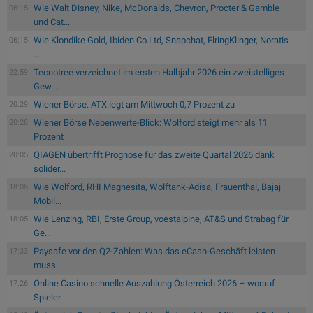
Wie Walt Disney, Nike, McDonalds, Chevron, Procter & Gamble
06:15
und Cat...
Wie Klondike Gold, Ibiden Co.Ltd, Snapchat, ElringKlinger, Noratis
06:15
...
Tecnotree verzeichnet im ersten Halbjahr 2026 ein zweistelliges
22:59
Gew...
Wiener Börse: ATX legt am Mittwoch 0,7 Prozent zu
20:29
Wiener Börse Nebenwerte-Blick: Wolford steigt mehr als 11
20:28
Prozent
QIAGEN übertrifft Prognose für das zweite Quartal 2026 dank
20:05
solider...
Wie Wolford, RHI Magnesita, Wolftank-Adisa, Frauenthal, Bajaj
18:05
Mobil...
Wie Lenzing, RBI, Erste Group, voestalpine, AT&S und Strabag für
18:05
Ge...
Paysafe vor den Q2-Zahlen: Was das eCash-Geschäft leisten
17:33
muss
Online Casino schnelle Auszahlung Österreich 2026 – worauf
17:26
Spieler ...