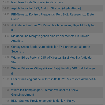
Nachlese: Linda Simhofer (audio cd.at)
15:00
#gabb Jobradar: BKS, Andritz, Strabag (#gabb Radar)
14:40
PIR-News zu Kontron, Frequentis, Porr, BKS, Research zu Erste
14:20
Group...
ATX steuert auf das 28. Rekordhoch heuer zu , Bajaj Mobility top
14:02
(P...
Riskified und Marqeta gehen eine Partnerschaft ein, um die
14:00
Autorisi...
Corpay Cross-Border zum offiziellen FX-Partner von Ultimate
13:55
Sevens ...
Wiener Börse Party #1215: ATX fester, Bajaj Mobility Aktie der
12:59
Stun...
Wiener Börse zu Mittag stärker: Bajaj Mobility, VIG und Palfinger
12:38
g...
Fear of missing out bei wikifolio 06.08.26: Microsoft, Alphabet-A
11:05
u...
wikifolio Champion per ..: Simon Weishar mit Szew
11:05
Grundinvestment
BKS - Starkes Provisionsergebnis dank KI-Rallye
11:05