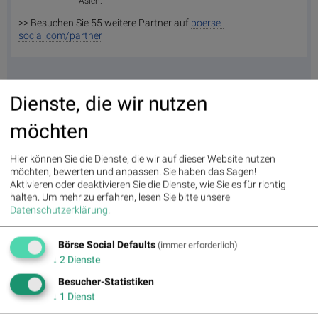
Asien.
>> Besuchen Sie 55 weitere Partner auf
boerse-
social.com/partner
Dienste, die wir nutzen
Purina als erster NIQ ConnectAI Charter-Kunde vorgestellt
01:09
möchten
Perpetuals meldet eine hypothetische Rendite von 380 % im
23:02
Backtest ...
Hier können Sie die Dienste, die wir auf dieser Website nutzen
NetApp übernimmt JetStream Software, um Cyber-Resilienz und
22:48
möchten, bewerten und anpassen. Sie haben das Sagen!
Datensi...
Aktivieren oder deaktivieren Sie die Dienste, wie Sie es für richtig
halten.
Um mehr zu erfahren, lesen Sie bitte unsere
Südkorea und Taiwan dank KI-Boom und Chipnachfrage im
05.08.
Datenschutzerklärung
.
Rampenlicht :
Südkorea und Taiwan zählen zu den wichtigsten
Z...
Börse Social Defaults
(immer erforderlich)
LTM arbeitet mit Chainguard zusammen, um die Sicherheit der
22:33
↓
2
Dienste
Softwar...
Cloudflare bietet Unternehmen umfassende Transparenz zur
19:49
Besucher-Statistiken
Überprüfun...
↓
1
Dienst
BeOne Medicines meldet Finanzergebnisse für das zweite
19:28