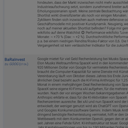
hindeuten, dass der Markt inzwischen nicht mehr ausschließ
Industrieaufschwung setzt, sondern zunehmend breiter aufg
Erholungsszenarien spielt. Meine zentrale Beobachtung wäre
Shortlist wirkt diversifizierter als noch vor einigen Monate
Zyklikern finden sich inzwischen auch mehrere defensive ode
Geschäftsmodelle mit positiver Kursdynamik. Neugierig, we
noch auf meiner aktuellen Shortlist befinden? Folge mir ge
wikifolio auf deine Watchlist 😊 Performance wikifolio "Love
Monate: ~ +70 % (Dax: ~ +2 %). Durchschnittliche Performa
p.a. bei einem niedrigen Rendite/Risiko-Faktor von 0,6. Die
Vergangenheit ist kein verlässlicher Indikator für die zukün
Google mietet für viel Geld Rechenleistung bei Musks Spac
BaRaInvest
Elon Musks Weltraumfirma SpaceX wird in den kommenden
zu
GOOG
(
)
07.06.
920 Millionen Dollar von Google für vermietete Rechenleist
braucht die Computer-Kapazität für seine Dienste mit Künstl
Vereinbarung läuft von Oktober dieses Jahres bis Ende Jun
ähnlichen Deal bezieht auch die KI-Firma Anthropic für 1,25 
Monat in einem mehrjährigen Deal Rechenleistung von Spac
SpaceX seine eigene KI-Firma xAI aufgehen, für die mehrer
wurden. Nach der vor einigen Wochen bekanntgegebenen
Anthropic erklärte er, dass für die KI-Aktivitäten von SpaceX
Rechenzentren ausreiche. Bei xAI und nun SpaceX wird der 
entwickelt, der weniger genutzt wird als ChatGPT von Open
und Googles Konkurrenzsoftware Gemini. Indem Musk Ant
dringend benötigte Rechenleistung vermietet, hilft er den
Wettbewerb mit dem Konkurrenten OpenAI, gegen den er als
seit Jahren eine Fehde führt. KI-Infrastruktur ist teuer. Google
Jahr Kapitalinvestitionen von bis zu 190 Milliarden Dollar in