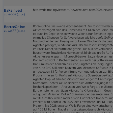
https://de.tradingview.com/news/reuters.com,2026:news
BaRaInvest
zu
GOOG
(
)
07.06.
Börse Online Basiswerte Wochenbericht: Microsoft wieder s
BoerseOnline
Aktien verzögert sich das Comeback mit KI an der Börse. M
zu
MSFT
(
)
09.06.
es auch im Depot eine schwache Woche, nur Berkshire legte
einmalige Chancen für Softwareriesen wie Microsoft, SAP od
Nvidia-Chef Jensen Huang vor gut einer Woche für die bevo
Agenten predigte, wirkte nur kurz: Bei Microsoft, zweitgrößt
im Basis-Depot, verpuffte das große Plus aus der Vorwoche
Bausoftware-Entwicklers Nemetschek blieb das große Auf-
Aktienkurses erspart. Microsoft-Lenker Satya Nadella muss
Konzern sowohl in Rechenzentren als auch bei Software mit
Dafür muss der Konzern die Serie jüngster Ankündigungen 
von rund 340 Millionen Nutzern von Microsoft-Software in
umgesetzen: KI für Verschriftung von Audiodateien, zur B
Programmieren für Profis auf Microsofts Open-Source-Platt
Agenten Copilot arbeitet Microsoft nun enger mit Anthrop
Microsofts Tochter Azure sicherte sich Anthropic jüngst für
Rechenkapazitäten. Analysten von Wells Fargo, die Microso
Euro empfehlen, schätzen Microsofts KI-Umsätze im Geschä
auf gut elf Milliarden Dollar, 13 Prozent der Gesamterlöse. D
mit KI für 2027 wären mehr als ein Fünftel des Konzernums
Prozent wird Azure auch 2027 den Löwenanteil der KI-Erlöse 
Prozent. Bis 2028 erwartet Wells Fargo eine Vervierfachung 
auf 105 Millionen. Nadella muss zeigen, dass sich Microso