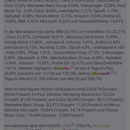
3,48%, Novartis 3,48%, Andritz 1,96%, Pfizer 0,65%, Toyota Motor
Corp. 0,33%, Mercedes-Benz Group 0,04%, Volkswagen -0,28%, Ford
Motor Co. -0,4%, Cisco -0,44%, voestalpine -1,27%, Sanofi -1,74%,
Alphabet -2,08%, Honda Motor -2,72%, Amazon -3,04%, Roche GS
-3,85%, IBM -4,42%, Microsoft -6,22% und GlaxoSmithKline -19,81%.
In der Monatssicht ist vorne: IBM 24,19% vor Ford Motor Co. 23,77%
, Cisco 21,97% , Zumtobel 18,97% , Samsung Electronics 13,49% ,
Honda Motor 11,66% , Johnson & Johnson 7,41% , Andritz 6,42% ,
ams-Osram 6,13% , Novartis 5,33% , Sanofi 4,4% , voestalpine 4,16%
, Intel 3,28% , Pfizer 1,31% , Toyota Motor Corp. 0,73% , Volkswagen
0,39% , Microsoft -4,18% , Mercedes-Benz Group -4,39% , Alphabet
-6,69% , Amazon -10,26% , Roche GS -10,47% und GlaxoSmithKline
-14,1% . Weitere Highlights:
Nova
rtis
ist nun 4 Tage im Plus
(4,04% Zuwachs von 117,34 auf 122,08), ebenso
Micr
osoft
7
Tage im Minus (15,15% Verlust von 460,52 auf 390,74).
Year-to-date lag per letztem Schlusskurs Intel 233,97% (Vorjahr:
84,04 Prozent) im Plus. Dahinter Samsung Electronics 125,5%
(Vorjahr: 81,39 Prozent) und Cisco 56,44% (Vorjahr: 30,12 Prozent).
Mercedes-Benz Group -20,07% (Vorjahr: 11,65 Prozent) im Minus.
Dahinter Microsoft -19,84% (Vorjahr: 14,74 Prozent) und Toyota
Motor Corp. -15,44% (Vorjahr: -5,38 Prozent).
Am weitesten über dem MA200:
In
tel
159,67%,
Samsung