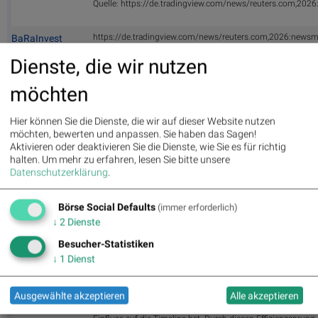
Quelle: https://de.tradingview.com/news/reuters.com,20
https://de.tradingview.com/news/reuters.com,2026:news
BaRaInvest
zu
MSFT
(
)
07.06.
Dienste, die wir nutzen
https://de.tradingview.com/news/reuters.com,2026:new
BaRaInvest
möchten
zu
MSFT
(
)
07.06.
Hier können Sie die Dienste, die wir auf dieser Website nutzen
https://de.tradingview.com/news/reuters.com,2026:new
BaRaInvest
möchten, bewerten und anpassen. Sie haben das Sagen!
zu
MSFT
(
)
07.06.
Aktivieren oder deaktivieren Sie die Dienste, wie Sie es für richtig
halten.
Um mehr zu erfahren, lesen Sie bitte unsere
Datenschutzerklärung
.
Position verdoppelt
wolfspelz
zu
INL
(
)
12.06.
Börse Social Defaults
(immer erforderlich)
↓
2
Dienste
Heute mit SNDK und INTC zwei Testkäufe mit sehr geringem 
TradingEdge
beiden bin ich zügig ausgestoppt worden. Der Markt scheint 
zu
INL
(
)
11.06.
nachhaltige Aufwärtsbewegung zu sein und muss sich erst
Besucher-Statistiken
↓
1
Dienst
IBM - Durchbruch bei Fehlerkorrekturverfahren Wie in früher
MrGoodinhouse
die Fehlerkorrektur einen wesentlichen Flaschenhals bei de
zu
IBM
(
)
11.06.
Ausgewählte akzeptieren
Alle akzeptieren
Quantencomputer dar. IBM ist nun beim Quantum Low-Densi
(qLDPC, ein Fehlerkorrekturcode) ein Durchbruch gelungen, 