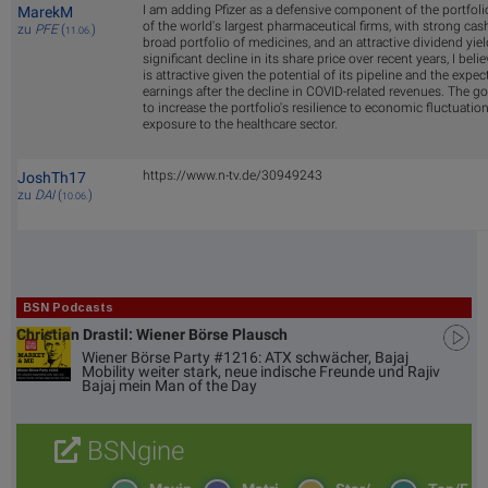
I am adding Pfizer as a defensive component of the portfol
MarekM
of the world's largest pharmaceutical firms, with strong cas
zu
PFE
(
)
11.06.
broad portfolio of medicines, and an attractive dividend yie
significant decline in its share price over recent years, I beli
is attractive given the potential of its pipeline and the expec
earnings after the decline in COVID-related revenues. The go
to increase the portfolio's resilience to economic fluctuatio
exposure to the healthcare sector.
https://www.n-tv.de/30949243
JoshTh17
zu
DAI
(
)
10.06.
BSN Podcasts
Christian Drastil: Wiener Börse Plausch
Wiener Börse Party #1216: ATX schwächer, Bajaj
Mobility weiter stark, neue indische Freunde und Rajiv
Bajaj mein Man of the Day
BSNgine