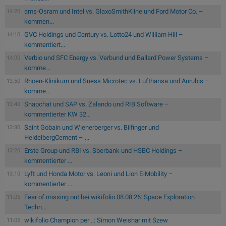
ams-Osram und Intel vs. GlaxoSmithKline und Ford Motor Co. –
14:20
kommen...
GVC Holdings und Century vs. Lotto24 und William Hill –
14:10
kommentiert...
Verbio und SFC Energy vs. Verbund und Ballard Power Systems –
14:00
komme...
Rhoen-Klinikum und Suess Microtec vs. Lufthansa und Aurubis –
13:50
komme...
Snapchat und SAP vs. Zalando und RIB Software –
13:40
kommentierter KW 32...
Saint Gobain und Wienerberger vs. Bilfinger und
13:30
HeidelbergCement – ...
Erste Group und RBI vs. Sberbank und HSBC Holdings –
13:20
kommentierter ...
Lyft und Honda Motor vs. Leoni und Lion E-Mobility –
13:10
kommentierter ...
Fear of missing out bei wikifolio 08.08.26: Space Exploration
11:05
Techn...
wikifolio Champion per ..: Simon Weishar mit Szew
11:05