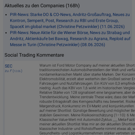
Aktuelles zu den Companies (168h)
PIR-News: Starke DO & CO-News, Andritz-Großauftrag, Neues zu
Kontron, Semperit, Post, Research zu RBI und Erste Group,
SpaceX im global market (Christine Petzwinkler) (11.06.2026)
PIR-News: Neue Aktie für die Wiener Börse, News zu Strabag und
Andritz, Aktienkäufe bei Bawag, Research zu Agrana, Reploid auf
Messe in Turin (Christine Petzwinkler) (08.06.2026)
Social Trading Kommentare
Warum ist Ford Motor Company auf meiner aktuellen Shortl
SEC
traditionsreichsten Automobilherstellern der Welt und verf
zu
F
(
)
12.06.
nordamerikanischen Markt über starke Marken. Der Konzern 
Elektromobilität, erzielt aber weiterhin den Großteil seiner 
Fahrzeugen und Nutzfahrzeugen. Ein KUV von 0,3 empfinde 
niedrig. Auch das KBV von 1,6 wirkt im historischen Verglei
Relative Stärke von 128 signalisiert eine langsamere, aber 
Trendentwicklung. Meine zentrale These wäre, dass der Markt
robuste Ertragskraft des Kerngeschäfts neu bewertet. Risike
Margendruck, Konkurrenz im EV-Markt und konjunkturell
auf meiner Shortlist: Günstige Bewertung und möglicher B
stabilen Gewinnen. Meine Risikoeinschätzung (1–10): 6 Me
Klassischer Value-Wert mit Automobil-Zyklus ___ Meta-Fazit
meiner aktuellen Shortlist Was mir an der aktuellen Shortlist 
klassischer Industrie- und Rohstoffwerte nimmt etwas ab,
Gesundheits- und Logistikunternehmen stärker vertreten si