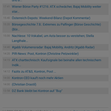
und B...
Wiener Börse Party #1216: ATX schwächer, Bajaj Mobility weiter
17:41
star...
Österreich-Depots: Weekend-Bilanz (Depot Kommentar)
15:40
Börsegeschichte 7.8.: Extremes zu Palfinger (Börse Geschichte)
15:20
(Bör...
Nachlese: 10 Vokabel, um Asta besser zu verstehen; Stella
15:00
Langthale...
#gabb Volumensradar: Bajaj Mobility, Andritz (#gabb Radar)
14:40
PIR-News: Post, Kontron (Christine Petzwinkler)
14:20
ATX charttechnisch: Kaufsignale bei beinahe allen technischem
14:15
Indik...
Fazits zu AT&S, Kontron, Post ...
14:12
Kontron-CEO kauft noch mehr Aktien
14:00
(Christian Drastil)
14:00
DZ Bank bleibt bei Kontron auf "Buy"
13:58