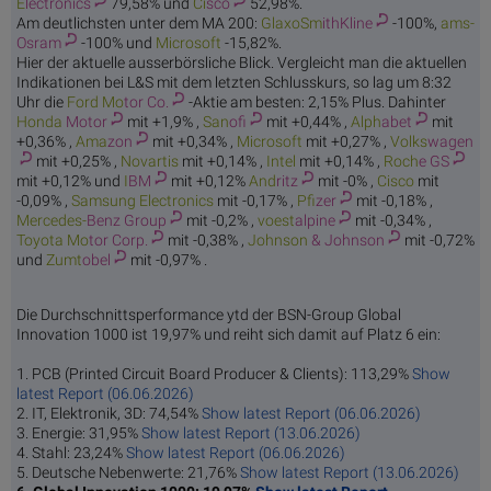
E
lectronics
79,58% und
Ci
sco
52,98%.
Am deutlichsten unter dem MA 200:
GlaxoSm
ithKline
-100%,
ams-
Osram
-100% und
Micr
osoft
-15,82%.
Hier der aktuelle ausserbörsliche Blick. Vergleicht man die aktuellen
Indikationen bei L&S mit dem letzten Schlusskurs, so lag um 8:32
Uhr die
Ford Mo
tor Co.
-Aktie am besten: 2,15% Plus. Dahinter
Honda
Motor
mit +1,9% ,
San
ofi
mit +0,44% ,
Alph
abet
mit
+0,36% ,
Ama
zon
mit +0,34% ,
Micr
osoft
mit +0,27% ,
Volks
wagen
mit +0,25% ,
Nova
rtis
mit +0,14% ,
In
tel
mit +0,14% ,
Roch
e GS
mit +0,12% und
I
BM
mit +0,12%
And
ritz
mit -0% ,
Ci
sco
mit
-0,09% ,
Samsung E
lectronics
mit -0,17% ,
Pfi
zer
mit -0,18% ,
Mercedes-
Benz Group
mit -0,2% ,
voest
alpine
mit -0,34% ,
Toyota Mo
tor Corp.
mit -0,38% ,
Johnson
& Johnson
mit -0,72%
und
Zumt
obel
mit -0,97% .
Die Durchschnittsperformance ytd der BSN-Group Global
Innovation 1000 ist 19,97% und reiht sich damit auf Platz 6 ein:
1. PCB (Printed Circuit Board Producer & Clients): 113,29%
Show
latest Report (06.06.2026)
2. IT, Elektronik, 3D: 74,54%
Show latest Report (06.06.2026)
3. Energie: 31,95%
Show latest Report (13.06.2026)
4. Stahl: 23,24%
Show latest Report (06.06.2026)
5. Deutsche Nebenwerte: 21,76%
Show latest Report (13.06.2026)