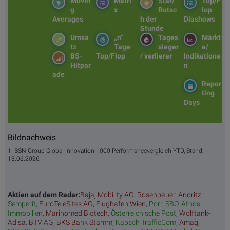
Movin
Matri
Star/
Top/F
g
x
Rutsc
lop
Averages
h der
Diashows
Stunde
Umsa
„n“
Tages
Märkt
tz
Tage
sieger
e/
BS-
Top/Flop
/ verlierer
Indikatione
Hitpar
n
ade
Repor
ting
Days
Bildnachweis
1. BSN Group Global Innovation 1000 Performancevergleich YTD, Stand:
13.06.2026
Aktien auf dem Radar:
Bajaj Mobility AG
,
Rosenbauer
,
Andritz
,
Semperit
,
EuroTeleSites AG
,
Flughafen Wien
,
Porr
,
SBO
,
Athos
Immobilien
,
Marinomed Biotech
,
Österreichische Post
,
Wolftank-
Adisa
,
BTV AG
,
BKS Bank Stamm
,
Kapsch TrafficCom
,
Amag
,