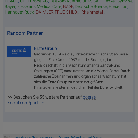
DO&CO
,
CPI Europe AG
,
Telekom Austria
,
UBM
,
SAP
,
Henkel
,
Symrise
,
Bayer
,
Fresenius Medical Care
,
BASF
,
Deutsche Boerse
,
Fresenius
,
Hannover Rück
,
DAIMLER TRUCK HLD...
,
Rheinmetall
.
Random Partner
Erste Group
Gegründet 1819 als die „Erste österreichische Spar-Casse“,
ging die Erste Group 1997 mit der Strategie, ihr
Retailgeschäft in die Wachstumsmärkte Zentral- und
Osteuropas (CEE) auszuweiten, an die Wiener Börse. Durch
zahlreiche Übernahmen und organisches Wachstum hat
sich die Erste Group zu einem der größten
Finanzdienstleister im östlichen Teil der EU entwickelt.
>> Besuchen Sie 55 weitere Partner auf
boerse-
social.com/partner
wikifolio Champion per ..: Simon Weishar mit Szew
09:55