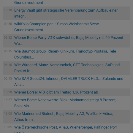
Grundinvestment
Energy Vault gibt strategische Vereinbarung zum Aufbau einer
10:38
integr...
wikifolio Champion per ..: Simon Weishar mit Szew
09:55
Grundinvestment
Wiener Börse Party: ATX schwächer, Bajaj Mobility mit 40 Prozent
09:32
Wo...
Wie Baumot Group, Rhoen-Klinikum, Francotyp-Postalia, Tele
06:15
Columbus...
Wie Wirecard, Manz, Nemetschek, GFT Technologies, SAP und
06:15
Rocket In...
Wie SAP, Scout24, Infineon, DAIMLER TRUCK HLD..., Zalando und
06:15
Allia...
Wiener Börse: ATX gibt am Freitag 1,36 Prozent ab
18:28
Wiener Börse Nebenwerte-Blick: Marinomed steigt 8 Prozent,
18:27
Bajaj Mo...
Wie Marinomed Biotech, Bajaj Mobility AG, Wolftank-Adisa,
18:05
Athos Imm...
Wie Österreichische Post, AT&S, Wienerberger, Palfinger, Porr
18:05