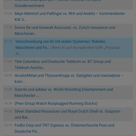
Grundinvestment
Mayr-Melnhof und Palfinger vs. RHI und Andritz – kommentierter
17:20
KW 3...
Swiss Re und Generali Assicuraz. vs. Zurich Insurance und
17:10
Münchener...
Verschmelzung von KI mit realen Systemen: Roboter,
07.08.
Maschinen und Fa...:
Wenn KI auf die reale Welt trifft: „Physical
AI...
Tele Columbus und Deutsche Telekom vs. BT Group und
17:00
Telekom Austria...
ArcelorMittal und ThyssenKrupp vs. Salzgitter und voestalpine –
16:50
kom...
Garmin und adidas vs. World Wrestling Entertainment und
16:40
Manchester ...
(Peer Group Watch Runplugged Running Stocks)
16:30
Silver Standard Resources und Royal Dutch Shell vs. Gazprom
16:20
und Bar...
FedEx Corp und TNT Express vs. Österreichische Post und
16:10
Deutsche Po...