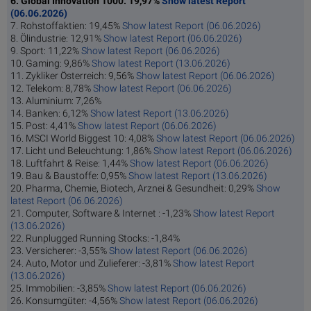
6. Global Innovation 1000: 19,97%
Show latest Report
(06.06.2026)
7. Rohstoffaktien: 19,45%
Show latest Report (06.06.2026)
8. Ölindustrie: 12,91%
Show latest Report (06.06.2026)
9. Sport: 11,22%
Show latest Report (06.06.2026)
10. Gaming: 9,86%
Show latest Report (13.06.2026)
11. Zykliker Österreich: 9,56%
Show latest Report (06.06.2026)
12. Telekom: 8,78%
Show latest Report (06.06.2026)
13. Aluminium: 7,26%
14. Banken: 6,12%
Show latest Report (13.06.2026)
15. Post: 4,41%
Show latest Report (06.06.2026)
16. MSCI World Biggest 10: 4,08%
Show latest Report (06.06.2026)
17. Licht und Beleuchtung: 1,86%
Show latest Report (06.06.2026)
18. Luftfahrt & Reise: 1,44%
Show latest Report (06.06.2026)
19. Bau & Baustoffe: 0,95%
Show latest Report (13.06.2026)
20. Pharma, Chemie, Biotech, Arznei & Gesundheit: 0,29%
Show
latest Report (06.06.2026)
21. Computer, Software & Internet : -1,23%
Show latest Report
(13.06.2026)
22. Runplugged Running Stocks: -1,84%
23. Versicherer: -3,55%
Show latest Report (06.06.2026)
24. Auto, Motor und Zulieferer: -3,81%
Show latest Report
(13.06.2026)
25. Immobilien: -3,85%
Show latest Report (06.06.2026)
26. Konsumgüter: -4,56%
Show latest Report (06.06.2026)