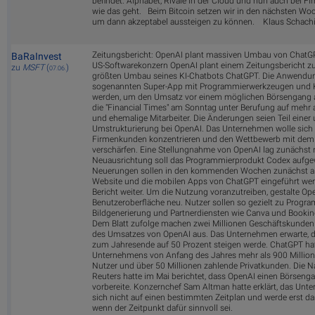
befindet. Alphabet, Rivale in der Cloud und nun auch bei F
wie das geht. Beim Bitcoin setzen wir in den nächsten Woc
um dann akzeptabel aussteigen zu können. Klaus Schachi
Zeitungsbericht: OpenAI plant massiven Umbau von ChatGP
BaRaInvest
US-Softwarekonzern OpenAI plant einem Zeitungsbericht zu
zu
MSFT
(
)
07.06.
größten Umbau seines KI-Chatbots ChatGPT. Die Anwendung
sogenannten Super-App mit Programmierwerkzeugen und 
werden, um den Umsatz vor einem möglichen Börsengang a
die "Financial Times" am Sonntag unter Berufung auf mehr a
und ehemalige Mitarbeiter. Die Änderungen seien Teil eine
Umstrukturierung bei OpenAI. Das Unternehmen wolle sich ve
Firmenkunden konzentrieren und den Wettbewerb mit dem 
verschärfen. Eine Stellungnahme von OpenAI lag zunächst n
Neuausrichtung soll das Programmierprodukt Codex aufgew
Neuerungen sollen in den kommenden Wochen zunächst als
Website und die mobilen Apps von ChatGPT eingeführt wer
Bericht weiter. Um die Nutzung voranzutreiben, gestalte Op
Benutzeroberfläche neu. Nutzer sollen so gezielt zu Prog
Bildgenerierung und Partnerdiensten wie Canva und Booki
Dem Blatt zufolge machen zwei Millionen Geschäftskunden 
des Umsatzes von OpenAI aus. Das Unternehmen erwarte, da
zum Jahresende auf 50 Prozent steigen werde. ChatGPT h
Unternehmens von Anfang des Jahres mehr als 900 Million
Nutzer und über 50 Millionen zahlende Privatkunden. Die 
Reuters hatte im Mai berichtet, dass OpenAI einen Börseng
vorbereite. Konzernchef Sam Altman hatte erklärt, das Unt
sich nicht auf einen bestimmten Zeitplan und werde erst da
wenn der Zeitpunkt dafür sinnvoll sei.