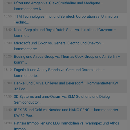
Pfizer und Amgen vs. GlaxoSmithKline und Medigene –
16:00
kommentierter K...
TTM Technologies, Inc. und Semtech Corporation vs. Unimicron
15:50
Techno...
Noble Corp plc und Royal Dutch Shell vs. Lukoil und Gazprom –
15:40
komme...
Microsoft und Exxon vs. General Electric und Chevron –
15:30
kommentierte...
Boeing und Airbus Group vs. Thomas Cook Group und Air Berlin –
15:20
komm...
Fagerhult und Acuity Brands vs. Cree und Osram Licht –
15:10
kommentierte...
Henkel und 3M vs. Unilever und Beiersdorf – kommentierter KW
15:00
32 Pee...
3D Systems und ams-Osram vs. SLM Solutions und Dialog
14:50
Semiconductor...
IBEX 35 und Gold vs. Nasdaq und HANG SENG – kommentierter
14:40
KW 32 Pee...
Patrizia Immobilien und LEG Immobilien vs. Warimpex und Athos
14:30
Immob...