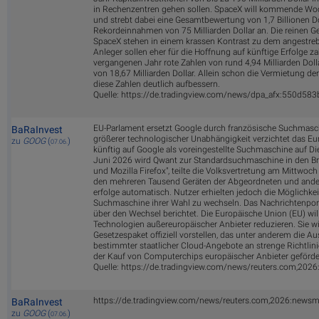
in Rechenzentren gehen sollen. SpaceX will kommende Woc
und strebt dabei eine Gesamtbewertung von 1,7 Billionen D
Rekordeinnahmen von 75 Milliarden Dollar an. Die reinen G
SpaceX stehen in einem krassen Kontrast zu dem angestreb
Anleger sollen eher für die Hoffnung auf künftige Erfolge z
vergangenen Jahr rote Zahlen von rund 4,94 Milliarden Dol
von 18,67 Milliarden Dollar. Allein schon die Vermietung d
diese Zahlen deutlich aufbessern.
Quelle: https://de.tradingview.com/news/dpa_afx:550d58
EU-Parlament ersetzt Google durch französische Suchmasch
BaRaInvest
größerer technologischer Unabhängigkeit verzichtet das E
zu
GOOG
(
)
07.06.
künftig auf Google als voreingestellte Suchmaschine auf Di
Juni 2026 wird Qwant zur Standardsuchmaschine in den B
und Mozilla Firefox", teilte die Volksvertretung am Mittwoc
den mehreren Tausend Geräten der Abgeordneten und ande
erfolge automatisch. Nutzer erhielten jedoch die Möglichkei
Suchmaschine ihrer Wahl zu wechseln. Das Nachrichtenporta
über den Wechsel berichtet. Die Europäische Union (EU) wil
Technologien außereuropäischer Anbieter reduzieren. Sie w
Gesetzespaket offiziell vorstellen, das unter anderem die A
bestimmter staatlicher Cloud-Angebote an strenge Richtlin
der Kauf von Computerchips europäischer Anbieter geförde
Quelle: https://de.tradingview.com/news/reuters.com,20
https://de.tradingview.com/news/reuters.com,2026:news
BaRaInvest
zu
GOOG
(
)
07.06.