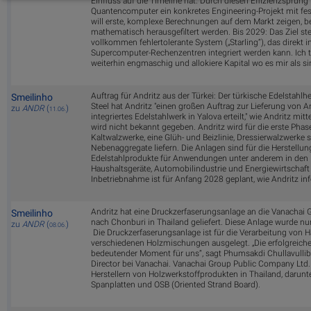
Einfluss auf die Timeline hat. Durch diesen Effizienzsprung is
Quantencomputer ein konkretes Engineering-Projekt mit fes
will erste, komplexe Berechnungen auf dem Markt zeigen, b
mathematisch herausgefiltert werden. Bis 2029: Das Ziel ste
vollkommen fehlertolerante System („Starling“), das direkt 
Supercomputer-Rechenzentren integriert werden kann. Ich 
weiterhin engmaschig und allokiere Kapital wo es mir als si
Auftrag für Andritz aus der Türkei: Der türkische Edelstahlher
Smeilinho
Steel hat Andritz "einen großen Auftrag zur Lieferung von A
zu
ANDR
(
)
11.06.
integriertes Edelstahlwerk in Yalova erteilt," wie Andritz mitt
wird nicht bekannt gegeben. Andritz wird für die erste Phas
Kaltwalzwerke, eine Glüh- und Beizlinie, Dressierwalzwerke
Nebenaggregate liefern. Die Anlagen sind für die Herstellun
Edelstahlprodukte für Anwendungen unter anderem in den 
Haushaltsgeräte, Automobilindustrie und Energiewirtschaft
Inbetriebnahme ist für Anfang 2028 geplant, wie Andritz inf
Andritz hat eine Druckzerfaserungsanlage an die Vanachai
Smeilinho
nach Chonburi in Thailand geliefert. Diese Anlage wurde n
zu
ANDR
(
)
08.06.
Die Druckzerfaserungsanlage ist für die Verarbeitung von H
verschiedenen Holzmischungen ausgelegt. „Die erfolgreiche
bedeutender Moment für uns“, sagt Phumsakdi Chullavullib
Director bei Vanachai. Vanachai Group Public Company Ltd.
Herstellern von Holzwerkstoffprodukten in Thailand, darunt
Spanplatten und OSB (Oriented Strand Board).