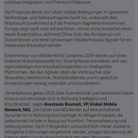
nahtlose Integration und Premium-Erlebnisse.
Die Prognose deutet auf relativ stabile Bedingungen im gesamten
Technologie- und Gebrauchsgütermarkt hin, wobei sich das
Wachstum zunehmend auf die Premium-Segmente konzentriert.
Europa zeigt nach zwei schwächeren Jahren erste Anzeichen eines
neuen Ersatzzyklus, während China trotz des Rückgangs von
Subventionen und einer schwierigen Vergleichsbasis Signale für ein
moderates Wachstum sendet.
Erkenntnisse vom Mobile World Congress 2026 deuten auf einen
breiteren Branchenwandel hin: Smartphones entwickeln sich von
eigenständigen Kommunikationsgeräten zu intelligenten
Plattformen, die das digitale Leben der Verbraucher über
Wearables, Heimtechnik, Mobilitätsdienste und KI-gestützte
Anwendungen hinweg verbinden und koordinieren.
„Smartphones gehen 2026 über Konnektivität und technische Daten
hinaus und entwickeln sich in Richtung Intelligenz und
Koordination“, sagte
Anastasia Bourneli, VP, Global Mobile
Network,
NIQ.
„Die Daten von NIQ deuten auf eine anhaltende
Dynamik hin in Richtung hochwertiger, KI-fähiger Produkte, die
bedeutende Vorteile in Bezug auf Komfort, Personalisierung und
Leistung bieten. Da KI-Fähigkeiten voraussichtlich immer stärker in
alltägliche Erfahrungen eingebettet werden, prägen die Leistung der
Geräte selbst und die Kompatibilität mit dem Ökosystem