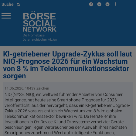
|
Suche
BÖRSE
SOCIAL
NETWORK
Die Homebase
österreichischer Aktien
KI-getriebener Upgrade-Zyklus soll laut
NIQ-Prognose 2026 für ein Wachstum
von 8 % im Telekommunikationssektor
sorgen
11.06.2026, 10439 Zeichen
NIQ (NYSE: NIQ), ein weltweit führender Anbieter von Consumer
Intelligence, hat heute seine Smartphone-Prognose für 2026
veröffentlicht, aus der hervorgeht, dass ein KI-getriebener Upgrade-
Zyklus 2026 voraussichtlich ein Wachstum von 8 % im globalen
Telekommunikationssektor bewirken wird. Da Hersteller ihre
Investitionen in On-Device-KI und Ökosysteme vernetzter Geräte
beschleunigen, legen Verbraucher bei der Auswahl ihres nächsten
Smartphones zunehmend Wert auf intelligente Funktionen,