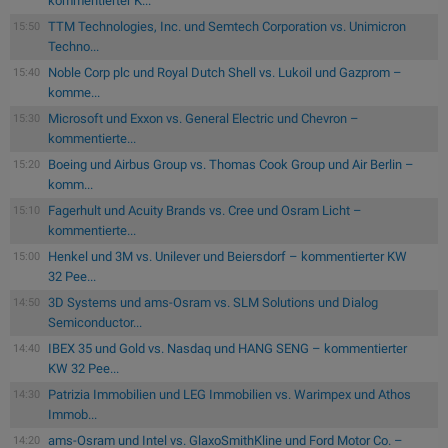
kommentierter K...
TTM Technologies, Inc. und Semtech Corporation vs. Unimicron
15:50
Techno...
Noble Corp plc und Royal Dutch Shell vs. Lukoil und Gazprom –
15:40
komme...
Microsoft und Exxon vs. General Electric und Chevron –
15:30
kommentierte...
Boeing und Airbus Group vs. Thomas Cook Group und Air Berlin –
15:20
komm...
Fagerhult und Acuity Brands vs. Cree und Osram Licht –
15:10
kommentierte...
Henkel und 3M vs. Unilever und Beiersdorf – kommentierter KW
15:00
32 Pee...
3D Systems und ams-Osram vs. SLM Solutions und Dialog
14:50
Semiconductor...
IBEX 35 und Gold vs. Nasdaq und HANG SENG – kommentierter
14:40
KW 32 Pee...
Patrizia Immobilien und LEG Immobilien vs. Warimpex und Athos
14:30
Immob...
ams-Osram und Intel vs. GlaxoSmithKline und Ford Motor Co. –
14:20