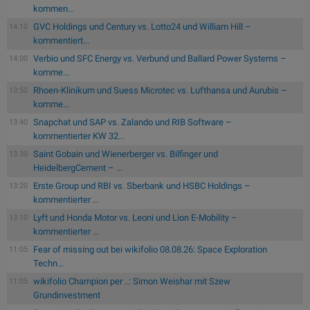
kommen...
GVC Holdings und Century vs. Lotto24 und William Hill –
14:10
kommentiert...
Verbio und SFC Energy vs. Verbund und Ballard Power Systems –
14:00
komme...
Rhoen-Klinikum und Suess Microtec vs. Lufthansa und Aurubis –
13:50
komme...
Snapchat und SAP vs. Zalando und RIB Software –
13:40
kommentierter KW 32...
Saint Gobain und Wienerberger vs. Bilfinger und
13:30
HeidelbergCement – ...
Erste Group und RBI vs. Sberbank und HSBC Holdings –
13:20
kommentierter ...
Lyft und Honda Motor vs. Leoni und Lion E-Mobility –
13:10
kommentierter ...
Fear of missing out bei wikifolio 08.08.26: Space Exploration
11:05
Techn...
wikifolio Champion per ..: Simon Weishar mit Szew
11:05
Grundinvestment