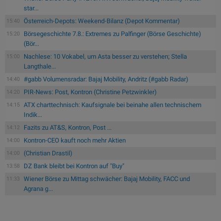
star...
Österreich-Depots: Weekend-Bilanz (Depot Kommentar)
15:40
Börsegeschichte 7.8.: Extremes zu Palfinger (Börse Geschichte)
15:20
(Bör...
Nachlese: 10 Vokabel, um Asta besser zu verstehen; Stella
15:00
Langthale...
#gabb Volumensradar: Bajaj Mobility, Andritz (#gabb Radar)
14:40
PIR-News: Post, Kontron (Christine Petzwinkler)
14:20
ATX charttechnisch: Kaufsignale bei beinahe allen technischem
14:15
Indik...
Fazits zu AT&S, Kontron, Post ...
14:12
Kontron-CEO kauft noch mehr Aktien
14:00
(Christian Drastil)
14:00
DZ Bank bleibt bei Kontron auf "Buy"
13:58
Wiener Börse zu Mittag schwächer: Bajaj Mobility, FACC und
11:33
Agrana g...