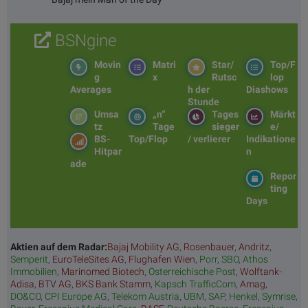
BSNgine
Movin
Matri
Star/
Top/F
g
x
Rutsc
lop
Averages
h der
Diashows
Stunde
Umsa
„n“
Tages
Märkt
tz
Tage
sieger
e/
BS-
Top/Flop
/ verlierer
Indikatione
Hitpar
n
ade
Repor
ting
Days
Aktien auf dem Radar:
Bajaj Mobility AG
,
Rosenbauer
,
Andritz
,
Semperit
,
EuroTeleSites AG
,
Flughafen Wien
,
Porr
,
SBO
,
Athos
Immobilien
,
Marinomed Biotech
,
Österreichische Post
,
Wolftank-
Adisa
,
BTV AG
,
BKS Bank Stamm
,
Kapsch TrafficCom
,
Amag
,
DO&CO
,
CPI Europe AG
,
Telekom Austria
,
UBM
,
SAP
,
Henkel
,
Symrise
,