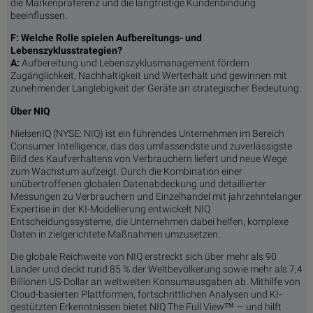
die Markenpräferenz und die langfristige Kundenbindung
beeinflussen.
F: Welche Rolle spielen Aufbereitungs- und
Lebenszyklusstrategien?
A:
Aufbereitung und Lebenszyklusmanagement fördern
Zugänglichkeit, Nachhaltigkeit und Werterhalt und gewinnen mit
zunehmender Langlebigkeit der Geräte an strategischer Bedeutung.
Über NIQ
NielsenIQ (NYSE: NIQ) ist ein führendes Unternehmen im Bereich
Consumer Intelligence, das das umfassendste und zuverlässigste
Bild des Kaufverhaltens von Verbrauchern liefert und neue Wege
zum Wachstum aufzeigt. Durch die Kombination einer
unübertroffenen globalen Datenabdeckung und detaillierter
Messungen zu Verbrauchern und Einzelhandel mit jahrzehntelanger
Expertise in der KI-Modellierung entwickelt NIQ
Entscheidungssysteme, die Unternehmen dabei helfen, komplexe
Daten in zielgerichtete Maßnahmen umzusetzen.
Die globale Reichweite von NIQ erstreckt sich über mehr als 90
Länder und deckt rund 85 % der Weltbevölkerung sowie mehr als 7,4
Billionen US-Dollar an weltweiten Konsumausgaben ab. Mithilfe von
Cloud-basierten Plattformen, fortschrittlichen Analysen und KI-
gestützten Erkenntnissen bietet NIQ The Full View™ — und hilft