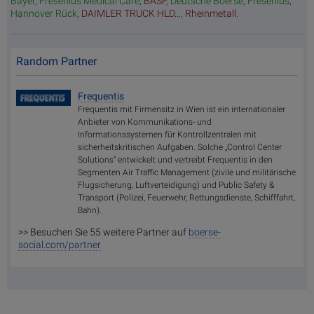
Bayer
,
Fresenius Medical Care
,
BASF
,
Deutsche Boerse
,
Fresenius
,
Hannover Rück
,
DAIMLER TRUCK HLD...
,
Rheinmetall
.
Random Partner
Frequentis
Frequentis mit Firmensitz in Wien ist ein internationaler
Anbieter von Kommunikations- und
Informationssystemen für Kontrollzentralen mit
sicherheitskritischen Aufgaben. Solche „Control Center
Solutions" entwickelt und vertreibt Frequentis in den
Segmenten Air Traffic Management (zivile und militärische
Flugsicherung, Luftverteidigung) und Public Safety &
Transport (Polizei, Feuerwehr, Rettungsdienste, Schifffahrt,
Bahn).
>> Besuchen Sie 55 weitere Partner auf
boerse-
social.com/partner