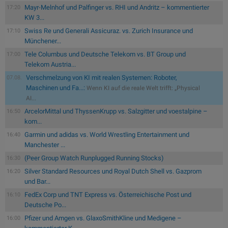
Mayr-Melnhof und Palfinger vs. RHI und Andritz – kommentierter
17:20
KW 3...
Swiss Re und Generali Assicuraz. vs. Zurich Insurance und
17:10
Münchener...
Tele Columbus und Deutsche Telekom vs. BT Group und
17:00
Telekom Austria...
Verschmelzung von KI mit realen Systemen: Roboter,
07.08.
Maschinen und Fa...:
Wenn KI auf die reale Welt trifft: „Physical
AI...
ArcelorMittal und ThyssenKrupp vs. Salzgitter und voestalpine –
16:50
kom...
Garmin und adidas vs. World Wrestling Entertainment und
16:40
Manchester ...
(Peer Group Watch Runplugged Running Stocks)
16:30
Silver Standard Resources und Royal Dutch Shell vs. Gazprom
16:20
und Bar...
FedEx Corp und TNT Express vs. Österreichische Post und
16:10
Deutsche Po...
Pfizer und Amgen vs. GlaxoSmithKline und Medigene –
16:00