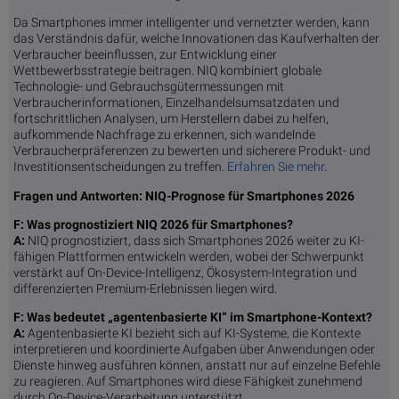
Da Smartphones immer intelligenter und vernetzter werden, kann
das Verständnis dafür, welche Innovationen das Kaufverhalten der
Verbraucher beeinflussen, zur Entwicklung einer
Wettbewerbsstrategie beitragen. NIQ kombiniert globale
Technologie- und Gebrauchsgütermessungen mit
Verbraucherinformationen, Einzelhandelsumsatzdaten und
fortschrittlichen Analysen, um Herstellern dabei zu helfen,
aufkommende Nachfrage zu erkennen, sich wandelnde
Verbraucherpräferenzen zu bewerten und sicherere Produkt- und
Investitionsentscheidungen zu treffen.
Erfahren Sie mehr
.
Fragen und Antworten: NIQ-Prognose für Smartphones 2026
F: Was prognostiziert NIQ 2026 für Smartphones?
A:
NIQ prognostiziert, dass sich Smartphones 2026 weiter zu KI-
fähigen Plattformen entwickeln werden, wobei der Schwerpunkt
verstärkt auf On-Device-Intelligenz, Ökosystem-Integration und
differenzierten Premium-Erlebnissen liegen wird.
F: Was bedeutet „agentenbasierte KI“ im Smartphone-Kontext?
A:
Agentenbasierte KI bezieht sich auf KI-Systeme, die Kontexte
interpretieren und koordinierte Aufgaben über Anwendungen oder
Dienste hinweg ausführen können, anstatt nur auf einzelne Befehle
zu reagieren. Auf Smartphones wird diese Fähigkeit zunehmend
durch On-Device-Verarbeitung unterstützt.