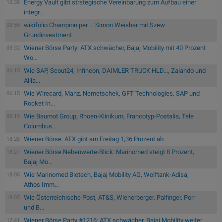
Energy Vault gibt strategische Vereinbarung zum Aufbau einer
10:38
integr...
wikifolio Champion per ..: Simon Weishar mit Szew
09:55
Grundinvestment
Wiener Börse Party: ATX schwächer, Bajaj Mobility mit 40 Prozent
09:32
Wo...
Wie SAP, Scout24, Infineon, DAIMLER TRUCK HLD..., Zalando und
06:15
Allia...
Wie Wirecard, Manz, Nemetschek, GFT Technologies, SAP und
06:15
Rocket In...
Wie Baumot Group, Rhoen-Klinikum, Francotyp-Postalia, Tele
06:15
Columbus...
Wiener Börse: ATX gibt am Freitag 1,36 Prozent ab
18:28
Wiener Börse Nebenwerte-Blick: Marinomed steigt 8 Prozent,
18:27
Bajaj Mo...
Wie Marinomed Biotech, Bajaj Mobility AG, Wolftank-Adisa,
18:05
Athos Imm...
Wie Österreichische Post, AT&S, Wienerberger, Palfinger, Porr
18:05
und B...
Wiener Börse Party #1216: ATX schwächer, Bajaj Mobility weiter
17:41