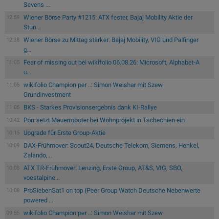
Sevens ...
Wiener Börse Party #1215: ATX fester, Bajaj Mobility Aktie der
12:59
Stun...
Wiener Börse zu Mittag stärker: Bajaj Mobility, VIG und Palfinger
12:38
g...
Fear of missing out bei wikifolio 06.08.26: Microsoft, Alphabet-A
11:05
u...
wikifolio Champion per ..: Simon Weishar mit Szew
11:05
Grundinvestment
BKS - Starkes Provisionsergebnis dank KI-Rallye
11:05
Porr setzt Mauerroboter bei Wohnprojekt in Tschechien ein
10:42
Upgrade für Erste Group-Aktie
10:15
DAX-Frühmover: Scout24, Deutsche Telekom, Siemens, Henkel,
10:09
Zalando,...
ATX TR-Frühmover: Lenzing, Erste Group, AT&S, VIG, SBO,
10:08
voestalpine...
ProSiebenSat1 on top (Peer Group Watch Deutsche Nebenwerte
10:08
powered ...
wikifolio Champion per ..: Simon Weishar mit Szew
09:55