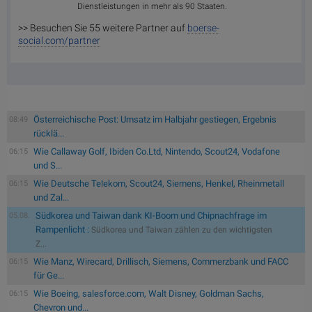
Dienstleistungen in mehr als 90 Staaten.
>> Besuchen Sie 55 weitere Partner auf
boerse-
social.com/partner
Österreichische Post: Umsatz im Halbjahr gestiegen, Ergebnis
08:49
rücklä...
Wie Callaway Golf, Ibiden Co.Ltd, Nintendo, Scout24, Vodafone
06:15
und S...
Wie Deutsche Telekom, Scout24, Siemens, Henkel, Rheinmetall
06:15
und Zal...
Südkorea und Taiwan dank KI-Boom und Chipnachfrage im
05.08.
Rampenlicht :
Südkorea und Taiwan zählen zu den wichtigsten
Z...
Wie Manz, Wirecard, Drillisch, Siemens, Commerzbank und FACC
06:15
für Ge...
Wie Boeing, salesforce.com, Walt Disney, Goldman Sachs,
06:15
Chevron und...