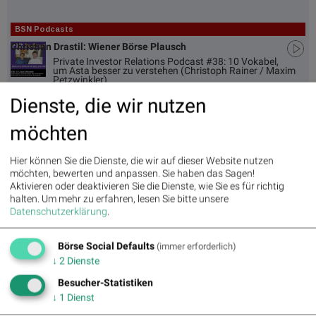
BSN Podcasts
Christian Drastil: Wiener Börse Plausch
Private Investor Relations Podcast #38: 10 Vokabel,
um Asta besser zu verstehen (Christoph Rainer / Maxim
Petzwinkler)
Dienste, die wir nutzen
BSNgine
möchten
Movin
Matri
Star/
Top/F
g
x
Rutsc
lop
Hier können Sie die Dienste, die wir auf dieser Website nutzen
Averages
h der
Diashows
möchten, bewerten und anpassen. Sie haben das Sagen!
Stunde
Aktivieren oder deaktivieren Sie die Dienste, wie Sie es für richtig
Umsa
„n“
Tages
Märkt
halten.
Um mehr zu erfahren, lesen Sie bitte unsere
tz
Tage
sieger
e/
Datenschutzerklärung
.
BS-
Top/Flop
/ verlierer
Indikatione
Hitpar
n
Börse Social Defaults
(immer erforderlich)
ade
↓
2
Dienste
Repor
ting
Besucher-Statistiken
Days
↓
1
Dienst