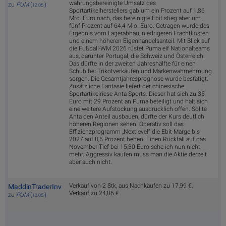
währungsbereinigte Umsatz des
zu
PUM
(
)
12.05.
Sportartikelherstellers gab um ein Prozent auf 1,86
Mrd. Euro nach, das bereinigte Ebit stieg aber um
fünf Prozent auf 64,4 Mio. Euro. Getragen wurde das
Ergebnis vom Lagerabbau, niedrigeren Frachtkosten
und einem höheren Eigenhandelsanteil. Mit Blick auf
die Fußball-WM 2026 rüstet Puma elf Nationalteams
aus, darunter Portugal, die Schweiz und Österreich.
Das dürfte in der zweiten Jahreshälfte für einen
Schub bei Trikotverkäufen und Markenwahrnehmung
sorgen. Die Gesamtjahresprognose wurde bestätigt.
Zusätzliche Fantasie liefert der chinesische
Sportartikelriese Anta Sports. Dieser hat sich zu 35
Euro mit 29 Prozent an Puma beteiligt und hält sich
eine weitere Aufstockung ausdrücklich offen. Sollte
Anta den Anteil ausbauen, dürfte der Kurs deutlich
höheren Regionen sehen. Operativ soll das
Effizienzprogramm „Nextlevel“ die Ebit-Marge bis
2027 auf 8,5 Prozent heben. Einen Rückfall auf das
November-Tief bei 15,30 Euro sehe ich nun nicht
mehr. Aggressiv kaufen muss man die Aktie derzeit
aber auch nicht.
Verkauf von 2 Stk, aus Nachkäufen zu 17,99 €.
MaddinTraderInv
Verkauf zu 24,86 €
zu
PUM
(
)
12.05.