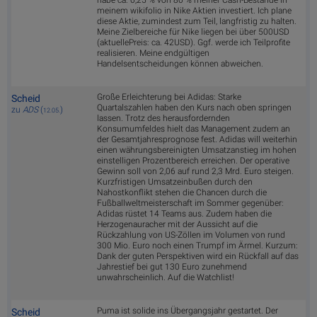
meinem wikifolio in Nike Aktien investiert. Ich plane
diese Aktie, zumindest zum Teil, langfristig zu halten.
Meine Zielbereiche für Nike liegen bei über 500USD
(aktuellePreis: ca. 42USD). Ggf. werde ich Teilprofite
realisieren. Meine endgültigen
Handelsentscheidungen können abweichen.
Große Erleichterung bei Adidas: Starke
Scheid
Quartalszahlen haben den Kurs nach oben springen
zu
ADS
(
)
12.05.
lassen. Trotz des herausfordernden
Konsumumfeldes hielt das Management zudem an
der Gesamtjahresprognose fest. Adidas will weiterhin
einen währungsbereinigten Umsatzanstieg im hohen
einstelligen Prozentbereich erreichen. Der operative
Gewinn soll von 2,06 auf rund 2,3 Mrd. Euro steigen.
Kurzfristigen Umsatzeinbußen durch den
Nahostkonflikt stehen die Chancen durch die
Fußballweltmeisterschaft im Sommer gegenüber:
Adidas rüstet 14 Teams aus. Zudem haben die
Herzogenauracher mit der Aussicht auf die
Rückzahlung von US-Zöllen im Volumen von rund
300 Mio. Euro noch einen Trumpf im Ärmel. Kurzum:
Dank der guten Perspektiven wird ein Rückfall auf das
Jahrestief bei gut 130 Euro zunehmend
unwahrscheinlich. Auf die Watchlist!
Puma ist solide ins Übergangsjahr gestartet. Der
Scheid