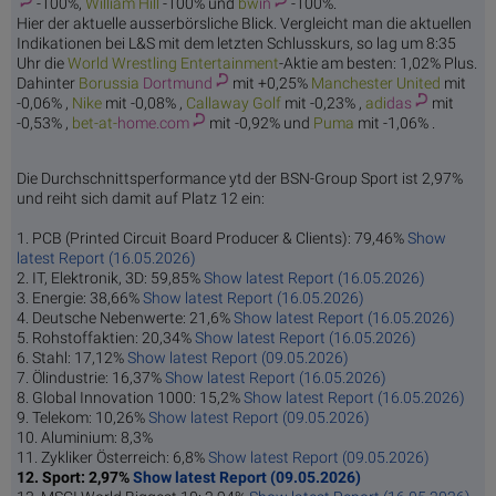
-100%,
Willia
m Hill
-100% und
bw
in
-100%.
Hier der aktuelle ausserbörsliche Blick. Vergleicht man die aktuellen
Indikationen bei L&S mit dem letzten Schlusskurs, so lag um 8:35
Uhr die
World Wrestlin
g Entertainment
-Aktie am besten: 1,02% Plus.
Dahinter
Borussia
Dortmund
mit +0,25%
Manchest
er United
mit
-0,06% ,
Ni
ke
mit -0,08% ,
Callaw
ay Golf
mit -0,23% ,
adi
das
mit
-0,53% ,
bet-at-
home.com
mit -0,92% und
Pu
ma
mit -1,06% .
Die Durchschnittsperformance ytd der BSN-Group Sport ist 2,97%
und reiht sich damit auf Platz 12 ein:
1. PCB (Printed Circuit Board Producer & Clients): 79,46%
Show
latest Report (16.05.2026)
2. IT, Elektronik, 3D: 59,85%
Show latest Report (16.05.2026)
3. Energie: 38,66%
Show latest Report (16.05.2026)
4. Deutsche Nebenwerte: 21,6%
Show latest Report (16.05.2026)
5. Rohstoffaktien: 20,34%
Show latest Report (16.05.2026)
6. Stahl: 17,12%
Show latest Report (09.05.2026)
7. Ölindustrie: 16,37%
Show latest Report (16.05.2026)
8. Global Innovation 1000: 15,2%
Show latest Report (16.05.2026)
9. Telekom: 10,26%
Show latest Report (09.05.2026)
10. Aluminium: 8,3%
11. Zykliker Österreich: 6,8%
Show latest Report (09.05.2026)
12. Sport: 2,97%
Show latest Report (09.05.2026)