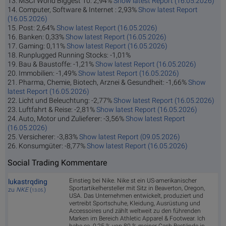
13. MSCI World Biggest 10: 2,94%
Show latest Report (16.05.2026)
14. Computer, Software & Internet : 2,93%
Show latest Report
(16.05.2026)
15. Post: 2,64%
Show latest Report (16.05.2026)
16. Banken: 0,33%
Show latest Report (16.05.2026)
17. Gaming: 0,11%
Show latest Report (16.05.2026)
18. Runplugged Running Stocks: -1,01%
19. Bau & Baustoffe: -1,21%
Show latest Report (16.05.2026)
20. Immobilien: -1,49%
Show latest Report (16.05.2026)
21. Pharma, Chemie, Biotech, Arznei & Gesundheit: -1,66%
Show
latest Report (16.05.2026)
22. Licht und Beleuchtung: -2,77%
Show latest Report (16.05.2026)
23. Luftfahrt & Reise: -2,81%
Show latest Report (16.05.2026)
24. Auto, Motor und Zulieferer: -3,56%
Show latest Report
(16.05.2026)
25. Versicherer: -3,83%
Show latest Report (09.05.2026)
26. Konsumgüter: -8,77%
Show latest Report (16.05.2026)
Social Trading Kommentare
Einstieg bei Nike. Nike st ein US-amerikanischer
lukastrqding
Sportartikelhersteller mit Sitz in Beaverton, Oregon,
zu
NKE
(
)
13.05.
USA. Das Unternehmen entwickelt, produziert und
vertreibt Sportschuhe, Kleidung, Ausrüstung und
Accessoires und zählt weltweit zu den führenden
Marken im Bereich Athletic Apparel & Footwear. Ich
habe ca. 0,25 % von 80 % meiner Cash-Bestände in