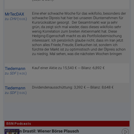
Eine eher schwache Woche für das wikifolio, besonders der
MrTecDAX
schwache Ölpreis hat hier bei unseren Ölunternehmen für
zu
CHV
(
)
10.05.
Kursrücksätzer gesorgt. Der Gesamtmarkt war ja sehr
grün, da zeigt sich mal wieder, dass dieses wikifolio sehr
wenig Korrelation zum breiten Aktienmarkt hat. Diese
Hedging-Eigenschaft macht es als Portfoliobeimischung
interessant. Ich persönlich glaube nicht, dass im Iran jetzt
schon alles Friede, Freude, Eierkuchen ist, sondern ich
fürchte der Markt ist zu optimistisch und der Ölpreis schon
zu niedrig. Mal sehen, was die nächsten Wochen bringen
Kauf einer Aktie zu 15,540 € --- Bilanz -6,892 €
Tiedemann
zu
SDF
(
)
14.05.
Dividendenausschüttung: 3,392 € --- Bilanz: 8,648 €
Tiedemann
zu
SDF
(
)
13.05.
BSN Podcasts
Christian Drastil: Wiener Börse Plausch