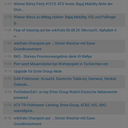
Wiener Börse Party #1215: ATX fester, Bajaj Mobility Aktie der
12:59
Stun...
Wiener Börse zu Mittag stärker: Bajaj Mobility, VIG und Palfinger
12:38
g...
Fear of missing out bei wikifolio 06.08.26: Microsoft, Alphabet-A
11:05
u...
wikifolio Champion per ..: Simon Weishar mit Szew
11:05
Grundinvestment
BKS - Starkes Provisionsergebnis dank KI-Rallye
11:05
Porr setzt Mauerroboter bei Wohnprojekt in Tschechien ein
10:42
Upgrade für Erste Group-Aktie
10:15
DAX-Frühmover: Scout24, Deutsche Telekom, Siemens, Henkel,
10:09
Zalando,...
ProSiebenSat1 on top (Peer Group Watch Deutsche Nebenwerte
10:08
powered ...
ATX TR-Frühmover: Lenzing, Erste Group, AT&S, VIG, SBO,
10:08
voestalpine...
wikifolio Champion per ..: Simon Weishar mit Szew
09:55
Grundinvestment