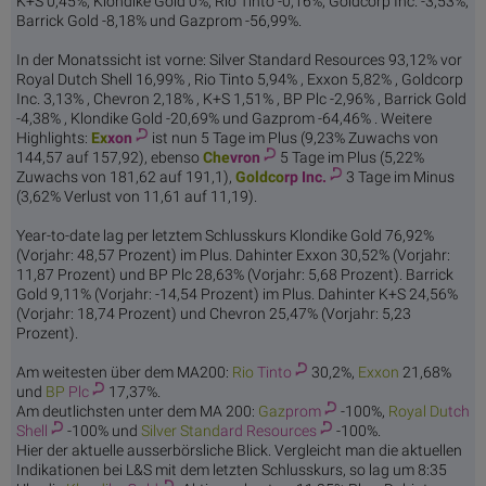
K+S 0,45%, Klondike Gold 0%, Rio Tinto -0,16%, Goldcorp Inc. -3,53%,
Barrick Gold -8,18% und Gazprom -56,99%.
In der Monatssicht ist vorne: Silver Standard Resources 93,12% vor
Royal Dutch Shell 16,99% , Rio Tinto 5,94% , Exxon 5,82% , Goldcorp
Inc. 3,13% , Chevron 2,18% , K+S 1,51% , BP Plc -2,96% , Barrick Gold
-4,38% , Klondike Gold -20,69% und Gazprom -64,46% . Weitere
Highlights:
Ex
xon
ist nun 5 Tage im Plus (9,23% Zuwachs von
144,57 auf 157,92), ebenso
Che
vron
5 Tage im Plus (5,22%
Zuwachs von 181,62 auf 191,1),
Goldco
rp Inc.
3 Tage im Minus
(3,62% Verlust von 11,61 auf 11,19).
Year-to-date lag per letztem Schlusskurs Klondike Gold 76,92%
(Vorjahr: 48,57 Prozent) im Plus. Dahinter Exxon 30,52% (Vorjahr:
11,87 Prozent) und BP Plc 28,63% (Vorjahr: 5,68 Prozent). Barrick
Gold 9,11% (Vorjahr: -14,54 Prozent) im Plus. Dahinter K+S 24,56%
(Vorjahr: 18,74 Prozent) und Chevron 25,47% (Vorjahr: 5,23
Prozent).
Am weitesten über dem MA200:
Rio
Tinto
30,2%,
Ex
xon
21,68%
und
BP
Plc
17,37%.
Am deutlichsten unter dem MA 200:
Gaz
prom
-100%,
Royal Du
tch
Shell
-100% und
Silver Stand
ard Resources
-100%.
Hier der aktuelle ausserbörsliche Blick. Vergleicht man die aktuellen
Indikationen bei L&S mit dem letzten Schlusskurs, so lag um 8:35