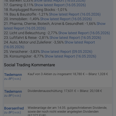
16. Banken: 0,33%
Show latest Report (16.05.2026)
17. Gaming: 0,11%
Show latest Report (16.05.2026)
18. Runplugged Running Stocks: -1,01%
19. Bau & Baustoffe: -1,21%
Show latest Report (16.05.2026)
20. Immobilien: -1,49%
Show latest Report (16.05.2026)
21. Pharma, Chemie, Biotech, Arznei & Gesundheit: -1,66%
Show
latest Report (16.05.2026)
22. Licht und Beleuchtung: -2,77%
Show latest Report (16.05.2026)
23. Luftfahrt & Reise: -2,81%
Show latest Report (16.05.2026)
24. Auto, Motor und Zulieferer: -3,56%
Show latest Report
(16.05.2026)
25. Versicherer: -3,83%
Show latest Report (09.05.2026)
26. Konsumgüter: -8,77%
Show latest Report (16.05.2026)
Social Trading Kommentare
Kauf von 3 Aktien zu insgesamt 18,780 € --- Bilanz 1,328 €
Tiedemann
zu
BP
(
)
14.05.
Dividendenausschüttung: 17,631 € --- Bilanz: 20,108 €
Tiedemann
zu
BP
(
)
14.05.
Wiederanlage der am 14.05. gutgeschriebenen Dividende,
Boersenfred
sowie der noch nicht wieder angelegten Dividenden
zu
BP
(
)
14.05.
(62,372 EUR).