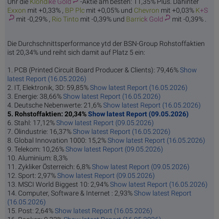
Uhr die
Klondi
ke Gold
-Aktie am besten: 11,35% Plus. Dahinter
Ex
xon
mit +0,33% ,
BP
Plc
mit +0,05% und
Che
vron
mit +0,03%
K
+S
mit -0,29% ,
Rio
Tinto
mit -0,39% und
Barric
k Gold
mit -0,39% .
Die Durchschnittsperformance ytd der BSN-Group Rohstoffaktien
ist 20,34% und reiht sich damit auf Platz 5 ein:
1. PCB (Printed Circuit Board Producer & Clients): 79,46%
Show
latest Report (16.05.2026)
2. IT, Elektronik, 3D: 59,85%
Show latest Report (16.05.2026)
3. Energie: 38,66%
Show latest Report (16.05.2026)
4. Deutsche Nebenwerte: 21,6%
Show latest Report (16.05.2026)
5. Rohstoffaktien: 20,34%
Show latest Report (09.05.2026)
6. Stahl: 17,12%
Show latest Report (09.05.2026)
7. Ölindustrie: 16,37%
Show latest Report (16.05.2026)
8. Global Innovation 1000: 15,2%
Show latest Report (16.05.2026)
9. Telekom: 10,26%
Show latest Report (09.05.2026)
10. Aluminium: 8,3%
11. Zykliker Österreich: 6,8%
Show latest Report (09.05.2026)
12. Sport: 2,97%
Show latest Report (09.05.2026)
13. MSCI World Biggest 10: 2,94%
Show latest Report (16.05.2026)
14. Computer, Software & Internet : 2,93%
Show latest Report
(16.05.2026)
15. Post: 2,64%
Show latest Report (16.05.2026)