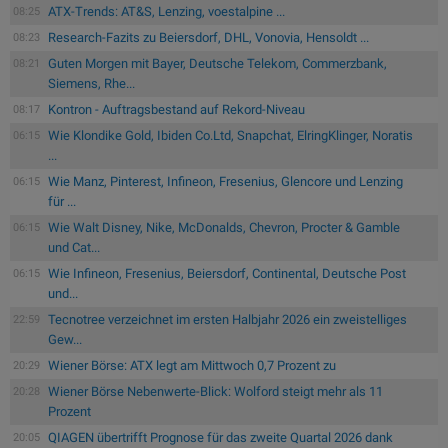
ATX-Trends: AT&S, Lenzing, voestalpine ...
08:25
Research-Fazits zu Beiersdorf, DHL, Vonovia, Hensoldt ...
08:23
Guten Morgen mit Bayer, Deutsche Telekom, Commerzbank,
08:21
Siemens, Rhe...
Kontron - Auftragsbestand auf Rekord-Niveau
08:17
Wie Klondike Gold, Ibiden Co.Ltd, Snapchat, ElringKlinger, Noratis
06:15
...
Wie Manz, Pinterest, Infineon, Fresenius, Glencore und Lenzing
06:15
für ...
Wie Walt Disney, Nike, McDonalds, Chevron, Procter & Gamble
06:15
und Cat...
Wie Infineon, Fresenius, Beiersdorf, Continental, Deutsche Post
06:15
und...
Tecnotree verzeichnet im ersten Halbjahr 2026 ein zweistelliges
22:59
Gew...
Wiener Börse: ATX legt am Mittwoch 0,7 Prozent zu
20:29
Wiener Börse Nebenwerte-Blick: Wolford steigt mehr als 11
20:28
Prozent
QIAGEN übertrifft Prognose für das zweite Quartal 2026 dank
20:05