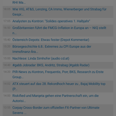
RHI Ma...
Wie VIG, AT&S, Lenzing, CA Immo, Wienerberger und Strabag für
18:05
Gespr...
Analysten zu Kontron: "Solides operatives 1. Halbjahr"
17:05
Großbritannien führt die FMCG-Inflation in Europa an – NIQ stellt
16:50
n...
Österreich-Depots: Etwas fester (Depot Kommentar)
15:40
Börsegeschichte 6.8.: Extremes zu CPI Europe aus der
15:20
Immofinanz-Ära...
Nachlese: Linda Simhofer (audio cd.at)
15:00
#gabb Jobradar: BKS, Andritz, Strabag (#gabb Radar)
14:40
PIR-News zu Kontron, Frequentis, Porr, BKS, Research zu Erste
14:20
Group...
ATX steuert auf das 28. Rekordhoch heuer zu , Bajaj Mobility top
14:02
(P...
Riskified und Marqeta gehen eine Partnerschaft ein, um die
14:00
Autorisi...
Corpay Cross-Border zum offiziellen FX-Partner von Ultimate
13:55
Sevens ...