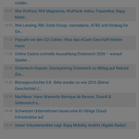
solider...
Wie Wolford, RHI Magnesita, Wolftank-Adisa, Frauenthal, Bajaj
18:05
Mobil...
Wie Lenzing, RBI, Erste Group, voestalpine, AT&S und Strabag für
18:05
Ge...
Paysafe vor den Q2-Zahlen: Was das eCash-Geschäft leisten
17:33
muss
Online Casino schnelle Auszahlung Österreich 2026 – worauf
17:26
Spieler ...
Österreich-Depots: Stockpicking Österreich zu Mittag auf Rekord
15:40
(De...
Börsegeschichte 5.8.: Bitte wieder so wie 2016 (Börse
15:20
Geschichte) (...
Nachlese: Hans Wanovits Barrique de Beurse, Drastil &
15:00
Seltenreich s...
Schweizer Unternehmen bauen eine KI-fähige Cloud-
14:44
Infrastruktur auf
Unser Volumensrobot sagt: Bajaj Mobility, Andritz (#gabb Radar)
14:40