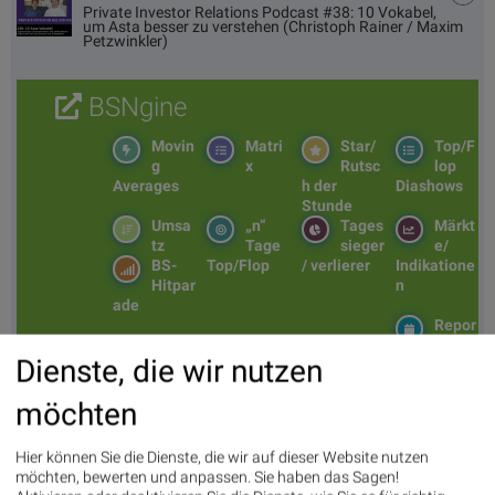
Private Investor Relations Podcast #38: 10 Vokabel,
um Asta besser zu verstehen (Christoph Rainer / Maxim
Petzwinkler)
BSNgine
Movin
Matri
Star/
Top/F
g
x
Rutsc
lop
Averages
h der
Diashows
Stunde
Umsa
„n“
Tages
Märkt
tz
Tage
sieger
e/
BS-
Top/Flop
/ verlierer
Indikatione
Hitpar
n
ade
Repor
ting
Dienste, die wir nutzen
Days
möchten
Bildnachweis
Hier können Sie die Dienste, die wir auf dieser Website nutzen
1. BSN Group Rohstoffaktien Performancevergleich YTD, Stand: 16.05.2026
möchten, bewerten und anpassen. Sie haben das Sagen!