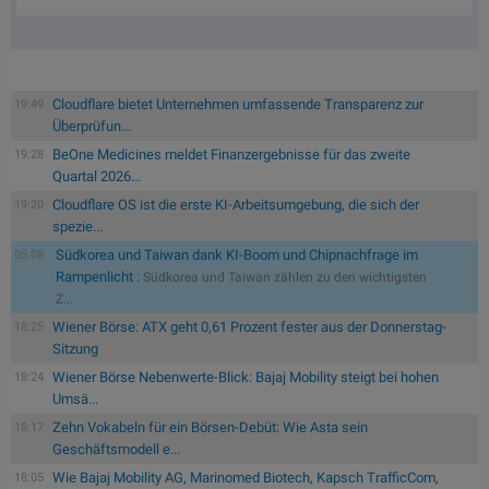
Cloudflare bietet Unternehmen umfassende Transparenz zur
19:49
Überprüfun...
BeOne Medicines meldet Finanzergebnisse für das zweite
19:28
Quartal 2026...
Cloudflare OS ist die erste KI-Arbeitsumgebung, die sich der
19:20
spezie...
Südkorea und Taiwan dank KI-Boom und Chipnachfrage im
05.08.
Rampenlicht :
Südkorea und Taiwan zählen zu den wichtigsten
Z...
Wiener Börse: ATX geht 0,61 Prozent fester aus der Donnerstag-
18:25
Sitzung
Wiener Börse Nebenwerte-Blick: Bajaj Mobility steigt bei hohen
18:24
Umsä...
Zehn Vokabeln für ein Börsen-Debüt: Wie Asta sein
18:17
Geschäftsmodell e...
Wie Bajaj Mobility AG, Marinomed Biotech, Kapsch TrafficCom,
18:05