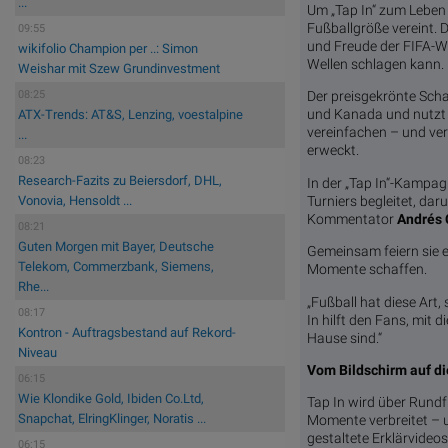
...
Um „Tap In“ zum Leben
Fußballgröße vereint.
09:55
und Freude der FIFA-We
wikifolio Champion per ..: Simon
Wellen schlagen kann.
Weishar mit Szew Grundinvestment
08:25
Der preisgekrönte Sch
und Kanada und nutzt 
ATX-Trends: AT&S, Lenzing, voestalpine
vereinfachen – und ve
...
erweckt.
08:23
Research-Fazits zu Beiersdorf, DHL,
In der „Tap In“-Kampag
Turniers begleitet, dar
Vonovia, Hensoldt ...
Kommentator
Andrés 
08:21
Guten Morgen mit Bayer, Deutsche
Gemeinsam feiern sie e
Telekom, Commerzbank, Siemens,
Momente schaffen.
Rhe...
„Fußball hat diese Art
08:17
In hilft den Fans, mit 
Kontron - Auftragsbestand auf Rekord-
Hause sind.“
Niveau
Vom Bildschirm auf di
06:15
Wie Klondike Gold, Ibiden Co.Ltd,
Tap In wird über Rundf
Snapchat, ElringKlinger, Noratis ...
Momente verbreitet – u
gestaltete Erklärvideo
06:15