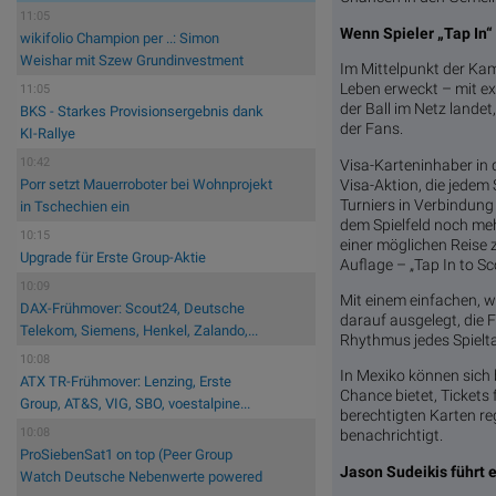
11:05
Wenn Spieler „Tap In“
wikifolio Champion per ..: Simon
Weishar mit Szew Grundinvestment
Im Mittelpunkt der Kam
Leben erweckt – mit e
11:05
der Ball im Netz landet
BKS - Starkes Provisionsergebnis dank
der Fans.
KI-Rallye
10:42
Visa-Karteninhaber in
Visa-Aktion, die jede
Porr setzt Mauerroboter bei Wohnprojekt
Turniers in Verbindung
in Tschechien ein
dem Spielfeld noch meh
10:15
einer möglichen Reise z
Upgrade für Erste Group-Aktie
Auflage – „Tap In to S
10:09
Mit einem einfachen, w
DAX-Frühmover: Scout24, Deutsche
darauf ausgelegt, die F
Telekom, Siemens, Henkel, Zalando,...
Rhythmus jedes Spielt
10:08
In Mexiko können sich 
ATX TR-Frühmover: Lenzing, Erste
Chance bietet, Tickets
Group, AT&S, VIG, SBO, voestalpine...
berechtigten Karten re
10:08
benachrichtigt.
ProSiebenSat1 on top (Peer Group
Jason Sudeikis führt 
Watch Deutsche Nebenwerte powered