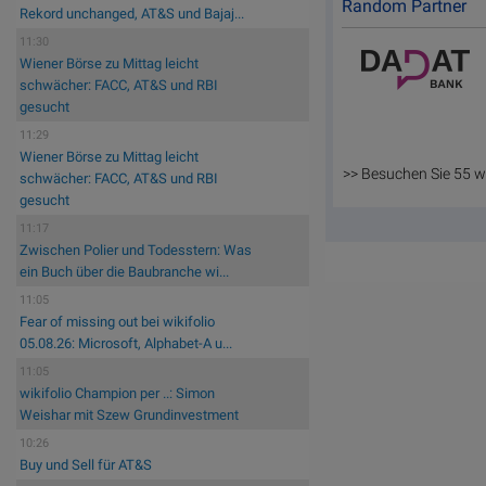
Random Partner
Rekord unchanged, AT&S und Bajaj...
11:30
Wiener Börse zu Mittag leicht
schwächer: FACC, AT&S und RBI
gesucht
11:29
Wiener Börse zu Mittag leicht
>> Besuchen Sie 55 w
schwächer: FACC, AT&S und RBI
gesucht
11:17
Zwischen Polier und Todesstern: Was
ein Buch über die Baubranche wi...
11:05
Fear of missing out bei wikifolio
05.08.26: Microsoft, Alphabet-A u...
11:05
wikifolio Champion per ..: Simon
Weishar mit Szew Grundinvestment
10:26
Buy und Sell für AT&S