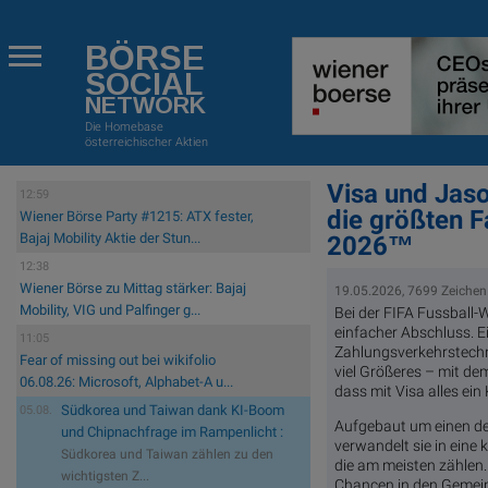
BÖRSE
SOCIAL
NETWORK
Die Homebase
österreichischer Aktien
Visa und Jaso
12:59
die größten 
Wiener Börse Party #1215: ATX fester,
Bajaj Mobility Aktie der Stun...
2026™
12:38
Wiener Börse zu Mittag stärker: Bajaj
19.05.2026, 7699 Zeichen
Mobility, VIG und Palfinger g...
Bei der FIFA Fussball-
einfacher Abschluss. E
11:05
Zahlungsverkehrstechn
Fear of missing out bei wikifolio
viel Größeres – mit de
06.08.26: Microsoft, Alphabet-A u...
dass mit Visa alles ein 
Südkorea und Taiwan dank KI-Boom
05.08.
Aufgebaut um einen der
und Chipnachfrage im Rampenlicht :
verwandelt sie in eine 
Südkorea und Taiwan zählen zu den
die am meisten zählen.
wichtigsten Z...
Chancen in den Gemeind