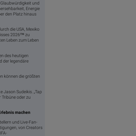
e Glaubwürdigkeit und
hersehbarkeit, Energie
ber den Platz hinaus
durch die USA, Mexiko
bnisses 2026™ zu
hten Leben zum Leben
en des heutigen
d der legendäre
ten können die größten
te Jason Sudeikis. „Tap
r Tribüne oder zu
Erlebnis machen
ellern und Live-Fan-
htigungen, von Creators
IFA-