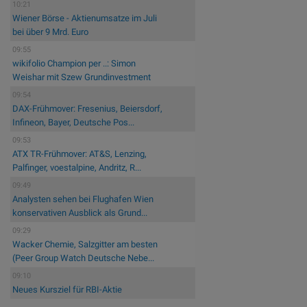
10:21
Wiener Börse - Aktienumsatze im Juli
bei über 9 Mrd. Euro
09:55
wikifolio Champion per ..: Simon
Weishar mit Szew Grundinvestment
09:54
DAX-Frühmover: Fresenius, Beiersdorf,
Infineon, Bayer, Deutsche Pos...
09:53
ATX TR-Frühmover: AT&S, Lenzing,
Palfinger, voestalpine, Andritz, R...
09:49
Analysten sehen bei Flughafen Wien
konservativen Ausblick als Grund...
09:29
Wacker Chemie, Salzgitter am besten
(Peer Group Watch Deutsche Nebe...
09:10
Neues Kursziel für RBI-Aktie