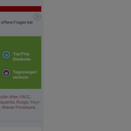
 offene Fragen bei
Top/Flop
Diashows
Tagessieger/
verlierer
hafen Wien
,
FACC
,
equentis
,
Rosgix
,
Mayr-
a
,
Wiener Privatbank
,