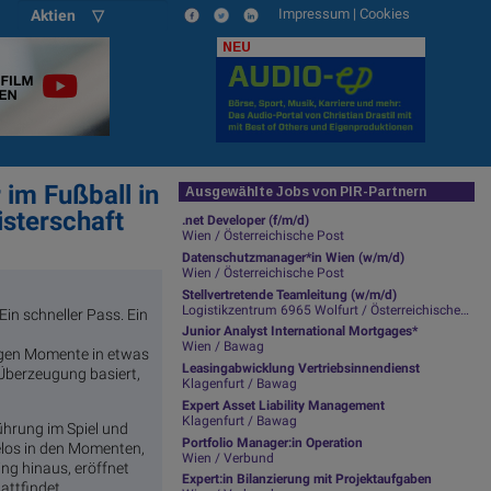
Impressum
|
Cookies
Aktien ▽
NEU
 im Fußball in
Ausgewählte Jobs von PIR-Partnern
sterschaft
.net Developer (f/m/d)
Wien / Österreichische Post
Datenschutzmanager*in Wien (w/m/d)
Wien / Österreichische Post
Stellvertretende Teamleitung (w/m/d)
Logistikzentrum 6965 Wolfurt / Österreichische Post
in schneller Pass. Ein
Junior Analyst International Mortgages*
Wien / Bawag
igen Momente in etwas
Leasingabwicklung Vertriebsinnendienst
 Überzeugung basiert,
Klagenfurt / Bawag
Expert Asset Liability Management
Klagenfurt / Bawag
ührung im Spiel und
Portfolio Manager:in Operation
helos in den Momenten,
Wien / Verbund
ing hinaus, eröffnet
Expert:in Bilanzierung mit Projektaufgaben
attfindet.