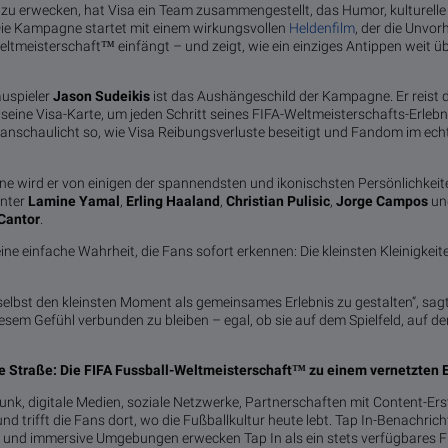
 zu erwecken, hat Visa ein Team zusammengestellt, das Humor, kulturell
 Die Kampagne startet mit einem wirkungsvollen
Heldenfilm
, der die Unvor
ltmeisterschaft™ einfängt – und zeigt, wie ein einziges Antippen weit ü
auspieler
Jason Sudeikis
ist das Aushängeschild der Kampagne. Er reist 
seine Visa-Karte, um jeden Schritt seines FIFA-Weltmeisterschafts-Erle
ranschaulicht so, wie Visa Reibungsverluste beseitigt und Fandom im ec
ne wird er von einigen der spannendsten und ikonischsten Persönlichkeit
unter
Lamine Yamal
,
Erling Haaland
,
Christian Pulisic
,
Jorge Campos
un
Cantor
.
ine einfache Wahrheit, die Fans sofort erkennen: Die kleinsten Kleinigkei
, selbst den kleinsten Moment als gemeinsames Erlebnis zu gestalten“, sag
diesem Gefühl verbunden zu bleiben – egal, ob sie auf dem Spielfeld, auf de
e Straße: Die FIFA Fussball-Weltmeisterschaft™ zu einem vernetzten 
unk, digitale Medien, soziale Netzwerke, Partnerschaften mit Content-Erst
nd trifft die Fans dort, wo die Fußballkultur heute lebt. Tap In-Benachric
s und immersive Umgebungen erwecken Tap In als ein stets verfügbares F