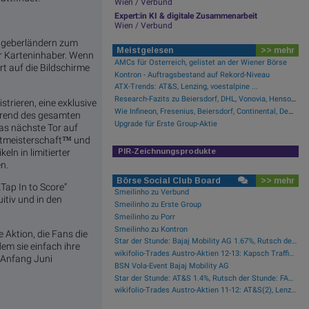
Wien / Verbund
Expert:in KI & digitale Zusammenarbeit
Wien / Verbund
astgeberländern zum
Meistgelesen
>> mehr
ür Karteninhaber. Wenn
AMCs für Österreich, gelistet an der Wiener Börse
rt auf die Bildschirme
Kontron - Auftragsbestand auf Rekord-Niveau
ATX-Trends: AT&S, Lenzing, voestalpine ...
Research-Fazits zu Beiersdorf, DHL, Vonovia, Hensoldt ...
istrieren, eine exklusive
Wie Infineon, Fresenius, Beiersdorf, Continental, Deutsche Post und Bayer für Gesprächsstoff im DAX sorgten
ährend des gesamten
Upgrade für Erste Group-Aktie
das nächste Tor auf
eltmeisterschaft™ und
ln in limitierter
PIR-Zeichnungsprodukte
n.
Börse Social Club Board
>> mehr
Tap In to Score“
Smeilinho zu Verbund
uitiv und in den
Smeilinho zu Erste Group
Smeilinho zu Porr
Smeilinho zu Kontron
e Aktion, die Fans die
Star der Stunde: Bajaj Mobility AG 1.67%, Rutsch der Stunde: Frequentis -0.91%
em sie einfach ihre
wikifolio-Trades Austro-Aktien 12-13: Kapsch TrafficCom(1), Fabasoft(1)
 Anfang Juni
BSN Vola-Event Bajaj Mobility AG
Star der Stunde: AT&S 1.4%, Rutsch der Stunde: FACC -0.46%
wikifolio-Trades Austro-Aktien 11-12: AT&S(2), Lenzing(1)