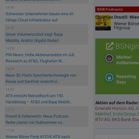
14:44
BSN Podcasts
Schweizer Unternehmen bauen eine KI-
Christian Drastil: Wie
fähige Cloud-Infrastruktur auf
Wiener Börse
Fitgroup
14:40
Unser Volumensrobot sagt: Bajaj
Mobility, Andritz (#gabb Radar)
BSNgin
14:20
PIR-News: Hohe Aktienumsätze im Juli,
Märkte/
Research zu AT&S, Flughafen W...
Indikation
14:04
Neue 3D-Flash-Speichertechnologie von
Reporting
Kioxia und SanDisk erreicht d...
Days
14:02
ATX erreicht Rekordhoch am 150.
Handelstag – AT&S und Bajaj Mobilit...
Aktien auf dem Radar
Emerald Horizon AG
,
A
12:17
Melnhof
,
Erste Group
,
Drastil & Seltenreich: Neue Podcast-
BTV AG
,
BKS Bank St
Reihe startet mit Nullnummer vo...
11:54
Wiener Börse Party #1214: ATX nach