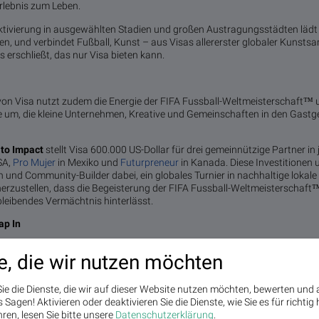
lebnis zum Leben.
ktivierung in ausgewählten Stadien und großen Austragungsstädten lädt F
, und verbindet Fußball, Kunst – aus Visas allererster globaler Kunsts
s erschließt, das nur Visa bieten kann.
on Visa nutzt zudem die Energie der FIFA Fussball-Weltmeisterschaft™ u
e um, die kleine Unternehmen, Kreative und Gemeinschaften in den Gastg
 to Impact
stellt Visa 600.000 US-Dollar für drei gemeinnützige Partner i
SA,
Pro Mujer
in Mexiko und
Futurpreneur
in Kanada. Diese Investitionen 
und Community-Builder dabei, ein globales Turnier in nachhaltige lokal
rzustellen, dass die Begeisterung der FIFA Fussball-Weltmeisterschaft™
bleibendes Vermächtnis hinterlässt.
ap In
FIFA Fussball-Weltmeisterschaft™ nicht nur an – sie leben sie“, sagte Fra
e, die wir nutzen möchten
Visa. „Tap In bringt sie jedem Moment näher und macht das einfachste Tor 
rall, mitzumachen. Einmal tippen, und schon bist du dabei.“
ie die Dienste, die wir auf dieser Website nutzen möchten, bewerten und
p In to Score“ zu erfahren und zu erfahren, wie Sie sich registrieren kön
Sagen! Aktivieren oder deaktivieren Sie die Dienste, wie Sie es für richtig 
u erhalten, besuchen Sie
visa.com
und folgen Sie Visa in den sozialen Me
ren, lesen Sie bitte unsere
Datenschutzerklärung
.