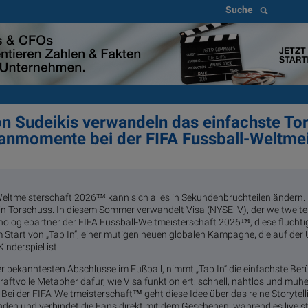
Suche
n Sudeikis verwandeln das einfachste Tor
Fanmomente bei der FIFA Fussball-Weltmei
Weltmeisterschaft 2026™ kann sich alles in Sekundenbruchteilen ändern. E
in Torschuss. In diesem Sommer verwandelt Visa (NYSE: V), der weltweite
ologiepartner der FIFA Fussball-Weltmeisterschaft 2026™, diese flücht
m Start von „Tap In“, einer mutigen neuen globalen Kampagne, die auf der
Kinderspiel ist.
 bekanntesten Abschlüsse im Fußball, nimmt „Tap In“ die einfachste Ber
kraftvolle Metapher dafür, wie Visa funktioniert: schnell, nahtlos und mü
 Bei der FIFA-Weltmeisterschaft™ geht diese Idee über das reine Storytell
en und verbindet die Fans direkt mit dem Geschehen, während es live st