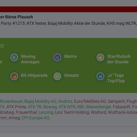
ner Börse Plausch
 Party #1215: ATX fester, Bajaj Mobility Aktie der Stunde, KHS mag WLTR,
e
Moving
Matrix
Star/Rutsch
en
Averages
der Stunde
BS-Hitparade
Umsatz
„n“ Tage
Top/Flop
:
Rosenbauer
,
Bajaj Mobility AG
,
Andritz
,
EuroTeleSites AG
,
Semperit
,
Flug
TX
,
ATX Prime
,
ATX TR
,
Bawag
,
ATX NTR
,
RBI
,
Wienerberger
,
Fabasoft
,
Fr
Strabag
,
Frauenthal
,
Lenzing
,
Linz Textil Holding
,
Wolford
,
Wolftank-Adis
amm
,
Amag
,
CPI Europe AG
.