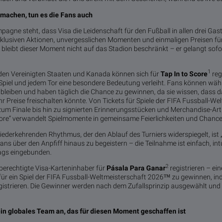
 machen, tun es die Fans auch
pagne steht, dass Visa die Leidenschaft für den Fußball in allen drei G
xklusiven Aktionen, unvergesslichen Momenten und einmaligen Preisen f
, bleibt dieser Moment nicht auf das Stadion beschränkt – er gelangt sofo
1
 den Vereinigten Staaten und Kanada können sich für
Tap In to Score
reg
m Spiel und jedem Tor eine besondere Bedeutung verleiht. Fans können w
 bleiben und haben täglich die Chance zu gewinnen, da sie wissen, dass 
r Preise freischalten könnte. Von Tickets für Spiele der FIFA Fussball-W
um Finale bis hin zu signierten Erinnerungsstücken und Merchandise-Artike
core“ verwandelt Spielmomente in gemeinsame Feierlichkeiten und Chance
iederkehrenden Rhythmus, der den Ablauf des Turniers widerspiegelt, ist „
ans über den Anpfiff hinaus zu begeistern – die Teilnahme ist einfach, int
ags eingebunden.
2
berechtigte Visa-Karteninhaber für
Pásala Para Ganar
registrieren – ein
 für ein Spiel der FIFA Fussball-Weltmeisterschaft 2026™ zu gewinnen, ind
gistrieren. Die Gewinner werden nach dem Zufallsprinzip ausgewählt und
ein globales Team an, das für diesen Moment geschaffen ist