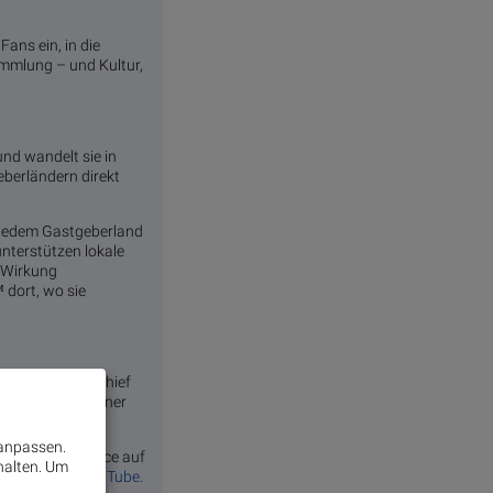
ans ein, in die
ammlung – und Kultur,
nd wandelt sie in
eberländern direkt
n jedem Gastgeberland
unterstützen lokale
e Wirkung
 dort, wo sie
nk Cooper III, Chief
im Fußball zu einer
 anpassen.
nen, um die Chance auf
halten.
Um
dien und auf
YouTube
.