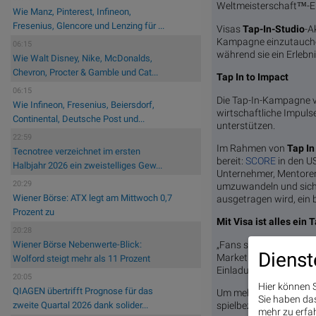
Weltmeisterschaft™-Er
Wie Manz, Pinterest, Infineon,
Fresenius, Glencore und Lenzing für ...
Visas
Tap-In-Studio
-A
Kampagne einzutauchen
06:15
während sie ein Erlebni
Wie Walt Disney, Nike, McDonalds,
Chevron, Procter & Gamble und Cat...
Tap In to Impact
06:15
Die Tap-In-Kampagne v
Wie Infineon, Fresenius, Beiersdorf,
wirtschaftliche Impuls
Continental, Deutsche Post und...
unterstützen.
22:59
Im Rahmen von
Tap In
Tecnotree verzeichnet im ersten
bereit:
SCORE
in den U
Halbjahr 2026 ein zweistelliges Gew...
Unternehmer, Mentoren 
20:29
umzuwandeln und siche
Wiener Börse: ATX legt am Mittwoch 0,7
ausgetragen wird, ein 
Prozent zu
Mit Visa ist alles ein T
20:28
„Fans schauen sich die 
Wiener Börse Nebenwerte-Blick:
Dienst
Marketing Officer bei 
Wolford steigt mehr als 11 Prozent
Einladung für Fans übe
20:05
Hier können S
QIAGEN übertrifft Prognose für das
Um mehr über Visas „Ta
Sie haben das 
spielbezogene Preise z
zweite Quartal 2026 dank solider...
mehr zu erfah