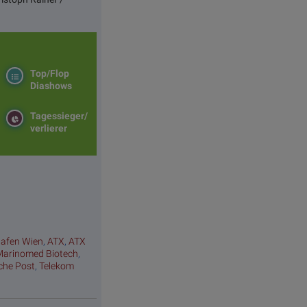
Top/Flop
Diashows
Tagessieger/
verlierer
hafen Wien
,
ATX
,
ATX
Marinomed Biotech
,
sche Post
,
Telekom