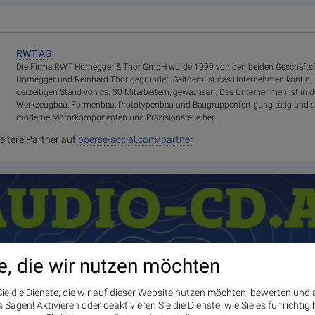
RWT AG
Die Firma RWT Hornegger & Thor GmbH wurde 1999 von den beiden Geschäfts
Hornegger und Reinhard Thor gegründet. Seitdem ist das Unternehmen kontinuie
derzeitigen Stand von ca. 30 Mitarbeitern, gewachsen. Das Unternehmen ist in 
Werkzeugbau, Formenbau, Prototypenbau und Baugruppenfertigung tätig und st
moderne Motorkomponenten und Präzisionsteile her.
eitere Partner auf
boerse-social.com/partner
e, die wir nutzen möchten
ie die Dienste, die wir auf dieser Website nutzen möchten, bewerten und
Sagen! Aktivieren oder deaktivieren Sie die Dienste, wie Sie es für richtig 