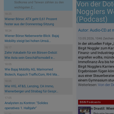
Von der Dot
Südkorea und Taiwan zählen zu den
wichtigsten Z...
Nogglers We
18:25
(Podcast)
Wiener Börse: ATX geht 0,61 Prozent
fester aus der Donnerstag-Sitzung
Autor: Audio-CD.at 
18:24
Wiener Börse Nebenwerte-Blick: Bajaj
13.05.2026, 1046 Zeichen
Mobility steigt bei hohen Umsä...
In der aktuellen Folge
18:17
Birgit Noggler zum Kar
Finanz- und Industrieg
Zehn Vokabeln für ein Börsen-Debüt:
ergreifen wollte, münd
Wie Asta sein Geschäftsmodell e...
Immofinanz-Ära bis hin
18:05
Birgit Nogglers Karrie
Wie Bajaj Mobility AG, Marinomed
Ergebnissen fügen kön
Biotech, Kapsch TrafficCom, RHI Ma...
aus einer Steuerberate
einem Gymnasium studie
18:05
Weiterlesen:
Von der D
Wie VIG, AT&S, Lenzing, CA Immo,
Wienerberger und Strabag für Gespr...
17:05
BSN Podcasts
Analysten zu Kontron: "Solides
operatives 1. Halbjahr"
Christian Drastil: Wie
Private Inve