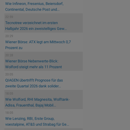
Wie Infineon, Fresenius, Beiersdorf,
Continental, Deutsche Post und...
22:59
Tecnotree verzeichnet im ersten
Halbjahr 2026 ein zweistelliges Gew...
20:29
Wiener Börse: ATX legt am Mittwoch 0,7
Prozent zu
20:28
Wiener Börse Nebenwerte-Blick:
Wolford steigt mehr als 11 Prozent
20:05
QIAGEN übertrifft Prognose für das
zweite Quartal 2026 dank solider...
18:05
Wie Wolford, RHI Magnesita, Wolftank-
Adisa, Frauenthal, Bajaj Mobil...
18:05
Wie Lenzing, RBI, Erste Group,
voestalpine, AT&S und Strabag für Ge...