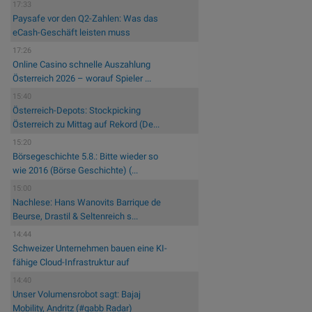
17:33
Paysafe vor den Q2-Zahlen: Was das
eCash-Geschäft leisten muss
17:26
Online Casino schnelle Auszahlung
Österreich 2026 – worauf Spieler ...
15:40
Österreich-Depots: Stockpicking
Österreich zu Mittag auf Rekord (De...
15:20
Börsegeschichte 5.8.: Bitte wieder so
wie 2016 (Börse Geschichte) (...
15:00
Nachlese: Hans Wanovits Barrique de
Beurse, Drastil & Seltenreich s...
14:44
Schweizer Unternehmen bauen eine KI-
fähige Cloud-Infrastruktur auf
14:40
Unser Volumensrobot sagt: Bajaj
Mobility, Andritz (#gabb Radar)