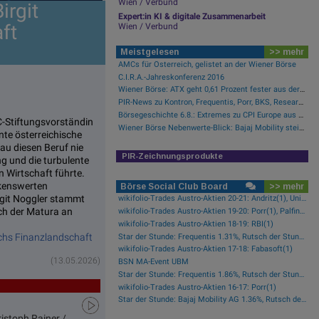
Wien / Verbund
irgit
Expert:in KI & digitale Zusammenarbeit
ft
Wien / Verbund
Meistgelesen
>> mehr
AMCs für Österreich, gelistet an der Wiener Börse
C.I.R.A.-Jahreskonferenz 2016
Wiener Börse: ATX geht 0,61 Prozent fester aus der Donnerstag-Sitzung
PIR-News zu Kontron, Frequentis, Porr, BKS, Research zu Erste Group, Verbund (Christine Petzwinkler)
Börsegeschichte 6.8.: Extremes zu CPI Europe aus der Immofinanz-Ära (Börse Geschichte) (BörseGeschichte)
C-Stiftungsvorständin
Wiener Börse Nebenwerte-Blick: Bajaj Mobility steigt bei hohen Umsätzen mehr als 10 Prozent
nte österreichische
au diesen Beruf nie
PIR-Zeichnungsprodukte
ng und die turbulente
 Wirtschaft führte.
rkenswerten
Börse Social Club Board
>> mehr
git Noggler stammt
wikifolio-Trades Austro-Aktien 20-21: Andritz(1), Uniqa(1), OMV(1)
ach der Matura an
wikifolio-Trades Austro-Aktien 19-20: Porr(1), Palfinger(1)
wikifolio-Trades Austro-Aktien 18-19: RBI(1)
ichs Finanzlandschaft
Star der Stunde: Frequentis 1.31%, Rutsch der Stunde: RHI Magnesita -1.38%
wikifolio-Trades Austro-Aktien 17-18: Fabasoft(1)
(13.05.2026)
BSN MA-Event UBM
Star der Stunde: Frequentis 1.86%, Rutsch der Stunde: Kapsch TrafficCom -2.16%
wikifolio-Trades Austro-Aktien 16-17: Porr(1)
Star der Stunde: Bajaj Mobility AG 1.36%, Rutsch der Stunde: Polytec Group -1.81%
istoph Rainer /