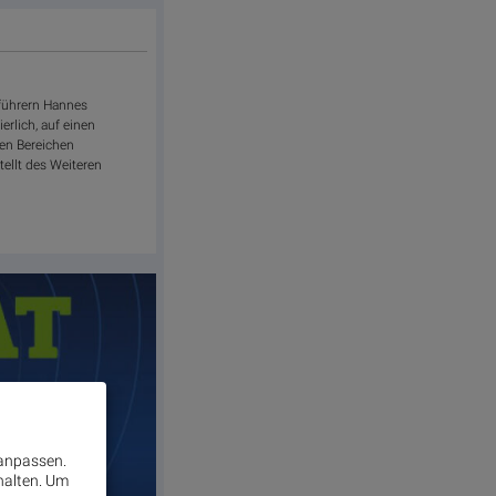
führern Hannes
rlich, auf einen
den Bereichen
ellt des Weiteren
 anpassen.
halten.
Um