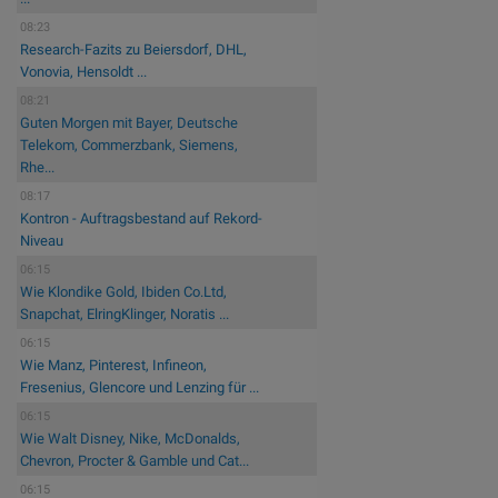
08:23
Research-Fazits zu Beiersdorf, DHL,
Vonovia, Hensoldt ...
08:21
Guten Morgen mit Bayer, Deutsche
Telekom, Commerzbank, Siemens,
Rhe...
08:17
Kontron - Auftragsbestand auf Rekord-
Niveau
06:15
Wie Klondike Gold, Ibiden Co.Ltd,
Snapchat, ElringKlinger, Noratis ...
06:15
Wie Manz, Pinterest, Infineon,
Fresenius, Glencore und Lenzing für ...
06:15
Wie Walt Disney, Nike, McDonalds,
Chevron, Procter & Gamble und Cat...
06:15