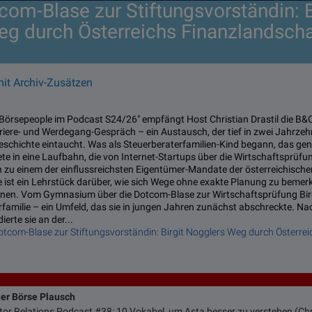
com-Blase zur Stiftungsvorständin: B
g durch Österreichs Finanzlandscha
mit Archiv-Zusätzen
 „Börsepeople im Podcast S24/26" empfängt Host Christian Drastil die B&
riere- und Werdegang-Gespräch – ein Austausch, der tief in zwei Jahrzeh
eschichte eintaucht. Was als Steuerberaterfamilien-Kind begann, das gen
ete in eine Laufbahn, die von Internet-Startups über die Wirtschaftsprüfu
 zu einem der einflussreichsten Eigentümer-Mandate der österreichischen
re ist ein Lehrstück darüber, wie sich Wege ohne exakte Planung zu beme
nen. Vom Gymnasium über die Dotcom-Blase zur Wirtschaftsprüfung Bir
rfamilie – ein Umfeld, das sie in jungen Jahren zunächst abschreckte. N
rte sie an der...
otcom-Blase zur Stiftungsvorständin: Birgit Nogglers Weg durch Österre
ner Börse Plausch
stor Relations Podcast #38: 10 Vokabel, um Asta besser zu verstehen (Chr