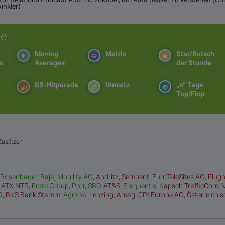
inkler)
e
Moving
Matrix
Star/Rutsch
en
Averages
der Stunde
BS-Hitparade
Umsatz
„n“ Tage
Top/Flop
-Zusätzen
:
Rosenbauer
,
Bajaj Mobility AG
,
Andritz
,
Semperit
,
EuroTeleSites AG
,
Flug
,
ATX NTR
,
Erste Group
,
Porr
,
SBO
,
AT&S
,
Frequentis
,
Kapsch TrafficCom
,
G
,
BKS Bank Stamm
,
Agrana
,
Lenzing
,
Amag
,
CPI Europe AG
,
Österreichi