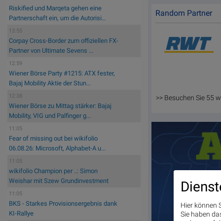
Riskified und Marqeta gehen eine
Random Partner
Partnerschaft ein, um die Autorisi...
13:55
Corpay Cross-Border zum offiziellen FX-
Partner von Ultimate Sevens ...
12:59
Wiener Börse Party #1215: ATX fester,
Bajaj Mobility Aktie der Stun...
12:38
>> Besuchen Sie 55 w
Wiener Börse zu Mittag stärker: Bajaj
Mobility, VIG und Palfinger g...
11:05
Fear of missing out bei wikifolio
06.08.26: Microsoft, Alphabet-A u...
11:05
wikifolio Champion per ..: Simon
Weishar mit Szew Grundinvestment
Dienst
11:05
BKS - Starkes Provisionsergebnis dank
Hier können S
KI-Rallye
Sie haben das 