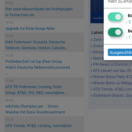
mehr zu erfah
10:42
Porr setzt Mauerroboter bei Wohnprojekt
in Tschechien ein
Bö
Audio-CD.at mit Archiv-
↓
2
10:15
Upgrade für Erste Group-Aktie
Be
Latest Blogs
10:09
↓
1
» Zehn Vokabeln für ein 
DAX-Frühmover: Scout24, Deutsche
» Österreich-Depots: Et
Telekom, Siemens, Henkel, Zalando,...
» Börsegeschichte 6.8.: 
Ausgewählte
10:08
» Nachlese: Linda Simhof
ProSiebenSat1 on top (Peer Group
» PIR-News zu Kontron, Fr
Watch Deutsche Nebenwerte powered
» ATX steuert auf das 28.
...
» Wiener Börse Party #1215
10:08
» Wiener Börse zu Mittag 
ATX TR-Frühmover: Lenzing, Erste
» ATX-Trends: AT&S, Lenzi
Group, AT&S, VIG, SBO, voestalpine...
» Österreich-Depots: Stoc
09:55
wikifolio Champion per ..: Simon
Weishar mit Szew Grundinvestment
08:25
ATX-Trends: AT&S, Lenzing, voestalpine
...