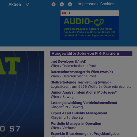
Impressum
|
Cookies
Aktien ▽
NEU
Ausgewählte Jobs von PIR-Partnern
.net Developer (f/m/d)
Wien / Österreichische Post
Datenschutzmanager*in Wien (w/m/d)
Wien / Österreichische Post
Stellvertretende Teamleitung (w/m/d)
Logistikzentrum 6965 Wolfurt / Österreichische Post
Junior Analyst International Mortgages*
Wien / Bawag
Leasingabwicklung Vertriebsinnendienst
Klagenfurt / Bawag
Expert Asset Liability Management
Klagenfurt / Bawag
Portfolio Manager:in Operation
Wien / Verbund
Expert:in Bilanzierung mit Projektaufgaben