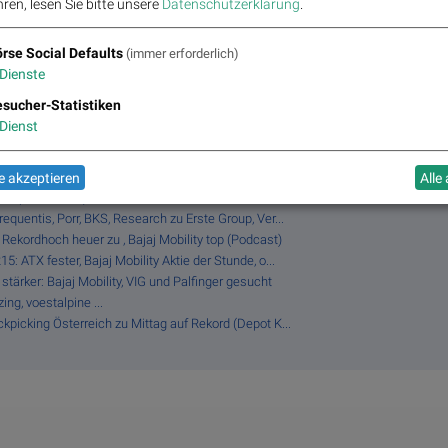
ren, lesen Sie bitte unsere
Datenschutzerklärung
.
rse Social Defaults
(immer erforderlich)
Zusätzen
Dienste
sucher-Statistiken
Dienst
Börsen-Debüt: Wie Asta sein Geschäftsmodell erklär...
was fester (Depot Kommentar)
Extremes zu CPI Europe aus der Immofinanz-Ära (Bör...
 akzeptieren
Alle
er (audio cd.at)
equentis, Porr, BKS, Research zu Erste Group, Ver...
 Rekordhoch heuer zu , Bajaj Mobility top (Podcast)
: ATX fester, Bajaj Mobility Aktie der Stunde, o...
stärker: Bajaj Mobility, VIG und Palfinger gesucht
ng, voestalpine ...
kpicking Österreich zu Mittag auf Rekord (Depot K...