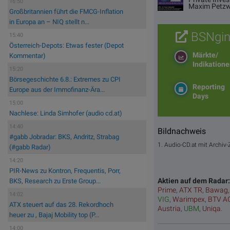
16:50
Maxim Petzw
Großbritannien führt die FMCG-Inflation
in Europa an – NIQ stellt n...
BSNgin
15:40
Österreich-Depots: Etwas fester (Depot
Märkte/
Kommentar)
Indikation
15:20
Börsegeschichte 6.8.: Extremes zu CPI
Reporting
Europe aus der Immofinanz-Ära...
Days
15:00
Nachlese: Linda Simhofer (audio cd.at)
14:40
Bildnachweis
#gabb Jobradar: BKS, Andritz, Strabag
1. Audio-CD.at mit Archiv
(#gabb Radar)
14:20
PIR-News zu Kontron, Frequentis, Porr,
Aktien auf dem Radar
BKS, Research zu Erste Group...
Prime
,
ATX TR
,
Bawag
14:02
VIG
,
Warimpex
,
BTV A
ATX steuert auf das 28. Rekordhoch
Austria
,
UBM
,
Uniqa
.
heuer zu , Bajaj Mobility top (P...
14:00