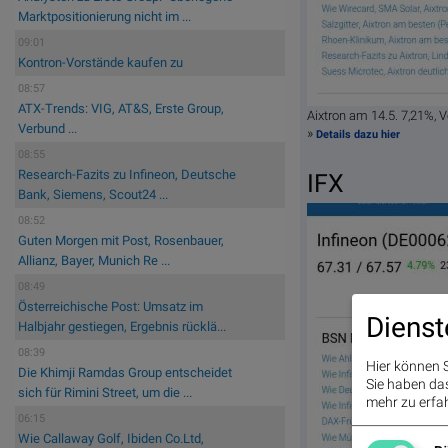
Marktpositionierung nicht im ...
09:01
Kontron-Vorstände kaufen zu
08:57
ATX-Trends: VIG, AT&S, Erste Group,
Aixtron am 14.5. 7,21%,
Verbund ...
»
Details dazu hier
08:55
Research-Fazits zu Infineon, Deutsche
IFX
Bank, Siemens, Scout24 ...
08:52
Guten Morgen mit Post, Rosenbauer,
Allianz, Bayer, Munich Re ...
08:49
Österreichische Post: Umsatz im
Dienst
Halbjahr gestiegen, Ergebnis rücklä...
08:39
Hier können S
Die Khimji Ramdas Group entscheidet
Sie haben das 
sich für Rimini Street, um die ...
mehr zu erfah
06:15
Wie Callaway Golf, Ibiden Co.Ltd,