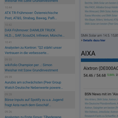
Weishar mit Szew Grundinvestment
10:44
ATX TR-Frühmover: Österreichische
Post, AT&S, Strabag, Bawag, Palfi...
10:42
DAX-Frühmover: DAIMLER TRUCK
SMA Solar am 14.5. 15,
HLD..., SAP, Scout24, Infineon, Münche...
»
Details dazu hier
10:41
Analysten zu Kontron: "Q2 stärkt unser
AIXA
Vertrauen in die verbesserte...
09:55
wikifolio Champion per ..: Simon
Weishar mit Szew Grundinvestment
09:39
Aurubis am schwächsten (Peer Group
Watch Deutsche Nebenwerte powere...
09:28
Börse-Inputs auf Spotify zu u.a. Jugend
fragt Asta nach dem Geschäf...
09:26
Analysten zu Erste Group: "Überlegene