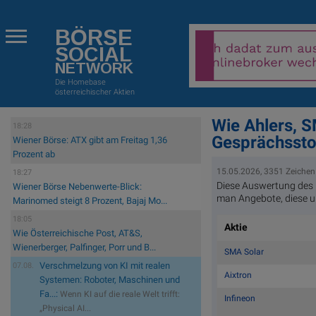
BÖRSE
SOCIAL
NETWORK
Die Homebase
österreichischer Aktien
Wie Ahlers, S
18:28
Gesprächssto
Wiener Börse: ATX gibt am Freitag 1,36
Prozent ab
15.05.2026, 3351 Zeichen
18:27
Diese Auswertung des 
Wiener Börse Nebenwerte-Blick:
man Angebote, diese u
Marinomed steigt 8 Prozent, Bajaj Mo...
18:05
Aktie
Wie Österreichische Post, AT&S,
Wienerberger, Palfinger, Porr und B...
SMA Solar
Verschmelzung von KI mit realen
07.08.
Aixtron
Systemen: Roboter, Maschinen und
Fa...:
Wenn KI auf die reale Welt trifft:
Infineon
„Physical AI...