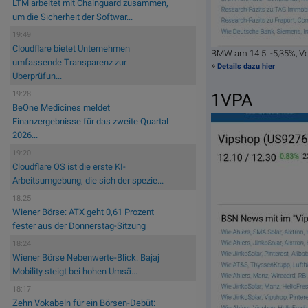
LTM arbeitet mit Chainguard zusammen,
um die Sicherheit der Softwar...
19:49
Cloudflare bietet Unternehmen
BMW am 14.5. -5,35%, V
umfassende Transparenz zur
»
Details dazu hier
Überprüfun...
19:28
1VPA
BeOne Medicines meldet
Finanzergebnisse für das zweite Quartal
2026...
19:20
Cloudflare OS ist die erste KI-
Arbeitsumgebung, die sich der spezie...
18:25
Wiener Börse: ATX geht 0,61 Prozent
fester aus der Donnerstag-Sitzung
18:24
Wiener Börse Nebenwerte-Blick: Bajaj
Mobility steigt bei hohen Umsä...
18:17
Zehn Vokabeln für ein Börsen-Debüt: