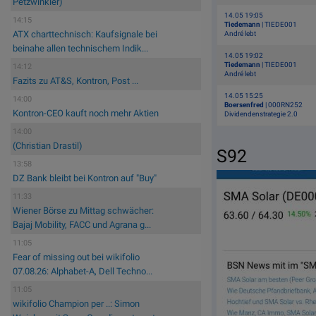
Petzwinkler)
14.05 19:05
14:15
Tiedemann
| TIEDE001
ATX charttechnisch: Kaufsignale bei
André lebt
beinahe allen technischem Indik...
14.05 19:02
Tiedemann
| TIEDE001
14:12
André lebt
Fazits zu AT&S, Kontron, Post ...
14.05 15:25
14:00
Boersenfred
| 000RN252
Kontron-CEO kauft noch mehr Aktien
Dividendenstrategie 2.0
14:00
(Christian Drastil)
S92
13:58
DZ Bank bleibt bei Kontron auf "Buy"
11:33
Wiener Börse zu Mittag schwächer:
Bajaj Mobility, FACC und Agrana g...
11:05
Fear of missing out bei wikifolio
07.08.26: Alphabet-A, Dell Techno...
11:05
wikifolio Champion per ..: Simon