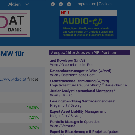
Impressum
|
Cookies
Aktien ▽
NEU
 BMW für
Ausgewählte Jobs von PIR-Partnern
.net Developer (f/m/d)
Wien / Österreichische Post
Datenschutzmanager*in Wien (w/m/d)
Wien / Österreichische Post
p://www.dad.at
findet
Stellvertretende Teamleitung (w/m/d)
Logistikzentrum 6965 Wolfurt / Österreichische Post
Junior Analyst International Mortgages*
Wien / Bawag
Leasingabwicklung Vertriebsinnendienst
Klagenfurt / Bawag
15.85%
Expert Asset Liability Management
Klagenfurt / Bawag
7.21%
Portfolio Manager:in Operation
Wien / Verbund
5.76%
Expert:in Bilanzierung mit Projektaufgaben