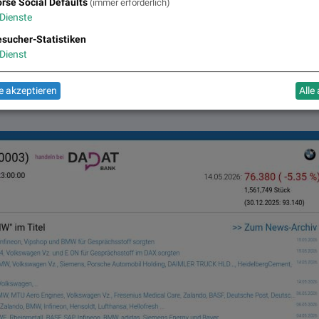
rse Social Defaults
(immer erforderlich)
Dienste
sucher-Statistiken
Dienst
, Volumen 135% normaler Tage
 akzeptieren
Alle