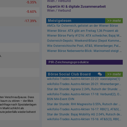
Wien / Verbund
-5.35%
Expert:in KI & digitale Zusammenarbeit
Wien / Verbund
-5.60%
Meistgelesen
>> mehr
-17.39%
AMCs für Österreich, gelistet an der Wiener Börse
Wiener Börse: ATX gibt am Freitag 1,36 Prozent ab
Wiener Börse Party #1216: ATX schwächer, Bajaj Mobility weiter stark, neue indische Freunde und Rajiv Bajaj mein Man of the Day
Österreich-Depots: Weekend-Bilanz (Depot Kommentar)
Wie Österreichische Post, AT&S, Wienerberger, Palfinger, Porr und Bawag für Gesprächsstoff im ATX sorgten
Wiener Börse Nebenwerte-Blick: Marinomed steigt 8 Prozent, Bajaj Mobility 7,84 Prozent
A.
PIR-Zeichnungsprodukte
Börse Social Club Board
>> mehr
wikifolio-Trades Austro-Aktien 22-23: voestalpine(1)
wikifolio-Trades Austro-Aktien 20-21: Wienerberger(1)
Star der Stunde: Agrana 2.24%, Rutsch der Stunde: CA Immo -1.42%
wikifolio-Trades Austro-Aktien 17-18: Verbund(2), Österreichische Post(1)
gsten Verschnaufpause. Dass
BSN MA-Event EVN
 kaum zu stören – der Blick
Star der Stunde: RHI Magnesita 0.55%, Rutsch der Stunde: AT&S -2.29%
 Nachfrage nach Spezialanlagen
m Markt schlicht als
wikifolio-Trades Austro-Aktien 16-17: RBI(1), AT&S(1), Wienerberger(1), Österreichische Post(1)
ute jedenfalls wieder beherzt
Star der Stunde: Bajaj Mobility AG 2.04%, Rutsch der Stunde: Frequentis -1.76%
wikifolio-Trades Austro-Aktien 15-16: AT&S(3), RBI(2), Wienerberger(1), voestalpine(1), Kontron(1), Bawag(1)