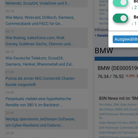
Bö
Nintendo, Scout24, Vodafone und S...
↓
2
06:15
Be
Wie Manz, Wirecard, Drillisch, Siemens,
↓
1
Commerzbank und FACC für Ge...
Infineon am 14.5. 5,76%
06:15
»
Details dazu hier
Wie Boeing, salesforce.com, Walt
Ausgewählte
Disney, Goldman Sachs, Chevron und...
BMW
06:15
Wie Deutsche Telekom, Scout24,
Siemens, Henkel, Rheinmetall und Zal...
01:09
Purina als erster NIQ ConnectAI Charter-
Kunde vorgestellt
23:02
Perpetuals meldet eine hypothetische
Rendite von 380 % im Backtest ...
22:48
NetApp übernimmt JetStream Software,
um Cyber-Resilienz und Datensi...
22:33