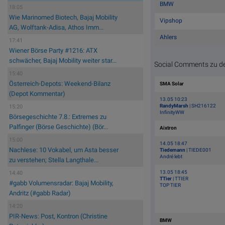
BMW
18:05
Wie Marinomed Biotech, Bajaj Mobility
Vipshop
AG, Wolftank-Adisa, Athos Imm...
Ahlers
17:41
Wiener Börse Party #1216: ATX
schwächer, Bajaj Mobility weiter star...
Social Comments zu de
15:40
Österreich-Depots: Weekend-Bilanz
SMA Solar
(Depot Kommentar)
13.05 10:23
RandyMarsh
| SH216122
15:20
InfinityWW
Börsegeschichte 7.8.: Extremes zu
Palfinger (Börse Geschichte) (Bör...
Aixtron
15:00
14.05 18:47
Nachlese: 10 Vokabel, um Asta besser
Tiedemann
| TIEDE001
André lebt
zu verstehen; Stella Langthale...
13.05 18:45
14:40
TTier
| TTIER
#gabb Volumensradar: Bajaj Mobility,
TOP TIER
Andritz (#gabb Radar)
14:20
PIR-News: Post, Kontron (Christine
BMW