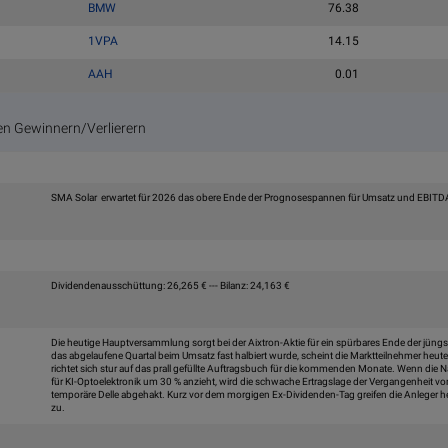
BMW
76.38
1VPA
14.15
AAH
0.01
n Gewinnern/Verlierern
SMA Solar erwartet für 2026 das obere Ende der Prognosespannen für Umsatz und EBITD
Dividendenausschüttung: 26,265 € --- Bilanz: 24,163 €
Die heutige Hauptversammlung sorgt bei der Aixtron-Aktie für ein spürbares Ende der jün
das abgelaufene Quartal beim Umsatz fast halbiert wurde, scheint die Marktteilnehmer heute
richtet sich stur auf das prall gefüllte Auftragsbuch für die kommenden Monate. Wenn die
für KI-Optoelektronik um 30 % anzieht, wird die schwache Ertragslage der Vergangenheit vo
temporäre Delle abgehakt. Kurz vor dem morgigen Ex-Dividenden-Tag greifen die Anleger he
zu.