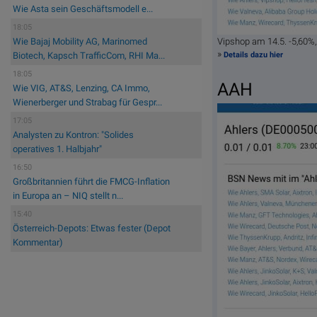
Wie Asta sein Geschäftsmodell e...
18:05
Vipshop am 14.5. -5,60
Wie Bajaj Mobility AG, Marinomed
»
Details dazu hier
Biotech, Kapsch TrafficCom, RHI Ma...
18:05
AAH
Wie VIG, AT&S, Lenzing, CA Immo,
Wienerberger und Strabag für Gespr...
17:05
Analysten zu Kontron: "Solides
operatives 1. Halbjahr"
16:50
Großbritannien führt die FMCG-Inflation
in Europa an – NIQ stellt n...
15:40
Österreich-Depots: Etwas fester (Depot
Kommentar)