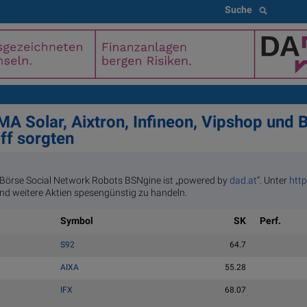
Suche
MA Solar, Aixtron, Infineon, Vipshop und
ff sorgten
Börse Social Network Robots BSNgine ist „powered by
dad.at
“. Unter
htt
nd weitere Aktien spesengünstig zu handeln.
Symbol
SK
Perf.
S92
64.7
AIXA
55.28
IFX
68.07