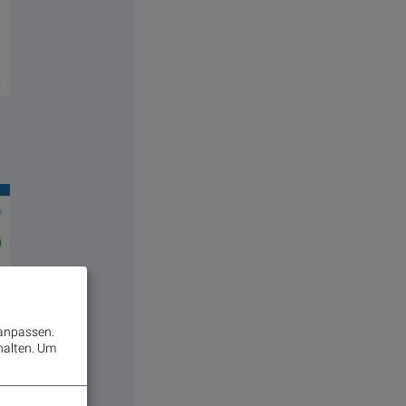
 anpassen.
halten.
Um