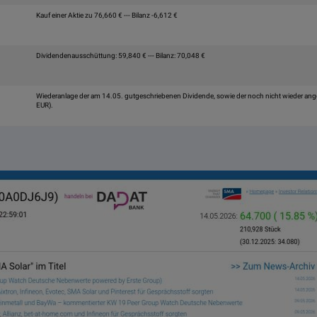
Kauf einer Aktie zu 76,660 € --- Bilanz -6,612 €
Dividendenausschüttung: 59,840 € --- Bilanz: 70,048 €
Wiederanlage der am 14.05. gutgeschriebenen Dividende, sowie der noch nicht wieder an
EUR).