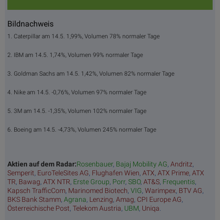
Bildnachweis
1. Caterpillar am 14.5. 1,99%, Volumen 78% normaler Tage
2. IBM am 14.5. 1,74%, Volumen 99% normaler Tage
3. Goldman Sachs am 14.5. 1,42%, Volumen 82% normaler Tage
4. Nike am 14.5. -0,76%, Volumen 97% normaler Tage
5. 3M am 14.5. -1,35%, Volumen 102% normaler Tage
6. Boeing am 14.5. -4,73%, Volumen 245% normaler Tage
Aktien auf dem Radar:
Rosenbauer
,
Bajaj Mobility AG
,
Andritz
,
Semperit
,
EuroTeleSites AG
,
Flughafen Wien
,
ATX
,
ATX Prime
,
ATX
TR
,
Bawag
,
ATX NTR
,
Erste Group
,
Porr
,
SBO
,
AT&S
,
Frequentis
,
Kapsch TrafficCom
,
Marinomed Biotech
,
VIG
,
Warimpex
,
BTV AG
,
BKS Bank Stamm
,
Agrana
,
Lenzing
,
Amag
,
CPI Europe AG
,
Österreichische Post
,
Telekom Austria
,
UBM
,
Uniqa
.