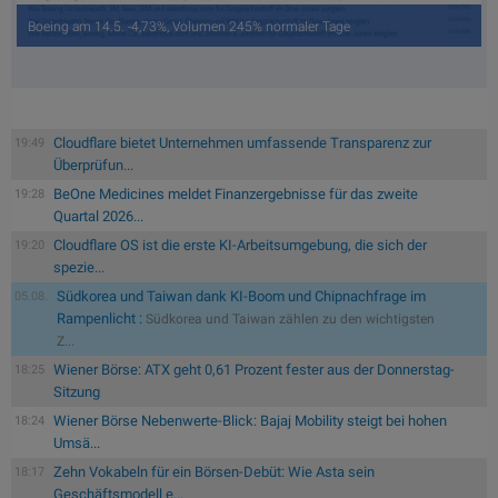
Boeing am 14.5. -4,73%, Volumen 245% normaler Tage
Cloudflare bietet Unternehmen umfassende Transparenz zur
19:49
Überprüfun...
BeOne Medicines meldet Finanzergebnisse für das zweite
19:28
Quartal 2026...
Cloudflare OS ist die erste KI-Arbeitsumgebung, die sich der
19:20
spezie...
Südkorea und Taiwan dank KI-Boom und Chipnachfrage im
05.08.
Rampenlicht :
Südkorea und Taiwan zählen zu den wichtigsten
Z...
Wiener Börse: ATX geht 0,61 Prozent fester aus der Donnerstag-
18:25
Sitzung
Wiener Börse Nebenwerte-Blick: Bajaj Mobility steigt bei hohen
18:24
Umsä...
Zehn Vokabeln für ein Börsen-Debüt: Wie Asta sein
18:17
Geschäftsmodell e...