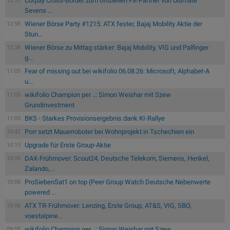
Corpay Cross-Border zum offiziellen FX-Partner von Ultimate
13:55
Sevens ...
Wiener Börse Party #1215: ATX fester, Bajaj Mobility Aktie der
12:59
Stun...
Wiener Börse zu Mittag stärker: Bajaj Mobility, VIG und Palfinger
12:38
g...
Fear of missing out bei wikifolio 06.08.26: Microsoft, Alphabet-A
11:05
u...
wikifolio Champion per ..: Simon Weishar mit Szew
11:05
Grundinvestment
BKS - Starkes Provisionsergebnis dank KI-Rallye
11:05
Porr setzt Mauerroboter bei Wohnprojekt in Tschechien ein
10:42
Upgrade für Erste Group-Aktie
10:15
DAX-Frühmover: Scout24, Deutsche Telekom, Siemens, Henkel,
10:09
Zalando,...
ProSiebenSat1 on top (Peer Group Watch Deutsche Nebenwerte
10:08
powered ...
ATX TR-Frühmover: Lenzing, Erste Group, AT&S, VIG, SBO,
10:08
voestalpine...
wikifolio Champion per ..: Simon Weishar mit Szew
09:55