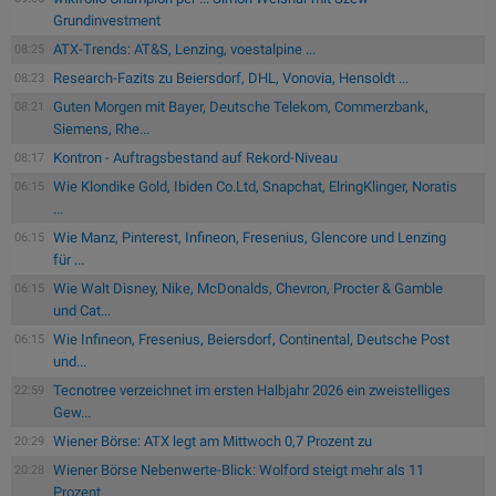
Grundinvestment
ATX-Trends: AT&S, Lenzing, voestalpine ...
08:25
Research-Fazits zu Beiersdorf, DHL, Vonovia, Hensoldt ...
08:23
Guten Morgen mit Bayer, Deutsche Telekom, Commerzbank,
08:21
Siemens, Rhe...
Kontron - Auftragsbestand auf Rekord-Niveau
08:17
Wie Klondike Gold, Ibiden Co.Ltd, Snapchat, ElringKlinger, Noratis
06:15
...
Wie Manz, Pinterest, Infineon, Fresenius, Glencore und Lenzing
06:15
für ...
Wie Walt Disney, Nike, McDonalds, Chevron, Procter & Gamble
06:15
und Cat...
Wie Infineon, Fresenius, Beiersdorf, Continental, Deutsche Post
06:15
und...
Tecnotree verzeichnet im ersten Halbjahr 2026 ein zweistelliges
22:59
Gew...
Wiener Börse: ATX legt am Mittwoch 0,7 Prozent zu
20:29
Wiener Börse Nebenwerte-Blick: Wolford steigt mehr als 11
20:28
Prozent