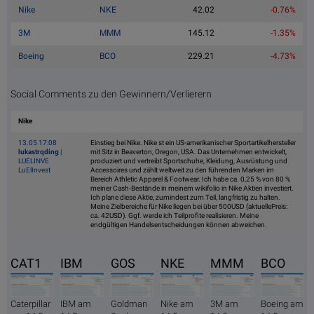
Nike
NKE
42.02
-0.76%
3M
MMM
145.12
-1.35%
Boeing
BCO
229.21
-4.73%
Social Comments zu den Gewinnern/Verlierern
Nike
13.05 17:08
Einstieg bei Nike. Nike st ein US-amerikanischer Sportartikelhersteller
lukastrqding
|
mit Sitz in Beaverton, Oregon, USA. Das Unternehmen entwickelt,
LUELINVE
produziert und vertreibt Sportschuhe, Kleidung, Ausrüstung und
LuElInvest
Accessoires und zählt weltweit zu den führenden Marken im
Bereich Athletic Apparel & Footwear. Ich habe ca. 0,25 % von 80 %
meiner Cash-Bestände in meinem wikifolio in Nike Aktien investiert.
Ich plane diese Aktie, zumindest zum Teil, langfristig zu halten.
Meine Zielbereiche für Nike liegen bei über 500USD (aktuellePreis:
ca. 42USD). Ggf. werde ich Teilprofite realisieren. Meine
endgültigen Handelsentscheidungen können abweichen.
CAT1
IBM
GOS
NKE
MMM
BCO
Caterpillar
IBM am
Goldman
Nike am
3M am
Boeing am