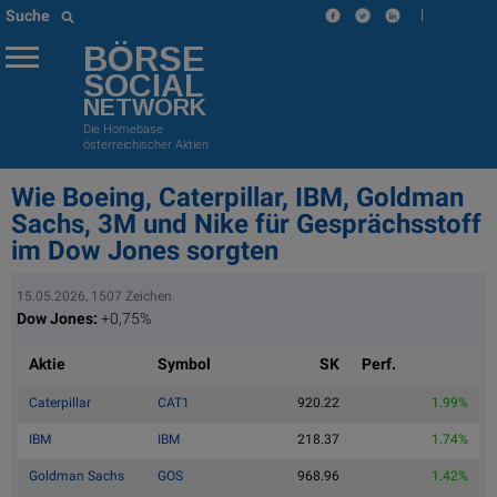
|
Suche
BÖRSE
SOCIAL
NETWORK
Die Homebase
österreichischer Aktien
Wie Boeing, Caterpillar, IBM, Goldman
Sachs, 3M und Nike für Gesprächsstoff
im Dow Jones sorgten
15.05.2026, 1507 Zeichen
Dow Jones:
+0,75%
Aktie
Symbol
SK
Perf.
Caterpillar
CAT1
920.22
1.99%
IBM
IBM
218.37
1.74%
Goldman Sachs
GOS
968.96
1.42%