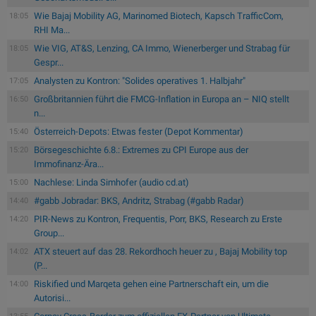
Wie Bajaj Mobility AG, Marinomed Biotech, Kapsch TrafficCom,
18:05
RHI Ma...
Wie VIG, AT&S, Lenzing, CA Immo, Wienerberger und Strabag für
18:05
Gespr...
Analysten zu Kontron: "Solides operatives 1. Halbjahr"
17:05
Großbritannien führt die FMCG-Inflation in Europa an – NIQ stellt
16:50
n...
Österreich-Depots: Etwas fester (Depot Kommentar)
15:40
Börsegeschichte 6.8.: Extremes zu CPI Europe aus der
15:20
Immofinanz-Ära...
Nachlese: Linda Simhofer (audio cd.at)
15:00
#gabb Jobradar: BKS, Andritz, Strabag (#gabb Radar)
14:40
PIR-News zu Kontron, Frequentis, Porr, BKS, Research zu Erste
14:20
Group...
ATX steuert auf das 28. Rekordhoch heuer zu , Bajaj Mobility top
14:02
(P...
Riskified und Marqeta gehen eine Partnerschaft ein, um die
14:00
Autorisi...