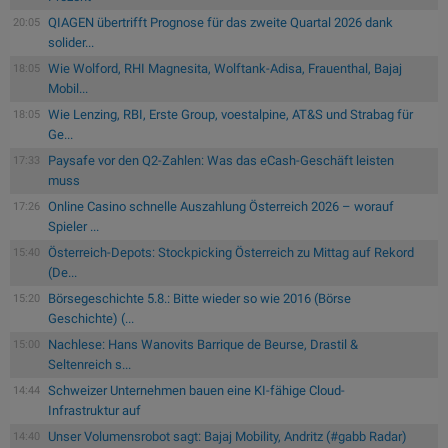
QIAGEN übertrifft Prognose für das zweite Quartal 2026 dank
20:05
solider...
Wie Wolford, RHI Magnesita, Wolftank-Adisa, Frauenthal, Bajaj
18:05
Mobil...
Wie Lenzing, RBI, Erste Group, voestalpine, AT&S und Strabag für
18:05
Ge...
Paysafe vor den Q2-Zahlen: Was das eCash-Geschäft leisten
17:33
muss
Online Casino schnelle Auszahlung Österreich 2026 – worauf
17:26
Spieler ...
Österreich-Depots: Stockpicking Österreich zu Mittag auf Rekord
15:40
(De...
Börsegeschichte 5.8.: Bitte wieder so wie 2016 (Börse
15:20
Geschichte) (...
Nachlese: Hans Wanovits Barrique de Beurse, Drastil &
15:00
Seltenreich s...
Schweizer Unternehmen bauen eine KI-fähige Cloud-
14:44
Infrastruktur auf
Unser Volumensrobot sagt: Bajaj Mobility, Andritz (#gabb Radar)
14:40