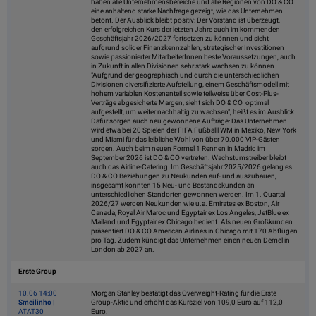
haben alle Unternehmensbereiche und alle Regionen von DO & CO
eine anhaltend starke Nachfrage gezeigt, wie das Unternehmen
betont. Der Ausblick bleibt positiv: Der Vorstand ist überzeugt,
den erfolgreichen Kurs der letzten Jahre auch im kommenden
Geschäftsjahr 2026/2027 fortsetzen zu können und sieht
aufgrund solider Finanzkennzahlen, strategischer Investitionen
sowie passionierter MitarbeiterInnen beste Voraussetzungen, auch
in Zukunft in allen Divisionen sehr stark wachsen zu können.
"Aufgrund der geographisch und durch die unterschiedlichen
Divisionen diversifizierte Aufstellung, einem Geschäftsmodell mit
hohem variablen Kostenanteil sowie teilweise über Cost-Plus-
Verträge abgesicherte Margen, sieht sich DO & CO optimal
aufgestellt, um weiter nachhaltig zu wachsen", heißt es im Ausblick.
Dafür sorgen auch neu gewonnene Aufträge: Das Unternehmen
wird etwa bei 20 Spielen der FIFA Fußballl WM in Mexiko, New York
und Miami für das leibliche Wohl von über 70.000 VIP-Gästen
sorgen. Auch beim neuen Formel 1 Rennen in Madrid im
September 2026 ist DO & CO vertreten. Wachstumstreiber bleibt
auch das Airline-Catering: Im Geschäftsjahr 2025/2026 gelang es
DO & CO Beziehungen zu Neukunden auf- und auszubauen,
insgesamt konnten 15 Neu- und Bestandskunden an
unterschiedlichen Standorten gewonnen werden. Im 1. Quartal
2026/27 werden Neukunden wie u.a. Emirates ex Boston, Air
Canada, Royal Air Maroc und Egyptair ex Los Angeles, JetBlue ex
Mailand und Egyptair ex Chicago bedient. Als neuen Großkunden
präsentiert DO & CO American Airlines in Chicago mit 170 Abflügen
pro Tag. Zudem kündigt das Unternehmen einen neuen Demel in
London ab 2027 an.
Erste Group
10.06 14:00
Morgan Stanley bestätigt das Overweight-Rating für die Erste
Smeilinho
|
Group-Aktie und erhöht das Kursziel von 109,0 Euro auf 112,0
ATAT30
Euro.