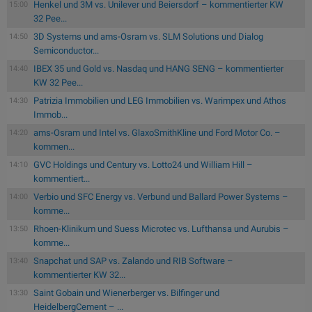
Henkel und 3M vs. Unilever und Beiersdorf – kommentierter KW
15:00
32 Pee...
3D Systems und ams-Osram vs. SLM Solutions und Dialog
14:50
Semiconductor...
IBEX 35 und Gold vs. Nasdaq und HANG SENG – kommentierter
14:40
KW 32 Pee...
Patrizia Immobilien und LEG Immobilien vs. Warimpex und Athos
14:30
Immob...
ams-Osram und Intel vs. GlaxoSmithKline und Ford Motor Co. –
14:20
kommen...
GVC Holdings und Century vs. Lotto24 und William Hill –
14:10
kommentiert...
Verbio und SFC Energy vs. Verbund und Ballard Power Systems –
14:00
komme...
Rhoen-Klinikum und Suess Microtec vs. Lufthansa und Aurubis –
13:50
komme...
Snapchat und SAP vs. Zalando und RIB Software –
13:40
kommentierter KW 32...
Saint Gobain und Wienerberger vs. Bilfinger und
13:30
HeidelbergCement – ...