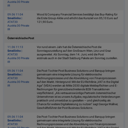
Austria 30 Private
IR
09.06 11:04
Wood & Company Financial Services bestätigt das Buy-Rating für
Smeilinho
|
die Erste Group-Aktie und erhöht das Kursziel von 85,10 Euro auf
ATAT30
121,90 Euro.
Austria 30 Private
IR
Österreichische Post
11.06 11:13
Vor rund einem Jahr hat die Österreichische Post die
Smeilinho
|
Sonntagszustellung auf den Großraum Wien, Linz und Graz
ATAT30
ausgeweitet. Ab Sonntag, dem 14. Juni, wird die Post
Austria 30 Private
erstmals auch in der Stadt Salzburg Pakete am Sonntag zustellen.
IR
09.06 11:04
Die Post-Tochter Post Business Solutions und Banqup bringen
Smeilinho
|
gemeinsam eine integrierte Lösung für elektronische
ATAT30
Rechnungsprozesse und die Abwicklung von Finanzprozessen
Austria 30 Private
auf den Markt. Hintergrund: Mit der EU-Richtlinie „VAT in the Digital
IR
Age“ (ViDA) werden ab Mitte 2030 digitale Meldepflichten und E-
Rechnungen für grenzüberschreitende B2B-Transaktionen
verpflichtend. „Als vertrauenswürdige Partnerin österreichischer
Unternehmen ist es unsere Aufgabe, regulatorische Veränderungen
praktisch und umsetzbar zu gestalten – und gleichzeitig als
Chance für weitere Digitalisierung zu nutzen“ sagt George Wallner,
Geschäftsführer der Post Business Solutions.
09.06 11:04
Die Post-Tochter Post Business Solutions und Banqup bringen
Smeilinho
|
gemeinsam eine integrierte Lösung für elektronische
ATAT30
Rechnungsprozesse und die Abwicklung von Finanzprozessen
Austria 30 Private
auf den Markt. Hintergrund: Mit der EU-Richtlinie „VAT in the Digital