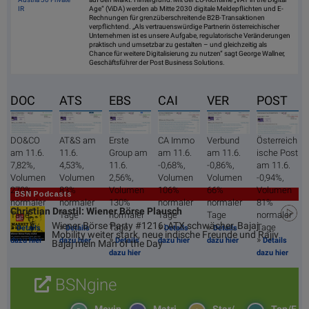
IR
Age“ (ViDA) werden ab Mitte 2030 digitale Meldepflichten und E-
Rechnungen für grenzüberschreitende B2B-Transaktionen
verpflichtend. „Als vertrauenswürdige Partnerin österreichischer
Unternehmen ist es unsere Aufgabe, regulatorische Veränderungen
praktisch und umsetzbar zu gestalten – und gleichzeitig als
Chance für weitere Digitalisierung zu nutzen“ sagt George Wallner,
Geschäftsführer der Post Business Solutions.
DOC
ATS
EBS
CAI
VER
POST
DO&CO
AT&S am
Erste
CA Immo
Verbund
Österreich
am 11.6.
11.6.
Group am
am 11.6.
am 11.6.
ische Post
7,82%,
4,53%,
11.6.
-0,68%,
-0,86%,
am 11.6.
Volumen
Volumen
2,56%,
Volumen
Volumen
-0,94%,
270%
83%
Volumen
106%
66%
Volumen
BSN Podcasts
normaler
normaler
130%
normaler
normaler
81%
Christian Drastil: Wiener Börse Plausch
Tage
Tage
normaler
Tage
Tage
normaler
Wiener Börse Party #1216: ATX schwächer, Bajaj
»
»
»
»
Tage
Tage
Details
Details
Details
Details
Mobility weiter stark, neue indische Freunde und Rajiv
»
»
dazu hier
dazu hier
Details
dazu hier
dazu hier
Details
Bajaj mein Man of the Day
dazu hier
dazu hier
BSNgine