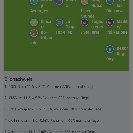
Movin
Matri
Star/
Top/F
g
x
Rutsc
lop
Averages
h der
Diashows
Stunde
Umsa
„n“
Tages
Märkt
tz
Tage
sieger
e/
BS-
Top/Flop
/ verlierer
Indikatione
Hitpar
n
ade
Repor
ting
Days
Bildnachweis
1. DO&CO am 11.6. 7,82%, Volumen 270% normaler Tage
2. AT&S am 11.6. 4,53%, Volumen 83% normaler Tage
3. Erste Group am 11.6. 2,56%, Volumen 130% normaler Tage
4. CA Immo am 11.6. -0,68%, Volumen 106% normaler Tage
5. Verbund am 11.6. -0,86%, Volumen 66% normaler Tage