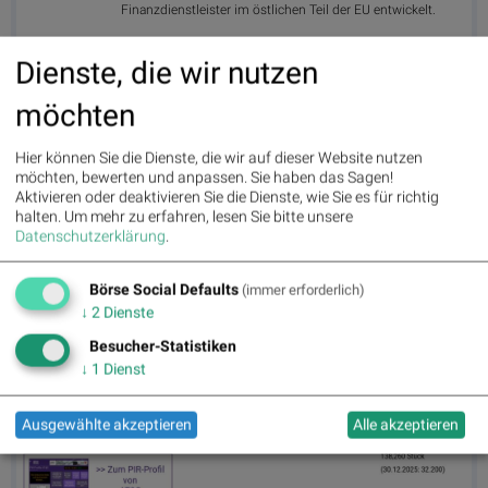
Finanzdienstleister im östlichen Teil der EU entwickelt.
>> Besuchen Sie 55 weitere Partner auf
boerse-
social.com/partner
Dienste, die wir nutzen
möchten
Hier können Sie die Dienste, die wir auf dieser Website nutzen
möchten, bewerten und anpassen. Sie haben das Sagen!
Aktivieren oder deaktivieren Sie die Dienste, wie Sie es für richtig
halten.
Um mehr zu erfahren, lesen Sie bitte unsere
Datenschutzerklärung
.
Börse Social Defaults
(immer erforderlich)
↓
2
Dienste
Besucher-Statistiken
DO&CO am 11.6. 7,82%, Volumen 270% normaler Tage
↓
1
Dienst
Ausgewählte akzeptieren
Alle akzeptieren