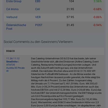
Erste Group
EBS
104
2.56%
CA Immo
CAI
21.95
-0.68%
Verbund
VER
57.95
-0.86%
Österreichische
POST
31.45
-0.94%
Post
Social Comments zu den Gewinnern/Verlierern
DO&CO
11.06 11:12
Das Catering-Unternehmen DO & CO hat das beste Jahr seiner
Smeilinho
|
Geschichte hinter sich, alle drei Divisionen (Airline Catering, Event
ATAT30
Catering, Restaurants/Hotels/Lounges) konnten zulegen. Und
Austria 30 Private
auch die Zukunft sieht recht gut aus, wie das Unternehmen
IR
mitteilt. Die nächsten Wochen etwa wird DO & CO 70.000 VIP-
Gäste bei der Fußballl-WM betreuen. An der Börse werden die
heutigen Nachrichten äusserst positiv gewertet, die Aktie steigt bis
Mittag mehr als 6 Prozent. Zu den Zahlen: Insgesamt stieg
der Umsatz um 7,1 Prozent auf 2.461,59 Mio. Euro. Mit 300,63
Mio. Euro (+38,24 Prozent) erreichte das Unternehmen auch das
höchste EBITDA und mit 212,28 Mio. Euro (+28,68 Mio. Euro) das
höchste EBIT der Unternehmensgeschichte. Die EBIT-Marge wurde
um 0,63 Prozentpunkte auf 8,6 Prozent gesteigert.
Das Konzernergebnis liegt bei 105,77 Mio. Euro (VJ: 92,43 Mio.
Euro). Wie berichtet, wird DO&CO eine Dividende in Höhe von 2,5
Euro (zuvor 2,00 Euro) je Aktie vorschlagen. Im abgelaufenen Jahr