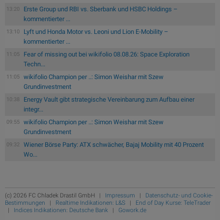
Erste Group und RBI vs. Sberbank und HSBC Holdings –
13:20
kommentierter ...
Lyft und Honda Motor vs. Leoni und Lion E-Mobility –
13:10
kommentierter ...
Fear of missing out bei wikifolio 08.08.26: Space Exploration
11:05
Techn...
wikifolio Champion per ..: Simon Weishar mit Szew
11:05
Grundinvestment
Energy Vault gibt strategische Vereinbarung zum Aufbau einer
10:38
integr...
wikifolio Champion per ..: Simon Weishar mit Szew
09:55
Grundinvestment
Wiener Börse Party: ATX schwächer, Bajaj Mobility mit 40 Prozent
09:32
Wo...
(c) 2026 FC Chladek Drastil GmbH |
Impressum
|
Datenschutz- und Cookie-
Bestimmungen
|
Realtime Indikationen: L&S
|
End of Day Kurse: TeleTrader
|
Indices Indikationen: Deutsche Bank
|
Gowork.de