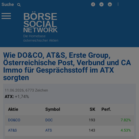
|
Suche
BÖRSE
SOCIAL
NETWORK
Die Homebase
österreichischer Aktien
Wie DO&CO, AT&S, Erste Group,
Österreichische Post, Verbund und CA
Immo für Gesprächsstoff im ATX
sorgten
11.06.2026, 6773 Zeichen
ATX:
+1,74%
Aktie
Symbol
SK
Perf.
DO&CO
DOC
193
7.82%
AT&S
ATS
143
4.53%