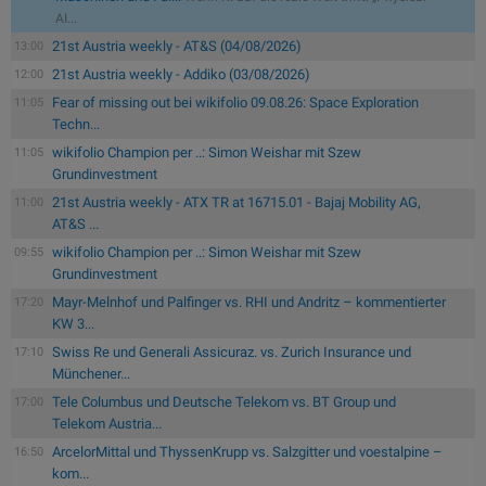
AI...
21st Austria weekly - AT&S (04/08/2026)
13:00
21st Austria weekly - Addiko (03/08/2026)
12:00
Fear of missing out bei wikifolio 09.08.26: Space Exploration
11:05
Techn...
wikifolio Champion per ..: Simon Weishar mit Szew
11:05
Grundinvestment
21st Austria weekly - ATX TR at 16715.01 - Bajaj Mobility AG,
11:00
AT&S ...
wikifolio Champion per ..: Simon Weishar mit Szew
09:55
Grundinvestment
Mayr-Melnhof und Palfinger vs. RHI und Andritz – kommentierter
17:20
KW 3...
Swiss Re und Generali Assicuraz. vs. Zurich Insurance und
17:10
Münchener...
Tele Columbus und Deutsche Telekom vs. BT Group und
17:00
Telekom Austria...
ArcelorMittal und ThyssenKrupp vs. Salzgitter und voestalpine –
16:50
kom...