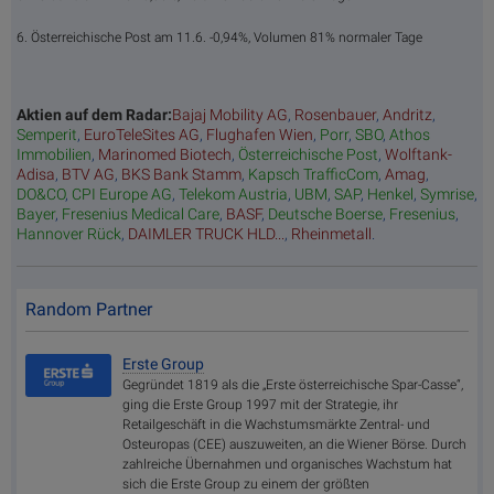
6. Österreichische Post am 11.6. -0,94%, Volumen 81% normaler Tage
Aktien auf dem Radar:
Bajaj Mobility AG
,
Rosenbauer
,
Andritz
,
Semperit
,
EuroTeleSites AG
,
Flughafen Wien
,
Porr
,
SBO
,
Athos
Immobilien
,
Marinomed Biotech
,
Österreichische Post
,
Wolftank-
Adisa
,
BTV AG
,
BKS Bank Stamm
,
Kapsch TrafficCom
,
Amag
,
DO&CO
,
CPI Europe AG
,
Telekom Austria
,
UBM
,
SAP
,
Henkel
,
Symrise
,
Bayer
,
Fresenius Medical Care
,
BASF
,
Deutsche Boerse
,
Fresenius
,
Hannover Rück
,
DAIMLER TRUCK HLD...
,
Rheinmetall
.
Random Partner
Erste Group
Gegründet 1819 als die „Erste österreichische Spar-Casse“,
ging die Erste Group 1997 mit der Strategie, ihr
Retailgeschäft in die Wachstumsmärkte Zentral- und
Osteuropas (CEE) auszuweiten, an die Wiener Börse. Durch
zahlreiche Übernahmen und organisches Wachstum hat
sich die Erste Group zu einem der größten