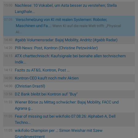
Nachlese: 10 Vokabel, um Asta besser zu verstehen; Stella
15:00
Langthale...
Verschmelzung von KI mit realen Systemen: Roboter,
07.08.
Maschinen und Fa...:
Wenn KI auf die reale Welt trifft: „Physical
AI...
#gabb Volumensradar: Bajaj Mobility, Andritz (#gabb Radar)
14:40
PIR-News: Post, Kontron (Christine Petzwinkler)
14:20
ATX charttechnisch: Kaufsignale bei beinahe allen technischem
14:15
Indik...
Fazits zu AT&S, Kontron, Post ...
14:12
Kontron-CEO kauft noch mehr Aktien
14:00
(Christian Drastil)
14:00
DZ Bank bleibt bei Kontron auf "Buy"
13:58
Wiener Börse zu Mittag schwächer: Bajaj Mobility, FACC und
11:33
Agrana g...
Fear of missing out bei wikifolio 07.08.26: Alphabet-A, Dell
11:05
Techno...
wikifolio Champion per ..: Simon Weishar mit Szew
11:05
Grundinvestment