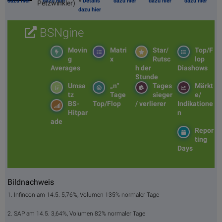
»
dazu hier
dazu hier
Details
dazu hier
dazu hier
dazu hier
Petzwinkler)
dazu hier
BSNgine
Movin
Matri
Star/
Top/F
g
x
Rutsc
lop
Averages
h der
Diashows
Stunde
Umsa
„n“
Tages
Märkt
tz
Tage
sieger
e/
BS-
Top/Flop
/ verlierer
Indikatione
Hitpar
n
ade
Repor
ting
Days
Bildnachweis
1. Infineon am 14.5. 5,76%, Volumen 135% normaler Tage
2. SAP am 14.5. 3,64%, Volumen 82% normaler Tage