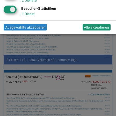
↓
2
Dienste
Besucher-Statistiken
↓
1
Dienst
Ausgewählte akzeptieren
Alle akzeptieren
E.ON am 14.5. -1,68%, Volumen 62% normaler Tage