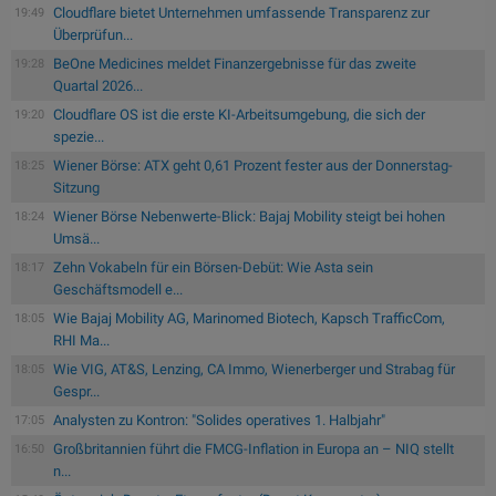
Cloudflare bietet Unternehmen umfassende Transparenz zur
19:49
Überprüfun...
BeOne Medicines meldet Finanzergebnisse für das zweite
19:28
Quartal 2026...
Cloudflare OS ist die erste KI-Arbeitsumgebung, die sich der
19:20
spezie...
Wiener Börse: ATX geht 0,61 Prozent fester aus der Donnerstag-
18:25
Sitzung
Wiener Börse Nebenwerte-Blick: Bajaj Mobility steigt bei hohen
18:24
Umsä...
Zehn Vokabeln für ein Börsen-Debüt: Wie Asta sein
18:17
Geschäftsmodell e...
Wie Bajaj Mobility AG, Marinomed Biotech, Kapsch TrafficCom,
18:05
RHI Ma...
Wie VIG, AT&S, Lenzing, CA Immo, Wienerberger und Strabag für
18:05
Gespr...
Analysten zu Kontron: "Solides operatives 1. Halbjahr"
17:05
Großbritannien führt die FMCG-Inflation in Europa an – NIQ stellt
16:50
n...