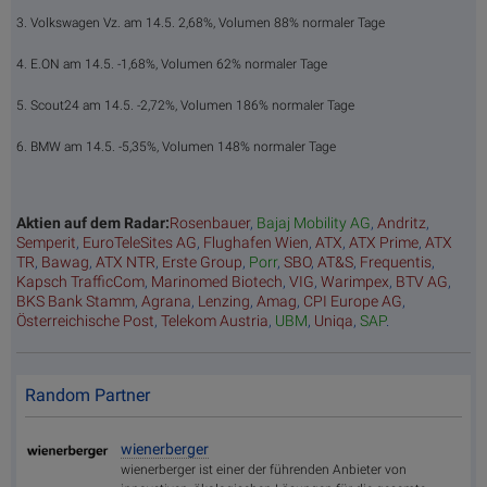
3. Volkswagen Vz. am 14.5. 2,68%, Volumen 88% normaler Tage
4. E.ON am 14.5. -1,68%, Volumen 62% normaler Tage
5. Scout24 am 14.5. -2,72%, Volumen 186% normaler Tage
6. BMW am 14.5. -5,35%, Volumen 148% normaler Tage
Aktien auf dem Radar:
Rosenbauer
,
Bajaj Mobility AG
,
Andritz
,
Semperit
,
EuroTeleSites AG
,
Flughafen Wien
,
ATX
,
ATX Prime
,
ATX
TR
,
Bawag
,
ATX NTR
,
Erste Group
,
Porr
,
SBO
,
AT&S
,
Frequentis
,
Kapsch TrafficCom
,
Marinomed Biotech
,
VIG
,
Warimpex
,
BTV AG
,
BKS Bank Stamm
,
Agrana
,
Lenzing
,
Amag
,
CPI Europe AG
,
Österreichische Post
,
Telekom Austria
,
UBM
,
Uniqa
,
SAP
.
Random Partner
wienerberger
wienerberger ist einer der führenden Anbieter von