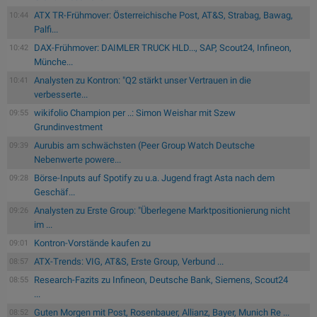
ATX TR-Frühmover: Österreichische Post, AT&S, Strabag, Bawag,
10:44
Palfi...
DAX-Frühmover: DAIMLER TRUCK HLD..., SAP, Scout24, Infineon,
10:42
Münche...
Analysten zu Kontron: "Q2 stärkt unser Vertrauen in die
10:41
verbesserte...
wikifolio Champion per ..: Simon Weishar mit Szew
09:55
Grundinvestment
Aurubis am schwächsten (Peer Group Watch Deutsche
09:39
Nebenwerte powere...
Börse-Inputs auf Spotify zu u.a. Jugend fragt Asta nach dem
09:28
Geschäf...
Analysten zu Erste Group: "Überlegene Marktpositionierung nicht
09:26
im ...
Kontron-Vorstände kaufen zu
09:01
ATX-Trends: VIG, AT&S, Erste Group, Verbund ...
08:57
Research-Fazits zu Infineon, Deutsche Bank, Siemens, Scout24
08:55
...
Guten Morgen mit Post, Rosenbauer, Allianz, Bayer, Munich Re ...
08:52