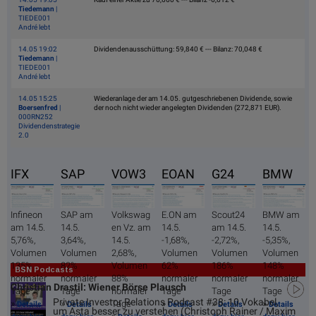
Tiedemann
|
TIEDE001
André lebt
14.05 19:02
Dividendenausschüttung: 59,840 € --- Bilanz: 70,048 €
Tiedemann
|
TIEDE001
André lebt
14.05 15:25
Wiederanlage der am 14.05. gutgeschriebenen Dividende, sowie
Boersenfred
|
der noch nicht wieder angelegten Dividenden (272,871 EUR).
000RN252
Dividendenstrategie
2.0
IFX
SAP
VOW3
EOAN
G24
BMW
Infineon
SAP am
Volkswag
E.ON am
Scout24
BMW am
am 14.5.
14.5.
en Vz. am
14.5.
am 14.5.
14.5.
5,76%,
3,64%,
14.5.
-1,68%,
-2,72%,
-5,35%,
Volumen
Volumen
2,68%,
Volumen
Volumen
Volumen
135%
82%
Volumen
62%
186%
148%
BSN Podcasts
normaler
normaler
88%
normaler
normaler
normaler
Christian Drastil: Wiener Börse Plausch
Tage
Tage
normaler
Tage
Tage
Tage
Private Investor Relations Podcast #38: 10 Vokabel,
»
»
»
»
»
Tage
Details
Details
Details
Details
Details
um Asta besser zu verstehen (Christoph Rainer / Maxim