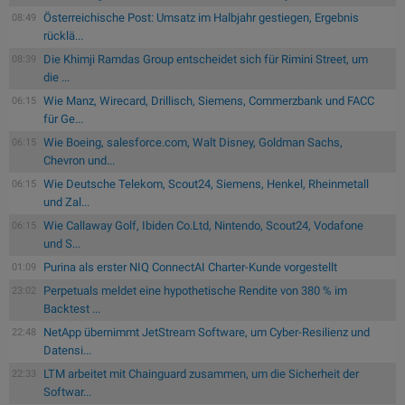
Österreichische Post: Umsatz im Halbjahr gestiegen, Ergebnis
08:49
rücklä...
Die Khimji Ramdas Group entscheidet sich für Rimini Street, um
08:39
die ...
Wie Manz, Wirecard, Drillisch, Siemens, Commerzbank und FACC
06:15
für Ge...
Wie Boeing, salesforce.com, Walt Disney, Goldman Sachs,
06:15
Chevron und...
Wie Deutsche Telekom, Scout24, Siemens, Henkel, Rheinmetall
06:15
und Zal...
Wie Callaway Golf, Ibiden Co.Ltd, Nintendo, Scout24, Vodafone
06:15
und S...
Purina als erster NIQ ConnectAI Charter-Kunde vorgestellt
01:09
Perpetuals meldet eine hypothetische Rendite von 380 % im
23:02
Backtest ...
NetApp übernimmt JetStream Software, um Cyber-Resilienz und
22:48
Datensi...
LTM arbeitet mit Chainguard zusammen, um die Sicherheit der
22:33
Softwar...