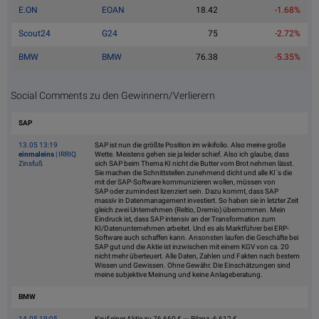
E.ON
EOAN
18.42
-1.68%
Scout24
G24
75
-2.72%
BMW
BMW
76.38
-5.35%
Social Comments zu den Gewinnern/Verlierern
SAP
13.05 13:19
SAP ist nun die größte Position im wikifolio. Also meine große
einmaleins
| IRRIQ
Wette. Meistens gehen sie ja leider schief. Also ich glaube, dass
Zinsfuß
sich SAP beim Thema KI nicht die Butter vom Brot nehmen lässt.
Sie machen die Schnittstellen zunehmend dicht und alle KI´s die
mit der SAP-Software kommunizieren wollen, müssen von
SAP oder zumindest lizenziert sein. Dazu kommt, dass SAP
massiv in Datenmanagement investiert. So haben sie in letzter Zeit
gleich zwei Unternehmen (Reltio, Dremio) übernommen. Mein
Eindruck ist, dass SAP intensiv an der Transformation zum
KI/Datenunternehmen arbeitet. Und es als Marktführer bei ERP-
Software auch schaffen kann. Ansonsten laufen die Geschäfte bei
SAP gut und die Aktie ist inzwischen mit einem KGV von ca. 20
nicht mehr überteuert. Alle Daten, Zahlen und Fakten nach bestem
Wissen und Gewissen. Ohne Gewähr. Die Einschätzungen sind
meine subjektive Meinung und keine Anlageberatung.
BMW
14.05 19:05
Kauf einer Aktie zu 76,660 € --- Bilanz -6,612 €