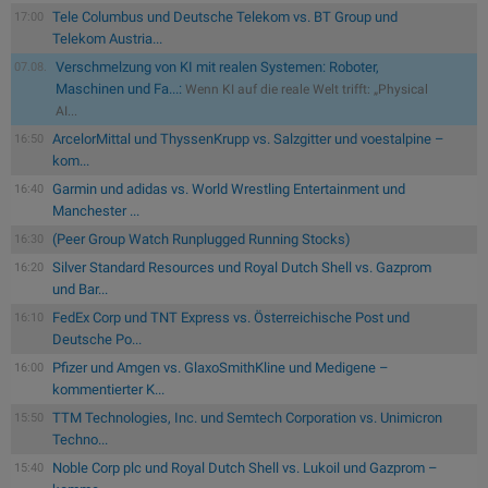
Tele Columbus und Deutsche Telekom vs. BT Group und
17:00
Telekom Austria...
Verschmelzung von KI mit realen Systemen: Roboter,
07.08.
Maschinen und Fa...:
Wenn KI auf die reale Welt trifft: „Physical
AI...
ArcelorMittal und ThyssenKrupp vs. Salzgitter und voestalpine –
16:50
kom...
Garmin und adidas vs. World Wrestling Entertainment und
16:40
Manchester ...
(Peer Group Watch Runplugged Running Stocks)
16:30
Silver Standard Resources und Royal Dutch Shell vs. Gazprom
16:20
und Bar...
FedEx Corp und TNT Express vs. Österreichische Post und
16:10
Deutsche Po...
Pfizer und Amgen vs. GlaxoSmithKline und Medigene –
16:00
kommentierter K...
TTM Technologies, Inc. und Semtech Corporation vs. Unimicron
15:50
Techno...
Noble Corp plc und Royal Dutch Shell vs. Lukoil und Gazprom –
15:40