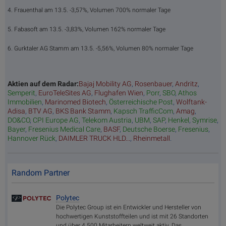
4. Frauenthal am 13.5. -3,57%, Volumen 700% normaler Tage
5. Fabasoft am 13.5. -3,83%, Volumen 162% normaler Tage
6. Gurktaler AG Stamm am 13.5. -5,56%, Volumen 80% normaler Tage
Aktien auf dem Radar:
Bajaj Mobility AG
,
Rosenbauer
,
Andritz
,
Semperit
,
EuroTeleSites AG
,
Flughafen Wien
,
Porr
,
SBO
,
Athos
Immobilien
,
Marinomed Biotech
,
Österreichische Post
,
Wolftank-
Adisa
,
BTV AG
,
BKS Bank Stamm
,
Kapsch TrafficCom
,
Amag
,
DO&CO
,
CPI Europe AG
,
Telekom Austria
,
UBM
,
SAP
,
Henkel
,
Symrise
,
Bayer
,
Fresenius Medical Care
,
BASF
,
Deutsche Boerse
,
Fresenius
,
Hannover Rück
,
DAIMLER TRUCK HLD...
,
Rheinmetall
.
Random Partner
Polytec
Die Polytec Group ist ein Entwickler und Hersteller von
hochwertigen Kunststoffteilen und ist mit 26 Standorten
und über 4.500 Mitarbeitern weltweit aktiv. Das