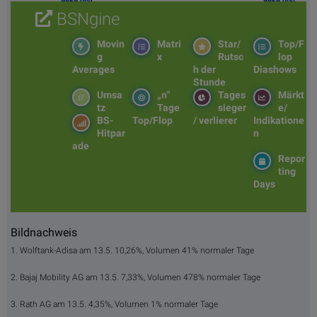
BSNgine
Movin
Matri
Star/
Top/F
g
x
Rutsc
lop
Averages
h der
Diashows
Stunde
Umsa
„n“
Tages
Märkt
tz
Tage
sieger
e/
BS-
Top/Flop
/ verlierer
Indikatione
Hitpar
n
ade
Repor
ting
Days
Bildnachweis
1. Wolftank-Adisa am 13.5. 10,26%, Volumen 41% normaler Tage
2. Bajaj Mobility AG am 13.5. 7,33%, Volumen 478% normaler Tage
3. Rath AG am 13.5. 4,35%, Volumen 1% normaler Tage