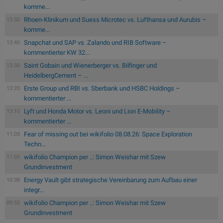
komme...
Rhoen-Klinikum und Suess Microtec vs. Lufthansa und Aurubis –
13:50
komme...
Snapchat und SAP vs. Zalando und RIB Software –
13:40
kommentierter KW 32...
Saint Gobain und Wienerberger vs. Bilfinger und
13:30
HeidelbergCement – ...
Erste Group und RBI vs. Sberbank und HSBC Holdings –
13:20
kommentierter ...
Lyft und Honda Motor vs. Leoni und Lion E-Mobility –
13:10
kommentierter ...
Fear of missing out bei wikifolio 08.08.26: Space Exploration
11:05
Techn...
wikifolio Champion per ..: Simon Weishar mit Szew
11:05
Grundinvestment
Energy Vault gibt strategische Vereinbarung zum Aufbau einer
10:38
integr...
wikifolio Champion per ..: Simon Weishar mit Szew
09:55
Grundinvestment