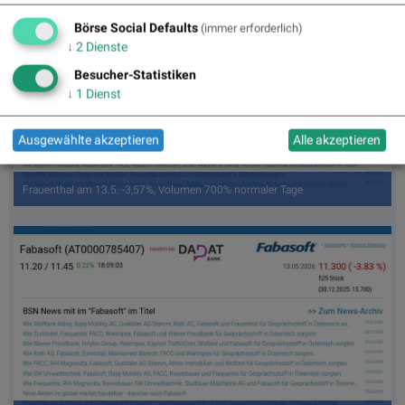
Börse Social Defaults
(immer erforderlich)
↓
2
Dienste
Besucher-Statistiken
↓
1
Dienst
Ausgewählte akzeptieren
Alle akzeptieren
Frauenthal am 13.5. -3,57%, Volumen 700% normaler Tage