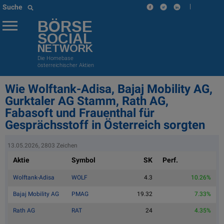
|
Suche
BÖRSE
SOCIAL
NETWORK
Die Homebase
österreichischer Aktien
Wie Wolftank-Adisa, Bajaj Mobility AG,
Gurktaler AG Stamm, Rath AG,
Fabasoft und Frauenthal für
Gesprächsstoff in Österreich sorgten
13.05.2026, 2803 Zeichen
Aktie
Symbol
SK
Perf.
Wolftank-Adisa
WOLF
4.3
10.26%
Bajaj Mobility AG
PMAG
19.32
7.33%
Rath AG
RAT
24
4.35%