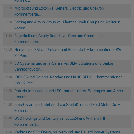
komme...
Microsoft und Exxon vs. General Electric und Chevron –
15:30
kommentierte...
Boeing und Airbus Group vs. Thomas Cook Group und Air Berlin –
15:20
komm...
Fagerhult und Acuity Brands vs. Cree und Osram Licht –
15:10
kommentierte...
Henkel und 3M vs. Unilever und Beiersdorf – kommentierter KW
15:00
32 Pee...
3D Systems und ams-Osram vs. SLM Solutions und Dialog
14:50
Semiconductor...
IBEX 35 und Gold vs. Nasdaq und HANG SENG – kommentierter
14:40
KW 32 Pee...
Patrizia Immobilien und LEG Immobilien vs. Warimpex und Athos
14:30
Immob...
ams-Osram und Intel vs. GlaxoSmithKline und Ford Motor Co. –
14:20
kommen...
GVC Holdings und Century vs. Lotto24 und William Hill –
14:10
kommentiert...
Verbio und SFC Energy vs. Verbund und Ballard Power Systems –
14:00