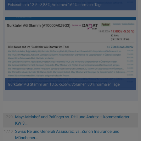
Fabasoft am 13.5. -3,83%, Volumen 162% normaler Tage
Gurktaler AG Stamm am 13.5. -5,56%, Volumen 80% normaler Tage
Mayr-Melnhof und Palfinger vs. RHI und Andritz – kommentierter
17:20
KW 3...
Swiss Re und Generali Assicuraz. vs. Zurich Insurance und
17:10
Münchener...