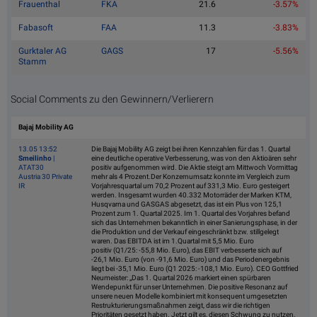
Frauenthal
FKA
21.6
-3.57%
Fabasoft
FAA
11.3
-3.83%
Gurktaler AG
GAGS
17
-5.56%
Stamm
Social Comments zu den Gewinnern/Verlierern
Bajaj Mobility AG
13.05 13:52
Die Bajaj Mobility AG zeigt bei ihren Kennzahlen für das 1. Quartal
Smeilinho
|
eine deutliche operative Verbesserung, was von den Aktioären sehr
ATAT30
positiv aufgenommen wird. Die Aktie steigt am Mittwoch Vormittag
Austria 30 Private
mehr als 4 Prozent.Der Konzernumsatz konnte im Vergleich zum
IR
Vorjahresquartal um 70,2 Prozent auf 331,3 Mio. Euro gesteigert
werden. Insgesamt wurden 40.332 Motorräder der Marken KTM,
Husqvarna und GASGAS abgesetzt, das ist ein Plus von 125,1
Prozent zum 1. Quartal 2025. Im 1. Quartal des Vorjahres befand
sich das Unternehmen bekanntlich in einer Sanierungsphase, in der
die Produktion und der Verkauf eingeschränkt bzw. stillgelegt
waren. Das EBITDA ist im 1.Quartal mit 5,5 Mio. Euro
positiv (Q1/25: -55,8 Mio. Euro), das EBIT verbesserte sich auf
-26,1 Mio. Euro (von -91,6 Mio. Euro) und das Periodenergebnis
liegt bei -35,1 Mio. Euro (Q1 2025: -108,1 Mio. Euro). CEO Gottfried
Neumeister: „Das 1. Quartal 2026 markiert einen spürbaren
Wendepunkt für unser Unternehmen. Die positive Resonanz auf
unsere neuen Modelle kombiniert mit konsequent umgesetzten
Restrukturierungsmaßnahmen zeigt, dass wir die richtigen
Prioritäten gesetzt haben. Jetzt gilt es, diesen Schwung zu nutzen,