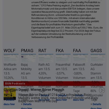
unsere Effizienz weiter zu steigern und nachhaltig Profitabilität zu
sichern.“ CFO Petra Preining ergänzt: „Der deutliche Anstieg beim
Motorradumsatz und das positive EBITDA belegen, dass unsere
operative Neuausrichtung greift. Gleichzeitig haben wir mit der
Refinanzierung (Anm. unbesicherter Kredit zu günstigen
Konditionen in Höhe von 550 Mio. mit einem internationalen
Bankkonsortium) unsere finanzielle Stabilität nachhaltig gestärkt
und die Basis für profitables Wachstum geschaffen.“ Das
Eigenkapital belief sich zum 31. März 2026 auf 350,7 Mio. Euro, die
Eigenkapitalquote liegt bei 22,2 Prozent. Für 2026 liegt der Fokus
auf der weiteren Umsetzung der Restrukturierung und der
Verbesserung der Profitabilität.
WOLF
PMAG
RAT
FKA
FAA
GAGS
Wolftank-
Bajaj
Rath AG
Frauenthal
Fabasoft
Gurktaler
Adisa am
Mobility
am 13.5.
am 13.5.
am 13.5.
AG
13.5.
AG am
4,35%,
-3,57%,
-3,83%,
Stamm
10,26%,
13.5.
Volumen
Volumen
Volumen
am 13.5.
Volumen
7,33%,
1%
700%
162%
-5,56%,
BSN Podcasts
41%
Volumen
normaler
normaler
normaler
Volumen
Christian Drastil: Wiener Börse Plausch
normaler
478%
Tage
Tage
Tage
80%
Wiener Börse Party #1216: ATX schwächer, Bajaj
»
»
»
Tage
normaler
normaler
Details
Details
Details
Mobility weiter stark, neue indische Freunde und Rajiv
»
Tage
Tage
Details
dazu hier
dazu hier
dazu hier
Bajaj mein Man of the Day
»
»
dazu hier
Details
Details
dazu hier
dazu hier